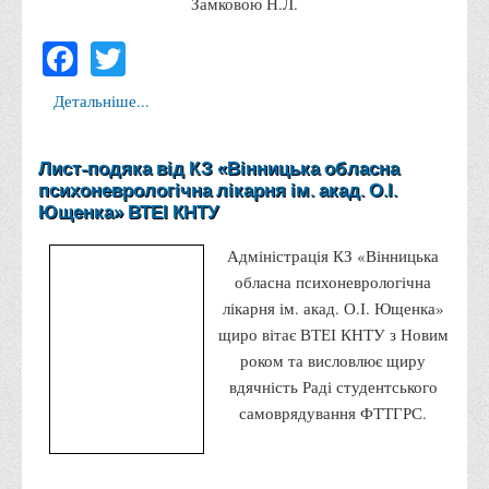
Замковою Н.Л.
Положення "Про правила призначення академічних
стипендій"
Facebook
Twitter
Порядок розрахунків за договорами
Детальніше...
Положення про порядок розрахунків за договорами про
навчання(підготовку) громадян України
Порядок надання освітніх платних послуг
Лист-подяка від КЗ «Вінницька обласна
психоневрологічна лікарня ім. акад. О.І.
Перелік платних освітніх та інших послуг
Ющенка» ВТЕІ КНТУ
Путівник першокурсника
Адміністрація КЗ «Вінницька
Етичний кодекс здобувача вищої освіти
обласна психоневрологічна
IP дайджест для студентів: про захист прав інтелектуальної
лікарня ім. акад. О.І. Ющенка»
власності
щиро вітає ВТЕІ КНТУ з Новим
роком та висловлює щиру
Система управління навчанням
вдячність Раді студентського
Розклади, графіки
самоврядування ФТТГРС.
Розклад дзвінків
Розклад занять і сесій