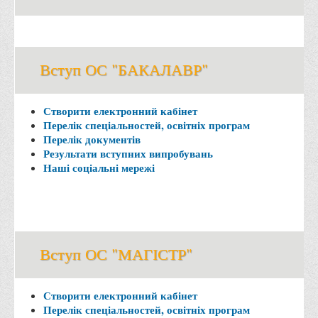
Вступнику
Чому варто обирати ВТЕІ?
Етапи вступної кампанії 2026
Вступ ОС "БАКАЛАВР"
Перелік спеціальностей, освітніх програм
Перелік документів
Створити електронний кабінет
Перелік спеціальностей, освітніх програм
Обсяги державного замовлення
Перелік документів
Результати вступних випробувань
Розклади проведення вступних випробувань та співбесід
Наші соціальні мережі
Розмір плати за надання освітніх послуг на 2026-2027 н.р.
Приймальна комісія
Положення про приймальну комісію
Положення про апеляційну комісію
Вступ ОС "МАГІСТР"
Рішення приймальної комісії
Порядок прийому
Створити електронний кабінет
Перелік спеціальностей, освітніх програм
Правила прийому на навчання