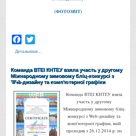
Корисні посилання
(ФОТОЗВІТ)
Навчально-методичний
З організації виховної та культурно-мистецької роботи
студентів
Facebook
Twitter
Технічних засобів навчання
Детальніше...
Редакційно-видавничий
Центри
Команда ВТЕІ КНТЕУ взяла участь у другому
Розвитку кар’єри
Міжнародному зимовому бліц-конкурсі з
Web-дизайну та комп'ютерної графіки
Ресурсний центр зі сталого розвитку
Моніторингу якості освітнього процесу та інноваційного
Команда ВТЕІ КНТЕУ взяла
розвитку
участь у другому
Міжнародному зимовому бліц-
Грантових проєктів
конкурсі з Web-дизайну та
Грантові проєкти ВТЕІ ДТЕУ
комп'ютерної графіки, якій
Підтримки технологій та інновацій (TISC)
проходив з 26.12.2014 р. по