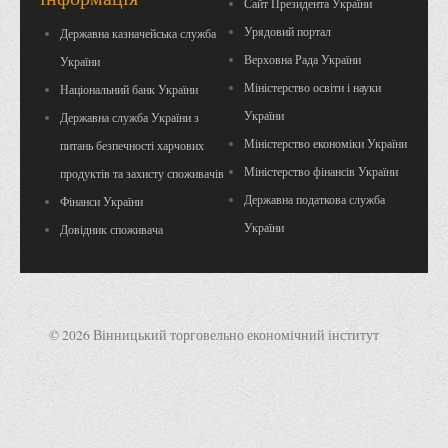
Сайт Президента України
Урядовий портал
Державна казначейська служба
Верховна Рада України
України
Міністерство освіти і науки
Національний банк України
України
Державна служба України з
Міністерство економіки України
питань безпечності харчових
Міністерство фінансів України
продуктів та захисту споживачів
Державна податкова служба
Фінанси України
України
Довідник споживача
© 2026 Вінницький торговельно економічний інститут