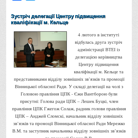
Адміністрація
Зустріч делегації Центру підвищення
Факультети
кваліфікації м. Кельце
Обліково-фінансовий
4 лютого в інституті
Торгівлі, маркетингу та сфери обслуговування
відбулась друга зустріч
Економіки, менеджменту та права
адміністрації ВТЕІ із
делегацією керівництва
Кафедри
Центру підвищення
Маркетингу та реклами
кваліфікації м. Кельце та
Товарознавства, експертизи та торговельного
представниками відділу зовнішніх зв’язків та промоції
підприємництва
Вінницької обласної Ради. У складі делегації на чолі з
Головою правління ЦПК - Єжи Вантборою були
Туризму та готельно-ресторанної справи
присутні: Голова ради ЦПК – Лешек Буцкі, член
Фізичного виховання та спорту
правління ЦПК Гжегож Солаж, радник голови правління
Менеджменту та публічного управління
ЦПК – Анджей Сломскі, начальник відділу зовнішніх
зв’язків та промоції Вінницької обласної Ради Мережко
Інноваційної економіки та цифрових технологій
В.М. та заступник начальника відділу зовнішніх зв’язків
Психології