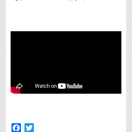
Правила безпечної поведінки учасників освітнього процесу в
умовах війни
Що можна і не можна знімати, показувати під час війни
Контакти державних та громадських організацій, які
допомагають тим, хто пережили сексуальне насильство,
пов'язане з конфліктом та їх родинам у Вінницькій області
10 точних фактів про наркотики. З’ясуй правду про
наркотики. Врятуй чиєсь життя
Контакти
3D тур
Екскурсія до ВТЕІ
SEL
Smart Electronic Learning
Репозиторій
Facebook
Twitter
Структура