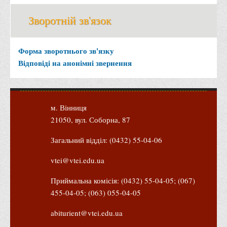
Офіційний сайт університету
Зворотній зв'язок
Медіа
Фотогалерея
Форма зворотнього зв'язку
Відповіді на анонімні звернення
Відеогалерея
ВТЕІ у ЗМІ
м. Вінниця
21050, вул. Соборна, 87
Загальний відділ: (0432) 55-04-06
vtei@vtei.edu.ua
Приймальна комісія: (0432) 55-04-05; (067)
455-04-05; (063) 055-04-05
abiturient@vtei.edu.ua