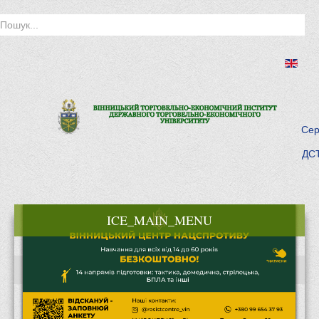
Сер
ДСТ
ICE_MAIN_MENU
Головна
Історія інституту
Інститут сьогодні