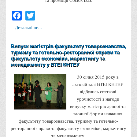
та промоції Сосюк В.В.
Права
Facebook
Twitter
Обліку та оподаткування
Фінансів
Детальніше...
Іноземної філології та перекладу
Випуск магістрів факультету товарознавства,
Відділи
туризму та готельно-ресторанної справи та
Реклами та зв'язків з громадськістю
факультету економіки, маркетингу та
менеджменту у ВТЕІ КНТЕУ
Наукової роботи та міжнародної співпраці
Здобутки студентів
30 січня 2015 року в
актовій залі ВТЕІ КНТЕУ
Матеріали наукових конференцій та вебінарів
відбулись святкові
Міжнародна діяльність
урочистості з нагоди
Закордонні партнери
випуску магістрів денної та
заочної форми навчання
Програми подвійного диплому
факультету товарознавства, туризму та готельно-
Програми стажування (міжнародна практика)
ресторанної справи та факультету економіки, маркетингу
Міжнародні проєкти
та менеджменту.