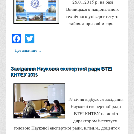
26.01.2015 р. на базі
Психологічного сприяння
Вінницького національного
Бібліотека
технічного університету та
Музей грошей
зайняла призові місця.
Студенту
Facebook
Twitter
Довідник студента
Детальніше...
Реквізити для оплати
Права та обов'язки студентів
Засідання Наукової експертної ради ВТЕІ
Інформація про гуртожитки
КНТЕУ 2015
Положення
Положення про переведення здобувачів вищої освіти на
вакантні місця державного замовлення
19 січня відбулося засідання
Наукової експертної ради
Положення про старосту академічної групи
ВТЕІ КНТЕУ на чолі з
Положення про оцінювання результатів навчання
директором інституту,
здобувачів вищої освіти
головою Наукової експертної ради, к.пед.н., доцентом