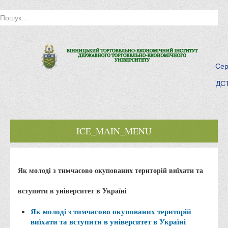
Сер
ДСТ
ICE_MAIN_MENU
Головна
Як молоді з тимчасово окупованих територій виїхати та
Історія інституту
Інститут сьогодні
вступити в університет в Україні
Місія та цілі
Як молоді з тимчасово окупованих територій
Про порядок надання публічної інформації
виїхати та вступити в університет в Україні