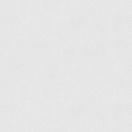
Навчально-методичний
З організації виховної та культурно-мистецької роботи
студентів
Технічних засобів навчання
Редакційно-видавничий
Центри
Розвитку кар’єри
Ресурсний центр зі сталого розвитку
Моніторингу якості освітнього процесу та інноваційного
розвитку
Грантових проєктів
Грантові проєкти ВТЕІ ДТЕУ
Підтримки технологій та інновацій (TISC)
Психологічного сприяння
Бібліотека