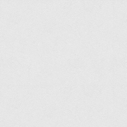
Обліку та оподаткування
Фінансів
Іноземної філології та перекладу
Відділи
Реклами та зв'язків з громадськістю
Наукової роботи та міжнародної співпраці
Здобутки студентів
Матеріали наукових конференцій та вебінарів
Міжнародна діяльність
Закордонні партнери
Програми подвійного диплому
Програми стажування (міжнародна практика)
Міжнародні проєкти
Корисні посилання