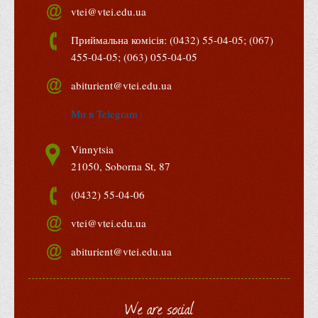
vtei@vtei.edu.ua
Що можна і не можна знімати, показувати під час війни
Контакти державних та громадських організацій, які
Приймальна комісія: (0432) 55-04-05; (067)
допомагають тим, хто пережили сексуальне насильство,
455-04-05; (063) 055-04-05
пов'язане з конфліктом та їх родинам у Вінницькій області
abiturient@vtei.edu.ua
10 точних фактів про наркотики. З’ясуй правду про
Ми в Telegram
наркотики. Врятуй чиєсь життя
Контакти
Vinnytsia
3D тур
21050, Soborna St, 87
Екскурсія до ВТЕІ
(0432) 55-04-06
SEL
vtei@vtei.edu.ua
Smart Electronic Learning
Репозиторій
abiturient@vtei.edu.ua
Структура
We are social
Адміністрація