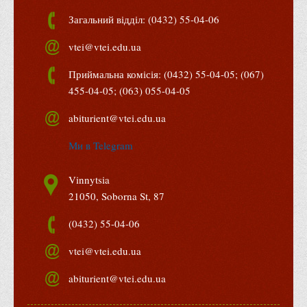
Правила безпечної поведінки учасників освітнього процесу в
Загальний відділ: (0432) 55-04-06
умовах війни
vtei@vtei.edu.ua
Що можна і не можна знімати, показувати під час війни
Контакти державних та громадських організацій, які
Приймальна комісія: (0432) 55-04-05; (067)
допомагають тим, хто пережили сексуальне насильство,
455-04-05; (063) 055-04-05
пов'язане з конфліктом та їх родинам у Вінницькій області
abiturient@vtei.edu.ua
10 точних фактів про наркотики. З’ясуй правду про
Ми в Telegram
наркотики. Врятуй чиєсь життя
Контакти
Vinnytsia
3D тур
21050, Soborna St, 87
Екскурсія до ВТЕІ
(0432) 55-04-06
SEL
vtei@vtei.edu.ua
Smart Electronic Learning
Репозиторій
abiturient@vtei.edu.ua
Структура