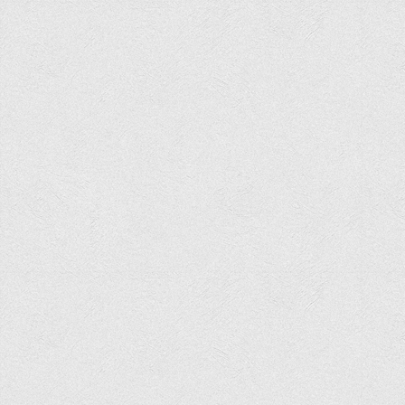
Права
Обліку та оподаткування
Фінансів
Іноземної філології та перекладу
Відділи
Реклами та зв'язків з громадськістю
Наукової роботи та міжнародної співпраці
Здобутки студентів
Матеріали наукових конференцій та вебінарів
Міжнародна діяльність
Закордонні партнери
Програми подвійного диплому
Програми стажування (міжнародна практика)
Міжнародні проєкти