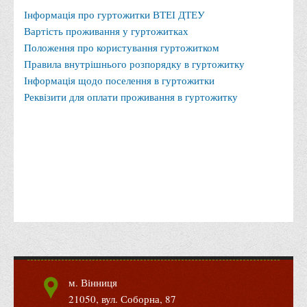
Місія та цілі
Інформація про гуртожитки ВТЕІ ДТЕУ
Про порядок надання публічної інформації
Вартість проживання у гуртожитках
Положення про користування гуртожитком
Публічна інформація
Правила внутрішнього розпорядку в гуртожитку
Заходи запобігання протиправним діям
Інформація щодо поселення в гуртожитки
Антикорупційні заходи
Реквізити для оплати проживання в гуртожитку
Протидія тероризму та насиллю
Як розпізнати глорифікацію збройної агресії РФ проти
України та протистояти їй?
Правила безпеки під час війни
Соціальна реклама
Правила поведінки у разі виявлення вибухонебезпечних
предметів
Протидія торгівлі людьми
Дії населення в умовах надзвичайних ситуацій воєнного
м. Вінниця
характеру
21050, вул. Соборна, 87