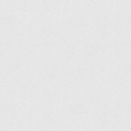
Корисні посилання
Навчально-методичний
З організації виховної та культурно-мистецької роботи
студентів
Технічних засобів навчання
Редакційно-видавничий
Центри
Розвитку кар’єри
Ресурсний центр зі сталого розвитку
Моніторингу якості освітнього процесу та інноваційного
розвитку
Грантових проєктів
Грантові проєкти ВТЕІ ДТЕУ
Підтримки технологій та інновацій (TISC)