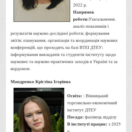
Положення "Про правила призначення академічних
2022 р.
стипендій"
Напрямок
Порядок розрахунків за договорами
роботи:
Узагальнення,
аналіз показників і
Положення про порядок розрахунків за договорами про
результатів науково-дослідної роботи; формування
навчання(підготовку) громадян України
звітів; планування, організація та координація наукових
Порядок надання освітніх платних послуг
конференцій, що проходять на базі ВТЕІ ДТЕУ;
Перелік платних освітніх та інших послуг
інформування викладачів та студентів інституту щодо
наукових та науково-практичних заходів в Україні та за
Путівник першокурсника
кордоном.
Етичний кодекс здобувача вищої освіти
Мандренко Крістіна Ігорівна
IP дайджест для студентів: про захист прав інтелектуальної
власності
Освіта:
: Вінницький
Система управління навчанням
торговельно-економічний
Розклади, графіки
інститут ДТЕУ
Посада:
фахівець відділу
Розклад дзвінків
В інституті працює:
з 2025
Розклад занять і сесій
р.