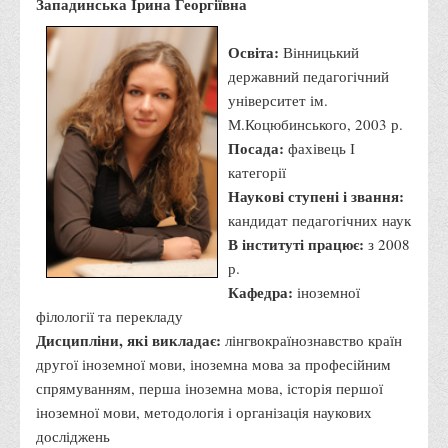
Западинська Ірина Георгіївна
Корисні посилання
Освіта:
Вінницький
Навчально-методичний
державний педагогічний
З організації виховної та культурно-мистецької роботи
університет ім.
студентів
М.Коцюбинського, 2003 р.
Технічних засобів навчання
Посада:
фахівець І
категорії
Редакційно-видавничий
Наукові ступені і звання:
Центри
кандидат педагогічних наук
Розвитку кар’єри
В інституті працює:
з 2008
р.
Ресурсний центр зі сталого розвитку
Кафедра:
іноземної
Моніторингу якості освітнього процесу та інноваційного
філології та перекладу
розвитку
Дисципліни, які викладає:
лінгвокраїнознавство країн
Грантових проєктів
другої іноземної мови, іноземна мова за професійним
спрямуванням, перша іноземна мова, історія першої
Грантові проєкти ВТЕІ ДТЕУ
іноземної мови, методологія і організація наукових
Підтримки технологій та інновацій (TISC)
досліджень