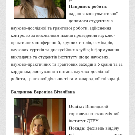
Графіки освітнього процесу
Напрямок роботи:
надання консультативної
Реєстр вибіркових дисциплін
допомоги студентам з
Бази практик
науково-дослідної та грантової роботи; здійснення
Студентське наукове товариство «ВАТРА»
контролю за виконанням планів проведення науково-
практичних конференцій, круглих столів, семінарів,
ТОП-20 кращих студентів
наукових гуртків та дискусійних клубів; інформування
ТОП-20 кращих студентів 2025
викладачів та студентів інституту щодо наукових,
ТОП-20 кращих студентів 2024
науково-практичних та грантових заходів в Україні та за
кордоном; листування з питань науково-дослідної
ТОП-20 кращих студентів 2023
роботи, грантової діяльності та міжнародної співпраці.
ТОП-20 кращих студентів 2022
Балдинюк Вероніка Віталіївна
ТОП-20 кращих студентів 2021
ТОП-20 кращих студентів 2020
Освіта:
Вінницький
ТОП-20 кращих студентів 2019
торговельно-економічний
ТОП-20 кращих студентів 2018
інститут ДТЕУ
Посада:
фахівець відділу
ТОП-20 кращих студентів 2017