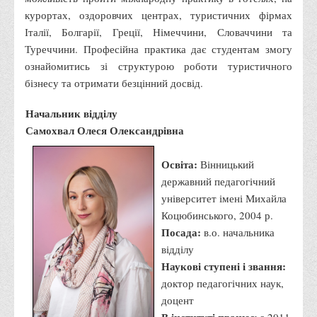
курортах, оздоровчих центрах, туристичних фірмах
Адміністрація
Італії, Болгарії, Греції, Німеччини, Словаччини та
Факультети
Туреччини. Професійна практика дає студентам змогу
ознайомитись зі структурою роботи туристичного
Обліково-фінансовий
бізнесу та отримати безцінний досвід.
Торгівлі, маркетингу та сфери обслуговування
Економіки, менеджменту та права
Начальник відділу
Самохвал Олеся Олександрівна
Кафедри
Маркетингу та реклами
Освіта:
Вінницький
Товарознавства, експертизи та торговельного
державний педагогічний
підприємництва
університет імені Михайла
Коцюбинського, 2004 р.
Туризму та готельно-ресторанної справи
Посада:
в.о. начальника
Фізичного виховання та спорту
відділу
Менеджменту та публічного управління
Наукові ступені і звання:
доктор педагогічних наук,
Інноваційної економіки та цифрових технологій
доцент
Психології