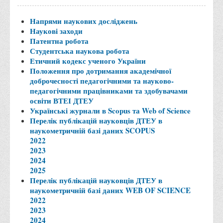
Програми вступних випробувань
Напрями наукових досліджень
Перелік предметних тестів єдиного вступного фахового
Наукові заходи
Патентна робота
випробування для вступу для здобуття ступеня магістра на
Студентська наукова робота
основі НРК6, НРК7
Етичний кодекс ученого України
Положення про організацію та проведення вступних
Положення про дотримання академічної
доброчесності педагогічними та науково-
випробувань
педагогічними працівниками та здобувачами
Відеозаписи вступних випробувань
освіти ВТЕІ ДТЕУ
Українські журнали в Scopus та Web of Science
Вступникам з ТОТ
Перелік публікацій науковців ДТЕУ в
Як обрати спеціальність: 10 порад вступникам
наукометричній базі даних SCOPUS
2022
Ми в Telegram
2023
2024
Життя інституту
2025
Перелік публікацій науковців ДТЕУ в
Рада студентського самоврядування
наукометричній базі даних WEB OF SCIENCE
Студентський туристичний клуб "Way to Freedom"
2022
2023
Студентське наукове товариство «ВАТРА»
2024