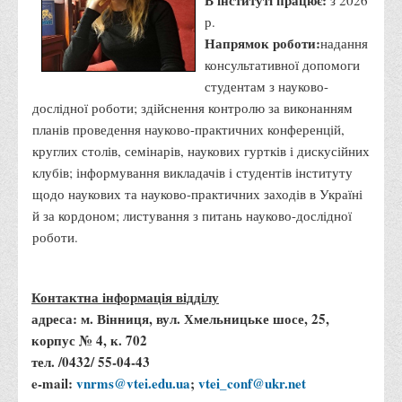
В інституті працює:
з 2026
Вступнику
р.
Напрямок роботи:
надання
Чому варто обирати ВТЕІ?
консультативної допомоги
Етапи вступної кампанії 2026
студентам з науково-
дослідної роботи; здійснення контролю за виконанням
Перелік спеціальностей, освітніх програм
планів проведення науково-практичних конференцій,
Перелік документів
круглих столів, семінарів, наукових гуртків і дискусійних
Обсяги державного замовлення
клубів; інформування викладачів і студентів інституту
щодо наукових та науково-практичних заходів в Україні
Розклади проведення вступних випробувань та співбесід
й за кордоном; листування з питань науково-дослідної
Розмір плати за надання освітніх послуг на 2026-2027 н.р.
роботи.
Приймальна комісія
Положення про приймальну комісію
Контактна інформація відділу
Положення про апеляційну комісію
адреса: м. Вінниця, вул. Хмельницьке шосе, 25,
Рішення приймальної комісії
корпус № 4, к. 702
тел. /0432/ 55-04-43
Порядок прийому
e-mail:
vnrms@vtei.edu.ua
;
vtei_conf@ukr.net
Правила прийому на навчання