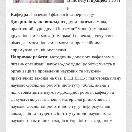
В інституті працює:
з 2011
Права
р.
Кафедра:
іноземної філології та перекладу
Обліку та оподаткування
Дисципліни, які викладає:
друга іноземна мова,
Фінансів
практичний курс другої іноземної мови (німецька),
Іноземної філології та перекладу
друга іноземна мова (німецька) і переклад, ситуативна
німецька мова, іноземна мова за професійним
Відділи
спрямуванням, кінопереклад
Реклами та зв'язків з громадськістю
Напрямок роботи:
методична допомога кафедрам з
Наукової роботи та міжнародної співпраці
питань організації науково-дослідної роботи; участь в
організації та проведенні наукових та науково-
Здобутки студентів
практичних заходів на базі ВТЕІ ДТЕУ; підготовка плану
Матеріали наукових конференцій та вебінарів
науково-дослідної роботи інституту; облік, аналіз і
Міжнародна діяльність
підготовка звітів науково-дослідної роботи кафедр та
факультетів; узагальнення матеріалів річних звітів з
Закордонні партнери
науково-дослідної роботи інституту, інформування
Програми подвійного диплому
викладачів та студентів інституту щодо наукових та
Програми стажування (міжнародна практика)
науково-практичних заходів в Україні та закордоном.
Міжнародні проєкти