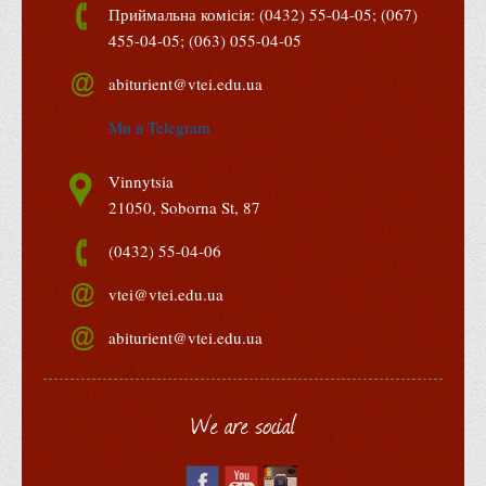
Приймальна комісія: (0432) 55-04-05; (067)
Офіційний сайт університету
455-04-05; (063) 055-04-05
Медіа
abiturient@vtei.edu.ua
Фотогалерея
Ми в Telegram
Відеогалерея
ВТЕІ у ЗМІ
Vinnytsia
21050, Soborna St, 87
(0432) 55-04-06
vtei@vtei.edu.ua
abiturient@vtei.edu.ua
We are social