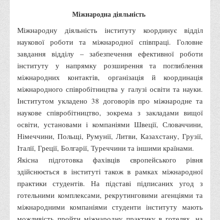
Правила безпечної поведінки учасників освітнього процесу в
Міжнародна діяльність
умовах війни
Міжнародну діяльність інституту координує відділ
Що можна і не можна знімати, показувати під час війни
наукової роботи та міжнародної співпраці. Головне
Контакти державних та громадських організацій, які
завдання відділу – забезпечення ефективної роботи
допомагають тим, хто пережили сексуальне насильство,
інституту у напрямку розширення та поглиблення
пов'язане з конфліктом та їх родинам у Вінницькій області
міжнародних контактів, організація й координація
міжнародного співробітництва у галузі освіти та науки.
10 точних фактів про наркотики. З’ясуй правду про
Інститутом укладено 38 договорів про міжнародне та
наркотики. Врятуй чиєсь життя
наукове співробітництво, зокрема з закладами вищої
Контакти
освіти, установами і компаніями Швеції, Словаччини,
Німеччини, Польщі, Румунії, Литви, Казахстану, Грузії,
3D тур
Італії, Греції, Болгарії, Туреччини та іншими країнами.
Екскурсія до ВТЕІ
Якісна підготовка фахівців європейського рівня
SEL
здійснюється в інституті також в рамках міжнародної
практики студентів. На підставі підписаних угод з
Smart Electronic Learning
готельними комплексами, рекрутинговими агенціями та
Репозиторій
міжнародними компаніями студенти інституту мають
Структура
можливість пройти міжнародну практику в готелях, на