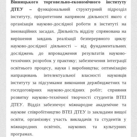
Вінницького торговельно-економічного інституту
Місія та цілі
ДТЕУ –
функціональний структурний підрозділ
Про порядок надання публічної інформації
інституту, пріоритетним напрямом діяльності якого є
Публічна інформація
організація науково-дослідної роботи в інституті на
інноваційних засадах. Діяльність відділу спрямована на
Заходи запобігання протиправним діям
вирішення завдань реалізації безперервного циклу
Антикорупційні заходи
науково-дослідної діяльності – від фундаментальних
Протидія тероризму та насиллю
досліджень до впровадження результатів науково-
технічних розробок у практику; забезпечення інтеграції
Як розпізнати глорифікацію збройної агресії РФ проти
освітнього процесу, науки і виробництва; оптимізацію
України та протистояти їй?
напрацювань інтелектуальної власності науковців
Правила безпеки під час війни
інституту за підсумками виконання держбюджетних та
Соціальна реклама
госпдоговірних науково-дослідних робіт; сприяння
розвитку науково-технічної творчості студентів ВТЕІ
Правила поведінки у разі виявлення вибухонебезпечних
ДТЕУ. Відділ забезпечує міжнародне академічне та
предметів
наукове співробітництво ВТЕІ ДТЕУ із закладами вищої
Протидія торгівлі людьми
освіти, організовує участь викладачів та студентів у
Дії населення в умовах надзвичайних ситуацій воєнного
міжнародних освітніх, наукових та культурних
характеру
програмах.