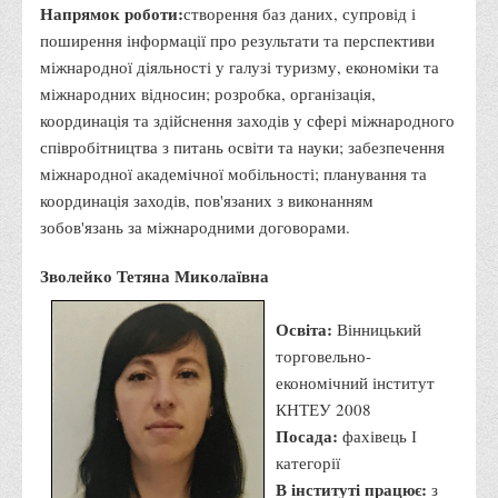
Психологічного сприяння
Напрямок роботи:
створення баз даних, супровід і
поширення інформації про результати та перспективи
Бібліотека
міжнародної діяльності у галузі туризму, економіки та
Музей грошей
міжнародних відносин; розробка, організація,
Студенту
координація та здійснення заходів у сфері міжнародного
співробітництва з питань освіти та науки; забезпечення
Довідник студента
міжнародної академічної мобільності; планування та
Реквізити для оплати
координація заходів, пов'язаних з виконанням
зобов'язань за міжнародними договорами.
Права та обов'язки студентів
Інформація про гуртожитки
Зволейко Тетяна Миколаївна
Положення
Освіта:
Вінницький
Положення про переведення здобувачів вищої освіти на
торговельно-
вакантні місця державного замовлення
економічний інститут
Положення про старосту академічної групи
КНТЕУ 2008
Посада:
фахівець І
Положення про оцінювання результатів навчання
категорії
здобувачів вищої освіти
В інституті працює:
з