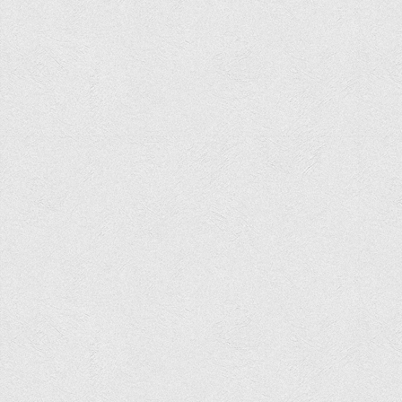
Корисні посилання
Навчально-методичний
З організації виховної та культурно-мистецької роботи
студентів
Технічних засобів навчання
Редакційно-видавничий
Центри
Розвитку кар’єри
Ресурсний центр зі сталого розвитку
Моніторингу якості освітнього процесу та інноваційного
розвитку
Грантових проєктів
Грантові проєкти ВТЕІ ДТЕУ
Підтримки технологій та інновацій (TISC)