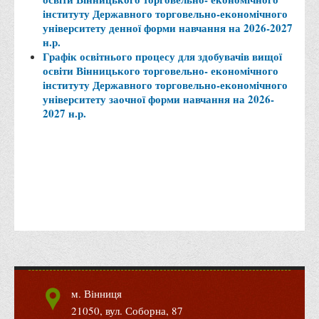
Місія та цілі
інституту Державного торговельно-економічного
Про порядок надання публічної інформації
університету денної форми навчання на 2026-2027
н.р.
Публічна інформація
Графік освітнього процесу для здобувачів вищої
освіти Вінницького торговельно- економічного
Заходи запобігання протиправним діям
інституту Державного торговельно-економічного
Антикорупційні заходи
університету заочної форми навчання на 2026-
2027 н.р.
Протидія тероризму та насиллю
Як розпізнати глорифікацію збройної агресії РФ проти
України та протистояти їй?
Правила безпеки під час війни
Соціальна реклама
Правила поведінки у разі виявлення вибухонебезпечних
предметів
Протидія торгівлі людьми
Дії населення в умовах надзвичайних ситуацій воєнного
м. Вінниця
характеру
21050, вул. Соборна, 87