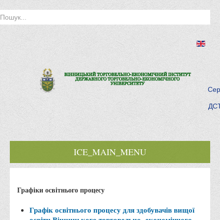
Сер
ДСТ
ICE_MAIN_MENU
Головна
Графіки освітнього процесу
Історія інституту
Інститут сьогодні
Графік освітнього процесу для здобувачів вищої
освіти Вінницького торговельно- економічного