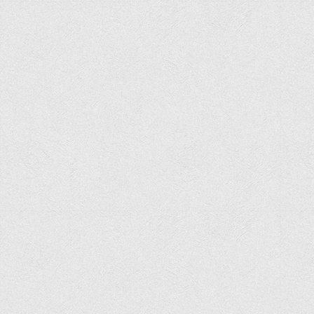
Права
Обліку та оподаткування
Фінансів
Іноземної філології та перекладу
Відділи
Реклами та зв'язків з громадськістю
Наукової роботи та міжнародної співпраці
Здобутки студентів
Матеріали наукових конференцій та вебінарів
Міжнародна діяльність
Закордонні партнери
Програми подвійного диплому
Програми стажування (міжнародна практика)
Міжнародні проєкти