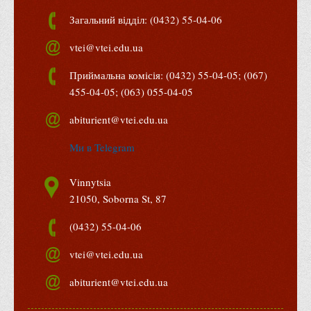
Правила безпечної поведінки учасників освітнього процесу в
Загальний відділ: (0432) 55-04-06
умовах війни
vtei@vtei.edu.ua
Що можна і не можна знімати, показувати під час війни
Контакти державних та громадських організацій, які
Приймальна комісія: (0432) 55-04-05; (067)
допомагають тим, хто пережили сексуальне насильство,
455-04-05; (063) 055-04-05
пов'язане з конфліктом та їх родинам у Вінницькій області
abiturient@vtei.edu.ua
10 точних фактів про наркотики. З’ясуй правду про
Ми в Telegram
наркотики. Врятуй чиєсь життя
Контакти
Vinnytsia
3D тур
21050, Soborna St, 87
Екскурсія до ВТЕІ
(0432) 55-04-06
SEL
vtei@vtei.edu.ua
Smart Electronic Learning
Репозиторій
abiturient@vtei.edu.ua
Структура