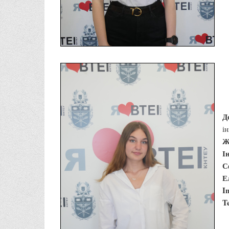
Д
і
Ж
І
С
Е
I
T