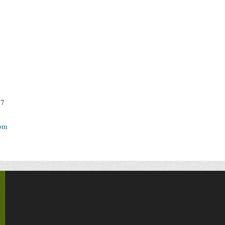
87
om