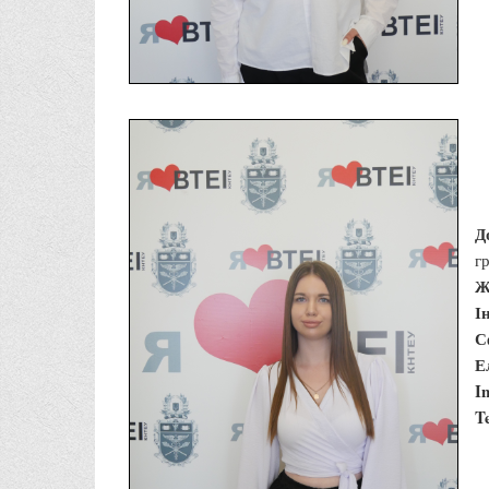
Д
г
Ж
І
С
Е
I
T