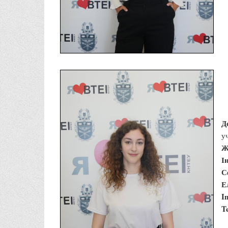
Д
у
Ж
І
С
Е
I
T