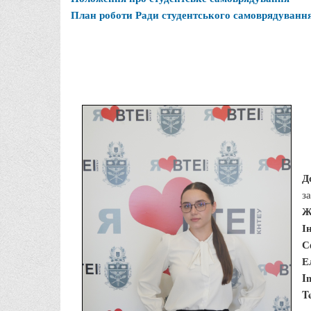
План роботи Ради студентського самоврядування 
Д
з
Ж
І
С
Е
I
T