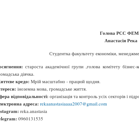
Голова РСС ФЕ
Анастасія Река
Студентка факультету економіки, менеджме
осягнення:
староста академічної групи ,голова комітету бізнес-к
ромадська діячка.
иттєве кредо:
Мрій масштабно - працюй щодня.
нтереси:
іноземна мова, громадське життя.
фера відповідальності:
організація та контроль усіх секторів і пі
лектронна адреса:
rekaanastasiaaaa2007@gmail.com
nstagram:
reka.anastasia
elegram:
0960131535