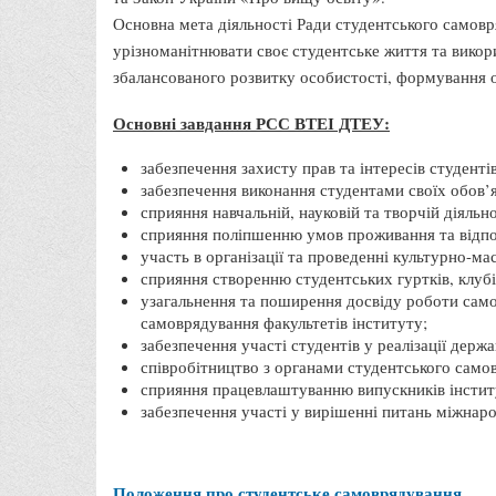
Основна мета діяльності Ради студентського самовря
урізноманітнювати своє студентське життя та викор
збалансованого розвитку особистості, формування о
Основні завдання РСС ВТЕІ ДТЕУ:
забезпечення захисту прав та інтересів студенті
забезпечення виконання студентами своїх обов’я
сприяння навчальній, науковій та творчій діяльно
сприяння поліпшенню умов проживання та відпо
участь в організації та проведенні культурно-ма
сприяння створенню студентських гуртків, клубів
узагальнення та поширення досвіду роботи самов
самоврядування факультетів інституту;
забезпечення участі студентів у реалізації держ
співробітництво з органами студентського сам
сприяння працевлаштуванню випускників інститут
забезпечення участі у вирішенні питань міжнаро
Положення про студентське самоврядування