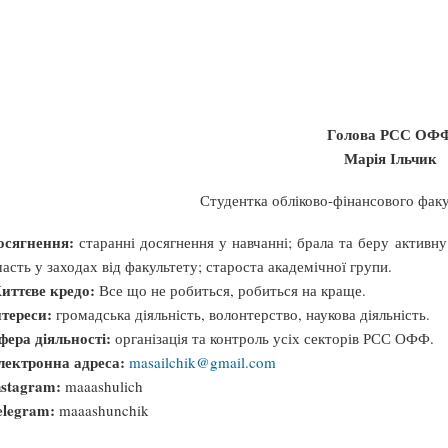
Голова РСС ОФ
Марія Ільчик
Студентка обліково-фінансового факу
осягнення:
старанні досягнення у навчанні; брала та беру активну
часть у заходах від факультету; староста академічної групи.
иттєве кредо:
Все що не робиться, робиться на краще.
нтереси:
громадська діяльність, волонтерство, наукова діяльність.
фера діяльності:
організація та контроль усіх секторів РСС ОФФ.
лектронна адреса:
masailchik@gmail.com
nstagram:
maaashulich
elegram:
maaashunchik