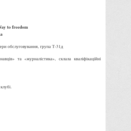
ay to freedom
ка
фери обслуговування, група Т-31д
авців» та «журналістика», склала кваліфікаційні
клубі.