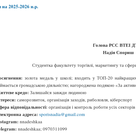
на 2025-2026 н.р.
Голова РСС ВТЕІ 
Надія Спориш
Студентка факультету торгівлі, маркетингу та сфе
осягнення:
золота медаль у школі; входить у ТОП-20 найкращих 
аймається громадською діяльністю; нагороджена подякою «За активн
иттєве кредо:
Залишайся завжди людиною
нтереси:
саморозвиток, організація заходів, риболовля, кіберспорт
фера відповідальності:
організація і контроль роботи усіх секторів
лектронна адреса:
sporisnadia@gmail.com
nstagram:
nnadeshkaa
elegram:
nnadeshkaa; 0970311099