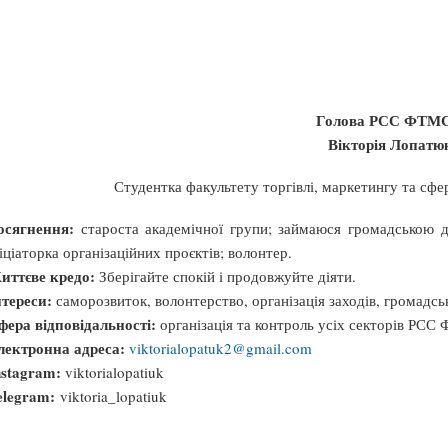
Голова РСС ФТМ
Вікторія Лопатю
Студентка факультету торгівлі, маркетингу та сф
осягнення:
староста академічної групи; займаюся громадською ді
ніціаторка організаційних проєктів; волонтер.
иттєве кредо:
Зберігайте спокій і продовжуйте діяти.
нтереси:
саморозвиток, волонтерство, організація заходів, громадськ
фера відповідальності:
організація та контроль усіх секторів РС
лектронна адреса:
viktorialopatuk2@gmail.com
nstagram:
viktorialopatiuk
elegram:
viktoria_lopatiuk