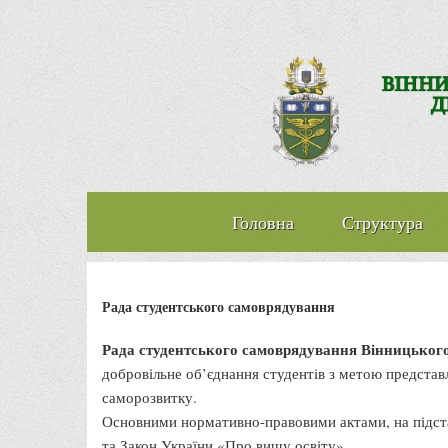
Головна
Структура
Рада студентського самоврядування
Рада студентського самоврядування Вінницьког
добровільне об’єднання студентів з метою представ
саморозвитку.
Основними нормативно-правовими актами, на підста
та Закон України «Про вищу освіту».