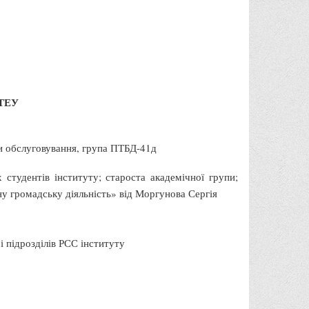
ДТЕУ
ри обслуговування, група ПТБД-41д
студентів інституту; староста академічної групи;
у громадську діяльність» від Моргунова Сергія
 і підрозділів РСС інституту