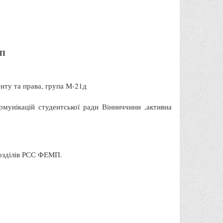
МП
нту та права, група М-21д
омунікацій студентської ради Вінниччини ,активна
дрозділів РСС ФЕМП.