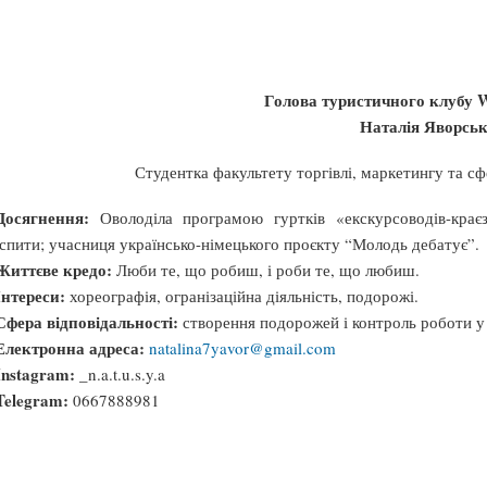
Голова туристичного клубу W
Наталія Яворсь
Студентка факультету торгівлі, маркетингу та с
Досягнення:
Оволоділа програмою гуртків «екскурсоводів-краєзн
іспити; учасниця українсько-німецького проєкту “Молодь дебатує”.
Життєве кредо:
Люби те, що робиш, і роби те, що любиш.
Інтереси:
хореографія, огранізаційна діяльність, подорожі.
Сфера відповідальності:
створення подорожей і контроль роботи у 
Електронна адреса:
natalina7yavor@gmail.com
Instagram:
_n.a.t.u.s.y.a
Telegram:
0667888981