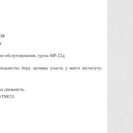
СО
к
ери обслуговування, група МР-22д
яльністю; беру активну участь у житті інституту;
а діяльність.
С ФТМСО.