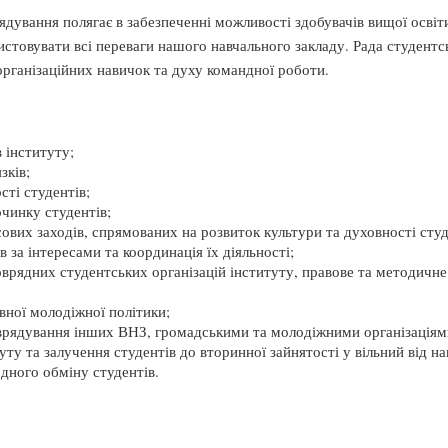
дування полягає в забезпеченні можливості здобувачів вищої освіти
истовувати всі переваги нашого навчального закладу. Рада студент
рганізаційних навичок та духу командної роботи.
в інституту;
зків;
сті студентів;
чинку студентів;
сових заходів, спрямованих на розвиток культури та духовності студ
 за інтересами та координація їх діяльності;
рядних студентських організацій інституту, правове та методичне 
авної молодіжної політики;
оврядування інших ВНЗ, громадськими та молодіжними організаціям
у та залучення студентів до вторинної зайнятості у вільний від на
дного обміну студентів.