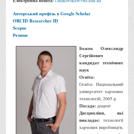
Електронна пошта:
l.fialkovska@vtei.edu.ua
Авторський профіль в Google Scholar
ORCID
Researcher ID
Scopus
Резюме
Божок Олександр
Сергійович
кандидат технічних
наук
Освіта:
Освіта: Національний
університет харчових
технологій, 2005 р.
Посада:
доцент
Дисципліни, які
викладає:
технології
харчових виробництв,