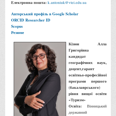
Електронна пошта:
Психологічного сприяння
k.antoniuk@vtei.edu.ua
Бібліотека
Авторський профіль в Google Scholar
Музей грошей
ORCID
Researcher ID
Scopus
Студенту
Резюме
Довідник студента
Кізюн Алла
Реквізити для оплати
Григорівна
Права та обов'язки студентів
кандидат
географічних наук,
Інформація про гуртожитки
доцент,гарант
Положення
освітньо-професійної
Положення про переведення здобувачів вищої освіти на
програми першого
вакантні місця державного замовлення
(бакалаврського)
рівня вищої освіти
Положення про старосту академічної групи
«Туризм»
Положення про оцінювання результатів навчання
Освіта:
Вінницький
здобувачів вищої освіти
державний