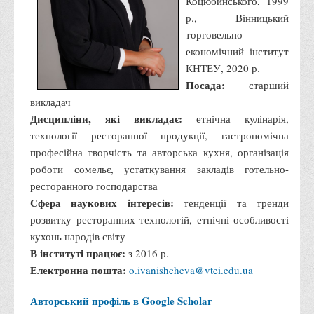
Коцюбинського, 1999
р., Вінницький
торговельно-
економічний інститут
КНТЕУ, 2020 р.
Посада:
старший
викладач
Дисципліни, які викладає:
етнічна кулінарія,
технології ресторанної продукції, гастрономічна
професійна творчість та авторська кухня, організація
роботи сомельє, устаткування закладів готельно-
ресторанного господарства
Сфера наукових інтересів:
тенденції та тренди
розвитку ресторанних технологій, етнічні особливості
кухонь народів світу
В інституті працює:
з 2016 р.
Електронна пошта:
o.ivanishcheva@vtei.edu.ua
Авторський профіль в Google Scholar