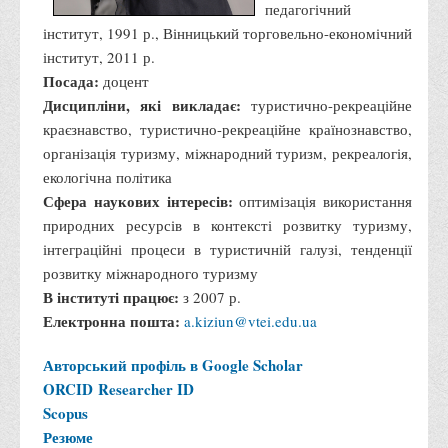
Положення "Про правила призначення академічних
педагогічний
стипендій"
інститут, 1991 р., Вінницький торговельно-економічний
інститут, 2011 р.
Порядок розрахунків за договорами
Посада:
доцент
Положення про порядок розрахунків за договорами про
Дисципліни, які викладає:
туристично-рекреаційне
навчання(підготовку) громадян України
краєзнавство, туристично-рекреаційне країнознавство,
Порядок надання освітніх платних послуг
організація туризму, міжнародний туризм, рекреалогія,
екологічна політика
Перелік платних освітніх та інших послуг
Сфера наукових інтересів:
оптимізація використання
Путівник першокурсника
природних ресурсів в контексті розвитку туризму,
Етичний кодекс здобувача вищої освіти
інтеграційні процеси в туристичній галузі, тенденції
розвитку міжнародного туризму
IP дайджест для студентів: про захист прав інтелектуальної
В інституті працює:
з 2007 р.
власності
Електронна пошта:
a.kiziun@vtei.edu.ua
Система управління навчанням
Авторський профіль в Google Scholar
Розклади, графіки
ORCID
Researcher ID
Розклад дзвінків
Scopus
Розклад занять і сесій
Резюме