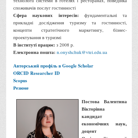
технології системи в готелях і ресторанах, поведінка
Асоціація випускників та друзів
споживачів послуг гостинності
Анкета випускника 2020-2026 років
Сфера наукових інтересів:
фундаментальні та
прикладні дослідження туризму та гостинності,
Анкета випускника минулих років
концепти стратегічного маркетингу, бізнес-
Первинна профспілкова організація
проектування в туризмі
Бізнес-школа
В інституті працює:
з 2008 р.
Електронна пошта:
n.onyshchuk@vtei.edu.ua
Юридична клініка
Наші досягнення
Авторський профіль в Google Scholar
ORCID
Літературна сторінка
Researcher ID
Scopus
ВТЕІ волонтерить
Резюме
ДТЕУ
Постова Валентина
Історія та місія університету
Вікторівна
Структура університету
кандидат
економічних наук,
Адміністрація університету
доцент
Університет в рейтингах ЗВО України