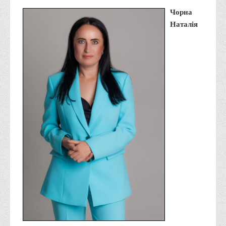
Місія та цілі
Чорна
Про порядок надання публічної інформації
Наталія
Публічна інформація
Заходи запобігання протиправним діям
Антикорупційні заходи
Протидія тероризму та насиллю
Як розпізнати глорифікацію збройної агресії РФ проти
України та протистояти їй?
Правила безпеки під час війни
Соціальна реклама
Правила поведінки у разі виявлення вибухонебезпечних
предметів
Протидія торгівлі людьми
Дії населення в умовах надзвичайних ситуацій воєнного
характеру