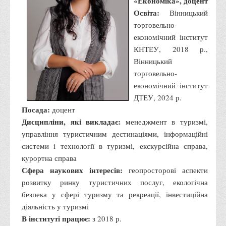
«Економіка», доцент
Корисні посилання
Освіта:
Вінницький
торговельно-
Навчально-методичний
економічний інститут
З організації виховної та культурно-мистецької роботи
КНТЕУ, 2018 р.,
студентів
Вінницький
Технічних засобів навчання
торговельно-
економічний інститут
Редакційно-видавничий
ДТЕУ, 2024 р.
Центри
Посада:
доцент
Дисципліни, які викладає:
Розвитку кар’єри
менеджмент в туризмі,
управління туристичним дестинаціями, інформаційні
Ресурсний центр зі сталого розвитку
системи і технології в туризмі, екскурсійна справа,
Моніторингу якості освітнього процесу та інноваційного
курортна справа
розвитку
Сфера наукових інтересів:
геопросторові аспекти
розвитку ринку туристичних послуг, екологічна
Грантових проєктів
безпека у сфері туризму та рекреації, інвестиційна
Грантові проєкти ВТЕІ ДТЕУ
діяльність у туризмі
Підтримки технологій та інновацій (TISC)
В інституті працює:
з 2018 р.