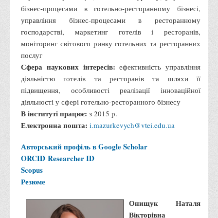
Вступнику
бізнес-процесами в готельно-ресторанному бізнесі,
управління бізнес-процесами в ресторанному
Чому варто обирати ВТЕІ?
господарстві, маркетинг готелів і ресторанів,
Етапи вступної кампанії 2026
моніторинг світового ринку готельних та ресторанних
послуг
Перелік спеціальностей, освітніх програм
Сфера наукових інтересів:
ефективність управління
Перелік документів
діяльністю готелів та ресторанів та шляхи її
Обсяги державного замовлення
підвищення, особливості реалізації інноваційної
діяльності у сфері готельно-ресторанного бізнесу
Розклади проведення вступних випробувань та співбесід
В інституті працює:
з 2015 р.
Розмір плати за надання освітніх послуг на 2026-2027 н.р.
Електронна пошта:
i.mazurkevych@vtei.edu.ua
Приймальна комісія
Авторський профіль в Google Scholar
Положення про приймальну комісію
ORCID
Researcher ID
Положення про апеляційну комісію
Scopus
Резюме
Рішення приймальної комісії
Порядок прийому
Онищук Наталя
Правила прийому на навчання
Вікторівна