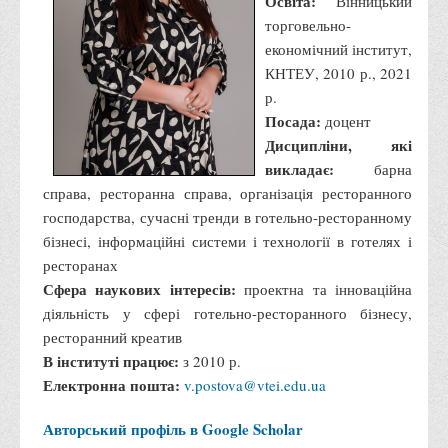
Освіта:
Вінницький
Офіційний сайт університету
торговельно-
економічний інститут,
Медіа
КНТЕУ, 2010 р., 2021
Фотогалерея
р.
Посада:
доцент
Відеогалерея
Дисципліни, які
ВТЕІ у ЗМІ
викладає:
барна
справа, ресторанна справа, організація ресторанного
господарства, сучасні тренди в готельно-ресторанному
бізнесі, інформаційні системи і технології в готелях і
ресторанах
Сфера наукових інтересів:
проектна та інноваційна
діяльність у сфері готельно-ресторанного бізнесу,
ресторанний креатив
В інституті працює:
з 2010 р.
Електронна пошта:
v.postova@vtei.edu.ua
Авторський профіль в Google Scholar