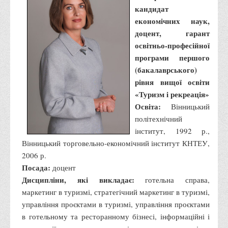
кандидат
Програми вступних випробувань
економічних наук,
Перелік предметних тестів єдиного вступного фахового
доцент, гарант
випробування для вступу для здобуття ступеня магістра на
освітньо-професійної
основі НРК6, НРК7
програми першого
(бакалаврського)
Положення про організацію та проведення вступних
рівня вищої освіти
випробувань
«Туризм і рекреація»
Відеозаписи вступних випробувань
Освіта:
Вінницький
Вступникам з ТОТ
політехнічний
інститут, 1992 р.,
Як обрати спеціальність: 10 порад вступникам
Вінницький торговельно-економічний інститут КНТЕУ,
Ми в Telegram
2006 р.
Життя інституту
Посада:
доцент
Дисципліни, які викладає:
готельна справа,
Рада студентського самоврядування
маркетинг в туризмі, стратегічний маркетинг в туризмі,
Студентський туристичний клуб "Way to Freedom"
управління проєктами в туризмі, управління проєктами
в готельному та ресторанному бізнесі, інформаційні і
Студентське наукове товариство «ВАТРА»