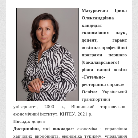
Графіки освітнього процесу
Мазуркевич Ірина
Реєстр вибіркових дисциплін
Олександрівна
Бази практик
кандидат
економічних наук,
Студентське наукове товариство «ВАТРА»
доцент, гарант
ТОП-20 кращих студентів
освітньо-професійної
ТОП-20 кращих студентів 2025
програми першого
(бакалаврського)
ТОП-20 кращих студентів 2024
рівня вищої освіти
ТОП-20 кращих студентів 2023
«Готельно-
ТОП-20 кращих студентів 2022
ресторанна справа»
Освіта:
Український
ТОП-20 кращих студентів 2021
транспортний
ТОП-20 кращих студентів 2020
університет, 2000 р., Вінницький торговельно-
ТОП-20 кращих студентів 2019
економічний інститут, КНТЕУ, 2021 р.
Посада:
доцент
ТОП-20 кращих студентів 2018
Дисципліни, які викладає:
економіка і управління
ТОП-20 кращих студентів 2017
харчових виробництв, економіка туризму, управління