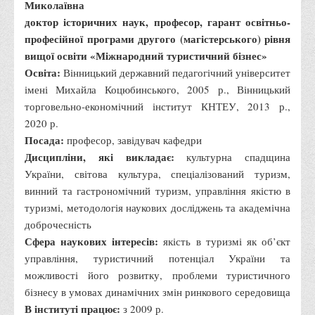
Миколаївна
Правила безпечної поведінки учасників освітнього процесу в
доктор історичних наук, професор, гарант освітньо-
умовах війни
професійної програми другого (магістерського) рівня
Що можна і не можна знімати, показувати під час війни
вищої освіти «Міжнародний туристичний бізнес»
Освіта:
Вінницький державний педагогічний університет
Контакти державних та громадських організацій, які
імені Михайла Коцюбинського, 2005 р., Вінницький
допомагають тим, хто пережили сексуальне насильство,
торговельно-економічний інститут КНТЕУ, 2013 р.,
пов'язане з конфліктом та їх родинам у Вінницькій області
2020 р.
10 точних фактів про наркотики. З’ясуй правду про
Посада:
професор, завідувач кафедри
наркотики. Врятуй чиєсь життя
Дисципліни, які викладає:
культурна спадщина
Контакти
України, світова культура, спеціалізований туризм,
винний та гастрономічний туризм, управління якістю в
3D тур
туризмі, методологія наукових досліджень та академічна
Екскурсія до ВТЕІ
доброчесність
SEL
Сфера наукових інтересів:
якість в туризмі як об’єкт
управління, туристичний потенціал України та
Smart Electronic Learning
можливості його розвитку, проблеми туристичного
Репозиторій
бізнесу в умовах динамічних змін ринкового середовища
В інституті працює:
Структура
з 2009 р.