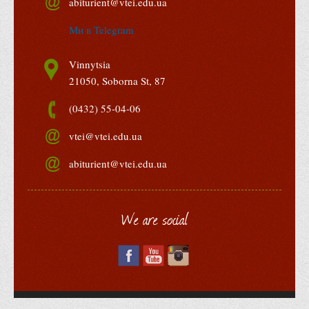
abiturient@vtei.edu.ua
Ми в Telegram
Vinnytsia
21050, Soborna St, 87
(0432) 55-04-06
vtei@vtei.edu.ua
abiturient@vtei.edu.ua
We are social