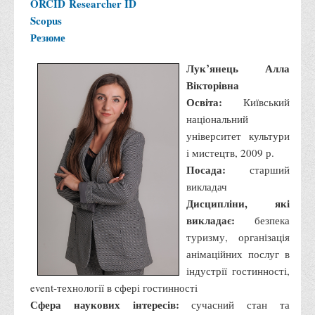
ORCID
Researcher ID
Scopus
Резюме
Лук’янець Алла
Вікторівна
Освіта:
Київський
національний
університет культури
і мистецтв, 2009 р.
Посада:
старший
викладач
Дисципліни, які
викладає:
безпека
туризму, організація
анімаційних послуг в
індустрії гостинності,
event-технології в сфері гостинності
Сфера наукових інтересів:
сучасний стан та