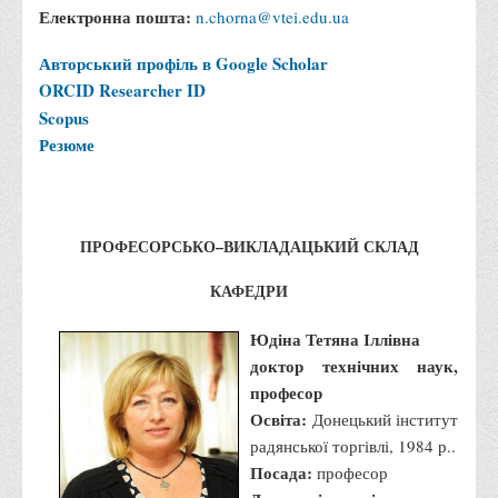
Електронна пошта:
n.chorna@vtei.edu.ua
Адміністрація
Авторський профіль в Google Scholar
Факультети
ORCID
Researcher ID
Обліково-фінансовий
Scopus
Торгівлі, маркетингу та сфери обслуговування
Резюме
Економіки, менеджменту та права
Кафедри
ПРОФЕСОРСЬКО–ВИКЛАДАЦЬКИЙ СКЛАД
Маркетингу та реклами
Товарознавства, експертизи та торговельного
КАФЕДРИ
підприємництва
Юдіна Тетяна Іллівна
Туризму та готельно-ресторанної справи
доктор технічних наук,
Фізичного виховання та спорту
професор
Менеджменту та публічного управління
Освіта:
Донецький інститут
радянської торгівлі, 1984 р..
Інноваційної економіки та цифрових технологій
Посада:
професор
Психології