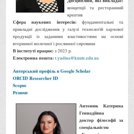
Дисципліни, які викладає:
Права
концепції та ресторанний
креатив
Обліку та оподаткування
Сфера наукових інтересів:
фундаментальні та
Фінансів
прикладні дослідження у галузі технологій харчової
Іноземної філології та перекладу
продукції із заданими властивостями на основі
вторинної молочної і рослинної сировини
Відділи
В інституті працює:
з 2023 р.
Реклами та зв'язків з громадськістю
Електронна пошта:
t.yudina@knute.edu.ua
Наукової роботи та міжнародної співпраці
Авторський профіль в Google Scholar
Здобутки студентів
ORCID
Researcher ID
Матеріали наукових конференцій та вебінарів
Scopus
Резюме
Міжнародна діяльність
Закордонні партнери
Антонюк Катерина
Програми подвійного диплому
Геннадіївна
доктор філософії за
Програми стажування (міжнародна практика)
спеціальністю
Міжнародні проєкти