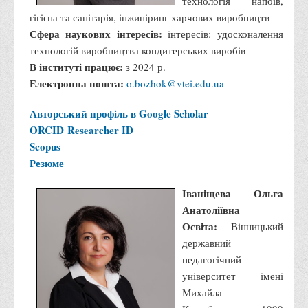
технологія напоїв,
гігієна та санітарія, інжиніринг харчових виробництв
Сфера наукових інтересів:
інтересів: удосконалення
технологій виробництва кондитерських виробів
В інституті працює:
з 2024 р.
Електронна пошта:
o.bozhok@vtei.edu.ua
Авторський профіль в Google Scholar
ORCID
Researcher ID
Scopus
Резюме
Іваніщева Ольга
Анатоліївна
Освіта:
Вінницький
державний
педагогічний
університет імені
Михайла