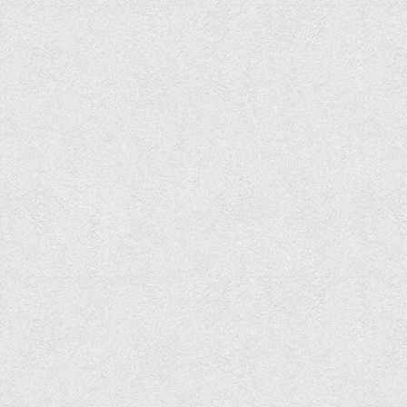
Офіційний сайт університету
Медіа
Фотогалерея
Відеогалерея
ВТЕІ у ЗМІ