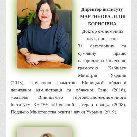
Місія та цілі
Директор інституту
Про порядок надання публічної інформації
МАРТИНОВА ЛІЛІЯ
Публічна інформація
БОРИСІВНА
Доктор економічних
Заходи запобігання протиправним діям
наук, професор
Антикорупційні заходи
За багаторічну та
Протидія тероризму та насиллю
сумлінну працю
нагороджена Почесною
Як розпізнати глорифікацію збройної агресії РФ проти
грамотою Кабінету
України та протистояти їй?
Міністрів України
Правила безпеки під час війни
(2018), Почесною грамотою Вінницької обласної
Соціальна реклама
державної адміністрації та обласної Ради (2016),
медаллю Вінницького торговельно-економічного
Правила поведінки у разі виявлення вибухонебезпечних
інституту КНТЕУ «Почесний ветеран праці» (2008),
предметів
Подякою Міністерства освіти і науки України (2019).
Протидія торгівлі людьми
Дії населення в умовах надзвичайних ситуацій воєнного
характеру