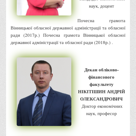
наук, доцент
Корисні посилання
Навчально-методичний
Почесна грамота
З організації виховної та культурно-мистецької роботи
Вінницької обласної державної адміністрації та обласної
студентів
ради (2017р.) Почесна грамота Вінницької обласної
державної адміністрації та обласної ради (2018р.) .
Технічних засобів навчання
Редакційно-видавничий
Центри
Декан обліково-
Розвитку кар’єри
фінансового
Ресурсний центр зі сталого розвитку
факультету
НІКІТІШИН АНДРІЙ
Моніторингу якості освітнього процесу та інноваційного
ОЛЕКСАНДРОВИЧ
розвитку
Доктор економічних
Грантових проєктів
наук, професор
Грантові проєкти ВТЕІ ДТЕУ
Підтримки технологій та інновацій (TISC)