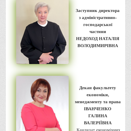
Права
Заступник директора
Обліку та оподаткування
з адміністративно-
господарської
Фінансів
частини
Іноземної філології та перекладу
НЕДОХОД НАТАЛІЯ
Відділи
ВОЛОДИМИРІВНА
Реклами та зв'язків з громадськістю
Наукової роботи та міжнародної співпраці
Здобутки студентів
Матеріали наукових конференцій та вебінарів
Декан факультету
Міжнародна діяльність
економіки,
Закордонні партнери
менеджменту та права
ІВАНЧЕНКО
Програми подвійного диплому
ГАЛИНА
Програми стажування (міжнародна практика)
ВАЛЕРІЇВНА
Міжнародні проєкти
Кандидат економічних