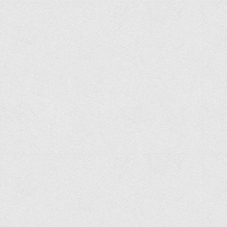
Програми вступних випробувань
Перелік предметних тестів єдиного вступного фахового
випробування для вступу для здобуття ступеня магістра на
основі НРК6, НРК7
Положення про організацію та проведення вступних
випробувань
Відеозаписи вступних випробувань
Вступникам з ТОТ
Як обрати спеціальність: 10 порад вступникам
Ми в Telegram
Життя інституту
Рада студентського самоврядування
Студентський туристичний клуб "Way to Freedom"
Студентське наукове товариство «ВАТРА»