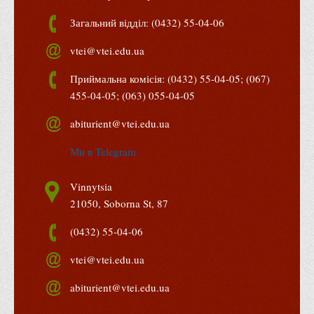
Положення "Про правила призначення академічних
стипендій"
Загальний відділ: (0432) 55-04-06
Порядок розрахунків за договорами
vtei@vtei.edu.ua
Положення про порядок розрахунків за договорами про
Приймальна комісія: (0432) 55-04-05; (067)
навчання(підготовку) громадян України
455-04-05; (063) 055-04-05
Порядок надання освітніх платних послуг
abiturient@vtei.edu.ua
Перелік платних освітніх та інших послуг
Путівник першокурсника
Ми в Telegram
Етичний кодекс здобувача вищої освіти
Vinnytsia
IP дайджест для студентів: про захист прав інтелектуальної
21050, Soborna St, 87
власності
(0432) 55-04-06
Система управління навчанням
Розклади, графіки
vtei@vtei.edu.ua
Розклад дзвінків
abiturient@vtei.edu.ua
Розклад занять і сесій