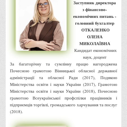
Заступник директора
Адміністрація
з фінансово-
економічних питань -
Факультети
головний бухгалтер
Обліково-фінансовий
ОТКАЛЕНКО
Торгівлі, маркетингу та сфери обслуговування
ОЛЕНА
МИКОЛАЇВНА
Економіки, менеджменту та права
Кандидат економічних
Кафедри
наук, доцент
Маркетингу та реклами
За багаторічну та сумлінну працю нагороджена
Почесною грамотою Вінницької обласної державної
Товарознавства, експертизи та торговельного
адміністрації та обласної Ради (2017), Подякою
підприємництва
Міністерства освіти і науки України (2017), Грамотою
Туризму та готельно-ресторанної справи
Міністерства освіти і науки України (2018), Почесною
Фізичного виховання та спорту
грамотою Всеукраїнської профспілки працівників і
підприємців торгівлі, громадського харчування та послуг
Менеджменту та публічного управління
(2018).
Інноваційної економіки та цифрових технологій
Психології