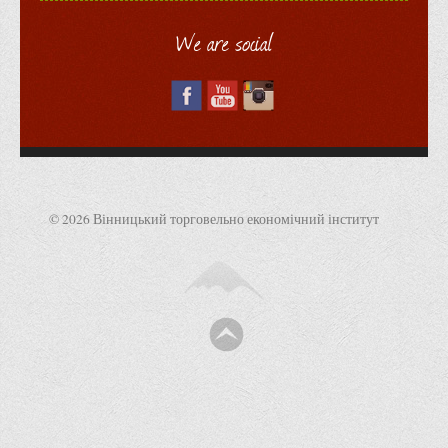
Графіки освітнього процесу
We are social
Реєстр вибіркових дисциплін
Бази практик
Студентське наукове товариство «ВАТРА»
ТОП-20 кращих студентів
ТОП-20 кращих студентів 2025
ТОП-20 кращих студентів 2024
© 2026 Вінницький торговельно економічний інститут
ТОП-20 кращих студентів 2023
ТОП-20 кращих студентів 2022
ТОП-20 кращих студентів 2021
ТОП-20 кращих студентів 2020
ТОП-20 кращих студентів 2019
ТОП-20 кращих студентів 2018
ТОП-20 кращих студентів 2017