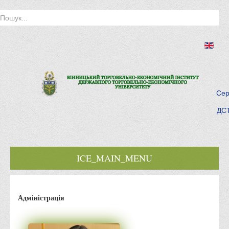
Сер
ДСТ
ICE_MAIN_MENU
Головна
Адміністрація
Історія інституту
Інститут сьогодні