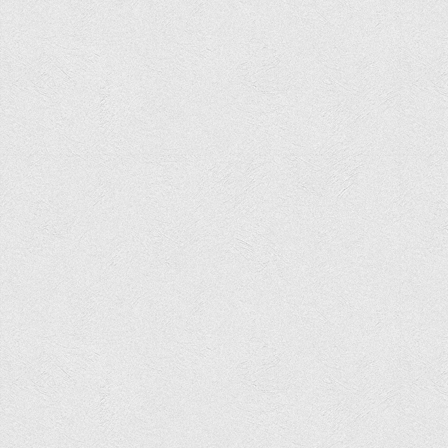
Асоціація випускників та друзів
Анкета випускника 2020-2026 років
Анкета випускника минулих років
Первинна профспілкова організація
Бізнес-школа
Юридична клініка
Наші досягнення
Літературна сторінка
ВТЕІ волонтерить
ДТЕУ
Історія та місія університету
Структура університету
Адміністрація університету
Університет в рейтингах ЗВО України