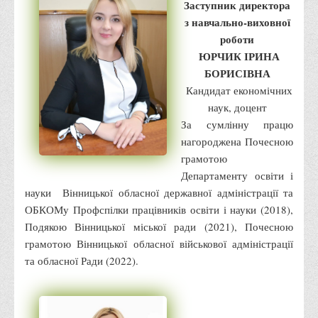
Заступник директора
Правила безпечної поведінки учасників освітнього процесу в
з навчально-виховної
умовах війни
роботи
Що можна і не можна знімати, показувати під час війни
ЮРЧИК ІРИНА
БОРИСІВНА
Контакти державних та громадських організацій, які
Кандидат економічних
допомагають тим, хто пережили сексуальне насильство,
наук, доцент
пов'язане з конфліктом та їх родинам у Вінницькій області
За сумлінну працю
10 точних фактів про наркотики. З’ясуй правду про
нагороджена Почесною
наркотики. Врятуй чиєсь життя
грамотою
Контакти
Департаменту освіти і
науки Вінницької обласної державної адміністрації та
3D тур
ОБКОМу Профспілки працівників освіти і науки (2018),
Екскурсія до ВТЕІ
Подякою Вінницької міської ради (2021), Почесною
SEL
грамотою Вінницької обласної військової адміністрації
та обласної Ради (2022).
Smart Electronic Learning
Репозиторій
Структура