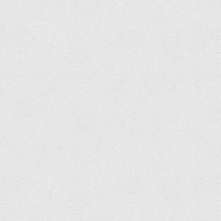
Вступнику
Чому варто обирати ВТЕІ?
Етапи вступної кампанії 2026
Перелік спеціальностей, освітніх програм
Перелік документів
Обсяги державного замовлення
Розклади проведення вступних випробувань та співбесід
Розмір плати за надання освітніх послуг на 2026-2027 н.р.
Приймальна комісія
Положення про приймальну комісію
Положення про апеляційну комісію
Рішення приймальної комісії
Порядок прийому
Правила прийому на навчання