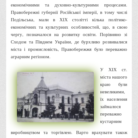
економічними та духовно-культурними процесами.
Адміністрація
Правобережні губернії Російської імперії, в тому числі
Факультети
Подільська, мали в ХІХ столітті кілька політико-
економічних та культурних особливостей, що, в свою
Обліково-фінансовий
чергу, позначалося на розвитку освіти. Порівняно зі
Торгівлі, маркетингу та сфери обслуговування
Сходом та Півднем України, де бурхливо розвивалися
Економіки, менеджменту та права
міста і промисловість, Правобережжя було переважно
аграрним регіоном.
Кафедри
Маркетингу та реклами
У ХІХ ст.
міста нашого
Товарознавства, експертизи та торговельного
краю були
підприємництва
невеликими,
Туризму та готельно-ресторанної справи
їх населення
Фізичного виховання та спорту
займалося
переважно
Менеджменту та публічного управління
кустарним
Інноваційної економіки та цифрових технологій
виробництвом та торгівлею. Варто врахувати також
Психології