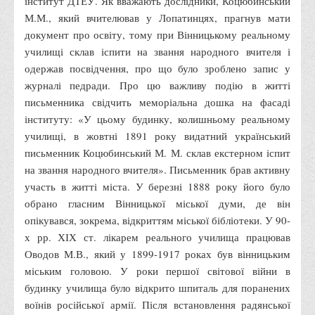
інститут ДТЕУ. Як вважають дослідники, Коцюбинський
Офіційний сайт університету
М.М., який вчителював у Лопатинцях, прагнув мати
документ про освіту, тому при Вінницькому реальному
Медіа
училищі склав іспити на звання народного вчителя і
Фотогалерея
одержав посвідчення, про що було зроблено запис у
журналі педради. Про цю важливу подію в житті
Відеогалерея
письменника свідчить меморіальна дошка на фасаді
ВТЕІ у ЗМІ
інституту: «У цьому будинку, колишньому реальному
училищі, в жовтні 1891 року видатний український
письменник Коцюбинський М. М. склав екстерном іспит
на звання народного вчителя». Письменник брав активну
участь в житті міста. У березні 1888 року його було
обрано гласним Вінницької міської думи, де він
опікувався, зокрема, відкриттям міської бібліотеки. У 90-
х рр. ХІХ ст. лікарем реального училища працював
Оводов М.В., який у 1899-1917 роках був вінницьким
міським головою. У роки першої світової війни в
будинку училища було відкрито шпиталь для поранених
воїнів російської армії. Після встановлення радянської