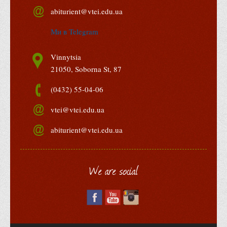
abiturient@vtei.edu.ua
Ми в Telegram
Vinnytsia
21050, Soborna St, 87
(0432) 55-04-06
vtei@vtei.edu.ua
abiturient@vtei.edu.ua
We are social