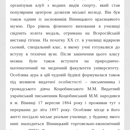
Асоціація випускників та друзів
організував клуб з водних видів спорту, який став
популярним центром дозвілля міської молоді. Він був
Анкета випускника 2020-2026 років
також одним із засновників Вінницького краєзнавчого
Анкета випускника минулих років
музею. Про рівень фізичного виховання в училищі
Первинна профспілкова організація
свідчить золота медаль, отримана на Всеросійській
виставці гігієни. На початку ХХ ст. в училищі відкрили
Бізнес-школа
сьомий, спеціальний клас, в якому учні готувалися до
Юридична клініка
вступу в технічні вузи. Після закінчення цього класу
Наші досягнення
можна було також вступати на природничо-
математичний чи медичний факультети університету.
Літературна сторінка
Особлива аура в цій чудовій будівлі формувалася також
ВТЕІ волонтерить
під впливом видатної особистості – письменника і
ДТЕУ
громадського діяча Коцюбинського М.М. Видатний
український письменник Коцюбинський М.М. народився
Історія та місія університету
в м. Вінниці 17 вересня 1864 року і проживав тут з
Структура університету
перервами до літа 1897 року. Особливе місце в його
житті посідало міське реальне училище, у будинку якого
Адміністрація університету
нині знаходиться Вінницький торговельно-економічний
Університет в рейтингах ЗВО України