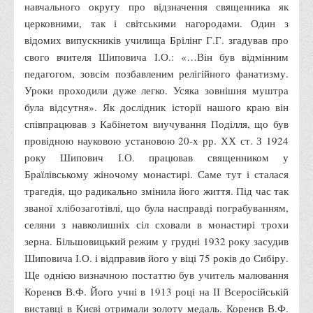
навчального округу про відзначення священника як
Програми вступних випробувань
церковними, так і світськими нагородами. Один з
Перелік предметних тестів єдиного вступного фахового
відомих випускників училища Брілінг Г.Г. згадував про
свого вчителя Шиповича І.О.: «…Він був відмінним
випробування для вступу для здобуття ступеня магістра на
педагогом, зовсім позбавленим релігійного фанатизму.
основі НРК6, НРК7
Уроки проходили дуже легко. Усяка зовнішня муштра
Положення про організацію та проведення вступних
була відсутня». Як дослідник історії нашого краю він
випробувань
співпрацював з Кабінетом виучування Поділля, що був
Відеозаписи вступних випробувань
провідною науковою установою 20-х рр. ХХ ст. З 1924
року Шипович І.О. працював священником у
Вступникам з ТОТ
Браїлівському жіночому монастирі. Саме тут і сталася
Як обрати спеціальність: 10 порад вступникам
трагедія, що радикально змінила його життя. Під час так
Ми в Telegram
званої хлібозаготівлі, що була насправді пограбуванням,
селяни з навколишніх сіл сховали в монастирі трохи
Життя інституту
зерна. Більшовицький режим у грудні 1932 року засудив
Рада студентського самоврядування
Шиповича І.О. і відправив його у віці 75 років до Сибіру.
Ще однією визначною постаттю був учитель малювання
Студентський туристичний клуб "Way to Freedom"
Коренєв В.Ф. Його учні в 1913 році на ІІ Всеросійській
Студентське наукове товариство «ВАТРА»
виставці в Києві отримали золоту медаль. Коренєв В.Ф.