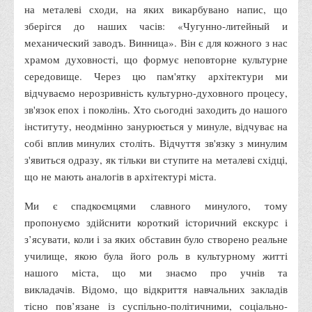
на металеві сходи, на яких викарбувано напис, що
Правила безпечної поведінки учасників освітнього процесу в
зберігся до наших часів: «Чугунно-литейный и
умовах війни
механический заводъ. Винница».
Він є для кожного з нас
Що можна і не можна знімати, показувати під час війни
храмом духовності, що формує неповторне культурне
Контакти державних та громадських організацій, які
середовище. Через цю пам'ятку архітектури ми
допомагають тим, хто пережили сексуальне насильство,
відчуваємо нерозривність культурно-духовного процесу,
пов'язане з конфліктом та їх родинам у Вінницькій області
зв'язок епох і поколінь. Хто сьогодні заходить до нашого
інституту, неодмінно занурюється у минуле, відчуває на
10 точних фактів про наркотики. З’ясуй правду про
собі вплив минулих століть. Відчуття зв'язку з минулим
наркотики. Врятуй чиєсь життя
з'явиться одразу, як тільки ви ступите на металеві східці,
Контакти
що не мають аналогів в архітектурі міста.
3D тур
Ми є спадкоємцями славного минулого, тому
Екскурсія до ВТЕІ
пропонуємо здійснити короткий історичний екскурс і
SEL
з’ясувати, коли і за яких обставин було створено реальне
училище, якою була його роль в культурному житті
Smart Electronic Learning
нашого міста, що ми знаємо про учнів та
Репозиторій
викладачів.
Відомо, що відкриття навчальних закладів
Структура
тісно пов’язане із суспільно-політичними, соціально-