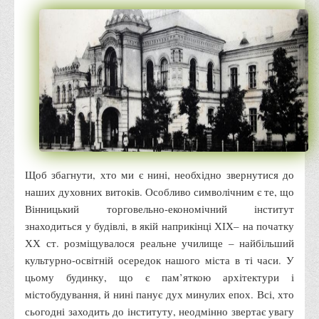
Місія та цілі
Про порядок надання публічної інформації
Публічна інформація
Заходи запобігання протиправним діям
Антикорупційні заходи
Протидія тероризму та насиллю
Як розпізнати глорифікацію збройної агресії РФ проти
України та протистояти їй?
Щоб збагнути, хто ми є нині, необхідно звернутися до
Правила безпеки під час війни
наших духовних витоків. Особливо символічним є те, що
Соціальна реклама
Вінницький торговельно-економічний інститут
знаходиться у будівлі, в якій наприкінці ХІХ– на початку
Правила поведінки у разі виявлення вибухонебезпечних
ХХ ст. розміщувалося реальне училище – найбільший
предметів
культурно-освітній осередок нашого міста в ті часи. У
Протидія торгівлі людьми
цьому будинку, що є пам’яткою архітектури і
Дії населення в умовах надзвичайних ситуацій воєнного
містобудування, й нині панує дух минулих епох. Всі, хто
характеру
сьогодні заходить до інституту, неодмінно звертає увагу