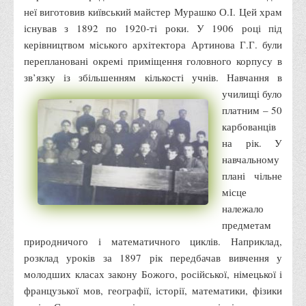
Графіки освітнього процесу
неї виготовив київський майстер Мурашко О.І. Цей храм
існував з 1892 по 1920-ті роки. У 1906 році під
Реєстр вибіркових дисциплін
керівництвом міського архітектора Артинова Г.Г. були
Бази практик
переплановані окремі приміщення головного корпусу в
Студентське наукове товариство «ВАТРА»
зв’язку із збільшенням кількості учнів.
Навчання в
училищі було
ТОП-20 кращих студентів
платним – 50
ТОП-20 кращих студентів 2025
карбованців
ТОП-20 кращих студентів 2024
на рік. У
навчальному
ТОП-20 кращих студентів 2023
плані чільне
ТОП-20 кращих студентів 2022
місце
ТОП-20 кращих студентів 2021
належало
предметам
ТОП-20 кращих студентів 2020
природничого і математичного циклів. Наприклад,
ТОП-20 кращих студентів 2019
розклад уроків за 1897 рік передбачав вивчення у
ТОП-20 кращих студентів 2018
молодших класах закону Божого, російської, німецької і
французької мов, географії, історії, математики, фізики
ТОП-20 кращих студентів 2017