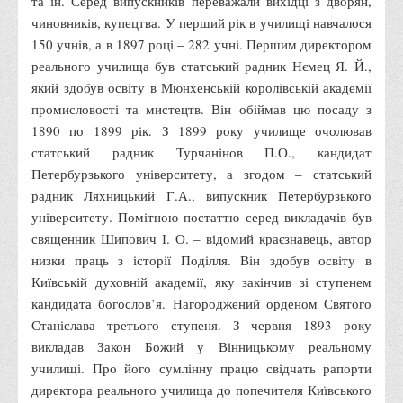
та ін. Серед випускників переважали вихідці з дворян,
Вступнику
чиновників, купецтва. У перший рік в училищі навчалося
150 учнів, а в 1897 році – 282 учні. Першим директором
Чому варто обирати ВТЕІ?
реального училища був статський радник Нємец Я. Й.,
Етапи вступної кампанії 2026
який здобув освіту в Мюнхенській королівській академії
Перелік спеціальностей, освітніх програм
промисловості та мистецтв. Він обіймав цю посаду з
1890 по 1899 рік. З 1899 року училище очолював
Перелік документів
статський радник Турчанінов П.О., кандидат
Обсяги державного замовлення
Петербурзького університету, а згодом – статський
Розклади проведення вступних випробувань та співбесід
радник Ляхницький Г.А., випускник Петербурзького
університету. Помітною постаттю серед викладачів був
Розмір плати за надання освітніх послуг на 2026-2027 н.р.
священник Шипович І. О. – відомий краєзнавець, автор
Приймальна комісія
низки праць з історії Поділля. Він здобув освіту в
Положення про приймальну комісію
Київській духовній академії, яку закінчив зі ступенем
кандидата богослов’я. Нагороджений орденом Святого
Положення про апеляційну комісію
Станіслава третього ступеня. З червня 1893 року
Рішення приймальної комісії
викладав Закон Божий у Вінницькому реальному
Порядок прийому
училищі. Про його сумлінну працю свідчать рапорти
директора реального училища до попечителя Київського
Правила прийому на навчання