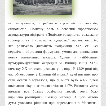
Психологічного сприяння
Бібліотека
Музей грошей
капіталізувалися, потребували агрономів, зоотехніків,
Студенту
економістів. Помітну роль в освоєнні європейської
агрокультури відіграло «Подільне товариство сільського
Довідник студента
господарства і сільськогосподарської промисловості»,
Реквізити для оплати
яке розпочало діяльність наприкінці ХІХ ст. Усі
Права та обов'язки студентів
перелічені обставини формували умови для виникнення
нових навчальних закладів. Одним з найбільших
Інформація про гуртожитки
культурно-духовних осередків м. Вінниці кінця ХІХ–
Положення
початку ХХ ст. стало реальне училище. У 1889 році під
Положення про переведення здобувачів вищої освіти на
час обговорення у Вінницькій міській думі питання про
вакантні місця державного замовлення
стан освіти з’ясувалося, що у місті було 4027 дітей
шкільного віку, а навчалися тільки 1179. Розвиток міста
Положення про старосту академічної групи
вимагав все більше освічених людей, тому було
Положення про оцінювання результатів навчання
вирішено розширити шкільну мережу. З цією метою
здобувачів вищої освіти
дума ухвалила рішення про переведення з Могилева-