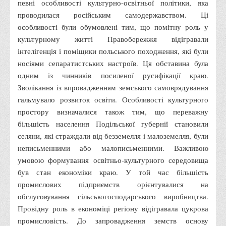
певні особливості культурно-освітньої політики, яка
Права
проводилася російським самодержавством. Ці
особливості були обумовлені тим, що помітну роль у
Обліку та оподаткування
культурному житті Правобережжя відігравали
Фінансів
інтелігенція і поміщики польського походження, які були
Іноземної філології та перекладу
носіями сепаратистських настроїв. Ця обставина була
одним із чинників посиленої русифікації краю.
Відділи
Зволікання із впровадженням земського самоврядування
Реклами та зв'язків з громадськістю
гальмувало розвиток освіти. Особливості культурного
Наукової роботи та міжнародної співпраці
простору визначалися також тим, що переважну
більшість населення Подільської губернії становили
Здобутки студентів
селяни, які страждали від безземелля і малоземелля, були
Матеріали наукових конференцій та вебінарів
неписьменними або малописьменними. Важливою
Міжнародна діяльність
умовою формування освітньо-культурного середовища
був стан економіки краю. У той час більшість
Закордонні партнери
промислових підприємств орієнтувалися на
Програми подвійного диплому
обслуговування сільськогосподарського виробництва.
Програми стажування (міжнародна практика)
Провідну роль в економіці регіону відігравала цукрова
промисловість. До запровадження земств основу
Міжнародні проєкти