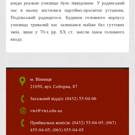
влади реальне училище було ліквідоване. У радянський
час в ньому містилися партійно-просвітні установи,
Подільський раднаргосп. Будинок головного корпусу
училища тривалий час залишався майже без суттєвих
змін, лише у 70-х рр. ХХ ст. знесли ґанок головного
входу.
м. Вінниця
21050, вул. Соборна, 87
Загальний відділ: (0432) 55-04-06
vtei@vtei.edu.ua
Приймальна комісія: (0432) 55-04-05; (067)
455-04-05; (063) 055-04-05