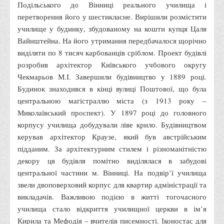
Положення "Про правила призначення академічних
Подільського до Вінниці реального училища і
стипендій"
перетворення його у шестикласне. Вирішили розмістити
училище у будинку, збудованому на кошти купця Цаля
Порядок розрахунків за договорами
Вайнштейна. На його утримання передбачалося щорічно
Положення про порядок розрахунків за договорами про
виділяти по 8 тисяч карбованців сріблом. Проект будівлі
навчання(підготовку) громадян України
розробив архітектор Київського учбового округу
Порядок надання освітніх платних послуг
Чекмарьов М.І. Завершили будівництво у 1889 році.
Будинок знаходився в кінці вулиці Поштової, що була
Перелік платних освітніх та інших послуг
центральною магістраллю міста (з 1913 року –
Путівник першокурсника
Миколаївський проспект). У 1897 році до головного
Етичний кодекс здобувача вищої освіти
корпусу училища добудували ліве крило. Будівництвом
керував архітектор Краузе, який був австрійським
IP дайджест для студентів: про захист прав інтелектуальної
підданим. За архітектурним стилем і різноманітністю
власності
декору ця будівля помітно виділялася в забудові
Система управління навчанням
центральної частини м. Вінниці. На подвір’ї училища
Розклади, графіки
звели двоповерховий корпус для квартир адміністрації та
викладачів. Важливою подією в житті тогочасного
Розклад дзвінків
училища стало відкриття училищної церкви в ім’я
Розклад занять і сесій
Кирила та Мефодія – вчителів писемності. Іконостас для