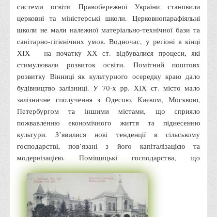
системи освіти Правобережної України становили
Корисні посилання
церковні та міністерські школи. Церковнопарафіяльні
Навчально-методичний
школи не мали належної матеріально-технічної бази та
санітарно-гігієнічних умов. Водночас, у регіоні в кінці
З організації виховної та культурно-мистецької роботи
ХІХ – на початку ХХ ст. відбувалися процеси, які
студентів
стимулювали розвиток освіти. Помітний поштовх
Технічних засобів навчання
розвитку Вінниці як культурного осередку краю дало
Редакційно-видавничий
будівництво залізниці. У 70-х рр. ХІХ ст. місто мало
залізничне сполучення з Одесою, Києвом, Москвою,
Центри
Петербургом та іншими містами, що сприяло
Розвитку кар’єри
пожвавленню економічного життя та піднесенню
Ресурсний центр зі сталого розвитку
культури. З’явилися нові тенденції в сільському
господарстві, пов’язані з його капіталізацією та
Моніторингу якості освітнього процесу та інноваційного
модернізацією.
Поміщицькі господарства, що
розвитку
Грантових проєктів
Грантові проєкти ВТЕІ ДТЕУ
Підтримки технологій та інновацій (TISC)