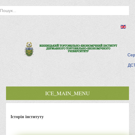
Сер
ДСТ
ICE_MAIN_MENU
Головна
Історія інституту
Історія інституту
Інститут сьогодні