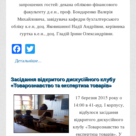
запрошених гостей: декана обліково-фінансового
Права
факультету д.е.н., проф. Бондаренко Валерія
Обліку та оподаткування
Михайловича, завідувача кафедри бухгалтерського
обліку к.е.н, доц. Яковишиної Надії Андріївни, керівника
Фінансів
гуртка к.е.н., доц. Гладій Ірини Олександрівни.
Іноземної філології та перекладу
Facebook
Twitter
Відділи
Реклами та зв'язків з громадськістю
Детальніше...
Наукової роботи та міжнародної співпраці
Здобутки студентів
Засідання відкритого дискусійного клубу
Матеріали наукових конференцій та вебінарів
«Товарознавство та експертиза товарів»
Міжнародна діяльність
17 березня 2015 року о
Закордонні партнери
14:00 в 41-ауд. І корпусу,
відбулося засідання
Програми подвійного диплому
відкритого дискусійного
Програми стажування (міжнародна практика)
клубу «Товарознавство та
Міжнародні проєкти
експертиза товарів». У