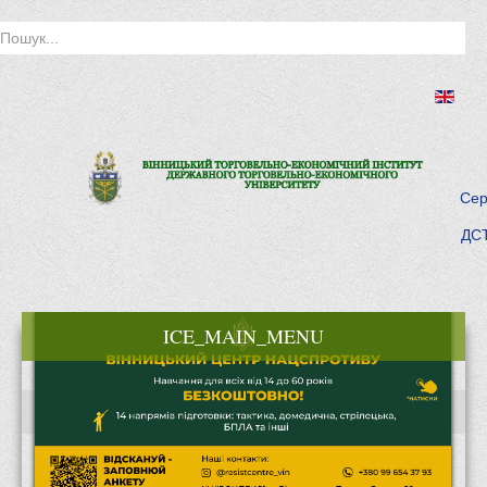
Сер
ДСТ
ICE_MAIN_MENU
Головна
Історія інституту
Інститут сьогодні