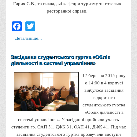
Гирич С.В., та викладачі кафедри туризму та готельно-
Адміністрація
ресторанної справи.
Факультети
Facebook
Twitter
Обліково-фінансовий
Детальніше...
Торгівлі, маркетингу та сфери обслуговування
Економіки, менеджменту та права
Засідання студентського гуртка «Облік
Кафедри
діяльності в системі управління»
Маркетингу та реклами
17 березня 2015 року
Товарознавства, експертизи та торговельного
о 14:00 в 4 корпусі
підприємництва
відбулося засідання
Туризму та готельно-ресторанної справи
відкритого
студентського гуртка
Фізичного виховання та спорту
«Облік діяльності в
Менеджменту та публічного управління
системі управління». У засіданні прийняли участь
Інноваційної економіки та цифрових технологій
студенти гр. ОАП 31, ДФК 31, ОАП 41, ДФК 41. Під час
засідання студентського гуртка прозвучали виступи
Психології