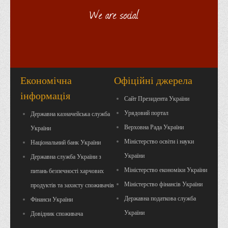
We are social
Економічна
Офіційні джерела
інформація
Сайт Президента України
Урядовий портал
Державна казначейська служба
Верховна Рада України
України
Міністерство освіти і науки
Національний банк України
України
Державна служба України з
Міністерство економіки України
питань безпечності харчових
Міністерство фінансів України
продуктів та захисту споживачів
Державна податкова служба
Фінанси України
України
Довідник споживача