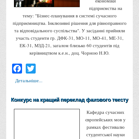
економіки
Психологічного сприяння
підприємства на
Бібліотека
тему: "Бізнес-планування в системі сучасного
Музей грошей
підприємництва. Інклюзивні рішення для рівноправного
та відповідального суспільства". У засіданні прийняли
Студенту
участь студенти гр. ДФК-31, МО-11, МО-41, МЕ-31,
Довідник студента
ЕК-31, МЗД-21, загалом близько 60 студентів під
керівництвом к.е.н., доц. Чорною Н.Ю.
Реквізити для оплати
Facebook
Twitter
Права та обов'язки студентів
Інформація про гуртожитки
Детальніше...
Положення
Положення про переведення здобувачів вищої освіти на
Конкурс на кращий переклад фахового тексту
вакантні місця державного замовлення
Кафедра сучасних
Положення про старосту академічної групи
європейських мов у
Положення про оцінювання результатів навчання
рамках фестивалю
здобувачів вищої освіти
студентської науки