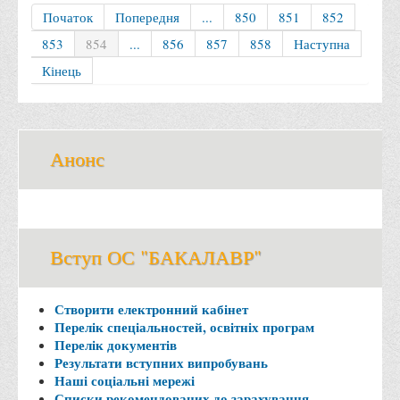
Вступнику
Початок
Попередня
...
850
851
852
853
854
...
856
857
858
Наступна
Чому варто обирати ВТЕІ?
Кінець
Етапи вступної кампанії 2026
Перелік спеціальностей, освітніх програм
Перелік документів
Анонс
Обсяги державного замовлення
Розклади проведення вступних випробувань та співбесід
Розмір плати за надання освітніх послуг на 2026-2027 н.р.
Приймальна комісія
Вступ ОС "БАКАЛАВР"
Положення про приймальну комісію
Положення про апеляційну комісію
Створити електронний кабінет
Перелік спеціальностей, освітніх програм
Рішення приймальної комісії
Перелік документів
Результати вступних випробувань
Порядок прийому
Наші соціальні мережі
Правила прийому на навчання
Списки рекомендованих до зарахування