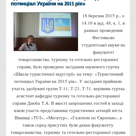
потенціал України на 2015 рік»
Правила безпечної поведінки учасників освітнього процесу в
умовах війни
18 березня 2015 р., о
Що можна і не можна знімати, показувати під час війни
14.10 в ауд. 48, к. 1, в
рамках проведення
Контакти державних та громадських організацій, які
Фестивалю
допомагають тим, хто пережили сексуальне насильство,
студентської науки на
пов'язане з конфліктом та їх родинам у Вінницькій області
факультеті
10 точних фактів про наркотики. З’ясуй правду про
товарознавства, туризму та готельно-ресторанної
наркотики. Врятуй чиєсь життя
справи, було проведено засідання наукового гуртка
«Школа туристичної індустрії» на тему: «Туристичний
Контакти
потенціал України на 2015 рік». У засіданні прийняли
3D тур
участь здобувачі групи Т-11, Т-21, Т-31, керівник гуртка
Екскурсія до ВТЕІ
асистент кафедри туризму та готельно-ресторанної
справи Дзюба Т.А. В якості запрошених гостей в заході
SEL
взяли участь представники туристичних агенцій міста
Smart Electronic Learning
Вінниці «TUI», «Мегатур», «Галопом по Європам», а
Репозиторій
також серед присутніх були декан факультету
товарознавства, туризму та готельно-ресторанної справи
Структура