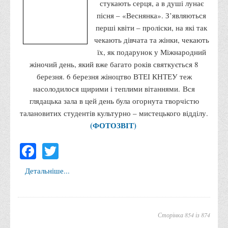
стукають серця, а в душі лунає
Графіки освітнього процесу
пісня – «Веснянка». З’являються
Реєстр вибіркових дисциплін
перші квіти – проліски, на які так
чекають дівчата та жінки, чекають
Бази практик
їх, як подарунок у Міжнародний
Студентське наукове товариство «ВАТРА»
жіночий день, який вже багато років святкується 8
ТОП-20 кращих студентів
березня. 6 березня жіноцтво ВТЕІ КНТЕУ теж
насолодилося щирими і теплими вітаннями. Вся
ТОП-20 кращих студентів 2025
глядацька зала в цей день була огорнута творчістю
ТОП-20 кращих студентів 2024
талановитих студентів культурно – мистецького відділу.
ТОП-20 кращих студентів 2023
(ФОТОЗВІТ)
ТОП-20 кращих студентів 2022
Facebook
Twitter
ТОП-20 кращих студентів 2021
ТОП-20 кращих студентів 2020
Детальніше...
ТОП-20 кращих студентів 2019
ТОП-20 кращих студентів 2018
Сторінка 854 із 874
ТОП-20 кращих студентів 2017