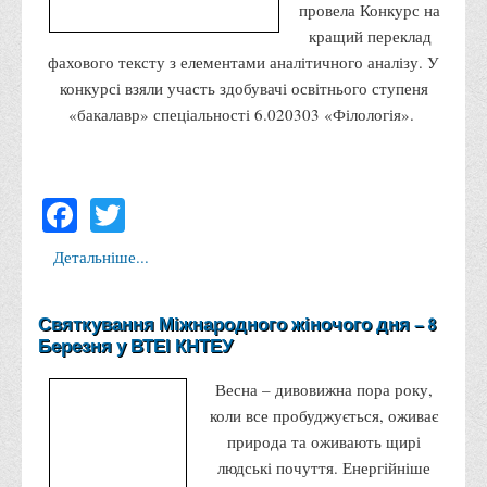
Положення "Про правила призначення академічних
провела Конкурс на
стипендій"
кращий переклад
фахового тексту з елементами аналітичного аналізу. У
Порядок розрахунків за договорами
конкурсі взяли участь здобувачі освітнього ступеня
Положення про порядок розрахунків за договорами про
«бакалавр» спеціальності 6.020303 «Філологія».
навчання(підготовку) громадян України
Порядок надання освітніх платних послуг
Facebook
Twitter
Перелік платних освітніх та інших послуг
Путівник першокурсника
Детальніше...
Етичний кодекс здобувача вищої освіти
IP дайджест для студентів: про захист прав інтелектуальної
Святкування Міжнародного жіночого дня – 8
власності
Березня у ВТЕІ КНТЕУ
Система управління навчанням
Весна – дивовижна пора року,
Розклади, графіки
коли все пробуджується, оживає
Розклад дзвінків
природа та оживають щирі
людські почуття. Енергійніше
Розклад занять і сесій