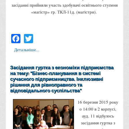
засіданні прийняли участь здобувачі освітнього ступеня
Корисні посилання
«магістр» гр. ТКЛ-11д. (магістри).
Навчально-методичний
З організації виховної та культурно-мистецької роботи
студентів
Facebook
Twitter
Технічних засобів навчання
Детальніше...
Редакційно-видавничий
Центри
Засідання гуртка з економіки підприємства
Розвитку кар’єри
на тему: "Бізнес-планування в системі
Ресурсний центр зі сталого розвитку
сучасного підприємництва. Інклюзивні
рішення для рівноправного та
Моніторингу якості освітнього процесу та інноваційного
відповідального суспільства"
розвитку
16 березня 2015 року
Грантових проєктів
о 14:00 в 2 корпусі,
Грантові проєкти ВТЕІ ДТЕУ
ауд. 11 відбулось
Підтримки технологій та інновацій (TISC)
засідання гуртка з