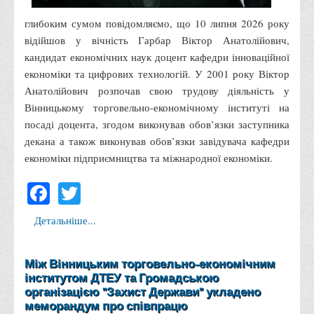
Психологічного сприяння
глибоким сумом повідомляємо, що 10 липня 2026 року
Бібліотека
відійшов у вічність Гарбар Віктор Анатолійович,
Музей грошей
кандидат економічних наук доцент кафедри інноваційної
економіки та цифрових технологій. У 2001 року Віктор
Студенту
Анатолійович розпочав свою трудову діяльність у
Довідник студента
Вінницькому торговельно-економічному інституті на
посаді доцента, згодом виконував обов’язки заступника
Реквізити для оплати
декана а також виконував обов’язки завідувача кафедри
Права та обов'язки студентів
економіки підприємництва та міжнародної економіки.
Інформація про гуртожитки
Facebook
Twitter
Положення
Положення про переведення здобувачів вищої освіти на
Детальніше...
вакантні місця державного замовлення
Положення про старосту академічної групи
Між Вінницьким торговельно-економічним
Положення про оцінювання результатів навчання
інститутом ДТЕУ та Громадською
організацією "Захист Держави" укладено
здобувачів вищої освіти
меморандум про співпрацю