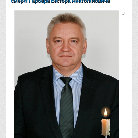
смерті Гарбара Віктора Анатолійовича
Корисні посилання
З
Навчально-методичний
З організації виховної та культурно-мистецької роботи
студентів
Технічних засобів навчання
Редакційно-видавничий
Центри
Розвитку кар’єри
Ресурсний центр зі сталого розвитку
Моніторингу якості освітнього процесу та інноваційного
розвитку
Грантових проєктів
Грантові проєкти ВТЕІ ДТЕУ
Підтримки технологій та інновацій (TISC)