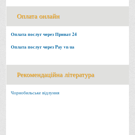
Офіційний сайт університету
Оплата онлайн
Медіа
Фотогалерея
Оплата послуг через Приват 24
Відеогалерея
Оплата послуг через Pay vn ua
ВТЕІ у ЗМІ
Рекомендаційна література
Чорнобильське відлуння