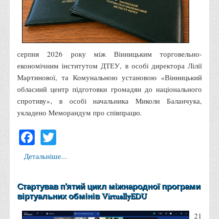
Адміністрація
Факультети
Обліково-фінансовий
серпня 2026 року між Вінницьким торговельно-
Торгівлі, маркетингу та сфери обслуговування
економічним інститутом ДТЕУ, в особі директора Лілії
Економіки, менеджменту та права
Мартинової, та Комунальною установою «Вінницький
обласний центр підготовки громадян до національного
Кафедри
спротиву», в особі начальника Миколи Баланчука,
Маркетингу та реклами
укладено Меморандум про співпрацю.
Товарознавства, експертизи та торговельного
Facebook
Twitter
підприємництва
Туризму та готельно-ресторанної справи
Детальніше...
Фізичного виховання та спорту
Менеджменту та публічного управління
Cтартував п’ятий цикл міжнародної програми
віртуальних обмінів VirtuallyEDU
Інноваційної економіки та цифрових технологій
Психології
21