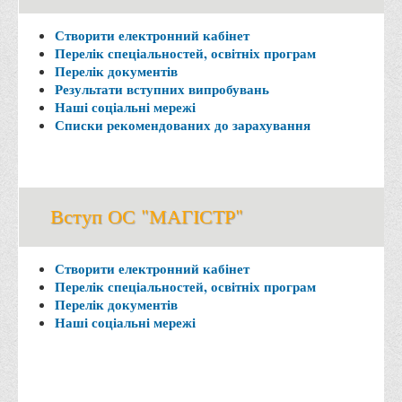
Асоціація випускників та друзів
Створити електронний кабінет
Анкета випускника 2020-2026 років
Перелік спеціальностей, освітніх програм
Анкета випускника минулих років
Перелік документів
Результати вступних випробувань
Первинна профспілкова організація
Наші соціальні мережі
Списки рекомендованих до зарахування
Бізнес-школа
Юридична клініка
Наші досягнення
Літературна сторінка
Вступ ОС "МАГІСТР"
ВТЕІ волонтерить
Створити електронний кабінет
ДТЕУ
Перелік спеціальностей, освітніх програм
Перелік документів
Історія та місія університету
Наші соціальні мережі
Структура університету
Адміністрація університету
Університет в рейтингах ЗВО України