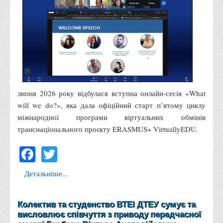
Права
Обліку та оподаткування
Фінансів
Іноземної філології та перекладу
Відділи
Реклами та зв'язків з громадськістю
липня 2026 року відбулася вступна онлайн-сесія «What
will we do?», яка дала офіційний старт п’ятому циклу
Наукової роботи та міжнародної співпраці
міжнародної програми віртуальних обмінів
Здобутки студентів
транснаціонального проєкту ERASMUS+ VirtuallyEDU.
Матеріали наукових конференцій та вебінарів
Facebook
Twitter
Міжнародна діяльність
Закордонні партнери
Детальніше...
Програми подвійного диплому
Програми стажування (міжнародна практика)
Колектив та студенство ВТЕІ ДТЕУ сумує та
висловлює співчуття з приводу передчасної
Міжнародні проєкти