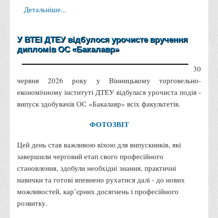
Вступнику
Детальніше...
Чому варто обирати ВТЕІ?
У ВТЕІ ДТЕУ відбулося урочисте вручення
Етапи вступної кампанії 2026
дипломів ОС «Бакалавр»
Перелік спеціальностей, освітніх програм
30
Перелік документів
червня 2026 року у Вінницькому торговельно-
Обсяги державного замовлення
економічному інституті ДТЕУ відбулася урочиста подія -
випуск здобувачів ОС «Бакалавр» всіх факультетів.
Розклади проведення вступних випробувань та співбесід
Розмір плати за надання освітніх послуг на 2026-2027 н.р.
ФОТОЗВІТ
Приймальна комісія
Цей день став важливою віхою для випускників, які
Положення про приймальну комісію
завершили черговий етап свого професійного
Положення про апеляційну комісію
становлення, здобули необхідні знання, практичні
навички та готові впевнено рухатися далі - до нових
Рішення приймальної комісії
можливостей, кар’єрних досягнень і професійного
Порядок прийому
розвитку.
Правила прийому на навчання