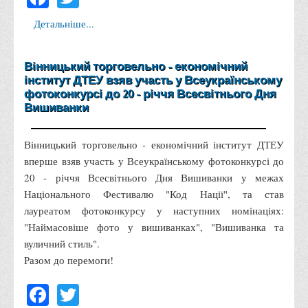
Графіки освітнього процесу
Детальніше...
Реєстр вибіркових дисциплін
Бази практик
Вінницький торговельно - економічний
Студентське наукове товариство «ВАТРА»
інститут ДТЕУ взяв участь у Всеукраїнському
фотоконкурсі до 20 - річчя Всесвітнього Дня
ТОП-20 кращих студентів
Вишиванки
ТОП-20 кращих студентів 2025
ТОП-20 кращих студентів 2024
Вінницький торговельно - економічний інститут ДТЕУ
вперше взяв участь у Всеукраїнському фотоконкурсі до
ТОП-20 кращих студентів 2023
20 - річчя Всесвітнього Дня Вишиванки у межах
ТОП-20 кращих студентів 2022
Національного Фестивалю "Код Нації", та став
ТОП-20 кращих студентів 2021
лауреатом фотоконкурсу у наступних номінаціях:
"Наймасовіше фото у вишиванках", "Вишиванка та
ТОП-20 кращих студентів 2020
вуличний стиль".
ТОП-20 кращих студентів 2019
Разом до перемоги!
ТОП-20 кращих студентів 2018
Facebook
Twitter
ТОП-20 кращих студентів 2017