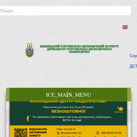
Сер
ДСТ
ICE_MAIN_MENU
Головна
Історія інституту
Інститут сьогодні