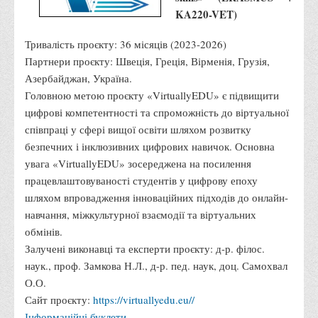
KA220-VET)
Адміністрація
Тривалість проєкту: 36 місяців (2023-2026)
Факультети
Партнери проєкту: Швеція, Греція, Вірменія, Грузія,
Обліково-фінансовий
Азербайджан, Україна.
Торгівлі, маркетингу та сфери обслуговування
Головною метою проєкту «VirtuallyEDU» є підвищити
цифрові компетентності та спроможність до віртуальної
Економіки, менеджменту та права
співпраці у сфері вищої освіти шляхом розвитку
Кафедри
безпечних і інклюзивних цифрових навичок. Основна
Маркетингу та реклами
увага «VirtuallyEDU» зосереджена на посилення
працевлаштовуваності студентів у цифрову епоху
Товарознавства, експертизи та торговельного
шляхом впровадження інноваційних підходів до онлайн-
підприємництва
навчання, міжкультурної взаємодії та віртуальних
Туризму та готельно-ресторанної справи
обмінів.
Фізичного виховання та спорту
Залучені виконавці та експерти проєкту: д-р. філос.
наук., проф. Замкова Н.Л., д-р. пед. наук, доц. Самохвал
Менеджменту та публічного управління
О.О.
Інноваційної економіки та цифрових технологій
Сайт проєкту:
https://virtuallyedu.eu//
Психології
Інформаційні буклети