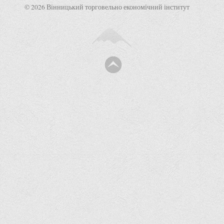
21050, Soborna St, 87
(0432) 55-04-06
vtei@vtei.edu.ua
abiturient@vtei.edu.ua
We are social
© 2026 Вінницький торговельно економічний інститут