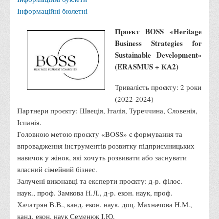
Інформаційні бюлетні
Права
Обліку та оподаткування
Проєкт BOSS «Heritage
Фінансів
Business Strategies for
Sustainable Development»
Іноземної філології та перекладу
(ERASMUS + КА2)
Відділи
Тривалість проєкту: 2 роки
Реклами та зв'язків з громадськістю
(2022-2024)
Наукової роботи та міжнародної співпраці
Партнери проєкту: Швеція, Італія, Туреччина, Словенія,
Здобутки студентів
Іспанія.
Головною метою проєкту «BOSS» є формування та
Матеріали наукових конференцій та вебінарів
впровадження інструментів розвитку підприємницьких
Міжнародна діяльність
навичок у жінок, які хочуть розвивати або заснувати
Закордонні партнери
власний сімейний бізнес.
Залучені виконавці та експерти проєкту: д-р. філос.
Програми подвійного диплому
наук., проф. Замкова Н.Л., д-р. екон. наук, проф.
Програми стажування (міжнародна практика)
Хачатрян В.В., канд. екон. наук, доц. Махначова Н.М.,
Міжнародні проєкти
канд. екон. наук Семенюк І.Ю.