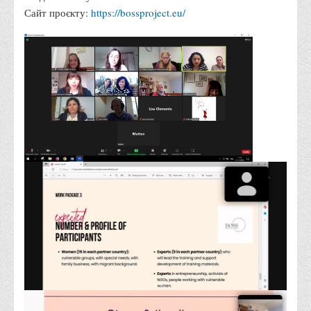
Сайт проєкту:
https://bossproject.eu/
Корисні посилання
Навчально-методичний
З організації виховної та культурно-мистецької роботи
студентів
Технічних засобів навчання
Редакційно-видавничий
Центри
Розвитку кар’єри
Ресурсний центр зі сталого розвитку
Моніторингу якості освітнього процесу та інноваційного
розвитку
Грантових проєктів
Грантові проєкти ВТЕІ ДТЕУ
Підтримки технологій та інновацій (TISC)