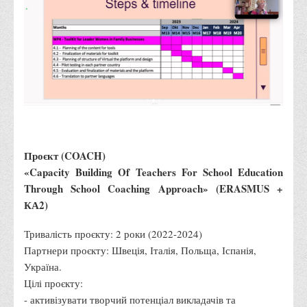
Психологічного сприяння
Бібліотека
Музей грошей
Студенту
Довідник студента
Реквізити для оплати
Права та обов'язки студентів
Проєкт (COACH)
Інформація про гуртожитки
«Capacity Building Of Teachers For School Education
Through School Coaching Approach» (ERASMUS +
Положення
КА2)
Положення про переведення здобувачів вищої освіти на
вакантні місця державного замовлення
Тривалість проєкту: 2 роки (2022-2024)
Положення про старосту академічної групи
Партнери проєкту: Швеція, Італія, Польща, Іспанія,
Україна.
Положення про оцінювання результатів навчання
Цілі проєкту:
здобувачів вищої освіти
- активізувати творчий потенціал викладачів та