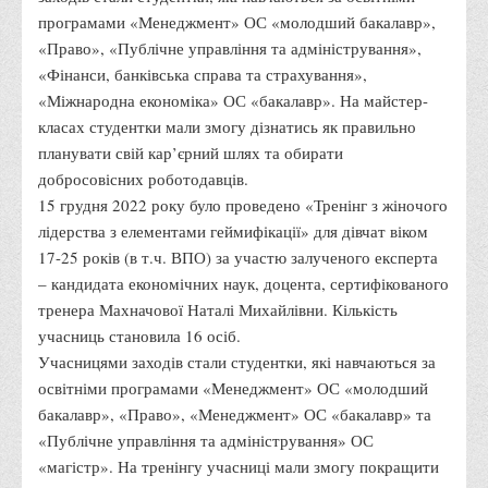
Студентки ВТЕІ ДТЕУ Бантюк Дарина (заступник
Голови Правління ГО «Лабораторія суспільних змін»),
Білошкурська Анастасія та Мурашко Аліна (члени ГО
«Лабораторія суспільних змін») отримали 2 гранти на
проведення заходів в рамках третьої хвилі програми
соціально-культурної інтеграції молоді «Доброго вечора,
ми з України» за підтримки ГО «Молодіжна Платформа»
та у партнерстві з Міністерством молоді та спорту
України.
25 та 26 жовтня 2022 року було проведено два майстер-
класи «First step» для дівчат віком 17-25 років (в т.ч.
ВПО) за участю залучених експертів – викладачів
кафедри менеджменту та адміністрування. Кількість
учасниць за два дні становила 30 людей. Учасницями
заходів стали студентки, які навчаються за освітніми
програмами «Менеджмент» ОС «молодший бакалавр»,
«Право», «Публічне управління та адміністрування»,
«Фінанси, банківська справа та страхування»,