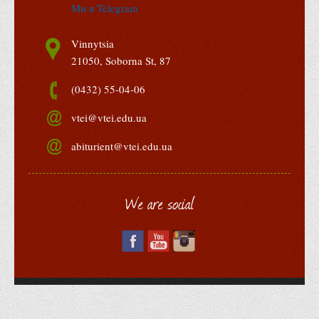
м. Вінниця
21050, вул. Соборна, 87
Загальний відділ: (0432) 55-04-06
vtei@vtei.edu.ua
Приймальна комісія: (0432) 55-04-05; (067)
455-04-05; (063) 055-04-05
abiturient@vtei.edu.ua
Ми в Telegram
Vinnytsia