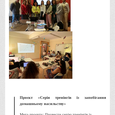
Асоціація випускників та друзів
Анкета випускника 2020-2026 років
Анкета випускника минулих років
Первинна профспілкова організація
Бізнес-школа
Юридична клініка
Наші досягнення
Літературна сторінка
ВТЕІ волонтерить
ДТЕУ
Історія та місія університету
Структура університету
Адміністрація університету
Університет в рейтингах ЗВО України