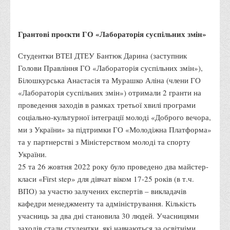
- працевлаштувались близько 50 осіб ВПО;
- надано консультативну підтримку 5 релокованим
підприємствам, які протягом останніх 5 місяців створили
нові робочі місця у місті Вінниця та області;
- під час інтеграційних зустрічей для учасників було
проведено ряд тренінгів та майстер-класів від
сертифікованих тренерів та провідних практиків, які є
викладачами ВТЕІ ДТЕУ.
Грантові проєкти ГО «Лабораторія суспільних змін»