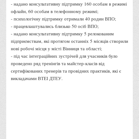
Проєкт, який було реалізовано у партнерстві з
Представництвом Фонду імені Фрідріха Еберта
в Україні
Мета проєкту: підтримка вимушено переселених
осіб, які залишили житло через проведення активних
бойових дій у їхніх регіонах та виїхали у місто Вінниця
та Вінницьку область.
В рамках проєкту з травня по листопад 2022 року було
проведено 14 інтеграційних зустрічей для внутрішньо
переміщених осіб «ПРАЦЮЄМО ЗАРАДИ МИРУ».
Результати впровадження проєкту:
- надано консультативну підтримку 160 особам в режимі
офлайн, 60 особам в телефонному режимі;
- психологічну підтримку отримали 40 родин ВПО;