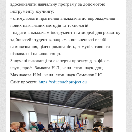
Положення "Про правила призначення академічних
вдосконалити навчальну програму за допомогою
стипендій"
інструменту коучингу;
- стимулювати прагнення викладачів до впровадження
Порядок розрахунків за договорами
нових навчальних методів та технологій;
Положення про порядок розрахунків за договорами про
- надати викладачам інструменти та моделі для розвитку
навчання(підготовку) громадян України
здібностей студентів, зокрема, впевненості в собі,
Порядок надання освітніх платних послуг
самовизнання, цілеспрямованість, комунікативні та
пізнавальні навички тощо.
Перелік платних освітніх та інших послуг
Залучені виконавці та експерти проєкту: д-р. філос.
Путівник першокурсника
наук., проф. Замкова Н.Л., канд. екон. наук, доц.
Етичний кодекс здобувача вищої освіти
Махначова Н.М., канд. екон. наук Семенюк І.Ю.
Сайт проєкту:
https://educoachproject.eu
IP дайджест для студентів: про захист прав інтелектуальної
власності
Система управління навчанням
Розклади, графіки
Розклад дзвінків
Розклад занять і сесій