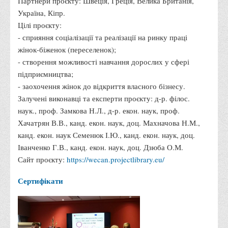
Партнери проєкту: Швеція, Греція, Велика Британія,
Програми вступних випробувань
Україна, Кіпр.
Цілі проєкту:
Перелік предметних тестів єдиного вступного фахового
- сприяння соціалізації та реалізації на ринку праці
випробування для вступу для здобуття ступеня магістра на
жінок-біженок (переселенок);
основі НРК6, НРК7
- створення можливості навчання дорослих у сфері
Положення про організацію та проведення вступних
підприємництва;
випробувань
- заохочення жінок до відкриття власного бізнесу.
Залучені виконавці та експерти проєкту: д-р. філос.
Відеозаписи вступних випробувань
наук., проф. Замкова Н.Л., д-р. екон. наук, проф.
Вступникам з ТОТ
Хачатрян В.В., канд. екон. наук, доц. Махначова Н.М.,
Як обрати спеціальність: 10 порад вступникам
канд. екон. наук Семенюк І.Ю., канд. екон. наук, доц.
Іванченко Г.В., канд. екон. наук, доц. Дзюба О.М.
Ми в Telegram
Сайт проєкту:
https://wecan.projectlibrary.eu/
Життя інституту
Сертифікати
Рада студентського самоврядування
Студентський туристичний клуб "Way to Freedom"
Студентське наукове товариство «ВАТРА»