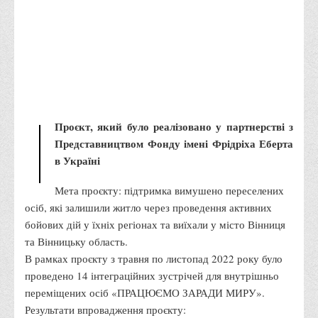
забезпечення». Отримані знання здобувачі вищої
освіти зможуть реалізовувати серед молоді. Після
закінчення навчального закладу практичні навички та
теоретичні знання зможуть використовувати у своїй
професійній діяльності.
Реалізація проєкту відбувається в межах співпраці
UNFPA та ГО «Інноваційні соціальні рішення» за
підтримки уряду Великої Британії.
Виконавці проєкту: викладачі кафедри права – Білоус
І.М., Грушко Ж.В., Сухоребра Т.І.