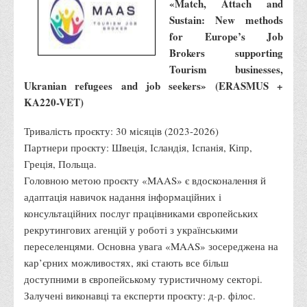
«Match, Attach and
Місія та цілі
Sustain: New methods
Про порядок надання публічної інформації
for Europe’s Job
Публічна інформація
Brokers supporting
Tourism businesses,
Заходи запобігання протиправним діям
Ukranian refugees and job seekers» (ERASMUS +
Антикорупційні заходи
KA220-VET)
Протидія тероризму та насиллю
Тривалість проєкту: 30 місяців (2023-2026)
Як розпізнати глорифікацію збройної агресії РФ проти
Партнери проєкту: Швеція, Ісландія, Іспанія, Кіпр,
України та протистояти їй?
Греція, Польща.
Правила безпеки під час війни
Головною метою проєкту «MAAS» є вдосконалення й
адаптація навичок надання інформаційних і
Соціальна реклама
консультаційних послуг працівниками європейських
Правила поведінки у разі виявлення вибухонебезпечних
рекрутингових агенцій у роботі з українськими
предметів
переселенцями. Основна увага «MAAS» зосереджена на
Протидія торгівлі людьми
кар’єрних можливостях, які стають все більш
доступними в європейському туристичному секторі.
Дії населення в умовах надзвичайних ситуацій воєнного
Залучені виконавці та експерти проєкту: д-р. філос.
характеру