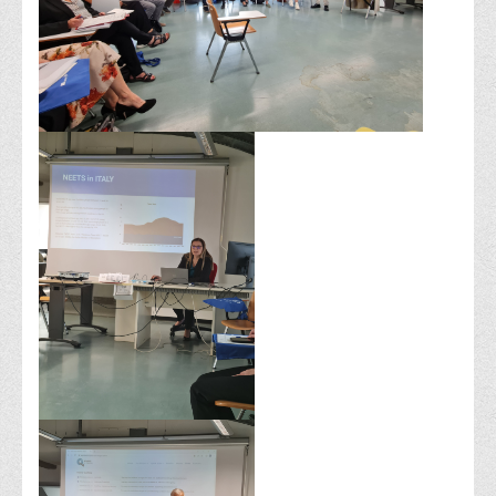
Графіки освітнього процесу
Реєстр вибіркових дисциплін
Бази практик
Студентське наукове товариство «ВАТРА»
ТОП-20 кращих студентів
ТОП-20 кращих студентів 2025
ТОП-20 кращих студентів 2024
ТОП-20 кращих студентів 2023
ТОП-20 кращих студентів 2022
ТОП-20 кращих студентів 2021
ТОП-20 кращих студентів 2020
ТОП-20 кращих студентів 2019
ТОП-20 кращих студентів 2018
ТОП-20 кращих студентів 2017