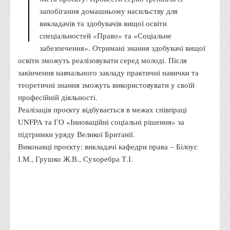
Офіційний сайт університету
Медіа
Фотогалерея
Відеогалерея
ВТЕІ у ЗМІ
Проєкт «Серія тренінгів із запобігання
домашньому насильству»
Мета проєкту: Провести серію тренінгів із
запобігання домашньому насильству для
викладачів та здобувачів вищої освіти
спеціальностей «Право» та «Соціальне