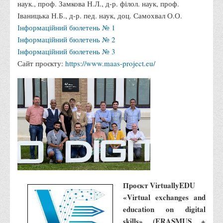
наук., проф. Замкова Н.Л., д-р. філол. наук, проф.
Правила безпечної поведінки учасників освітнього процесу в
Іваницька Н.Б., д-р. пед. наук, доц. Самохвал О.О.
умовах війни
Інформаційний бюлетень № 1
Що можна і не можна знімати, показувати під час війни
Інформаційний бюлетень № 2
Інформаційний бюлетень № 3
Контакти державних та громадських організацій, які
Сайт проєкту:
https://www.maas-project.eu/
допомагають тим, хто пережили сексуальне насильство,
пов'язане з конфліктом та їх родинам у Вінницькій області
10 точних фактів про наркотики. З’ясуй правду про
наркотики. Врятуй чиєсь життя
Контакти
3D тур
Екскурсія до ВТЕІ
SEL
Проєкт VirtuallyEDU
Smart Electronic Learning
«Virtual exchanges and
Репозиторій
education on digital
Структура
skills» (ERASMUS +