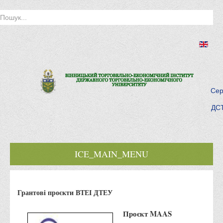
Сер
ДСТ
ICE_MAIN_MENU
Головна
Грантові проєкти ВТЕІ ДТЕУ
Історія інституту
Інститут сьогодні
Проєкт MAAS