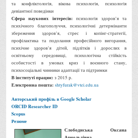
та конфліктологія, вікова психологія, психологія
Бази практик
девіантної поведінки
Сфера наукових інтересів:
Студентське наукове товариство «ВАТРА»
психологія здоров’я та
психічного благополуччя, психологічні детермінанти
ТОП-20 кращих студентів
збереження здоров’я, стрес і копінг-стратегії,
ТОП-20 кращих студентів 2025
профілактика та подолання професійного вигорання,
психічне здоров’я дітей, підлітків і дорослих в
ТОП-20 кращих студентів 2024
освітньому середовищі, психологічна стійкість
ТОП-20 кращих студентів 2023
особистості в умовах криз і воєнного стану,
ТОП-20 кращих студентів 2022
психосоціальні чинники адаптації та підтримки
В інституті працює:
ТОП-20 кращих студентів 2021
з 2015 р.
Електронна пошта:
shtyfurak@vtei.edu.ua
ТОП-20 кращих студентів 2020
ТОП-20 кращих студентів 2019
Авторський профіль в Google Scholar
ORCID
Researcher ID
ТОП-20 кращих студентів 2018
Scopus
ТОП-20 кращих студентів 2017
Резюме
Вступнику
Слободиська Оксана
Арнольдівна