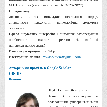
М.І. Пирогова (клінічна психологія, 2025-2027)
Посада:
доцент
Дисципліни, які викладає:
психологія іміджу,
антикризова психологія, психологічна допомога
особистості
Сфера наукових інтересів:
Психологія саморегуляції
особистості, психологія креативності, глибинні
напрямки психотерапії
В інституті працює:
з 2024 р.
Електронна пошта:
mvalerkovna@gmail.com
Авторський профіль в Google Scholar
ORCID
Резюме
Шуй Наталя Вікторівна
Освіта:
Вінницький державний
педагогічний університет імені