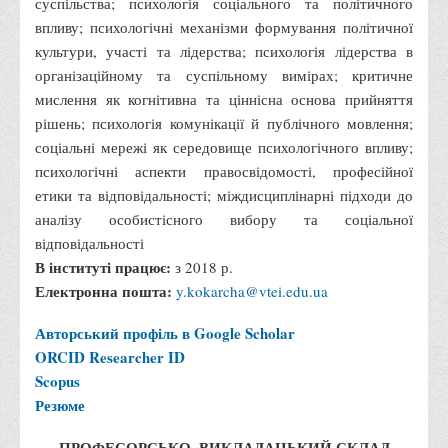
суспільства; психологія соціального та політичного
Що можна і не можна знімати, показувати під час війни
впливу; психологічні механізми формування політичної
культури, участі та лідерства; психологія лідерства в
Контакти державних та громадських організацій, які
організаційному та суспільному вимірах; критичне
допомагають тим, хто пережили сексуальне насильство,
мислення як когнітивна та ціннісна основа прийняття
пов'язане з конфліктом та їх родинам у Вінницькій області
рішень; психологія комунікації й публічного мовлення;
10 точних фактів про наркотики. З’ясуй правду про
соціальні мережі як середовище психологічного впливу;
наркотики. Врятуй чиєсь життя
психологічні аспекти правосвідомості, професійної
Контакти
етики та відповідальності; міждисциплінарні підходи до
аналізу особистісного вибору та соціальної
3D тур
відповідальності
Екскурсія до ВТЕІ
В інституті працює:
з 2018 р.
SEL
Електронна пошта:
y.kokarcha@vtei.edu.ua
Smart Electronic Learning
Авторський профіль в Google Scholar
Репозиторій
ORCID
Researcher ID
Scopus
Структура
Резюме
Адміністрація
ПРОФЕСОРСЬКО–ВИКЛАДАЦЬКИЙ СКЛАД