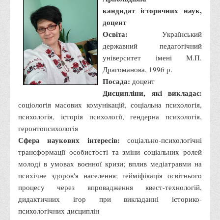
Чому варто обирати ВТЕІ?
кандидат історичних наук,
Етапи вступної кампанії 2026
доцент
Перелік спеціальностей, освітніх програм
Освіта:
Український
державний педагогічний
Перелік документів
університет імені М.П.
Обсяги державного замовлення
Драгоманова, 1996 р.
Розклади проведення вступних випробувань та співбесід
Посада:
доцент
Дисципліни, які викладає:
Розмір плати за надання освітніх послуг на 2026-2027 н.р.
соціологія масових комунікацій, соціальна психологія,
Приймальна комісія
психологія, історія психології, гендерна психологія,
Положення про приймальну комісію
геронтопсихологія
Сфера наукових інтересів:
соціально-психологічні
Положення про апеляційну комісію
трансформації особистості та зміни соціальних ролей
Рішення приймальної комісії
молоді в умовах воєнної кризи; вплив медіатравми на
Порядок прийому
психічне здоров'я населення; гейміфікація освітнього
процесу через впровадження квест-технологій,
Правила прийому на навчання
дидактичних ігор при викладанні історико-
Програми вступних випробувань
психологічних дисциплін