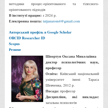
методики процес-орієнтованого та тілесного-
Музей грошей
орієнтованого підходів
Студенту
В інституті працює:
з 2024 р.
Електронна пошта:
tatjanarom4@gmail.com
Довідник студента
Реквізити для оплати
Авторський профіль в Google Scholar
ORCID
Researcher ID
Права та обов'язки студентів
Scopus
Інформація про гуртожитки
Резюме
Положення
Шпортун Оксана Миколаївна
Положення про переведення здобувачів вищої освіти на
доктор психологічних наук,
вакантні місця державного замовлення
професор
Освіта:
Київський національний
Положення про старосту академічної групи
університет імені Тараса
Положення про оцінювання результатів навчання
Шевченка, 2012 р.
здобувачів вищої освіти
Посада:
професор
Положення "Про правила призначення академічних
Дисципліни, які викладає:
стипендій"
загальна психологія