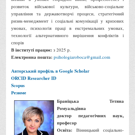
Обліку та оподаткування
розвиток військової культури, військово-соціальне
Фінансів
управління та державотворчі процеси, стратегічний
Іноземної філології та перекладу
ризик-менеджмент і соціальні комунікації у кризових
умовах, психологія праці в екстремальних умовах,
Відділи
технології альтернативного вирішення конфліктів і
Реклами та зв'язків з громадськістю
спорів
Наукової роботи та міжнародної співпраці
В інституті працює:
з 2025 р.
Електронна пошта:
psihologiaroboca@gmail.com
Здобутки студентів
Матеріали наукових конференцій та вебінарів
Авторський профіль в Google Scholar
ORCID
Researcher ID
Міжнародна діяльність
Scopus
Закордонні партнери
Резюме
Програми подвійного диплому
Браніцька Тетяна
Програми стажування (міжнародна практика)
Ромуальдівна
доктор педагогічних наук,
Міжнародні проєкти
професор
Корисні посилання
Освіта:
Вінницький соціально-