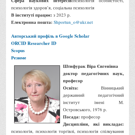
Сфера наукових інтересів:
психологія особистості,
Порядок розрахунків за договорами
психологія здоров’я, соціальна психологія
Положення про порядок розрахунків за договорами про
В інституті працює:
з 2023 р.
навчання(підготовку) громадян України
Електронна пошта:
Shportun_o@ukr.net
Порядок надання освітніх платних послуг
Авторський профіль в Google Scholar
Перелік платних освітніх та інших послуг
ORCID
Researcher ID
Путівник першокурсника
Scopus
Резюме
Етичний кодекс здобувача вищої освіти
Штифурак Віра Євгенівна
IP дайджест для студентів: про захист прав інтелектуальної
доктор педагогічних наук,
власності
професор
Система управління навчанням
Освіта:
Вінницький
Розклади, графіки
державний педагогічний
інститут імені М.
Розклад дзвінків
Островського, 1976 р.
Розклад занять і сесій
Посада:
професор
Дисципліни, які викладає:
Графіки освітнього процесу
психологія, психологія торгівлі, психологія спілкування
Реєстр вибіркових дисциплін