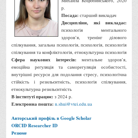
Михайла Коцюбинського, 2020
р.
Посада:
старший викладач
Дисципліни, які викладає:
психологія ментального
здоров’я, тренінг ділового
спілкування, загальна психологія, психологія, психологія
спілкування та конфліктологія, етнокультурна психологія
Сфера наукових інтересів:
ментальне здоров’я,
емоційна регуляція та саморегуляція особистості,
внутрішні ресурси для подолання стресу, психологічна
стійкість і резильєнтність, психологія спілкування,
етнокультурна резильєнтність
В інституті працює:
з 2024 р.
Електронна пошта:
n.shui@vtei.edu.ua
Авторський профіль в Google Scholar
ORCID
Researcher ID
Резюме