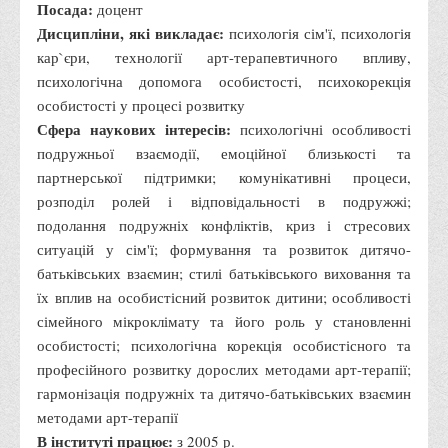
Посада:
доцент
Анкета випускника минулих років
Дисципліни, які викладає:
психологія сім'ї, психологія
Первинна профспілкова організація
кар`єри, технології арт-терапевтичного впливу,
психологічна допомога особистості, психокорекція
Бізнес-школа
особистості у процесі розвитку
Юридична клініка
Сфера наукових інтересів:
психологічні особливості
Наші досягнення
подружньої взаємодії, емоційної близькості та
партнерської підтримки; комунікативні процеси,
Літературна сторінка
розподіл ролей і відповідальності в подружжі;
ВТЕІ волонтерить
подолання подружніх конфліктів, криз і стресових
ситуацій у сім'ї; формування та розвиток дитячо-
ДТЕУ
батьківських взаємин; стилі батьківського виховання та
Історія та місія університету
їх вплив на особистісний розвиток дитини; особливості
сімейного мікроклімату та його роль у становленні
Структура університету
особистості; психологічна корекція особистісного та
Адміністрація університету
професійного розвитку дорослих методами арт-терапії;
Університет в рейтингах ЗВО України
гармонізація подружніх та дитячо-батьківських взаємин
методами арт-терапії
Офіційний сайт університету
В інституті працює:
з 2005 р.