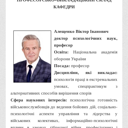
Факультети
КАФЕДРИ
Обліково-фінансовий
Торгівлі, маркетингу та сфери обслуговування
Економіки, менеджменту та права
Алещенко Віктор Іванович
доктор психологічних наук,
Кафедри
професор
Маркетингу та реклами
Освіта:
Національна академія
Товарознавства, експертизи та торговельного
оборони України
підприємництва
Посада:
професор
Дисципліни, які викладає:
Туризму та готельно-ресторанної справи
психологія праці в екстремальних
Фізичного виховання та спорту
умовах, спецпрактикум з
Менеджменту та публічного управління
альтернативних способів вирішення спорів
Сфера наукових інтересів:
психологічна готовність
Інноваційної економіки та цифрових технологій
військовослужбовців до ведення бойових дій, соціально-
Психології
психологічні аспекти управління та лідерства у
Права
військових колективах, інформаційно-психологічні
впливи в умовах гібридної війни, професіогенез і