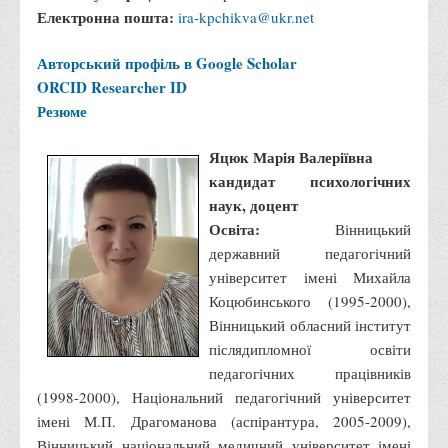
Медіа
Електронна пошта:
ira-kpchikva@ukr.net
Фотогалерея
Авторський профіль в Google Scholar
Відеогалерея
ORCID
Researcher ID
ВТЕІ у ЗМІ
Резюме
Яцюк Марія Валеріївна
кандидат психологічних
наук, доцент
Освіта:
Вінницький
державний педагогічний
університет імені Михайла
Коцюбинського (1995-2000),
Вінницький обласний інститут
післядипломної освіти
педагогічних працівників
(1998-2000), Національний педагогічний університет
імені М.П. Драгоманова (аспірантура, 2005-2009),
Вінницький національний медичний університет імені