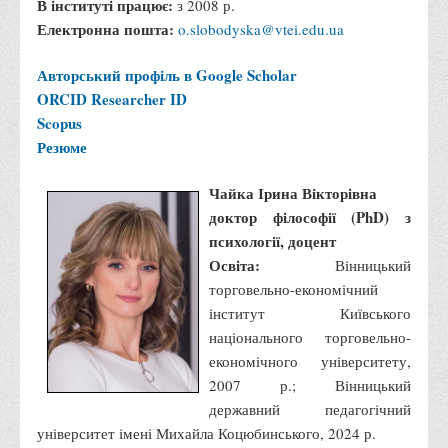
В інституті працює:
Перелік предметних тестів єдиного вступного фахового
з 2008 р.
Електронна пошта:
випробування для вступу для здобуття ступеня магістра на
o.slobodyska@vtei.edu.ua
основі НРК6, НРК7
Авторський профіль в Google Scholar
Положення про організацію та проведення вступних
ORCID
Researcher ID
випробувань
Scopus
Відеозаписи вступних випробувань
Резюме
Вступникам з ТОТ
Чайка Ірина Вікторівна
Як обрати спеціальність: 10 порад вступникам
доктор філософії (PhD) з
Ми в Telegram
психології, доцент
Освіта:
Вінницький
Життя інституту
торговельно-економічний
Рада студентського самоврядування
інститут Київського
національного торговельно-
Студентський туристичний клуб "Way to Freedom"
економічного університету,
Студентське наукове товариство «ВАТРА»
2007 р.; Вінницький
Асоціація випускників та друзів
державний педагогічний
університет імені Михайла Коцюбинського, 2024 р.
Анкета випускника 2020-2026 років