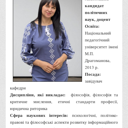
Публічна інформація
кандидат
політичних
Заходи запобігання протиправним діям
наук, доцент
Антикорупційні заходи
Освіта:
Протидія тероризму та насиллю
Національний
педагогічний
Як розпізнати глорифікацію збройної агресії РФ проти
університет імені
України та протистояти їй?
М.П.
Правила безпеки під час війни
Драгоманова,
Соціальна реклама
2013 р.
Посада:
Правила поведінки у разі виявлення вибухонебезпечних
завідувач
предметів
кафедри
Протидія торгівлі людьми
Дисципліни, які викладає:
філософія, філософія та
критичне мислення, етичні стандарти професії,
Дії населення в умовах надзвичайних ситуацій воєнного
юридична риторика
характеру
Сфера наукових інтересів:
психологічні, політико-
Правила безпечної поведінки учасників освітнього процесу в
правові та філософські аспекти розвитку інформаційного
умовах війни