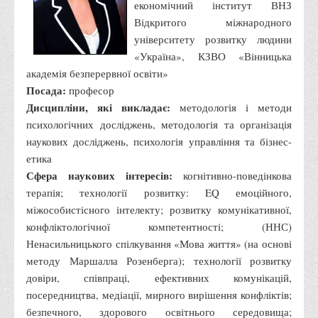
Навчально-методичний
економічний інститут ВНЗ
Відкритого міжнародного
З організації виховної та культурно-мистецької роботи
університету розвитку людини
студентів
«Україна», КЗВО «Вінницька
Технічних засобів навчання
академія безперервної освіти»
Редакційно-видавничий
Посада:
професор
Дисципліни, які викладає:
методологія і методи
Центри
психологічних досліджень, методологія та організація
Розвитку кар’єри
наукових досліджень, психологія управління та бізнес-
Ресурсний центр зі сталого розвитку
етика
Сфера наукових інтересів:
когнітивно-поведінкова
Моніторингу якості освітнього процесу та інноваційного
терапія; технології розвитку: EQ емоційного,
розвитку
міжособистісного інтелекту; розвитку комунікативної,
Грантових проєктів
конфліктологічної компетентності; (ННС)
Грантові проєкти ВТЕІ ДТЕУ
Ненасильницького спілкування «Мова життя» (на основі
методу Маршалла Розенберга); технології розвитку
Підтримки технологій та інновацій (TISC)
довіри, співпраці, ефективних комунікацій,
Психологічного сприяння
посередництва, медіації, мирного вирішення конфліктів;
Бібліотека
безпечного, здорового освітнього середовища;