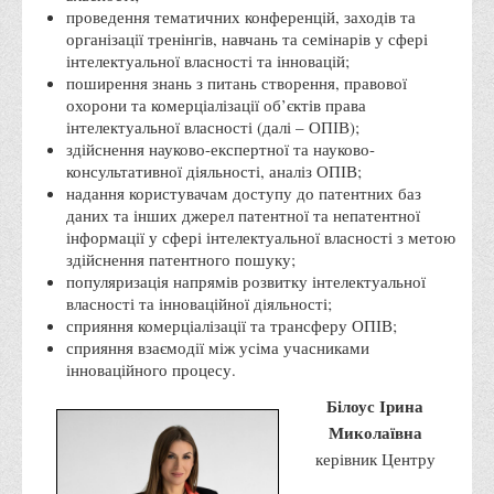
проведення тематичних конференцій, заходів та
Правила безпечної поведінки учасників освітнього процесу в
організації тренінгів, навчань та семінарів у сфері
умовах війни
інтелектуальної власності та інновацій;
Що можна і не можна знімати, показувати під час війни
поширення знань з питань створення, правової
охорони та комерціалізації об’єктів права
Контакти державних та громадських організацій, які
інтелектуальної власності (далі – ОПІВ);
допомагають тим, хто пережили сексуальне насильство,
здійснення науково-експертної та науково-
консультативної діяльності, аналіз ОПІВ;
пов'язане з конфліктом та їх родинам у Вінницькій області
надання користувачам доступу до патентних баз
10 точних фактів про наркотики. З’ясуй правду про
даних та інших джерел патентної та непатентної
наркотики. Врятуй чиєсь життя
інформації у сфері інтелектуальної власності з метою
здійснення патентного пошуку;
Контакти
популяризація напрямів розвитку інтелектуальної
власності та інноваційної діяльності;
3D тур
сприяння комерціалізації та трансферу ОПІВ;
Екскурсія до ВТЕІ
сприяння взаємодії між усіма учасниками
інноваційного процесу.
SEL
Білоус Ірина
Smart Electronic Learning
Миколаївна
Репозиторій
керівник Центру
Структура