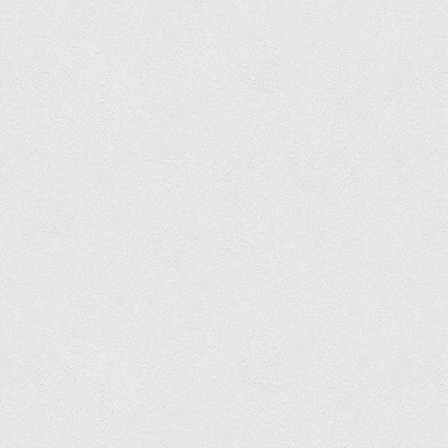
Положення "Про правила призначення академічних
стипендій"
Порядок розрахунків за договорами
Положення про порядок розрахунків за договорами про
навчання(підготовку) громадян України
Порядок надання освітніх платних послуг
Перелік платних освітніх та інших послуг
Путівник першокурсника
Етичний кодекс здобувача вищої освіти
IP дайджест для студентів: про захист прав інтелектуальної
власності
Система управління навчанням
Розклади, графіки
Розклад дзвінків
Розклад занять і сесій