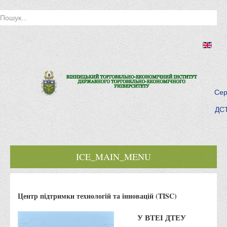
Сер
ДСТ
ICE_MAIN_MENU
Головна
Центр підтримки технологій та інновацій (TISC)
Історія інституту
Інститут сьогодні
У ВТЕІ ДТЕУ