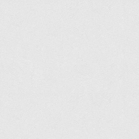
Психологічного сприяння
Бібліотека
Музей грошей
Студенту
Довідник студента
Реквізити для оплати
Права та обов'язки студентів
Інформація про гуртожитки
Положення
Положення про переведення здобувачів вищої освіти на
вакантні місця державного замовлення
Положення про старосту академічної групи
Положення про оцінювання результатів навчання
здобувачів вищої освіти