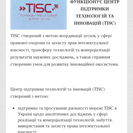
ФУНКЦІОНУЄ ЦЕНТР
Місія та цілі
ПІДТРИМКИ
Про порядок надання публічної інформації
ТЕХНОЛОГІЙ ТА
Публічна інформація
ІННОВАЦІЙ (TISC)
Заходи запобігання протиправним діям
TISC створений з метою координації зусиль у сфері
Антикорупційні заходи
правової охорони та захисту прав інтелектуальної
Протидія тероризму та насиллю
власності, трансферу технологій та комерціалізації
результатів наукових досліджень, а також сприяння
Як розпізнати глорифікацію збройної агресії РФ проти
створенню умов для розвитку інноваційної екосистеми.
України та протистояти їй?
Правила безпеки під час війни
Соціальна реклама
Центр підтримки технологій та інновацій (TISC)
Правила поведінки у разі виявлення вибухонебезпечних
створений з метою:
предметів
підтримка та просування діяльності мережі TISC в
Протидія торгівлі людьми
Україні щодо аналітичних досліджень у сфері
реалізації та комерціалізації технологій, набуття,
Дії населення в умовах надзвичайних ситуацій воєнного
використання та захисту права інтелектуальної
характеру
власності;