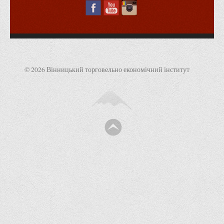
Корисні посилання
Навчально-методичний
З організації виховної та культурно-мистецької роботи
студентів
© 2026 Вінницький торговельно економічний інститут
Технічних засобів навчання
Редакційно-видавничий
Центри
Розвитку кар’єри
Ресурсний центр зі сталого розвитку
Моніторингу якості освітнього процесу та інноваційного
розвитку
Грантових проєктів
Грантові проєкти ВТЕІ ДТЕУ
Підтримки технологій та інновацій (TISC)