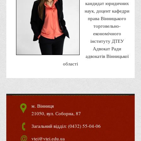
кандидат юридичних
Адміністрація
наук, доцент кафедри
права Вінницького
Факультети
торговельно-
Обліково-фінансовий
економічного
Торгівлі, маркетингу та сфери обслуговування
інституту ДТЕУ
Адвокат Ради
Економіки, менеджменту та права
адвокатів Вінницької
Кафедри
області
Маркетингу та реклами
Товарознавства, експертизи та торговельного
підприємництва
Туризму та готельно-ресторанної справи
м. Вінниця
Фізичного виховання та спорту
21050, вул. Соборна, 87
Менеджменту та публічного управління
Загальний відділ: (0432) 55-04-06
Інноваційної економіки та цифрових технологій
Психології
vtei@vtei.edu.ua