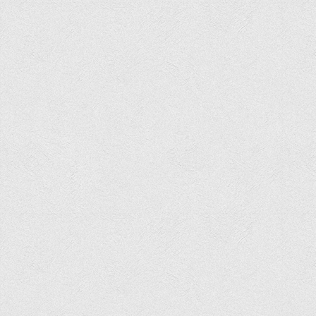
Графіки освітнього процесу
Реєстр вибіркових дисциплін
Бази практик
Студентське наукове товариство «ВАТРА»
ТОП-20 кращих студентів
ТОП-20 кращих студентів 2025
ТОП-20 кращих студентів 2024
ТОП-20 кращих студентів 2023
ТОП-20 кращих студентів 2022
ТОП-20 кращих студентів 2021
ТОП-20 кращих студентів 2020
ТОП-20 кращих студентів 2019
ТОП-20 кращих студентів 2018
ТОП-20 кращих студентів 2017