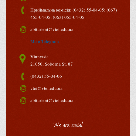
Права
Приймальна комісія: (0432) 55-04-05; (067)
Обліку та оподаткування
455-04-05; (063) 055-04-05
Фінансів
abiturient@vtei.edu.ua
Іноземної філології та перекладу
Ми в Telegram
Відділи
Реклами та зв'язків з громадськістю
Vinnytsia
21050, Soborna St, 87
Наукової роботи та міжнародної співпраці
Здобутки студентів
(0432) 55-04-06
Матеріали наукових конференцій та вебінарів
vtei@vtei.edu.ua
Міжнародна діяльність
abiturient@vtei.edu.ua
Закордонні партнери
Програми подвійного диплому
We are social
Програми стажування (міжнародна практика)
Міжнародні проєкти