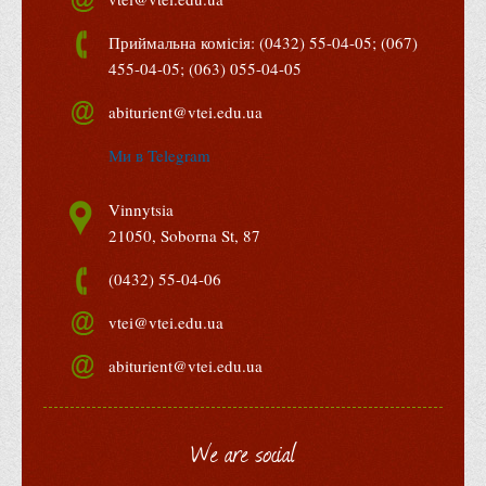
Вступнику
Приймальна комісія: (0432) 55-04-05; (067)
Чому варто обирати ВТЕІ?
455-04-05; (063) 055-04-05
Етапи вступної кампанії 2026
abiturient@vtei.edu.ua
Перелік спеціальностей, освітніх програм
Ми в Telegram
Перелік документів
Обсяги державного замовлення
Vinnytsia
Розклади проведення вступних випробувань та співбесід
21050, Soborna St, 87
Розмір плати за надання освітніх послуг на 2026-2027 н.р.
(0432) 55-04-06
Приймальна комісія
vtei@vtei.edu.ua
Положення про приймальну комісію
abiturient@vtei.edu.ua
Положення про апеляційну комісію
Рішення приймальної комісії
We are social
Порядок прийому
Правила прийому на навчання