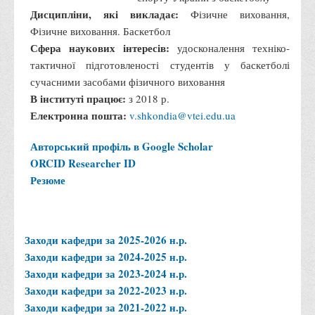
Положення "Про правила призначення академічних
Дисципліни, які викладає:
Фізичне виховання,
стипендій"
Фізичне виховання. Баскетбол
Порядок розрахунків за договорами
Сфера наукових інтересів:
удосконалення техніко-
тактичної підготовленості студентів у баскетболі
Положення про порядок розрахунків за договорами про
сучасними засобами фізичного виховання
навчання(підготовку) громадян України
В інституті працює:
з 2018 р.
Порядок надання освітніх платних послуг
Електронна пошта:
v.shkondia@vtei.edu.ua
Перелік платних освітніх та інших послуг
Авторський профіль в Google Scholar
Путівник першокурсника
ORCID
Researcher ID
Етичний кодекс здобувача вищої освіти
Резюме
IP дайджест для студентів: про захист прав інтелектуальної
власності
Система управління навчанням
Заходи кафедри за 2025-2026 н.р.
Заходи кафедри за 2024-2025 н.р.
Розклади, графіки
Заходи кафедри за 2023-2024 н.р.
Розклад дзвінків
Заходи кафедри за 2022-2023 н.р.
Розклад занять і сесій
Заходи кафедри за 2021-2022 н.р.