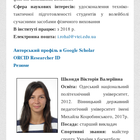
Психологічного сприяння
Сфера наукових інтересів:
удосконалення техніко-
Бібліотека
тактичної підготовленості студентів у волейболі
сучасними засобами фізичного виховання
Музей грошей
В інституті працює:
з 2018 р.
Студенту
Електронна пошта:
i.rohal@vtei.edu.ua
Довідник студента
Авторський профіль в Google Scholar
Реквізити для оплати
ORCID
Researcher ID
Резюме
Права та обов'язки студентів
Інформація про гуртожитки
Шкондя Вікторія Валеріївна
Положення
Освіта:
Одеський національний
політехнічний університет,
Положення про переведення здобувачів вищої освіти на
2012. Вінницький державний
вакантні місця державного замовлення
педагогічний університет імені
Положення про старосту академічної групи
Михайла Коцюбинського, 2017р.
Положення про оцінювання результатів навчання
Посада:
старший викладач
Спортивні звання:
здобувачів вищої освіти
майстер
спорту України з баскетболу