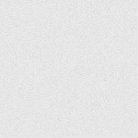
Офіційний сайт університету
Медіа
Фотогалерея
Відеогалерея
ВТЕІ у ЗМІ