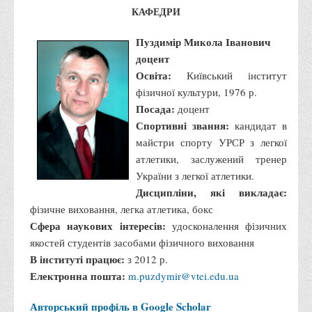
КАФЕДРИ
Адміністрація
Пуздимір Микола Іванович
Факультети
доцент
Обліково-фінансовий
Освіта:
Київський інститут
Торгівлі, маркетингу та сфери обслуговування
фізичної культури, 1976 р.
Посада:
доцент
Економіки, менеджменту та права
Спортивні звання:
кандидат в
Кафедри
майстри спорту УРСР з легкої
Маркетингу та реклами
атлетики, заслужений тренер
України з легкої атлетики.
Товарознавства, експертизи та торговельного
Дисципліни, які викладає:
підприємництва
фізичне виховання, легка атлетика, бокс
Туризму та готельно-ресторанної справи
Сфера наукових інтересів:
удосконалення фізичних
Фізичного виховання та спорту
якостей студентів засобами фізичного виховання
В інституті працює:
з 2012 р.
Менеджменту та публічного управління
Електронна пошта:
m.puzdymir@vtei.edu.ua
Інноваційної економіки та цифрових технологій
Авторський профіль в Google Scholar
Психології