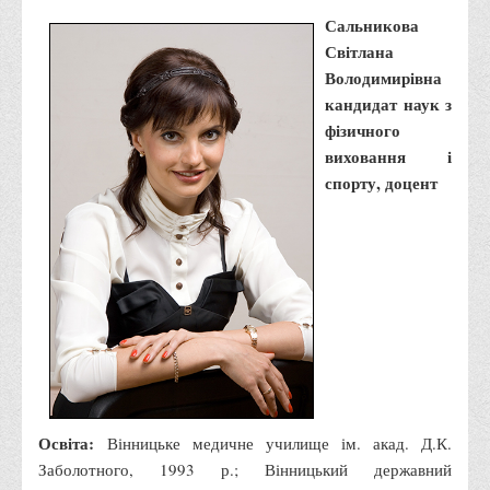
Місія та цілі
Сальникова
Про порядок надання публічної інформації
Світлана
Публічна інформація
Володимирівна
кандидат наук з
Заходи запобігання протиправним діям
фізичного
Антикорупційні заходи
виховання і
Протидія тероризму та насиллю
спорту, доцент
Як розпізнати глорифікацію збройної агресії РФ проти
України та протистояти їй?
Правила безпеки під час війни
Соціальна реклама
Правила поведінки у разі виявлення вибухонебезпечних
предметів
Протидія торгівлі людьми
Освіта:
Вінницьке медичне училище ім. акад. Д.К.
Дії населення в умовах надзвичайних ситуацій воєнного
Заболотного, 1993 р.; Вінницький державний
характеру