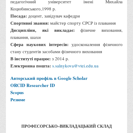
педагогічний університет імені Михайла
Правила безпечної поведінки учасників освітнього процесу в
Коцюбинського,1998 р.
умовах війни
Посада:
доцент, завідувач кафедри
Що можна і не можна знімати, показувати під час війни
Спортивні звання:
майстер спорту СРСР із плавання
Дисципліни, які викладає:
фізичне виховання,
Контакти державних та громадських організацій, які
плавання, шахи
допомагають тим, хто пережили сексуальне насильство,
Сфера наукових інтересів:
удосконалення фізичного
пов'язане з конфліктом та їх родинам у Вінницькій області
стану студентів засобами фізичного виховання
10 точних фактів про наркотики. З’ясуй правду про
В інституті працює:
з 2014 р.
наркотики. Врятуй чиєсь життя
Електронна пошта:
s.salnykova@vtei.edu.ua
Контакти
Авторський профіль в Google Scholar
3D тур
ORCID
Researcher ID
Екскурсія до ВТЕІ
Scopus
Резюме
SEL
Smart Electronic Learning
Репозиторій
ПРОФЕСОРСЬКО–ВИКЛАДАЦЬКИЙ СКЛАД
Структура