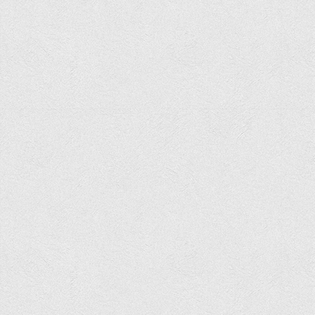
Асоціація випускників та друзів
Анкета випускника 2020-2026 років
Анкета випускника минулих років
Первинна профспілкова організація
Бізнес-школа
Юридична клініка
Наші досягнення
Літературна сторінка
ВТЕІ волонтерить
ДТЕУ
Історія та місія університету
Структура університету
Адміністрація університету
Університет в рейтингах ЗВО України