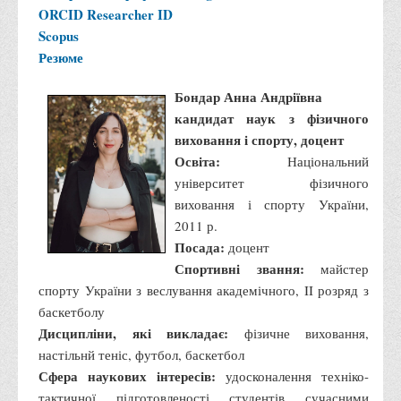
ORCID
Researcher ID
Права
Scopus
Обліку та оподаткування
Резюме
Фінансів
Бондар Анна Андріївна
Іноземної філології та перекладу
кандидат наук з фізичного
Відділи
виховання і спорту, доцент
Освіта:
Національний
Реклами та зв'язків з громадськістю
університет фізичного
Наукової роботи та міжнародної співпраці
виховання і спорту України,
Здобутки студентів
2011 р.
Посада:
доцент
Матеріали наукових конференцій та вебінарів
Спортивні звання:
майстер
Міжнародна діяльність
спорту України з веслування академічного, II розряд з
Закордонні партнери
баскетболу
Дисципліни, які викладає:
фізичне виховання,
Програми подвійного диплому
настільнй теніс, футбол, баскетбол
Програми стажування (міжнародна практика)
Сфера наукових інтересів:
удосконалення техніко-
Міжнародні проєкти
тактичної підготовленості студентів сучасними