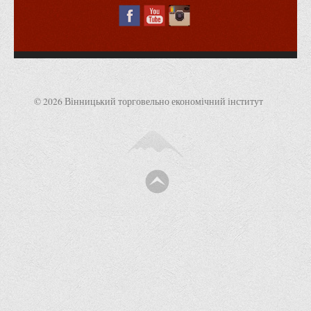
Програми вступних випробувань
Перелік предметних тестів єдиного вступного фахового
випробування для вступу для здобуття ступеня магістра на
основі НРК6, НРК7
Положення про організацію та проведення вступних
© 2026 Вінницький торговельно економічний інститут
випробувань
Відеозаписи вступних випробувань
Вступникам з ТОТ
Як обрати спеціальність: 10 порад вступникам
Ми в Telegram
Життя інституту
Рада студентського самоврядування
Студентський туристичний клуб "Way to Freedom"
Студентське наукове товариство «ВАТРА»