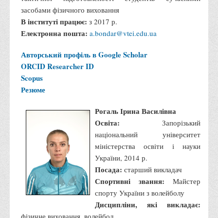
засобами фізичного виховання
Корисні посилання
В інституті працює:
з 2017 р.
Навчально-методичний
Електронна пошта:
a.bondar@vtei.edu.ua
З організації виховної та культурно-мистецької роботи
Авторський профіль в Google Scholar
студентів
ORCID
Researcher ID
Технічних засобів навчання
Scopus
Редакційно-видавничий
Резюме
Центри
Рогаль Ірина Василівна
Розвитку кар’єри
Освіта:
Запорізький
Ресурсний центр зі сталого розвитку
національний університет
міністерства освіти і науки
Моніторингу якості освітнього процесу та інноваційного
України, 2014 р.
розвитку
Посада:
старший викладач
Грантових проєктів
Спортивні звання:
Майстер
Грантові проєкти ВТЕІ ДТЕУ
спорту України з волейболу
Дисципліни, які викладає:
Підтримки технологій та інновацій (TISC)
фізичне виховання, волейбол