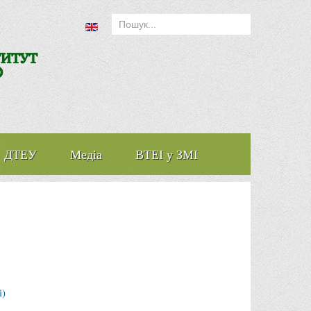
ДТЕУ
Медіа
ВТЕІ у ЗМІ
і)