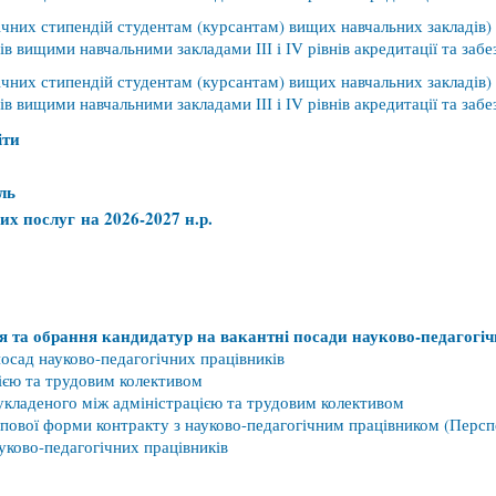
чних стипендій студентам (курсантам) вищих навчальних закладів)
 вищими навчальними закладами ІІІ і ІV рівнів акредитації та забез
чних стипендій студентам (курсантам) вищих навчальних закладів)
 вищими навчальними закладами ІІІ і ІV рівнів акредитації та забез
іти
ль
их послуг на 2026-2027 н.р.
я та обрання кандидатур на вакантні посади науково-педагогіч
осад науково-педагогічних працівників
ією та трудовим колективом
укладеного між адміністрацією та трудовим колективом
пової форми контракту з науково-педагогічним працівником (Персп
ково-педагогічних працівників