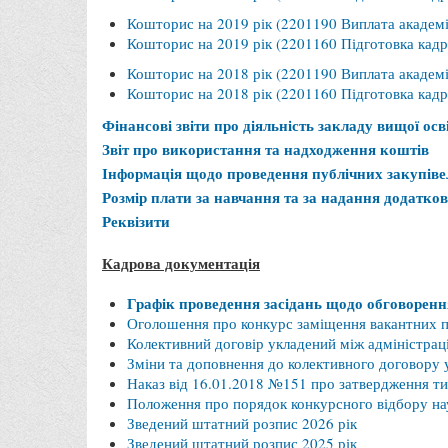
Кошторис на 2019 рік (2201190 Виплата академі
Кошторис на 2019 рік (2201160 Підготовка кадрів
Кошторис на 2018 рік (2201190 Виплата академі
Кошторис на 2018 рік (2201160 Підготовка кадрів
Фінансові звіти про діяльність закладу вищої осв
Звіт про використання та надходження коштів
Інформація щодо проведення публічних закупіве
Розмір плати за навчання та за надання додатков
Реквізити
Кадрова документація
Графік проведення засідань щодо обговоренн
Оголошення про конкурс заміщення вакантних п
Колективний договір укладений між адміністрац
Зміни та доповнення до колективного договору 
Наказ від 16.01.2018 №151 про затвердження ти
Положення про порядок конкурсного відбору нау
Зведений штатний розпис 2026 рік
Зведений штатний розпис 2025 рік