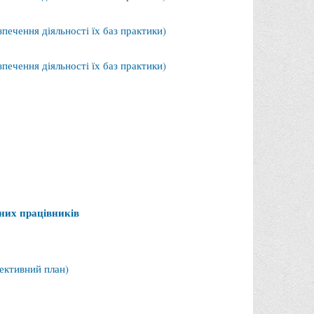
печення діяльності їх баз практики)
печення діяльності їх баз практики)
них працівників
ективний план)