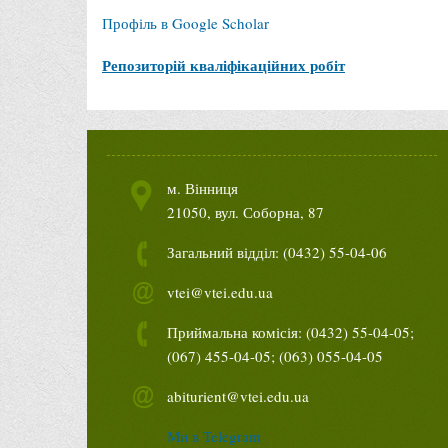
Профіль в Google Scholar
Репозиторій кваліфікаційних робіт
м. Вінниця
21050, вул. Соборна, 87
Загальний відділ: (0432) 55-04-06
vtei@vtei.edu.ua
Приймальна комісія: (0432) 55-04-05;
(067) 455-04-05; (063) 055-04-05
abiturient@vtei.edu.ua
Ми в Telegram