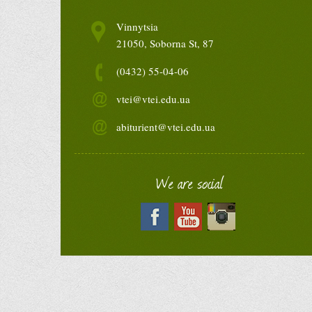
Vinnytsia
21050, Soborna St, 87
(0432) 55-04-06
vtei@vtei.edu.ua
abiturient@vtei.edu.ua
We are social