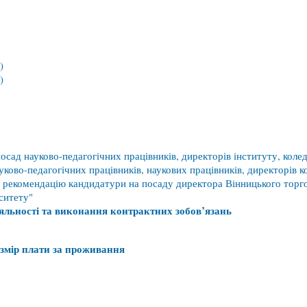
)
)
сад науково-педагогічних працівників, директорів інституту, кол
ково-педагогічних працівників, наукових працівників, директорів 
 рекомендацію кандидатури на посаду директора Вінницького торго
ситету"
іяльності та виконання контрактних зобов’язань
озмір плати за проживання