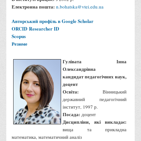
Графіки освітнього процесу
Електронна пошта:
n.bohatska@vtei.edu.ua
Реєстр вибіркових дисциплін
Авторський профіль в Google Scholar
Бази практик
ORCID
Researcher ID
Студентське наукове товариство «ВАТРА»
Scopus
Резюме
ТОП-20 кращих студентів
ТОП-20 кращих студентів 2025
Гулівата Інна
ТОП-20 кращих студентів 2024
Олександрівна
ТОП-20 кращих студентів 2023
кандидат педагогічних наук,
доцент
ТОП-20 кращих студентів 2022
Освіта:
Вінницький
ТОП-20 кращих студентів 2021
державний педагогічний
ТОП-20 кращих студентів 2020
інститут, 1997 р.
Посада:
доцент
ТОП-20 кращих студентів 2019
Дисципліни, які викладає:
ТОП-20 кращих студентів 2018
вища та прикладна
ТОП-20 кращих студентів 2017
математика, математичний аналіз