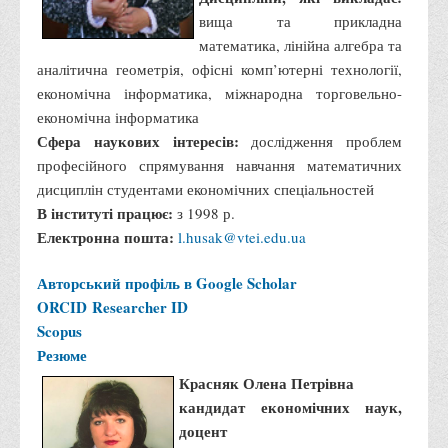
вища та прикладна
Програми вступних випробувань
математика, лінійна алгебра та
Перелік предметних тестів єдиного вступного фахового
аналітична геометрія, офісні комп’ютерні технології,
випробування для вступу для здобуття ступеня магістра на
економічна інформатика, міжнародна торговельно-
основі НРК6, НРК7
економічна інформатика
Положення про організацію та проведення вступних
Сфера наукових інтересів:
дослідження проблем
випробувань
професійного спрямування навчання математичних
дисциплін студентами економічних спеціальностей
Відеозаписи вступних випробувань
В інституті працює:
з 1998 р.
Вступникам з ТОТ
Електронна пошта:
l.husak@vtei.edu.ua
Як обрати спеціальність: 10 порад вступникам
Авторський профіль в Google Scholar
Ми в Telegram
ORCID
Researcher ID
Життя інституту
Scopus
Резюме
Рада студентського самоврядування
Красняк Олена Петрівна
Студентський туристичний клуб "Way to Freedom"
кандидат економічних наук,
Студентське наукове товариство «ВАТРА»
доцент