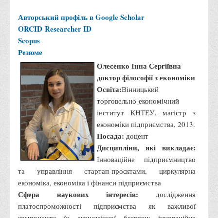
Авторський профіль в Google Scholar
ORCID
Researcher ID
Scopus
Резюме
Олесенко Інна Сергіївна
доктор філософії з економіки
Освіта:
Вінницький
торговельно-економічний
інститут КНТЕУ, магістр з
економіки підприємства, 2013.
Посада:
доцент
Дисципліни, які викладає:
Інноваційне підприємництво
та управління стартап-проєктами, циркулярна
економіка, економіка і фінанси підприємства
Сфера наукових інтересів:
дослідження
платоспроможності підприємства як важливої
компоненти їх економічної безпеки; інноваційне