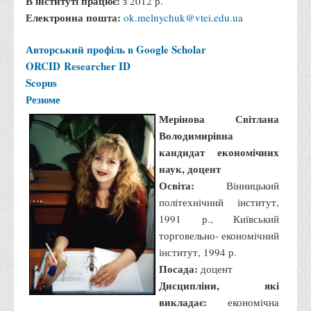
В інституті працює:
з 2012 р.
Електронна пошта:
ok.melnychuk@vtei.edu.ua
Авторський профіль в Google Scholar
ORCID
Researcher ID
Scopus
Резюме
Мерінова Світлана
Володимирівна
кандидат економічних
наук, доцент
Освіта:
Вінницький
політехнічний інститут,
1991 р., Київський
торговельно- економічний
інститут, 1994 р.
Посада:
доцент
Дисципліни, які
викладає:
економічна