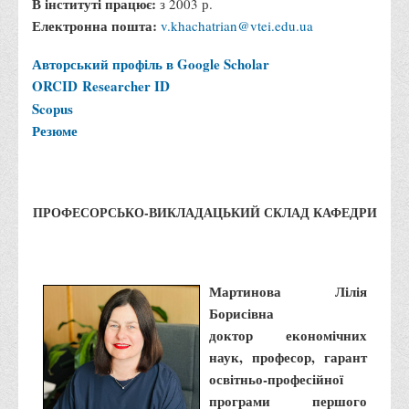
В інституті працює:
з 2003 р.
Електронна пошта:
v.khachatrian@vtei.edu.ua
Адміністрація
Факультети
Авторський профіль в Google Scholar
ORCID
Researcher ID
Обліково-фінансовий
Scopus
Торгівлі, маркетингу та сфери обслуговування
Резюме
Економіки, менеджменту та права
Кафедри
Маркетингу та реклами
ПРОФЕСОРСЬКО-ВИКЛАДАЦЬКИЙ СКЛАД КАФЕДРИ
Товарознавства, експертизи та торговельного
підприємництва
Туризму та готельно-ресторанної справи
Мартинова Лілія
Борисівна
Фізичного виховання та спорту
доктор економічних
Менеджменту та публічного управління
наук, професор, гарант
Інноваційної економіки та цифрових технологій
освітньо-професійної
програми першого
Психології