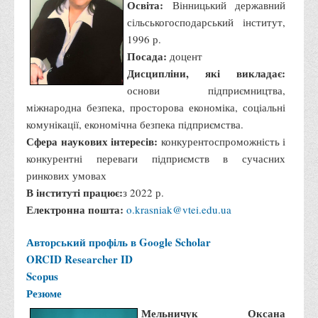
Освіта:
Вінницький державний
Асоціація випускників та друзів
сільськогосподарський інститут,
Анкета випускника 2020-2026 років
1996 р.
Анкета випускника минулих років
Посада:
доцент
Дисципліни, які викладає:
Первинна профспілкова організація
основи підприємництва,
Бізнес-школа
міжнародна безпека, просторова економіка, соціальні
Юридична клініка
комунікації, економічна безпека підприємства.
Сфера наукових інтересів:
конкурентоспроможність і
Наші досягнення
конкурентні переваги підприємств в сучасних
Літературна сторінка
ринкових умовах
ВТЕІ волонтерить
В інституті працює:
з 2022 р.
Електронна пошта:
o.krasniak@vtei.edu.ua
ДТЕУ
Авторський профіль в Google Scholar
Історія та місія університету
ORCID
Researcher ID
Структура університету
Scopus
Адміністрація університету
Резюме
Університет в рейтингах ЗВО України
Мельничук Оксана