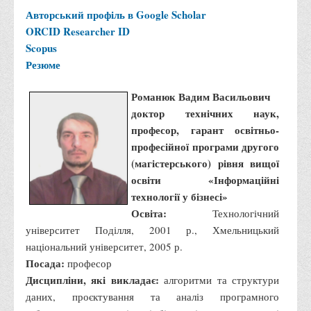
Авторський профіль в Google Scholar
Корисні посилання
ORCID
Researcher ID
Навчально-методичний
Scopus
З організації виховної та культурно-мистецької роботи
Резюме
студентів
Романюк Вадим Васильович
Технічних засобів навчання
доктор технічних наук,
Редакційно-видавничий
професор, гарант освітньо-
Центри
професійної програми другого
(магістерського) рівня вищої
Розвитку кар’єри
освіти «Інформаційні
Ресурсний центр зі сталого розвитку
технології у бізнесі»
Моніторингу якості освітнього процесу та інноваційного
Освіта:
Технологічний
розвитку
університет Поділля, 2001 р., Хмельницький
національний університет, 2005 р.
Грантових проєктів
Посада:
професор
Грантові проєкти ВТЕІ ДТЕУ
Дисципліни, які викладає:
алгоритми та структури
Підтримки технологій та інновацій (TISC)
даних, проєктування та аналіз програмного