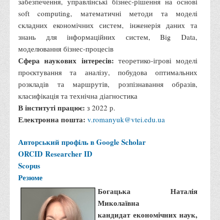
забезпечення, управлінські бізнес-рішення на основі
Психологічного сприяння
soft computing, математичні методи та моделі
Бібліотека
складних економічних систем, інженерія даних та
Музей грошей
знань для інформаційних систем, Big Data,
моделювання бізнес-процесів
Студенту
Сфера наукових інтересів:
теоретико-ігрові моделі
Довідник студента
проєктування та аналізу, побудова оптимальних
розкладів та маршрутів, розпізнавання образів,
Реквізити для оплати
класифікація та технічна діагностика
Права та обов'язки студентів
В інституті працює:
з 2022 р.
Електронна пошта:
Інформація про гуртожитки
v.romanyuk@vtei.edu.ua
Положення
Авторський профіль в Google Scholar
Положення про переведення здобувачів вищої освіти на
ORCID
Researcher ID
вакантні місця державного замовлення
Scopus
Резюме
Положення про старосту академічної групи
Богацька Наталія
Положення про оцінювання результатів навчання
Миколаївна
здобувачів вищої освіти
кандидат економічних наук,