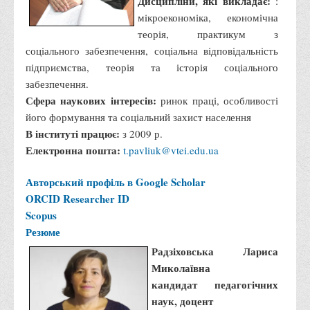
Дисципліни, які викладає:
:
мiкроекономіка, економічна
теорія, практикум з
соціального забезпечення, соціальна відповідальність
підприємства, теорія та історія соціального
забезпечення.
Сфера наукових інтересів:
ринок праці, особливості
його формування та соціальний захист населення
В інституті працює:
з 2009 р.
Електронна пошта:
t.pavliuk@vtei.edu.ua
Авторський профіль в Google Scholar
ORCID
Researcher ID
Scopus
Резюме
Радзіховська Лариса
Миколаївна
кандидат педагогічних
наук, доцент