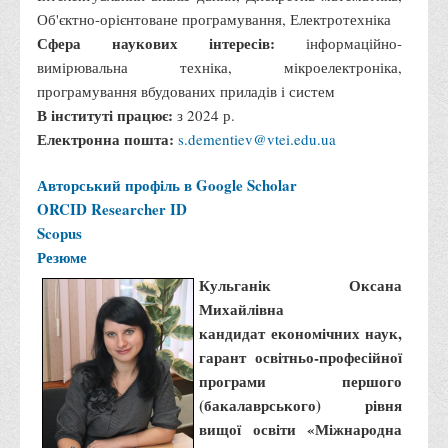
Об'єктно-орієнтоване програмування, Електротехніка
Сфера наукових інтересів:
інформаційно-
вимірювальна техніка, мікроелектроніка,
програмування вбудованих приладів і систем
В інституті працює:
з 2024 р.
Електронна пошта:
s.dementiev@vtei.edu.ua
Авторський профіль в Google Scholar
ORCID
Researcher ID
Scopus
Резюме
Кульганік Оксана
Михайлівна
кандидат економічних наук,
гарант освітньо-професійної
програми першого
(бакалаврського) рівня
вищої освіти «Міжнародна