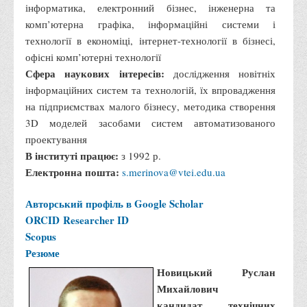
інформатика, електронний бізнес, інженерна та
комп’ютерна графіка, інформаційні системи і
технології в економіці, інтернет-технології в бізнесі,
офісні комп’ютерні технології
Сфера наукових інтересів:
дослідження новітніх
інформаційних систем та технологій, їх впровадження
на підприємствах малого бізнесу, методика створення
3D моделей засобами систем автоматизованого
проектування
В інституті працює:
з 1992 р.
Електронна пошта:
s.merinova@vtei.edu.ua
Авторський профіль в Google Scholar
ORCID
Researcher ID
Scopus
Резюме
Новицький Руслан
Михайлович
кандидат технічних