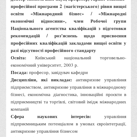
Правила безпечної поведінки учасників освітнього процесу в
професійної програми 2 (магістерського) рівня вищої
умовах війни
освіти «Міжнародний бізнес» / «Міжнародні
економічні відносини», член Робочої групи
Що можна і не можна знімати, показувати під час війни
Національного агентства кваліфікацій з підготовки
Контакти державних та громадських організацій, які
рекомендацій / розʼяснень щодо присвоєння
допомагають тим, хто пережили сексуальне насильство,
професійних кваліфікацій закладами вищої освіти у
пов'язане з конфліктом та їх родинам у Вінницькій області
разі відсутності професійного стандарту
Освіта:
10 точних фактів про наркотики. З’ясуй правду про
Київський національний торговельно-
економічний університет, 2003 р.
наркотики. Врятуй чиєсь життя
Посада:
професор, завідувач кафедри
Контакти
Дисципліни, які викладає:
антикризове управління
3D тур
підприємством, антикризове управління в міжнародному
бізнесі, економічна діагностика, інноваційні проєкти в
Екскурсія до ВТЕІ
підприємництві та торгівлі, світовий імідж міжнародних
SEL
компаній
Smart Electronic Learning
Сфера наукових інтересів:
управління
підприємницьким потенціалом в умовах євроінтеграції,
Репозиторій
антикризове управління бізнесом
Структура