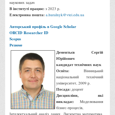
наукових задач
В інституті працює:
з 2023 р.
Електронна пошта:
a.huralnyk@vtei.edu.ua
Авторський профіль в Google Scholar
ORCID
Researcher ID
Scopus
Резюме
Дементьєв Сергій
Юрійович
кандидат технічних наук
Освіта:
Вінницький
національний технічний
університет, 2009 р.
Посада:
доцент
Дисципліни, які
викладає:
Моделювання
бізнес-процесів,
Інтелектуальний аналіз даних, Дискретна математика,