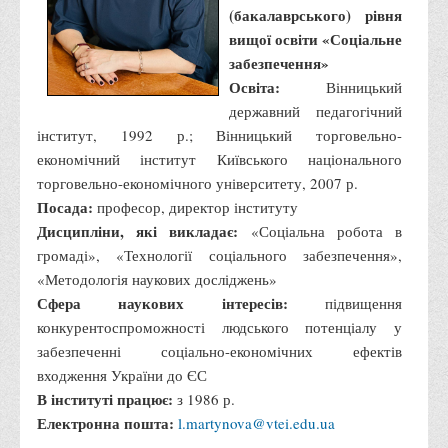
(бакалаврського) рівня
Права
вищої освіти «Соціальне
Обліку та оподаткування
забезпечення»
Освіта:
Фінансів
Вінницький
державний педагогічний
Іноземної філології та перекладу
інститут, 1992 р.; Вінницький торговельно-
Відділи
економічний інститут Київського національного
торговельно-економічного університету, 2007 р.
Реклами та зв'язків з громадськістю
Посада:
професор, директор інституту
Наукової роботи та міжнародної співпраці
Дисципліни, які викладає:
«Соціальна робота в
Здобутки студентів
громаді», «Технології соціального забезпечення»,
«Методологія наукових досліджень»
Матеріали наукових конференцій та вебінарів
Сфера наукових інтересів:
підвищення
Міжнародна діяльність
конкурентоспроможності людського потенціалу у
Закордонні партнери
забезпеченні соціально-економічних ефектів
входження України до ЄС
Програми подвійного диплому
В інституті працює:
з 1986 р.
Програми стажування (міжнародна практика)
Електронна пошта:
l.martynova@vtei.edu.ua
Міжнародні проєкти