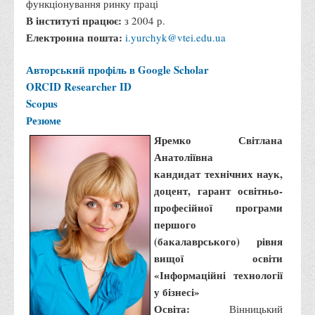
функціонування ринку праці
В інституті працює:
з 2004 р.
Електронна пошта:
i.yurchyk@vtei.edu.ua
Авторський профіль в Google Scholar
ORCID
Researcher ID
Scopus
Резюме
Яремко Світлана
Анатоліївна
кандидат технічних наук,
доцент, гарант освітньо-
професійної програми
першого
(бакалаврського) рівня
вищої освіти
«Інформаційні технології
у бізнесі»
Освіта:
Вінницький