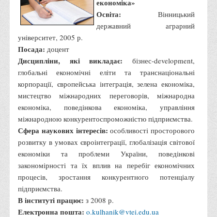
економіка»
Освіта:
Вінницький
державний аграрний
університет, 2005 р.
Посада:
доцент
Дисципліни, які викладає:
бізнес-development,
глобальні економічні еліти та транснаціональні
корпорації, європейська інтеграція, зелена економіка,
мистецтво міжнародних переговорів, міжнародна
економіка, поведінкова економіка, управління
міжнародною конкурентоспроможністю підприємства.
Сфера наукових інтересів:
особливості просторового
розвитку в умовах євроінтеграції, глобалізація світової
економіки та проблеми України, поведінкові
закономірності та їх вплив на перебіг економічних
процесів, зростання конкурентного потенціалу
підприємства.
В інституті працює:
з 2008 р.
Електронна пошта:
o.kulhanik@vtei.edu.ua