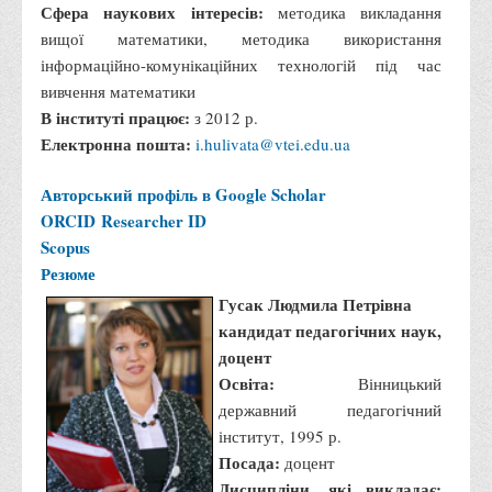
Сфера наукових інтересів:
методика викладання
Вступнику
вищої математики, методика використання
Чому варто обирати ВТЕІ?
інформаційно-комунікаційних технологій під час
вивчення математики
Етапи вступної кампанії 2026
В інституті працює:
з 2012 р.
Перелік спеціальностей, освітніх програм
Електронна пошта:
i.hulivata@vtei.edu.ua
Перелік документів
Авторський профіль в Google Scholar
Обсяги державного замовлення
ORCID
Researcher ID
Розклади проведення вступних випробувань та співбесід
Scopus
Резюме
Розмір плати за надання освітніх послуг на 2026-2027 н.р.
Гусак Людмила Петрівна
Приймальна комісія
кандидат педагогічних наук,
Положення про приймальну комісію
доцент
Положення про апеляційну комісію
Освіта:
Вінницький
державний педагогічний
Рішення приймальної комісії
інститут, 1995 р.
Порядок прийому
Посада:
доцент
Правила прийому на навчання
Дисципліни, які викладає: