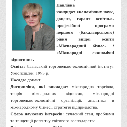
Павлівна
Офіційний сайт університету
кандидат економічних наук,
Медіа
доцент, гарант освітньо-
професійної програми
Фотогалерея
першого (бакалаврського)
Відеогалерея
рівня вищої освіти
ВТЕІ у ЗМІ
«Міжнародний бізнес» /
«Міжнародні економічні
відносини».
Освіта:
Львівський торговельно-економічний інститут
Укоопспілки, 1993 р.
Посада:
доцент
Дисципліни, які викладає:
міжнародна торгівля,
теорія міжнародних відносин, міжнародні
торговельно-економічні організації, аналітика в
міжнародному бізнесі, стратегія підприємства.
Сфера наукових інтересів:
сучасний стан, проблеми
та тенденції розвитку світового господарства