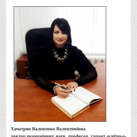
Місія та цілі
Про порядок надання публічної інформації
Публічна інформація
Заходи запобігання протиправним діям
Антикорупційні заходи
Протидія тероризму та насиллю
Як розпізнати глорифікацію збройної агресії РФ проти
України та протистояти їй?
Правила безпеки під час війни
Соціальна реклама
Правила поведінки у разі виявлення вибухонебезпечних
предметів
Протидія торгівлі людьми
Дії населення в умовах надзвичайних ситуацій воєнного
Хачатрян Валентина Валентинівна
характеру
доктор економічних наук, професор, гарант освітньо-