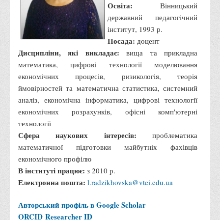
Освіта:
Вінницький
державний педагогічний
інститут, 1993 р.
Посада:
доцент
Дисципліни, які викладає:
вища та прикладна
математика, цифрові технології моделювання
економічних процесів, ризикологія, теорія
ймовірностей та математична статистика, системний
аналіз, економічна інформатика, цифрові технології
економічних розрахунків, офісні комп'ютерні
технології
Сфера наукових інтересів:
проблематика
математичної підготовки майбутніх фахівців
економічного профілю
В інституті працює:
з 2010 р.
Електронна пошта:
l.radzikhovska@vtei.edu.ua
Авторський профіль в Google Scholar
ORCID
Researcher ID