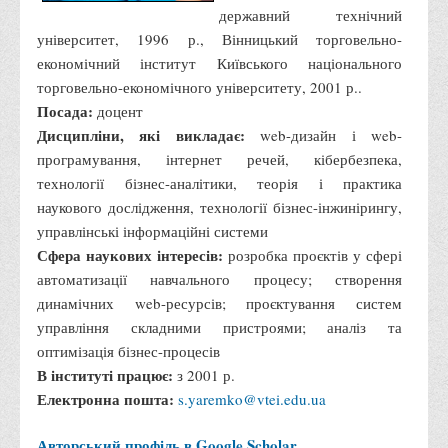
державний технічний
університет, 1996 р., Вінницький торговельно-
економічний інститут Київського національного
торговельно-економічного університету, 2001 р..
Посада:
доцент
Дисципліни, які викладає:
web-дизайн і web-
програмування, інтернет речей, кібербезпека,
технології бізнес-аналітики, теорія і практика
наукового дослідження, технології бізнес-інжинірингу,
управлінські інформаційні системи
Сфера наукових інтересів:
розробка проєктів у сфері
автоматизації навчального процесу; створення
динамічних web-ресурсів; проєктування систем
управління складними пристроями; аналіз та
оптимізація бізнес-процесів
В інституті працює:
з 2001 р.
Електронна пошта:
s.yaremko@vtei.edu.ua
Авторський профіль в Google Scholar