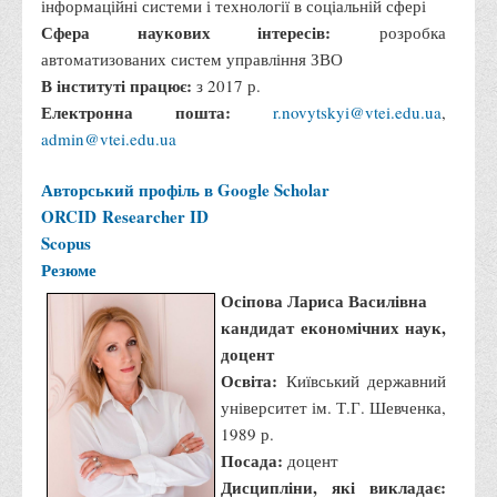
інформаційні системи і технології в соціальній сфері
Сфера наукових інтересів:
розробка
автоматизованих систем управління ЗВО
В інституті працює:
з 2017 р.
Електронна пошта:
r.novytskyi@vtei.edu.ua
,
admin@vtei.edu.ua
Авторський профіль в Google Scholar
ORCID
Researcher ID
Scopus
Резюме
Осіпова Лариса Василівна
кандидат економічних наук,
доцент
Освіта:
Київський державний
університет ім. Т.Г. Шевченка,
1989 р.
Посада:
доцент
Дисципліни, які викладає: