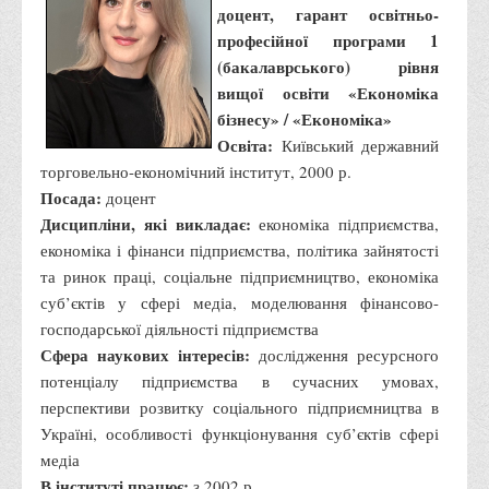
Положення "Про правила призначення академічних
доцент, гарант освітньо-
стипендій"
професійної програми 1
(бакалаврського) рівня
Порядок розрахунків за договорами
вищої освіти «Економіка
Положення про порядок розрахунків за договорами про
бізнесу» / «Економіка»
навчання(підготовку) громадян України
Освіта:
Київський державний
Порядок надання освітніх платних послуг
торговельно-економічний інститут, 2000 р.
Посада:
доцент
Перелік платних освітніх та інших послуг
Дисципліни, які викладає:
економіка підприємства,
Путівник першокурсника
економіка і фінанси підприємства, політика зайнятості
Етичний кодекс здобувача вищої освіти
та ринок праці, соціальне підприємництво, економіка
суб’єктів у сфері медіа, моделювання фінансово-
IP дайджест для студентів: про захист прав інтелектуальної
господарської діяльності підприємства
власності
Сфера наукових інтересів:
дослідження ресурсного
Система управління навчанням
потенціалу підприємства в сучасних умовах,
Розклади, графіки
перспективи розвитку соціального підприємництва в
Україні, особливості функціонування суб’єктів сфері
Розклад дзвінків
медіа
Розклад занять і сесій
В інституті працює:
з 2002 р.