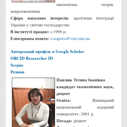
економічна теорія,
макроекономіка
Сфера наукових інтересів:
проблеми інтеграції
України у світове господарство
В інституті працює:
з 1998 р.
Електронна пошта:
l.osipova@vtei.edu.ua
Авторський профіль в Google Scholar
ORCID
Researcher ID
Scopus
Резюме
Павлюк Тетяна Іванівна
кандидат економічних наук,
доцент
Освіта:
Вінницький
національний аграрний
університет, 2001 р.
Посада:
доцент