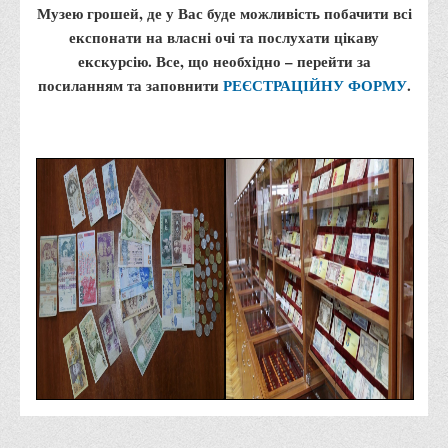
Психологічного сприяння
Музею грошей, де у Вас буде можливість побачити всі
експонати на власні очі та послухати цікаву
Бібліотека
екскурсію. Все, що необхідно – перейти за
Музей грошей
посиланням та заповнити
РЕЄСТРАЦІЙНУ ФОРМУ
.
Студенту
Довідник студента
Реквізити для оплати
Права та обов'язки студентів
Інформація про гуртожитки
Положення
Положення про переведення здобувачів вищої освіти на
вакантні місця державного замовлення
Положення про старосту академічної групи
Положення про оцінювання результатів навчання
здобувачів вищої освіти