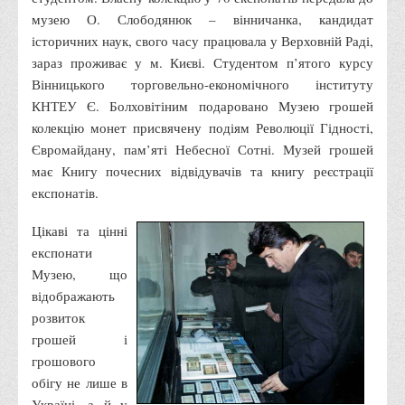
Правила безпечної поведінки учасників освітнього процесу в
музею О. Слободянюк – вінничанка, кандидат
умовах війни
історичних наук, свого часу працювала у Верховній Раді,
зараз проживає у м. Києві. Студентом п’ятого курсу
Що можна і не можна знімати, показувати під час війни
Вінницького торговельно-економічного інституту
Контакти державних та громадських організацій, які
КНТЕУ Є. Болховітіним подаровано Музею грошей
допомагають тим, хто пережили сексуальне насильство,
колекцію монет присвячену подіям Революції Гідності,
пов'язане з конфліктом та їх родинам у Вінницькій області
Євромайдану, пам’яті Небесної Сотні. Музей грошей
10 точних фактів про наркотики. З’ясуй правду про
має Книгу почесних відвідувачів та книгу реєстрації
експонатів.
наркотики. Врятуй чиєсь життя
Контакти
Цікаві та цінні
3D тур
експонати
Музею, що
Екскурсія до ВТЕІ
відображають
SEL
розвиток
Smart Electronic Learning
грошей і
грошового
Репозиторій
обігу не лише в
Структура
Україні, а й у