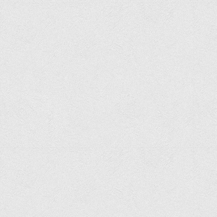
Офіційний сайт університету
Медіа
Фотогалерея
Відеогалерея
ВТЕІ у ЗМІ