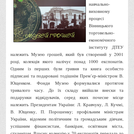
Місія та цілі
навчально-
виховному
Про порядок надання публічної інформації
процесі
Публічна інформація
Вінницького
Заходи запобігання протиправним діям
торговельно-
економічного
Антикорупційні заходи
інституту ДТЕУ
Протидія тероризму та насиллю
належить Музею грошей, який був створений у 2001
Як розпізнати глорифікацію збройної агресії РФ проти
році, колекція якого налічує понад 1000 експонатів.
України та протистояти їй?
Одним із перших були гривня та книга особисто
підписані та подаровані тодішнім Прем’єр-міністром В.
Правила безпеки під час війни
Ющенком. Фонди Музею формувалися протягом
Соціальна реклама
тривалого часу. До їх складу ввійшли внески та
Правила поведінки у разі виявлення вибухонебезпечних
подарунки відвідувачів, серед яких почесне місце
предметів
належить Президентам України: Л. Кравчуку, Л. Кучмі,
В. Ющенку, П. Порошенку; профільним міністрам
Протидія торгівлі людьми
України, відомим політичним та громадським діячам,
Дії населення в умовах надзвичайних ситуацій воєнного
успішним фінансистам, банкірам, освітянам міста,
характеру
студентом. Власну колекцію у 70 експонатів передала до