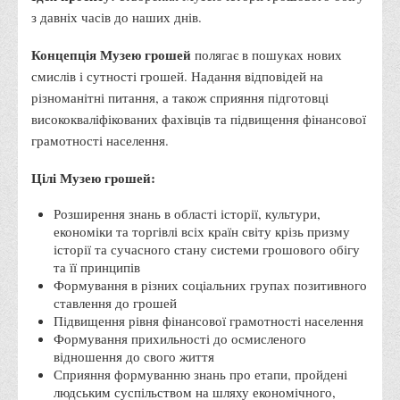
з давніх часів до наших днів.
Права
Обліку та оподаткування
Концепція Музею грошей
полягає в пошуках нових
смислів і сутності грошей. Надання відповідей на
Фінансів
різноманітні питання, а також сприяння підготовці
Іноземної філології та перекладу
висококваліфікованих фахівців та підвищення фінансової
Відділи
грамотності населення.
Реклами та зв'язків з громадськістю
Цілі Музею грошей:
Наукової роботи та міжнародної співпраці
Розширення знань в області історії, культури,
Здобутки студентів
економіки та торгівлі всіх країн світу крізь призму
історії та сучасного стану системи грошового обігу
Матеріали наукових конференцій та вебінарів
та її принципів
Міжнародна діяльність
Формування в різних соціальних групах позитивного
ставлення до грошей
Закордонні партнери
Підвищення рівня фінансової грамотності населення
Програми подвійного диплому
Формування прихильності до осмисленого
відношення до свого життя
Програми стажування (міжнародна практика)
Сприяння формуванню знань про етапи, пройдені
людським суспільством на шляху економічного,
Міжнародні проєкти