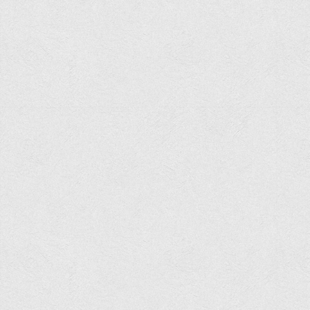
Асоціація випускників та друзів
Анкета випускника 2020-2026 років
Анкета випускника минулих років
Первинна профспілкова організація
Бізнес-школа
Юридична клініка
Наші досягнення
Літературна сторінка
ВТЕІ волонтерить
ДТЕУ
Історія та місія університету
Структура університету
Адміністрація університету
Університет в рейтингах ЗВО України