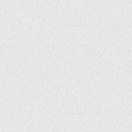
Вступнику
Чому варто обирати ВТЕІ?
Етапи вступної кампанії 2026
Перелік спеціальностей, освітніх програм
Перелік документів
Обсяги державного замовлення
Розклади проведення вступних випробувань та співбесід
Розмір плати за надання освітніх послуг на 2026-2027 н.р.
Приймальна комісія
Положення про приймальну комісію
Положення про апеляційну комісію
Рішення приймальної комісії
Порядок прийому
Правила прийому на навчання