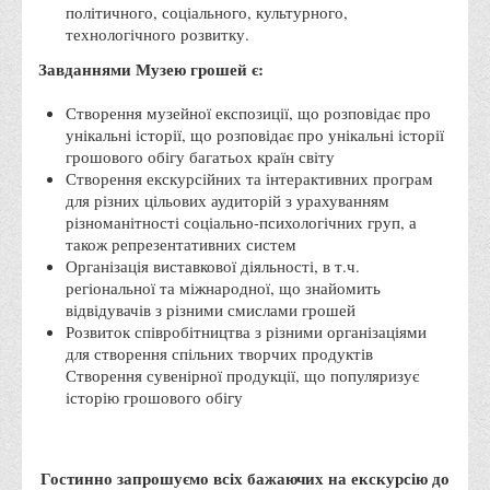
політичного, соціального, культурного,
Корисні посилання
технологічного розвитку.
Навчально-методичний
Завданнями Музею грошей є:
З організації виховної та культурно-мистецької роботи
Створення музейної експозиції, що розповідає про
студентів
унікальні історії, що розповідає про унікальні історії
грошового обігу багатьох країн світу
Технічних засобів навчання
Створення екскурсійних та інтерактивних програм
Редакційно-видавничий
для різних цільових аудиторій з урахуванням
різноманітності соціально-психологічних груп, а
Центри
також репрезентативних систем
Розвитку кар’єри
Організація виставкової діяльності, в т.ч.
регіональної та міжнародної, що знайомить
Ресурсний центр зі сталого розвитку
відвідувачів з різними смислами грошей
Розвиток співробітництва з різними організаціями
Моніторингу якості освітнього процесу та інноваційного
для створення спільних творчих продуктів
розвитку
Створення сувенірної продукції, що популяризує
Грантових проєктів
історію грошового обігу
Грантові проєкти ВТЕІ ДТЕУ
Підтримки технологій та інновацій (TISC)
Гостинно запрошуємо всіх бажаючих на екскурсію до