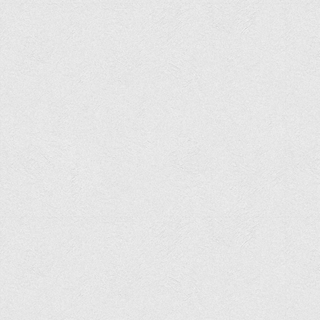
Програми вступних випробувань
Перелік предметних тестів єдиного вступного фахового
випробування для вступу для здобуття ступеня магістра на
основі НРК6, НРК7
Положення про організацію та проведення вступних
випробувань
Відеозаписи вступних випробувань
Вступникам з ТОТ
Як обрати спеціальність: 10 порад вступникам
Ми в Telegram
Життя інституту
Рада студентського самоврядування
Студентський туристичний клуб "Way to Freedom"
Студентське наукове товариство «ВАТРА»