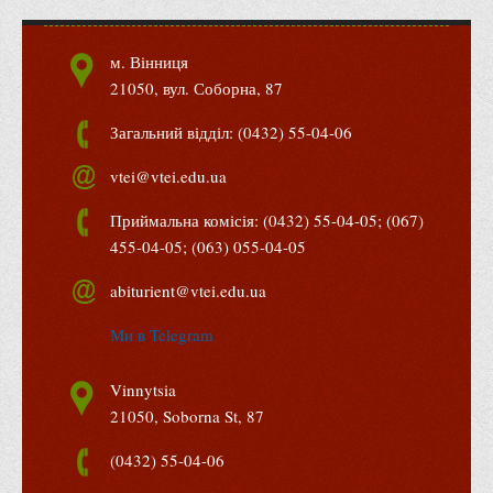
Положення "Про правила призначення академічних
стипендій"
м. Вінниця
Порядок розрахунків за договорами
21050, вул. Соборна, 87
Положення про порядок розрахунків за договорами про
навчання(підготовку) громадян України
Загальний відділ: (0432) 55-04-06
Порядок надання освітніх платних послуг
vtei@vtei.edu.ua
Перелік платних освітніх та інших послуг
Приймальна комісія: (0432) 55-04-05; (067)
Путівник першокурсника
455-04-05; (063) 055-04-05
Етичний кодекс здобувача вищої освіти
abiturient@vtei.edu.ua
IP дайджест для студентів: про захист прав інтелектуальної
власності
Ми в Telegram
Система управління навчанням
Vinnytsia
Розклади, графіки
21050, Soborna St, 87
Розклад дзвінків
(0432) 55-04-06
Розклад занять і сесій