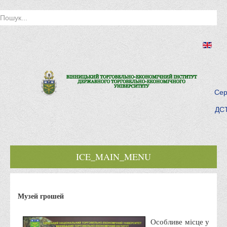
Сер
ДСТ
ICE_MAIN_MENU
Головна
Музей грошей
Історія інституту
Інститут сьогодні
Особливе місце у