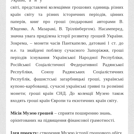
світі, представлені колекціями грошових одиниць різних
Адміністрація
країн світу та різних історичних періодів, цінних
Факультети
паперів, книг про гроші (подаровані авторами В.
Обліково-фінансовий
Ющенко, А. Мазаракі, В. Тріллінбергом). Насамперед,
значна увага приділена історії розвитку грошей України.
Торгівлі, маркетингу та сфери обслуговування
Зокрема, – монети часів Панткапелю, датовані 1 ст. до
Економіки, менеджменту та права
н.е. та знайдені поблизу сучасного Запоріжжя, гроші
Кафедри
періодів існування Української Народної Республіки,
Російської Соціалістичної Федеративної Радянської
Маркетингу та реклами
Республіки, Союзу Радянських Соціалістичних
Товарознавства, експертизи та торговельного
Республік, фашистські загарбницькі гроші, українські
підприємництва
купоно-карбованці, сучасні українські гривні та розмінні
монети; гроші країн СНД. До колекції Музею також
Туризму та готельно-ресторанної справи
входять гроші країн Європи та екзотичних країн світу.
Фізичного виховання та спорту
Менеджменту та публічного управління
Місія Музею грошей
– сприяти поширенню знань,
орієнтованих на підвищення фінансової грамотності.
Інноваційної економіки та цифрових технологій
Психології
Ідея проекту:
створення Музею історії грошового обігу