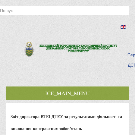
Сер
ДСТ
ICE_MAIN_MENU
Головна
Звіт директора ВТЕІ ДТЕУ за результатами діяльності та
Історія інституту
Інститут сьогодні
виконання контрактних зобов’язань