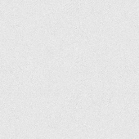
Психологічного сприяння
Бібліотека
Музей грошей
Студенту
Довідник студента
Реквізити для оплати
Права та обов'язки студентів
Інформація про гуртожитки
Положення
Положення про переведення здобувачів вищої освіти на
вакантні місця державного замовлення
Положення про старосту академічної групи
Положення про оцінювання результатів навчання
здобувачів вищої освіти