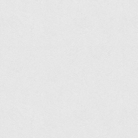
Корисні посилання
Навчально-методичний
З організації виховної та культурно-мистецької роботи
студентів
Технічних засобів навчання
Редакційно-видавничий
Центри
Розвитку кар’єри
Ресурсний центр зі сталого розвитку
Моніторингу якості освітнього процесу та інноваційного
розвитку
Грантових проєктів
Грантові проєкти ВТЕІ ДТЕУ
Підтримки технологій та інновацій (TISC)