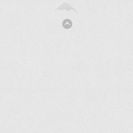
Права
Обліку та оподаткування
Фінансів
Іноземної філології та перекладу
Відділи
Реклами та зв'язків з громадськістю
Наукової роботи та міжнародної співпраці
Здобутки студентів
Матеріали наукових конференцій та вебінарів
Міжнародна діяльність
Закордонні партнери
Програми подвійного диплому
Програми стажування (міжнародна практика)
Міжнародні проєкти