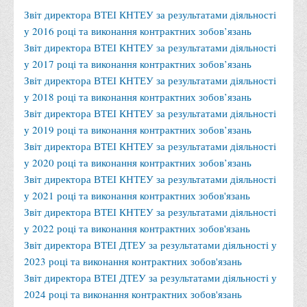
Місія та цілі
Звіт директора ВТЕІ КНТЕУ за результатами діяльності
Про порядок надання публічної інформації
у 2016 році та виконання контрактних зобов’язань
Звіт директора ВТЕІ КНТЕУ за результатами діяльності
Публічна інформація
у 2017 році та виконання контрактних зобов’язань
Заходи запобігання протиправним діям
Звіт директора ВТЕІ КНТЕУ за результатами діяльності
Антикорупційні заходи
у 2018 році та виконання контрактних зобов’язань
Звіт директора ВТЕІ КНТЕУ за результатами діяльності
Протидія тероризму та насиллю
у 2019 році та виконання контрактних зобов’язань
Як розпізнати глорифікацію збройної агресії РФ проти
Звіт директора ВТЕІ КНТЕУ за результатами діяльності
України та протистояти їй?
у 2020 році та виконання контрактних зобов’язань
Правила безпеки під час війни
Звіт директора ВТЕІ КНТЕУ за результатами діяльності
у 2021 році та виконання контрактних зобов'язань
Соціальна реклама
Звіт директора ВТЕІ КНТЕУ за результатами діяльності
Правила поведінки у разі виявлення вибухонебезпечних
у 2022 році та виконання контрактних зобов'язань
предметів
Звіт директора ВТЕІ ДТЕУ за результатами діяльності у
Протидія торгівлі людьми
2023 році та виконання контрактних зобов'язань
Звіт директора ВТЕІ ДТЕУ за результатами діяльності у
Дії населення в умовах надзвичайних ситуацій воєнного
2024 році та виконання контрактних зобов'язань
характеру