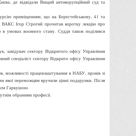
иєва, де відвідали Вищий антикорупційний суд та
курсію приміщенням, що на Берестейському, 41 та
р ВАКС Ігор Строгий прочитав коротку лекцію про
о в умовах воєнного стану. Суддя також поділився
, завідувач сектору Відкритого офісу Управління
овний спеціаліст сектору Відкрито офісу Управління
ів, можливості працевлаштування в НАБУ, провів зі
ми якої переможцям вручили цінні подарунки. Після
рієм Гаркушою.
бутнім обранням професії.