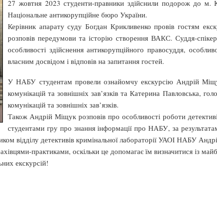
27 жовтня 2023 студенти-правники здійснили подорож до м. К
Національне антикорупційне бюро України.
Керівник апарату суду Богдан Крикливенко провів гостям екс
розповів передумови та історію створення ВАКС. Суддя-спіке
особливості здійснення антикорупційного правосуддя, особлив
власним досвідом і відповів на запитання гостей.
У НАБУ студентам провели ознайомчу екскурсію Андрій Міщук
комунікацій та зовнішніх зав’язків та Катерина Павловська, гол
комунікацій та зовнішніх зав’язків.
Також Андрій Міщук розповів про особливості роботи детектив
студентами гру про знання інформації про НАБУ, за результата
ником відділу детективів кримінальної лабораторії УАОІ НАБУ Анд
фахівцями-практиками, оскільки це допомагає їм визначитися із май
ьних екскурсій!