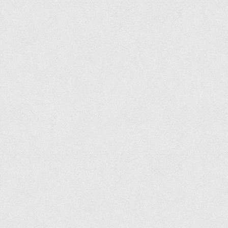
Програми вступних випробувань
Перелік предметних тестів єдиного вступного фахового
випробування для вступу для здобуття ступеня магістра на
основі НРК6, НРК7
Положення про організацію та проведення вступних
випробувань
Відеозаписи вступних випробувань
Вступникам з ТОТ
Як обрати спеціальність: 10 порад вступникам
Ми в Telegram
Життя інституту
Рада студентського самоврядування
Студентський туристичний клуб "Way to Freedom"
Студентське наукове товариство «ВАТРА»