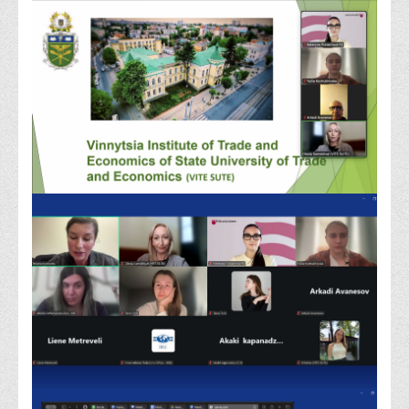
Права
Обліку та оподаткування
Фінансів
Іноземної філології та перекладу
Відділи
Реклами та зв'язків з громадськістю
Наукової роботи та міжнародної співпраці
Здобутки студентів
Матеріали наукових конференцій та вебінарів
Міжнародна діяльність
Закордонні партнери
Програми подвійного диплому
Програми стажування (міжнародна практика)
Міжнародні проєкти