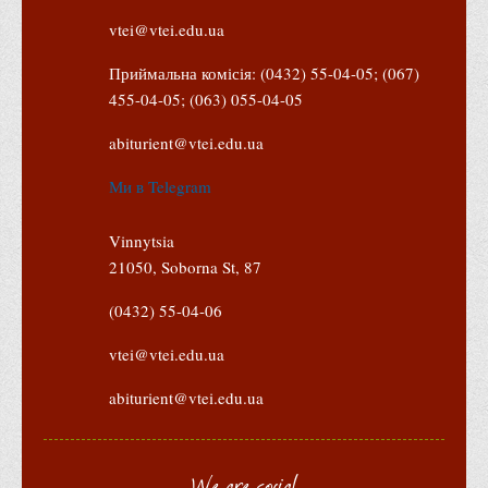
Психологічного сприяння
vtei@vtei.edu.ua
Бібліотека
Приймальна комісія: (0432) 55-04-05; (067)
Музей грошей
455-04-05; (063) 055-04-05
Студенту
abiturient@vtei.edu.ua
Довідник студента
Ми в Telegram
Реквізити для оплати
Права та обов'язки студентів
Vinnytsia
Інформація про гуртожитки
21050, Soborna St, 87
Положення
(0432) 55-04-06
Положення про переведення здобувачів вищої освіти на
vtei@vtei.edu.ua
вакантні місця державного замовлення
Положення про старосту академічної групи
abiturient@vtei.edu.ua
Положення про оцінювання результатів навчання
здобувачів вищої освіти
We are social