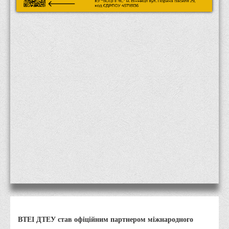
Місія та цілі
Про порядок надання публічної інформації
Публічна інформація
Заходи запобігання протиправним діям
Антикорупційні заходи
Протидія тероризму та насиллю
Як розпізнати глорифікацію збройної агресії РФ проти
України та протистояти їй?
Правила безпеки під час війни
Соціальна реклама
Правила поведінки у разі виявлення вибухонебезпечних
предметів
Протидія торгівлі людьми
Дії населення в умовах надзвичайних ситуацій воєнного
ВТЕІ ДТЕУ став офіційним партнером міжнародного
характеру