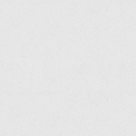
Офіційний сайт університету
Медіа
Фотогалерея
Відеогалерея
ВТЕІ у ЗМІ