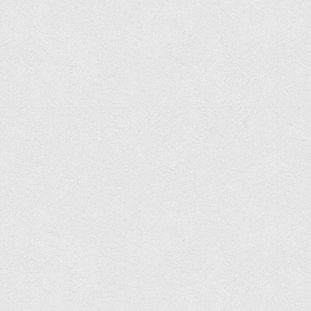
Асоціація випускників та друзів
Анкета випускника 2020-2026 років
Анкета випускника минулих років
Первинна профспілкова організація
Бізнес-школа
Юридична клініка
Наші досягнення
Літературна сторінка
ВТЕІ волонтерить
ДТЕУ
Історія та місія університету
Структура університету
Адміністрація університету
Університет в рейтингах ЗВО України