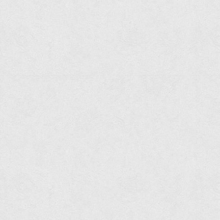
Вступнику
Чому варто обирати ВТЕІ?
Етапи вступної кампанії 2026
Перелік спеціальностей, освітніх програм
Перелік документів
Обсяги державного замовлення
Розклади проведення вступних випробувань та співбесід
Розмір плати за надання освітніх послуг на 2026-2027 н.р.
Приймальна комісія
Положення про приймальну комісію
Положення про апеляційну комісію
Рішення приймальної комісії
Порядок прийому
Правила прийому на навчання