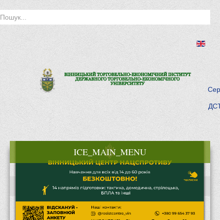
Сер
ДСТ
ICE_MAIN_MENU
Головна
Історія інституту
Інститут сьогодні