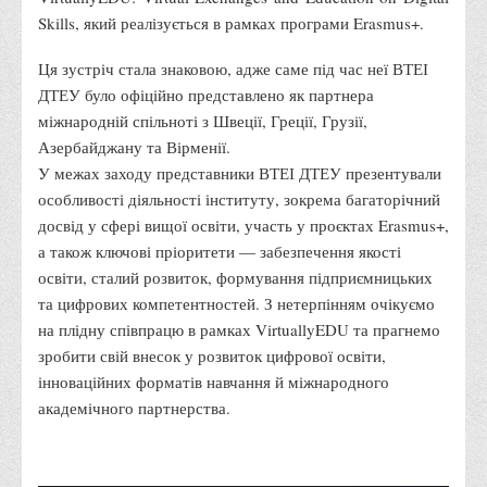
Skills, який реалізується в рамках програми Erasmus+.
Адміністрація
Факультети
Ця зустріч стала знаковою, адже саме під час неї ВТЕІ
ДТЕУ було офіційно представлено як партнера
Обліково-фінансовий
міжнародній спільноті з Швеції, Греції, Грузії,
Торгівлі, маркетингу та сфери обслуговування
Азербайджану та Вірменії.
Економіки, менеджменту та права
У межах заходу представники ВТЕІ ДТЕУ презентували
особливості діяльності інституту, зокрема багаторічний
Кафедри
досвід у сфері вищої освіти, участь у проєктах Erasmus+,
Маркетингу та реклами
а також ключові пріоритети — забезпечення якості
Товарознавства, експертизи та торговельного
освіти, сталий розвиток, формування підприємницьких
підприємництва
та цифрових компетентностей. З нетерпінням очікуємо
на плідну співпрацю в рамках VirtuallyEDU та прагнемо
Туризму та готельно-ресторанної справи
зробити свій внесок у розвиток цифрової освіти,
Фізичного виховання та спорту
інноваційних форматів навчання й міжнародного
Менеджменту та публічного управління
академічного партнерства.
Інноваційної економіки та цифрових технологій
Психології