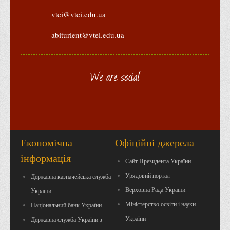
vtei@vtei.edu.ua
abiturient@vtei.edu.ua
We are social
Економічна
Офіційні джерела
інформація
Сайт Президента України
Урядовий портал
Державна казначейська служба
Верховна Рада України
України
Міністерство освіти і науки
Національний банк України
України
Державна служба України з