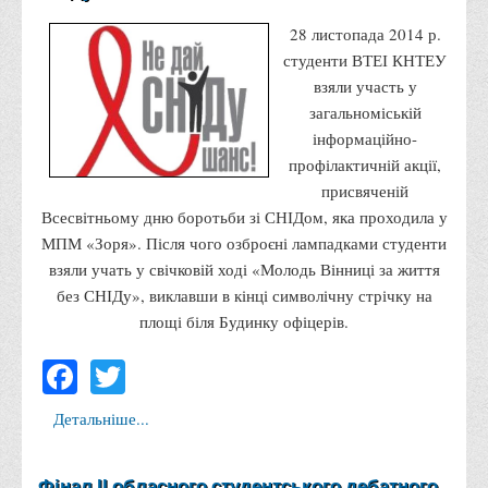
Правила безпечної поведінки учасників освітнього процесу в
28 листопада 2014 р.
умовах війни
студенти ВТЕІ КНТЕУ
Що можна і не можна знімати, показувати під час війни
взяли участь у
загальноміській
Контакти державних та громадських організацій, які
інформаційно-
допомагають тим, хто пережили сексуальне насильство,
профілактичній акції,
пов'язане з конфліктом та їх родинам у Вінницькій області
присвяченій
10 точних фактів про наркотики. З’ясуй правду про
Всесвітньому дню боротьби зі СНІДом, яка проходила у
наркотики. Врятуй чиєсь життя
МПМ «Зоря». Після чого озброєні лампадками студенти
Контакти
взяли учать у свічковій ході «Молодь Вінниці за життя
без СНІДу», виклавши в кінці символічну стрічку на
3D тур
площі біля Будинку офіцерів.
Екскурсія до ВТЕІ
Facebook
Twitter
SEL
Smart Electronic Learning
Детальніше...
Репозиторій
Структура
Фінал ІІ обласного студентського дебатного