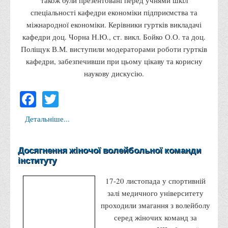
також були презентовані перед учнями шкіл
Положення "Про правила призначення академічних
спеціальності кафедри економіки підприємства та
стипендій"
міжнародної економіки. Керівники гуртків викладачі
Порядок розрахунків за договорами
кафедри доц. Чорна Н.Ю., ст. викл. Бойко О.О. та доц.
Положення про порядок розрахунків за договорами про
Поліщук В.М. виступили модераторами роботи гуртків
навчання(підготовку) громадян України
кафедри, забезпечивши при цьому цікаву та корисну
наукову дискусію.
Порядок надання освітніх платних послуг
Facebook
Twitter
Перелік платних освітніх та інших послуг
Путівник першокурсника
Детальніше...
Етичний кодекс здобувача вищої освіти
IP дайджест для студентів: про захист прав інтелектуальної
Досягнення жіночої волейбольної команди
власності
інституту
Система управління навчанням
17-20 листопада у спортивній
Розклади, графіки
залі медичного університету
Розклад дзвінків
проходили змагання з волейболу
серед жіночих команд за
Розклад занять і сесій