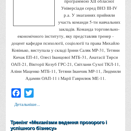
программою XII обласної
Графіки освітнього процесу
Універсіади серед ВНЗ III-IV
Реєстр вибіркових дисциплін
р.а. У змаганнях прийняли
участь команди 5-ти навчальних
Бази практик
закладів. Команда торговельно-
Студентське наукове товариство «ВАТРА»
економічного інституту, яку представляв тренер -
ТОП-20 кращих студентів
доцент кафедри психології, соціології та права Михайло
Ковінько, виступала у складі Ірини Саляк МР-31, Тетяни
ТОП-20 кращих студентів 2025
Кичак ЕП-41, Олесі Іванцової МТБ-31, Анатасії Тирси
ТОП-20 кращих студентів 2024
ОАП-21, Вікторії Козуб ГРС-21, Світлани Сухої ТКЛ-11,
ТОП-20 кращих студентів 2023
Аліни Маценко МТБ-11, Тетяни Іванчик МР-11, Людмили
Адамян ОАП-11 і Марії Гаврилюк МЕ-11.
ТОП-20 кращих студентів 2022
Facebook
Twitter
ТОП-20 кращих студентів 2021
ТОП-20 кращих студентів 2020
Детальніше...
ТОП-20 кращих студентів 2019
ТОП-20 кращих студентів 2018
Тренінг «Механізми ведення прозорого і
ТОП-20 кращих студентів 2017
успішного бізнесу»