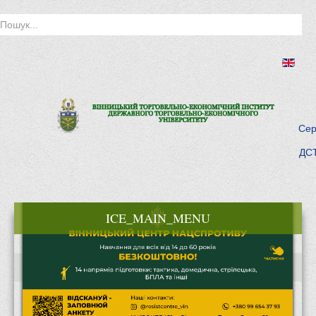
Сер
ДСТ
ICE_MAIN_MENU
Головна
Історія інституту
Інститут сьогодні