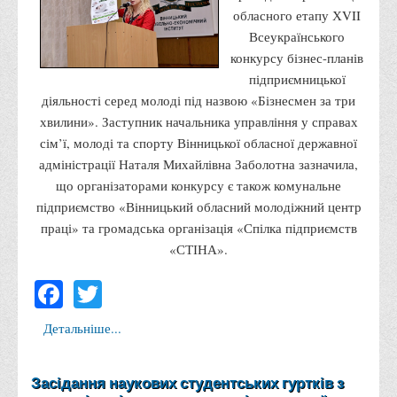
обласного етапу ХVII
Корисні посилання
Всеукраїнського
Навчально-методичний
конкурсу бізнес-планів
З організації виховної та культурно-мистецької роботи
підприємницької
студентів
діяльності серед молоді під назвою «Бізнесмен за три
хвилини». Заступник начальника управління у справах
Технічних засобів навчання
сім’ї, молоді та спорту Вінницької обласної державної
Редакційно-видавничий
адміністрації Наталя Михайлівна Заболотна зазначила,
Центри
що організаторами конкурсу є також комунальне
підприємство «Вінницький обласний молодіжний центр
Розвитку кар’єри
праці» та громадська організація «Спілка підприємств
Ресурсний центр зі сталого розвитку
«СТІНА».
Моніторингу якості освітнього процесу та інноваційного
Facebook
Twitter
розвитку
Грантових проєктів
Детальніше...
Грантові проєкти ВТЕІ ДТЕУ
Підтримки технологій та інновацій (TISC)
Засідання наукових студентських гуртків з