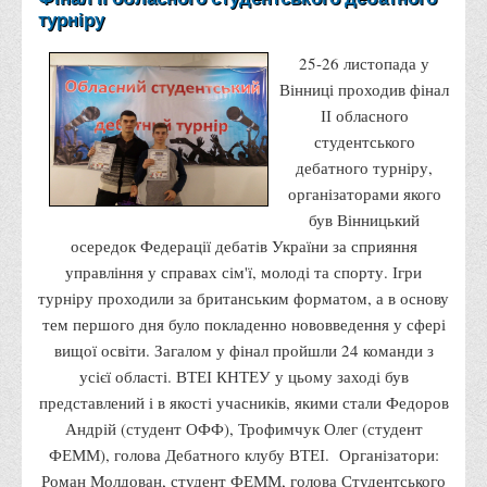
турніру
Адміністрація
25-26 листопада у
Факультети
Вінниці проходив фінал
Обліково-фінансовий
ІІ обласного
Торгівлі, маркетингу та сфери обслуговування
студентського
дебатного турніру,
Економіки, менеджменту та права
організаторами якого
Кафедри
був Вінницький
Маркетингу та реклами
осередок Федерації дебатів України за сприяння
управління у справах сім'ї, молоді та спорту. Ігри
Товарознавства, експертизи та торговельного
турніру проходили за британським форматом, а в основу
підприємництва
тем першого дня було покладенно нововведення у сфері
Туризму та готельно-ресторанної справи
вищої освіти. Загалом у фінал пройшли 24 команди з
Фізичного виховання та спорту
усієї області. ВТЕІ КНТЕУ у цьому заході був
представлений і в якості учасників, якими стали Федоров
Менеджменту та публічного управління
Андрій (студент ОФФ), Трофимчук Олег (студент
Інноваційної економіки та цифрових технологій
ФЕММ), голова Дебатного клубу ВТЕІ. Організатори:
Психології
Роман Молдован, студент ФЕММ, голова Студентського