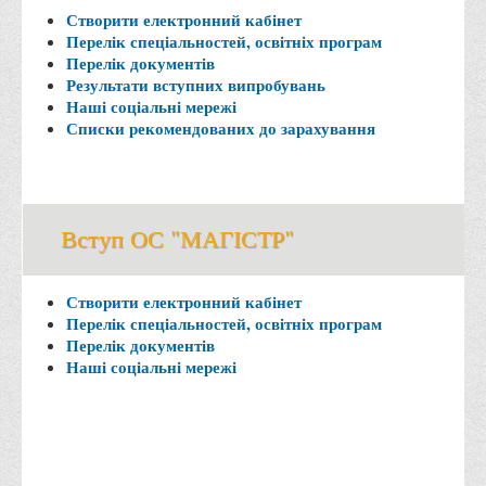
Асоціація випускників та друзів
Створити електронний кабінет
Перелік спеціальностей, освітніх програм
Анкета випускника 2020-2026 років
Перелік документів
Анкета випускника минулих років
Результати вступних випробувань
Наші соціальні мережі
Первинна профспілкова організація
Списки рекомендованих до зарахування
Бізнес-школа
Юридична клініка
Наші досягнення
Вступ ОС "МАГІСТР"
Літературна сторінка
ВТЕІ волонтерить
Створити електронний кабінет
Перелік спеціальностей, освітніх програм
ДТЕУ
Перелік документів
Наші соціальні мережі
Історія та місія університету
Структура університету
Адміністрація університету
Університет в рейтингах ЗВО України