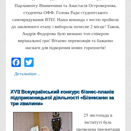
Парламенту Вінниччини та Анастасія Островерхова,
Права
студентка ОФФ, Голова Ради студентського
Обліку та оподаткування
самоврядування
ВТЕІ
. Наша команда з честю пройшла
Фінансів
до заключного етапу і виборола почесне 2 місце! Також,
Андрія Федорова було визнано топ-спікером
Іноземної філології та перекладу
вирішальної гри! Вітаємо переможців та бажаємо
Відділи
наснаги для підкорення нових горизонтів!
Реклами та зв'язків з громадськістю
Facebook
Twitter
Наукової роботи та міжнародної співпраці
Здобутки студентів
Детальніше...
Матеріали наукових конференцій та вебінарів
Міжнародна діяльність
ХVII Всеукраїнський конкурс бізнес-планів
підприємницької діяльності «Бізнесмен за
Закордонні партнери
три хвилини»
Програми подвійного диплому
25 листопада в
Програми стажування (міжнародна практика)
інституті була
Міжнародні проєкти
проведена презентація