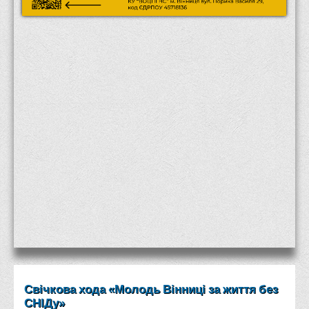
Місія та цілі
Про порядок надання публічної інформації
Публічна інформація
Заходи запобігання протиправним діям
Антикорупційні заходи
Протидія тероризму та насиллю
Як розпізнати глорифікацію збройної агресії РФ проти
України та протистояти їй?
Правила безпеки під час війни
Соціальна реклама
Правила поведінки у разі виявлення вибухонебезпечних
предметів
Протидія торгівлі людьми
Дії населення в умовах надзвичайних ситуацій воєнного
Свічкова хода «Молодь Вінниці за життя без
характеру
СНІДу»