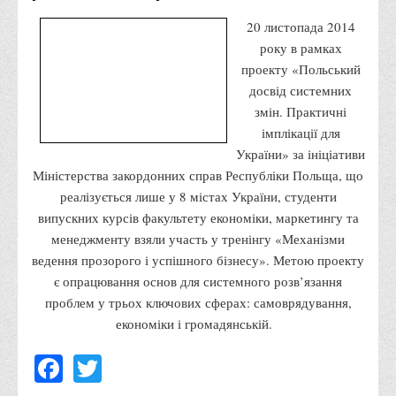
Вступнику
20 листопада 2014
року в рамках
Чому варто обирати ВТЕІ?
проекту «Польський
Етапи вступної кампанії 2026
досвід системних
Перелік спеціальностей, освітніх програм
змін. Практичні
імплікації для
Перелік документів
України» за ініціативи
Обсяги державного замовлення
Міністерства закордонних справ Республіки Польща, що
Розклади проведення вступних випробувань та співбесід
реалізується лише у 8 містах України, студенти
випускних курсів факультету економіки, маркетингу та
Розмір плати за надання освітніх послуг на 2026-2027 н.р.
менеджменту взяли участь у тренінгу «Механізми
Приймальна комісія
ведення прозорого і успішного бізнесу». Метою проекту
Положення про приймальну комісію
є опрацювання основ для системного розв’язання
проблем у трьох ключових сферах: самоврядування,
Положення про апеляційну комісію
економіки і громадянській.
Рішення приймальної комісії
Facebook
Twitter
Порядок прийому
Правила прийому на навчання