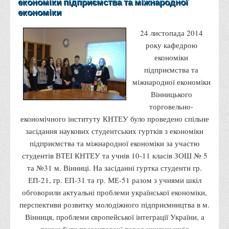
економіки підприємства та міжнародної
Психологічного сприяння
економіки
Бібліотека
24 листопада 2014
Музей грошей
року кафедрою
Студенту
економіки
підприємства та
Довідник студента
міжнародної економіки
Реквізити для оплати
Вінницького
торговельно-
Права та обов'язки студентів
економічного інституту КНТЕУ було проведено спільне
Інформація про гуртожитки
засідання наукових студентських гуртків з економіки
Положення
підприємства та міжнародної економіки за участю
студентів ВТЕІ КНТЕУ та учнів 10-11 класів ЗОШ № 5
Положення про переведення здобувачів вищої освіти на
та №31 м. Вінниці. На засіданні гуртка студенти гр.
вакантні місця державного замовлення
ЕП-21, гр. ЕП-31 та гр. МЕ-51 разом з учнями шкіл
Положення про старосту академічної групи
обговорили актуальні проблеми української економіки,
Положення про оцінювання результатів навчання
перспективи розвитку молодіжного підприємництва в м.
здобувачів вищої освіти
Вінниця, проблеми європейської інтеграції України, а