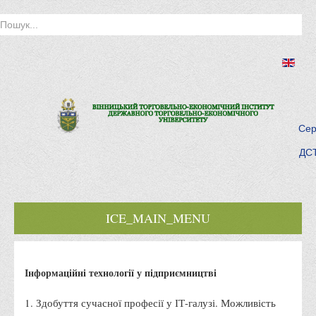
Сер
ДСТ
ICE_MAIN_MENU
Головна
Інформаційні технології у підприємництві
Історія інституту
Інститут сьогодні
1. Здобуття сучасної професії у ІТ-галузі. Можливість