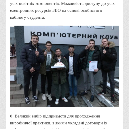
усіх освітніх компонентів. Можливість доступу до усіх
Адміністрація
електронних ресурсів ЗВО на основі особистого
кабінету студента.
Факультети
Обліково-фінансовий
Торгівлі, маркетингу та сфери обслуговування
Економіки, менеджменту та права
Кафедри
Маркетингу та реклами
Товарознавства, експертизи та торговельного
підприємництва
Туризму та готельно-ресторанної справи
Фізичного виховання та спорту
Менеджменту та публічного управління
6. Великий вибір підприємств для проходження
Інноваційної економіки та цифрових технологій
виробничої практики, з якими укладені договори із
Психології