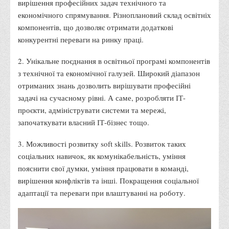
вирішення професійних задач технічного та
Місія та цілі
економічного спрямування. Різноплановий склад освітніх
Про порядок надання публічної інформації
компонентів, що дозволяє отримати додаткові
Публічна інформація
конкурентні переваги на ринку праці.
Заходи запобігання протиправним діям
2. Унікальне поєднання в освітньої програмі компонентів
Антикорупційні заходи
з технічної та економічної галузей. Широкий діапазон
Протидія тероризму та насиллю
отриманих знань дозволить вирішувати професійні
задачі на сучасному рівні. А саме, розробляти ІТ-
Як розпізнати глорифікацію збройної агресії РФ проти
проєкти, адмініструвати системи та мережі,
України та протистояти їй?
започаткувати власний ІТ-бізнес тощо.
Правила безпеки під час війни
3. Можливості розвитку soft skills. Розвиток таких
Соціальна реклама
соціальних навичок, як комунікабельність, уміння
Правила поведінки у разі виявлення вибухонебезпечних
пояснити свої думки, уміння працювати в команді,
предметів
вирішення конфліктів та інші. Покращення соціальної
Протидія торгівлі людьми
адаптації та переваги при влаштуванні на роботу.
Дії населення в умовах надзвичайних ситуацій воєнного
характеру