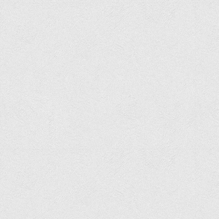
Офіційний сайт університету
Медіа
Фотогалерея
Відеогалерея
ВТЕІ у ЗМІ