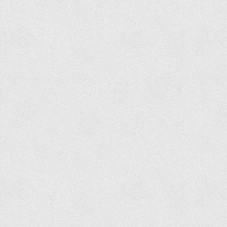
Асоціація випускників та друзів
Анкета випускника 2020-2026 років
Анкета випускника минулих років
Первинна профспілкова організація
Бізнес-школа
Юридична клініка
Наші досягнення
Літературна сторінка
ВТЕІ волонтерить
ДТЕУ
Історія та місія університету
Структура університету
Адміністрація університету
Університет в рейтингах ЗВО України