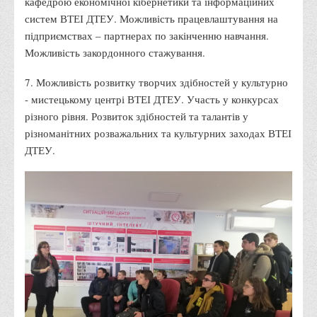
кафедрою економічної кібернетики та інформаційних
Права
систем ВТЕІ ДТЕУ. Можливість працевлаштування на
підприємствах – партнерах по закінченню навчання.
Обліку та оподаткування
Можливість закордонного стажування.
Фінансів
7. Можливість розвитку творчих здібностей у культурно
Іноземної філології та перекладу
- мистецькому центрі ВТЕІ ДТЕУ. Участь у конкурсах
Відділи
різного рівня. Розвиток здібностей та талантів у
Реклами та зв'язків з громадськістю
різноманітних розважальних та культурних заходах ВТЕІ
ДТЕУ.
Наукової роботи та міжнародної співпраці
Здобутки студентів
Матеріали наукових конференцій та вебінарів
Міжнародна діяльність
Закордонні партнери
Програми подвійного диплому
Програми стажування (міжнародна практика)
Міжнародні проєкти