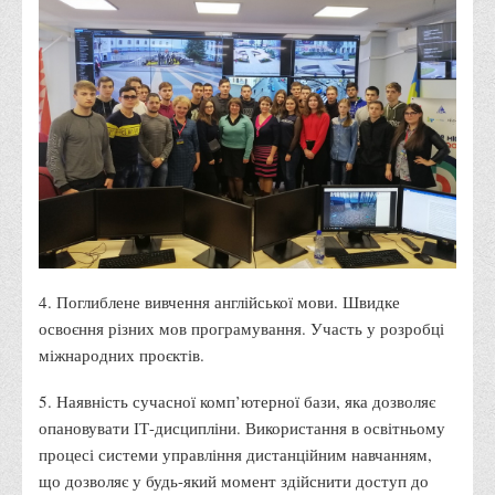
Правила безпечної поведінки учасників освітнього процесу в
умовах війни
Що можна і не можна знімати, показувати під час війни
Контакти державних та громадських організацій, які
допомагають тим, хто пережили сексуальне насильство,
пов'язане з конфліктом та їх родинам у Вінницькій області
10 точних фактів про наркотики. З’ясуй правду про
наркотики. Врятуй чиєсь життя
Контакти
4. Поглиблене вивчення англійської мови. Швидке
3D тур
освоєння різних мов програмування. Участь у розробці
Екскурсія до ВТЕІ
міжнародних проєктів.
SEL
5. Наявність сучасної комп’ютерної бази, яка дозволяє
Smart Electronic Learning
опановувати ІТ-дисципліни. Використання в освітньому
Репозиторій
процесі системи управління дистанційним навчанням,
що дозволяє у будь-який момент здійснити доступ до
Структура