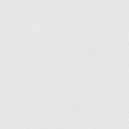
Вступнику
Чому варто обирати ВТЕІ?
Етапи вступної кампанії 2026
Перелік спеціальностей, освітніх програм
Перелік документів
Обсяги державного замовлення
Розклади проведення вступних випробувань та співбесід
Розмір плати за надання освітніх послуг на 2026-2027 н.р.
Приймальна комісія
Положення про приймальну комісію
Положення про апеляційну комісію
Рішення приймальної комісії
Порядок прийому
Правила прийому на навчання