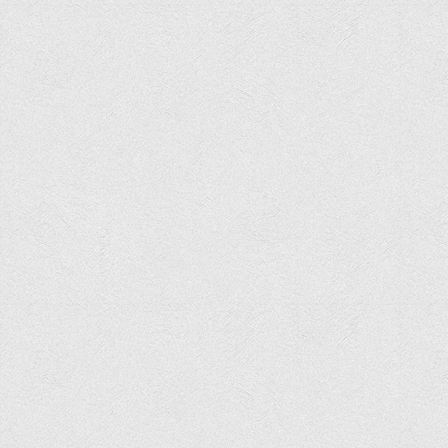
Програми вступних випробувань
Перелік предметних тестів єдиного вступного фахового
випробування для вступу для здобуття ступеня магістра на
основі НРК6, НРК7
Положення про організацію та проведення вступних
випробувань
Відеозаписи вступних випробувань
Вступникам з ТОТ
Як обрати спеціальність: 10 порад вступникам
Ми в Telegram
Життя інституту
Рада студентського самоврядування
Студентський туристичний клуб "Way to Freedom"
Студентське наукове товариство «ВАТРА»