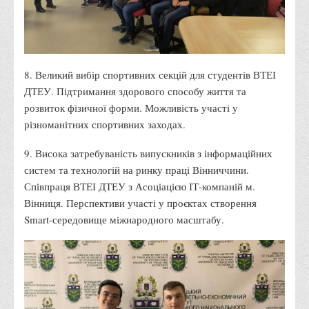
Корисні посилання
Навчально-методичний
З організації виховної та культурно-мистецької роботи
8. Великий вибір спортивних секцій для студентів ВТЕІ
студентів
ДТЕУ. Підтримання здорового способу життя та
Технічних засобів навчання
розвиток фізичної форми. Можливість участі у
Редакційно-видавничий
різноманітних спортивних заходах.
Центри
9. Висока затребуваність випускників з інформаційних
Розвитку кар’єри
систем та технологій на ринку праці Вінниччини.
Співпраця ВТЕІ ДТЕУ з Асоціацією ІТ-компаній м.
Ресурсний центр зі сталого розвитку
Вінниця. Перспективи участі у проєктах створення
Моніторингу якості освітнього процесу та інноваційного
Smart-середовище міжнародного масштабу.
розвитку
Грантових проєктів
Грантові проєкти ВТЕІ ДТЕУ
Підтримки технологій та інновацій (TISC)