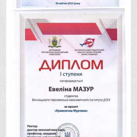
Корисні посилання
Навчально-методичний
З організації виховної та культурно-мистецької роботи
студентів
Технічних засобів навчання
Редакційно-видавничий
Центри
Розвитку кар’єри
Ресурсний центр зі сталого розвитку
Моніторингу якості освітнього процесу та інноваційного
розвитку
Грантових проєктів
Грантові проєкти ВТЕІ ДТЕУ
Підтримки технологій та інновацій (TISC)