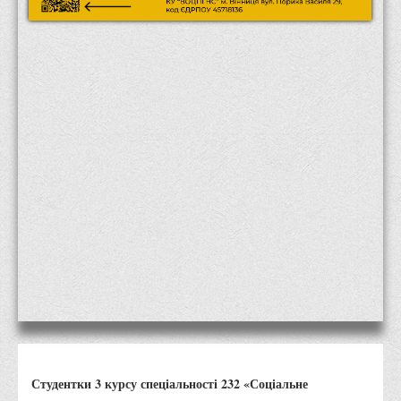
Місія та цілі
Про порядок надання публічної інформації
Публічна інформація
Заходи запобігання протиправним діям
Антикорупційні заходи
Протидія тероризму та насиллю
Як розпізнати глорифікацію збройної агресії РФ проти
України та протистояти їй?
Правила безпеки під час війни
Соціальна реклама
Правила поведінки у разі виявлення вибухонебезпечних
предметів
Протидія торгівлі людьми
Дії населення в умовах надзвичайних ситуацій воєнного
Студентки 3 курсу спеціальності 232 «Соціальне
характеру