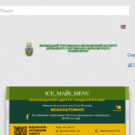
Сер
ДСТ
ICE_MAIN_MENU
Головна
Історія інституту
Інститут сьогодні