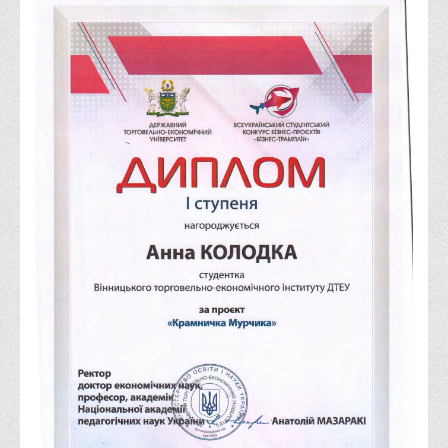
Права
Обліку та оподаткування
Фінансів
Іноземної філології та перекладу
Відділи
Реклами та зв'язків з громадськістю
Наукової роботи та міжнародної співпраці
Здобутки студентів
Матеріали наукових конференцій та вебінарів
Міжнародна діяльність
Закордонні партнери
Програми подвійного диплому
Програми стажування (міжнародна практика)
Міжнародні проєкти