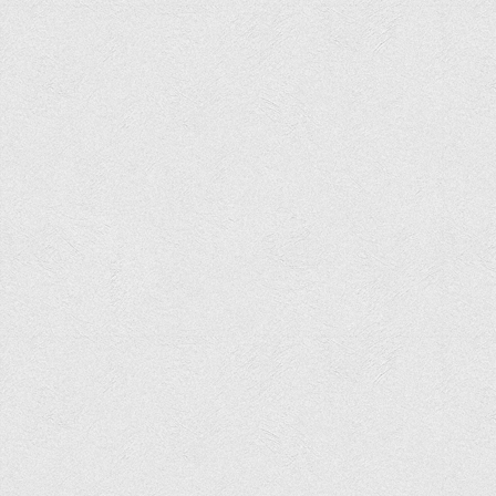
Програми вступних випробувань
Перелік предметних тестів єдиного вступного фахового
випробування для вступу для здобуття ступеня магістра на
основі НРК6, НРК7
Положення про організацію та проведення вступних
випробувань
Відеозаписи вступних випробувань
Вступникам з ТОТ
Як обрати спеціальність: 10 порад вступникам
Ми в Telegram
Життя інституту
Рада студентського самоврядування
Студентський туристичний клуб "Way to Freedom"
Студентське наукове товариство «ВАТРА»