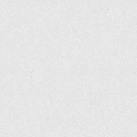
Офіційний сайт університету
Медіа
Фотогалерея
Відеогалерея
ВТЕІ у ЗМІ