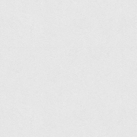
Асоціація випускників та друзів
Анкета випускника 2020-2026 років
Анкета випускника минулих років
Первинна профспілкова організація
Бізнес-школа
Юридична клініка
Наші досягнення
Літературна сторінка
ВТЕІ волонтерить
ДТЕУ
Історія та місія університету
Структура університету
Адміністрація університету
Університет в рейтингах ЗВО України