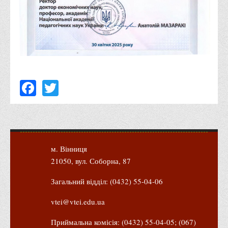
Положення "Про правила призначення академічних
стипендій"
Порядок розрахунків за договорами
Положення про порядок розрахунків за договорами про
навчання(підготовку) громадян України
Порядок надання освітніх платних послуг
Facebook
Twitter
Перелік платних освітніх та інших послуг
Путівник першокурсника
Етичний кодекс здобувача вищої освіти
IP дайджест для студентів: про захист прав інтелектуальної
м. Вінниця
власності
21050, вул. Соборна, 87
Система управління навчанням
Загальний відділ: (0432) 55-04-06
Розклади, графіки
vtei@vtei.edu.ua
Розклад дзвінків
Розклад занять і сесій
Приймальна комісія: (0432) 55-04-05; (067)