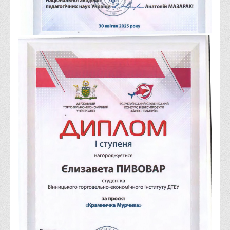
Психологічного сприяння
Бібліотека
Музей грошей
Студенту
Довідник студента
Реквізити для оплати
Права та обов'язки студентів
Інформація про гуртожитки
Положення
Положення про переведення здобувачів вищої освіти на
вакантні місця державного замовлення
Положення про старосту академічної групи
Положення про оцінювання результатів навчання
здобувачів вищої освіти