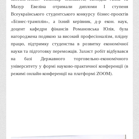
Мазур Евеліна отримали дипломи І ступеня
Адміністрація
Всеукраїнського студентського конкурсу бізнес-проєктів
Факультети
«Бізнес-трамплін», а їхний керівник, д-р екон. наук,
доцент кафедри фінансів Романовська Юлія, була
Обліково-фінансовий
нагороджена подякою за високий професіоналізм, плідну
Торгівлі, маркетингу та сфери обслуговування
працю, підтримку студенства в розвитку економічної
Економіки, менеджменту та права
науки та підготовку переможців. Захист робіт відбувався
на базі Державного торговельно-економічного
Кафедри
університету у формі науково-практичної конференції (в
Маркетингу та реклами
режимі онлайн-конференції на платформі ZOOM).
Товарознавства, експертизи та торговельного
підприємництва
Туризму та готельно-ресторанної справи
Фізичного виховання та спорту
Менеджменту та публічного управління
Інноваційної економіки та цифрових технологій
Психології