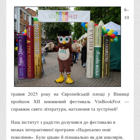
Правила безпечної поведінки учасників освітнього процесу в
9–
умовах війни
10
Що можна і не можна знімати, показувати під час війни
Контакти державних та громадських організацій, які
допомагають тим, хто пережили сексуальне насильство,
пов'язане з конфліктом та їх родинам у Вінницькій області
10 точних фактів про наркотики. З’ясуй правду про
наркотики. Врятуй чиєсь життя
Контакти
3D тур
травня 2025 року на Європейській площі у Вінниці
Екскурсія до ВТЕІ
пройшов XII книжковий фестиваль VinBookFest —
SEL
справжнє свято літератури, натхнення та зустрічей!
Smart Electronic Learning
Наш інститут з радістю долучився до фестивалю в
Репозиторій
межах інтерактивної програми «Надихаємо нові
покоління». Було цікаво й пізнавально як для школярів,
Структура