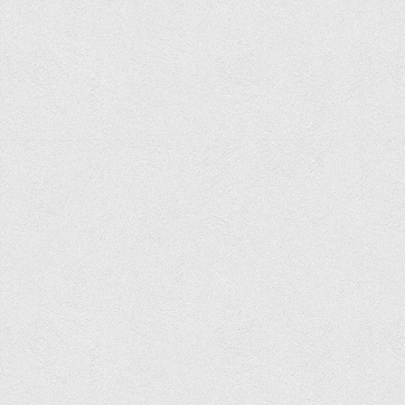
Асоціація випускників та друзів
Анкета випускника 2020-2026 років
Анкета випускника минулих років
Первинна профспілкова організація
Бізнес-школа
Юридична клініка
Наші досягнення
Літературна сторінка
ВТЕІ волонтерить
ДТЕУ
Історія та місія університету
Структура університету
Адміністрація університету
Університет в рейтингах ЗВО України