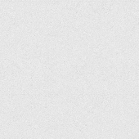
Програми вступних випробувань
Перелік предметних тестів єдиного вступного фахового
випробування для вступу для здобуття ступеня магістра на
основі НРК6, НРК7
Положення про організацію та проведення вступних
випробувань
Відеозаписи вступних випробувань
Вступникам з ТОТ
Як обрати спеціальність: 10 порад вступникам
Ми в Telegram
Життя інституту
Рада студентського самоврядування
Студентський туристичний клуб "Way to Freedom"
Студентське наукове товариство «ВАТРА»