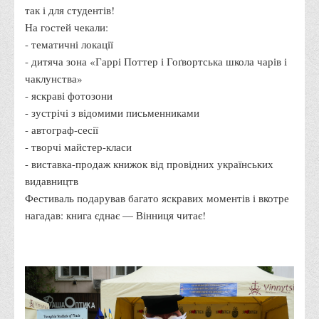
так і для студентів!
Адміністрація
На гостей чекали:
- тематичні локації
Факультети
- дитяча зона «Гаррі Поттер і Гоґвортська школа чарів і
Обліково-фінансовий
чаклунства»
Торгівлі, маркетингу та сфери обслуговування
- яскраві фотозони
- зустрічі з відомими письменниками
Економіки, менеджменту та права
- автограф-сесії
Кафедри
- творчі майстер-класи
Маркетингу та реклами
- виставка-продаж книжок від провідних українських
видавництв
Товарознавства, експертизи та торговельного
Фестиваль подарував багато яскравих моментів і вкотре
підприємництва
нагадав: книга єднає — Вінниця читає!
Туризму та готельно-ресторанної справи
Фізичного виховання та спорту
Менеджменту та публічного управління
Інноваційної економіки та цифрових технологій
Психології