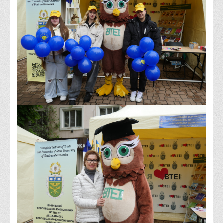
Права
Обліку та оподаткування
Фінансів
Іноземної філології та перекладу
Відділи
Реклами та зв'язків з громадськістю
Наукової роботи та міжнародної співпраці
Здобутки студентів
Матеріали наукових конференцій та вебінарів
Міжнародна діяльність
Закордонні партнери
Програми подвійного диплому
Програми стажування (міжнародна практика)
Міжнародні проєкти