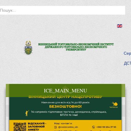
Сер
ДСТ
ICE_MAIN_MENU
Головна
Історія інституту
Інститут сьогодні