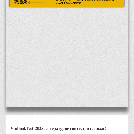
Місія та цілі
Про порядок надання публічної інформації
Публічна інформація
Заходи запобігання протиправним діям
Антикорупційні заходи
Протидія тероризму та насиллю
Як розпізнати глорифікацію збройної агресії РФ проти
України та протистояти їй?
Правила безпеки під час війни
Соціальна реклама
Правила поведінки у разі виявлення вибухонебезпечних
предметів
Протидія торгівлі людьми
Дії населення в умовах надзвичайних ситуацій воєнного
VinBookFest-2025: літературне свято, що надихає!
характеру