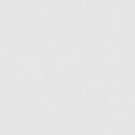
Офіційний сайт університету
Медіа
Фотогалерея
Відеогалерея
ВТЕІ у ЗМІ