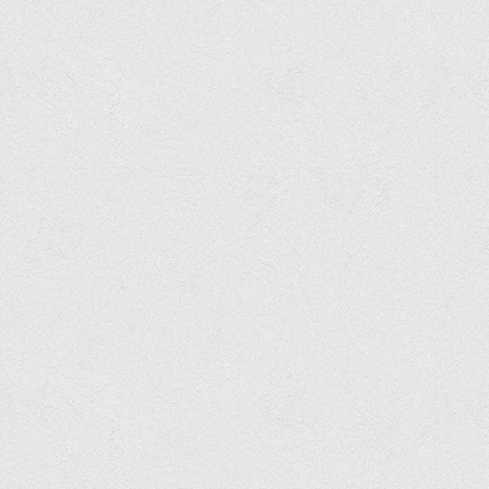
Вступнику
Чому варто обирати ВТЕІ?
Етапи вступної кампанії 2026
Перелік спеціальностей, освітніх програм
Перелік документів
Обсяги державного замовлення
Розклади проведення вступних випробувань та співбесід
Розмір плати за надання освітніх послуг на 2026-2027 н.р.
Приймальна комісія
Положення про приймальну комісію
Положення про апеляційну комісію
Рішення приймальної комісії
Порядок прийому
Правила прийому на навчання