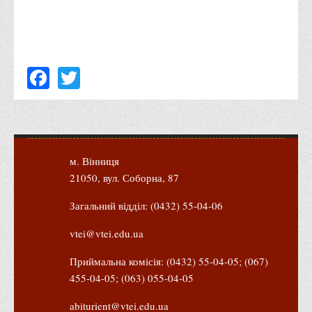
Психологічного сприяння
Бібліотека
Музей грошей
Facebook
Twitter
Студенту
Довідник студента
Реквізити для оплати
Права та обов'язки студентів
м. Вінниця
Інформація про гуртожитки
21050, вул. Соборна, 87
Положення
Загальний відділ: (0432) 55-04-06
Положення про переведення здобувачів вищої освіти на
вакантні місця державного замовлення
vtei@vtei.edu.ua
Положення про старосту академічної групи
Приймальна комісія: (0432) 55-04-05; (067)
Положення про оцінювання результатів навчання
455-04-05; (063) 055-04-05
здобувачів вищої освіти
abiturient@vtei.edu.ua