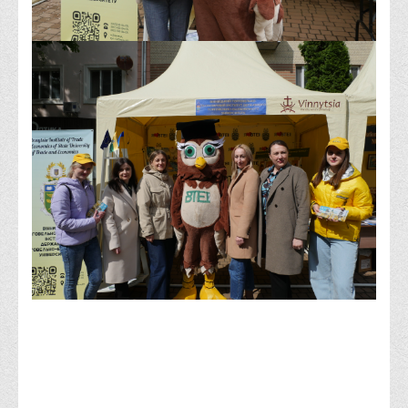
Корисні посилання
Навчально-методичний
З організації виховної та культурно-мистецької роботи
студентів
Технічних засобів навчання
Редакційно-видавничий
Центри
Розвитку кар’єри
Ресурсний центр зі сталого розвитку
Моніторингу якості освітнього процесу та інноваційного
розвитку
Грантових проєктів
Грантові проєкти ВТЕІ ДТЕУ
Підтримки технологій та інновацій (TISC)