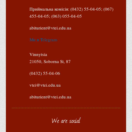
Психологічного сприяння
Приймальна комісія: (0432) 55-04-05; (067)
Бібліотека
455-04-05; (063) 055-04-05
Музей грошей
abiturient@vtei.edu.ua
Студенту
Ми в Telegram
Довідник студента
Реквізити для оплати
Vinnytsia
21050, Soborna St, 87
Права та обов'язки студентів
Інформація про гуртожитки
(0432) 55-04-06
Положення
vtei@vtei.edu.ua
Положення про переведення здобувачів вищої освіти на
abiturient@vtei.edu.ua
вакантні місця державного замовлення
Положення про старосту академічної групи
Положення про оцінювання результатів навчання
We are social
здобувачів вищої освіти