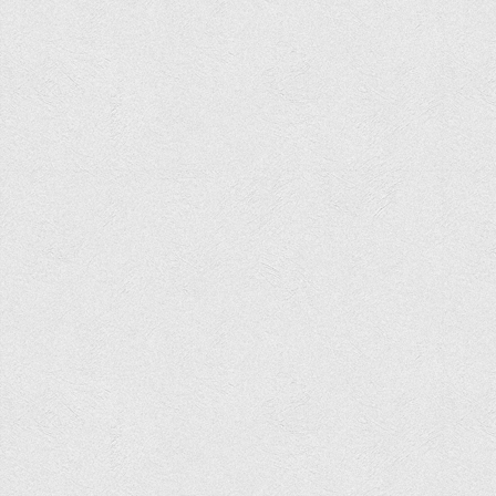
Вступнику
Чому варто обирати ВТЕІ?
Етапи вступної кампанії 2026
Перелік спеціальностей, освітніх програм
Перелік документів
Обсяги державного замовлення
Розклади проведення вступних випробувань та співбесід
Розмір плати за надання освітніх послуг на 2026-2027 н.р.
Приймальна комісія
Положення про приймальну комісію
Положення про апеляційну комісію
Рішення приймальної комісії
Порядок прийому
Правила прийому на навчання