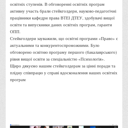
освітніх ступенів. В обговоренні освітніх програм
Адміністрація
активну участь брали стейкголдери, науково-педагогічні
Факультети
працівники кафедри права ВТЕІ ДТЕУ, здобувачі вищої
освіти та випускники даних освітніх програм, гаранти
Обліково-фінансовий
ОПП.
Торгівлі, маркетингу та сфери обслуговування
Стейкголдери зауважили, що освітні програми «Право» є
Економіки, менеджменту та права
актуальними та конкурентоспроможними. Було
обговорено освітню програму першого (бакалаврського)
Кафедри
рівня вищої освіти за спеціальністю «Психологія».
Маркетингу та реклами
Щиро дякуємо нашим стейкголдерам за цінні поради та
Товарознавства, експертизи та торговельного
плідну співпрацю у справі вдосконалення наших освітніх
програм
підприємництва
Туризму та готельно-ресторанної справи
Фізичного виховання та спорту
Менеджменту та публічного управління
Інноваційної економіки та цифрових технологій
Психології