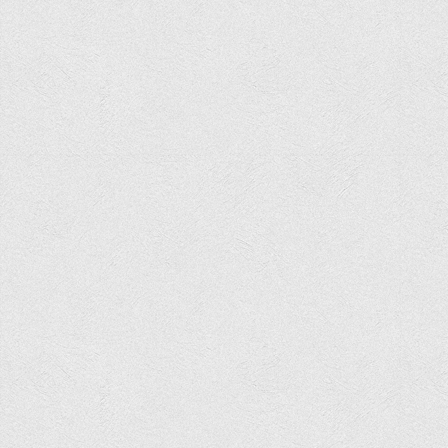
Асоціація випускників та друзів
Анкета випускника 2020-2026 років
Анкета випускника минулих років
Первинна профспілкова організація
Бізнес-школа
Юридична клініка
Наші досягнення
Літературна сторінка
ВТЕІ волонтерить
ДТЕУ
Історія та місія університету
Структура університету
Адміністрація університету
Університет в рейтингах ЗВО України