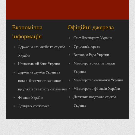
Положення "Про правила призначення академічних
стипендій"
Порядок розрахунків за договорами
Економічна
Офіційні джерела
Положення про порядок розрахунків за договорами про
інформація
навчання(підготовку) громадян України
Сайт Президента України
Порядок надання освітніх платних послуг
Урядовий портал
Державна казначейська служба
Перелік платних освітніх та інших послуг
Верховна Рада України
України
Міністерство освіти і науки
Національний банк України
Путівник першокурсника
України
Державна служба України з
Етичний кодекс здобувача вищої освіти
Міністерство економіки України
питань безпечності харчових
IP дайджест для студентів: про захист прав інтелектуальної
Міністерство фінансів України
продуктів та захисту споживачів
власності
Державна податкова служба
Фінанси України
Система управління навчанням
України
Довідник споживача
Розклади, графіки
Розклад дзвінків
Розклад занять і сесій