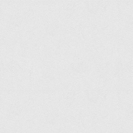
Офіційний сайт університету
Медіа
Фотогалерея
Відеогалерея
ВТЕІ у ЗМІ