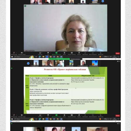
Права
Обліку та оподаткування
Фінансів
Іноземної філології та перекладу
Відділи
Реклами та зв'язків з громадськістю
Наукової роботи та міжнародної співпраці
Здобутки студентів
Матеріали наукових конференцій та вебінарів
Міжнародна діяльність
Закордонні партнери
Програми подвійного диплому
Програми стажування (міжнародна практика)
Міжнародні проєкти