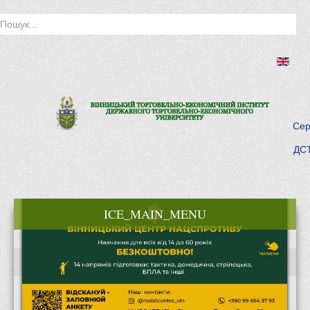
Сер
ДСТ
ICE_MAIN_MENU
Головна
Історія інституту
Інститут сьогодні