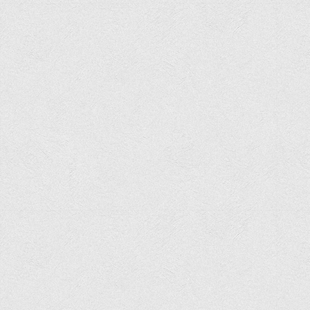
Програми вступних випробувань
Перелік предметних тестів єдиного вступного фахового
випробування для вступу для здобуття ступеня магістра на
основі НРК6, НРК7
Положення про організацію та проведення вступних
випробувань
Відеозаписи вступних випробувань
Вступникам з ТОТ
Як обрати спеціальність: 10 порад вступникам
Ми в Telegram
Життя інституту
Рада студентського самоврядування
Студентський туристичний клуб "Way to Freedom"
Студентське наукове товариство «ВАТРА»