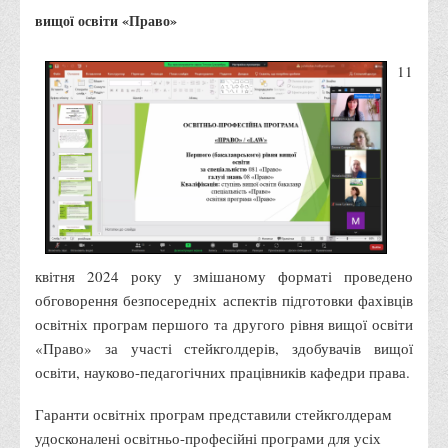
Правила безпечної поведінки учасників освітнього процесу в
вищої освіти «Право»
умовах війни
11
Що можна і не можна знімати, показувати під час війни
Контакти державних та громадських організацій, які
допомагають тим, хто пережили сексуальне насильство,
пов'язане з конфліктом та їх родинам у Вінницькій області
10 точних фактів про наркотики. З’ясуй правду про
наркотики. Врятуй чиєсь життя
Контакти
квітня 2024 року у змішаному форматі проведено
3D тур
обговорення безпосередніх аспектів підготовки фахівців
Екскурсія до ВТЕІ
освітніх програм першого та другого рівня вищої освіти
SEL
«Право» за участі стейкголдерів, здобувачів вищої
освіти, науково-педагогічних працівників кафедри права.
Smart Electronic Learning
Репозиторій
Гаранти освітніх програм представили стейкголдерам
удосконалені освітньо-професійні програми для усіх
Структура