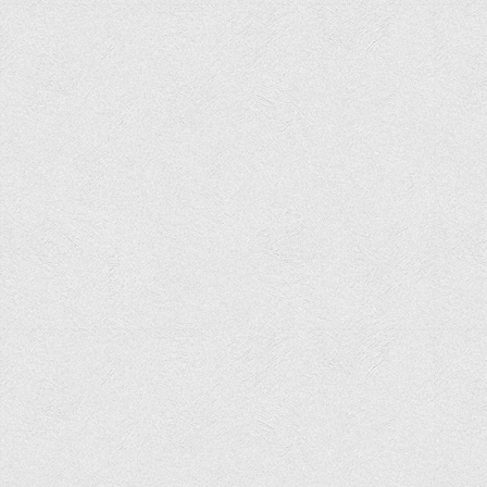
Графіки освітнього процесу
Реєстр вибіркових дисциплін
Бази практик
Студентське наукове товариство «ВАТРА»
ТОП-20 кращих студентів
ТОП-20 кращих студентів 2025
ТОП-20 кращих студентів 2024
ТОП-20 кращих студентів 2023
ТОП-20 кращих студентів 2022
ТОП-20 кращих студентів 2021
ТОП-20 кращих студентів 2020
ТОП-20 кращих студентів 2019
ТОП-20 кращих студентів 2018
ТОП-20 кращих студентів 2017