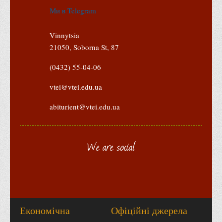
Психологічного сприяння
Ми в Telegram
Бібліотека
Vinnytsia
Музей грошей
21050, Soborna St, 87
Студенту
(0432) 55-04-06
Довідник студента
vtei@vtei.edu.ua
Реквізити для оплати
Права та обов'язки студентів
abiturient@vtei.edu.ua
Інформація про гуртожитки
Положення
We are social
Положення про переведення здобувачів вищої освіти на
вакантні місця державного замовлення
Положення про старосту академічної групи
Положення про оцінювання результатів навчання
здобувачів вищої освіти
Економічна
Офіційні джерела