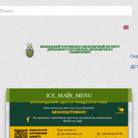
Сер
ДСТ
ICE_MAIN_MENU
Головна
Історія інституту
Інститут сьогодні