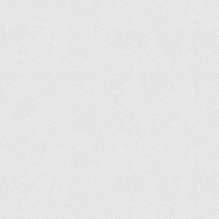
Асоціація випускників та друзів
Анкета випускника 2020-2026 років
Анкета випускника минулих років
Первинна профспілкова організація
Бізнес-школа
Юридична клініка
Наші досягнення
Літературна сторінка
ВТЕІ волонтерить
ДТЕУ
Історія та місія університету
Структура університету
Адміністрація університету
Університет в рейтингах ЗВО України