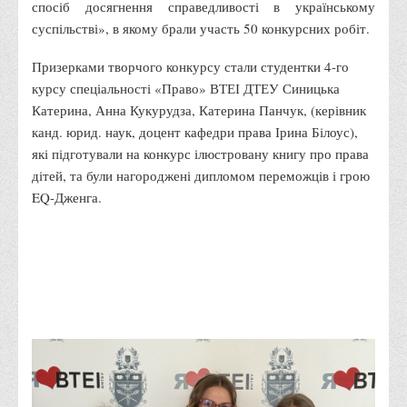
спосіб досягнення справедливості в українському
Адміністрація
суспільстві», в якому брали участь 50 конкурсних робіт.
Факультети
Призерками творчого конкурсу стали студентки 4-го
Обліково-фінансовий
курсу спеціальності «Право» ВТЕІ ДТЕУ Синицька
Катерина, Анна Кукурудза, Катерина Панчук, (керівник
Торгівлі, маркетингу та сфери обслуговування
канд. юрид. наук, доцент кафедри права Ірина Білоус),
Економіки, менеджменту та права
які підготували на конкурс ілюстровану книгу про права
Кафедри
дітей, та були нагороджені дипломом переможців і грою
EQ-Дженга.
Маркетингу та реклами
Товарознавства, експертизи та торговельного
підприємництва
Туризму та готельно-ресторанної справи
Фізичного виховання та спорту
Менеджменту та публічного управління
Інноваційної економіки та цифрових технологій
Психології