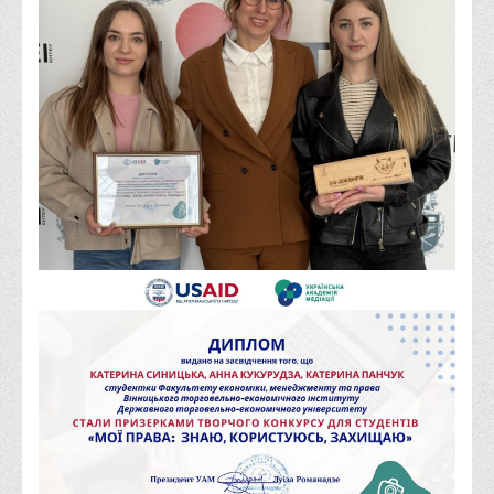
Права
Обліку та оподаткування
Фінансів
Іноземної філології та перекладу
Відділи
Реклами та зв'язків з громадськістю
Наукової роботи та міжнародної співпраці
Здобутки студентів
Матеріали наукових конференцій та вебінарів
Міжнародна діяльність
Закордонні партнери
Програми подвійного диплому
Програми стажування (міжнародна практика)
Міжнародні проєкти