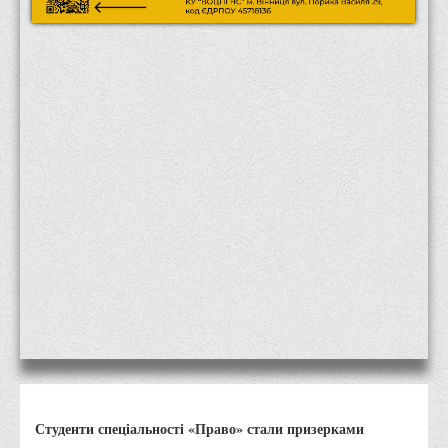
Місія та цілі
Про порядок надання публічної інформації
Публічна інформація
Заходи запобігання протиправним діям
Антикорупційні заходи
Протидія тероризму та насиллю
Як розпізнати глорифікацію збройної агресії РФ проти
України та протистояти їй?
Правила безпеки під час війни
Соціальна реклама
Правила поведінки у разі виявлення вибухонебезпечних
предметів
Протидія торгівлі людьми
Дії населення в умовах надзвичайних ситуацій воєнного
Студенти спеціальності «Право» стали призерками
характеру