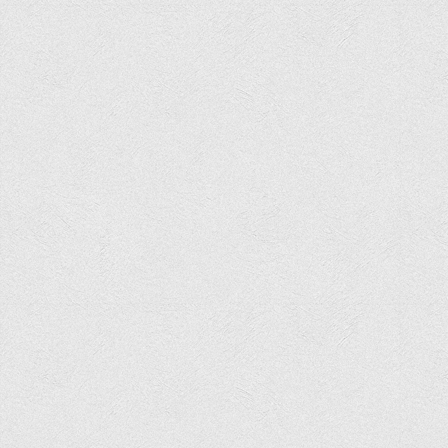
Програми вступних випробувань
Перелік предметних тестів єдиного вступного фахового
випробування для вступу для здобуття ступеня магістра на
основі НРК6, НРК7
Положення про організацію та проведення вступних
випробувань
Відеозаписи вступних випробувань
Вступникам з ТОТ
Як обрати спеціальність: 10 порад вступникам
Ми в Telegram
Життя інституту
Рада студентського самоврядування
Студентський туристичний клуб "Way to Freedom"
Студентське наукове товариство «ВАТРА»