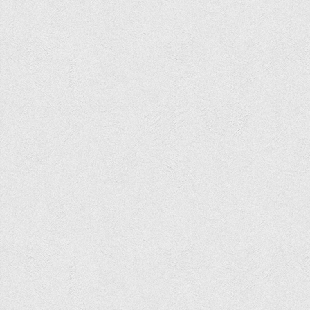
Вступнику
Чому варто обирати ВТЕІ?
Етапи вступної кампанії 2026
Перелік спеціальностей, освітніх програм
Перелік документів
Обсяги державного замовлення
Розклади проведення вступних випробувань та співбесід
Розмір плати за надання освітніх послуг на 2026-2027 н.р.
Приймальна комісія
Положення про приймальну комісію
Положення про апеляційну комісію
Рішення приймальної комісії
Порядок прийому
Правила прийому на навчання