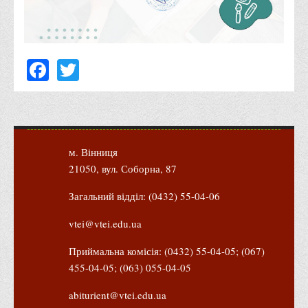
Корисні посилання
Навчально-методичний
Facebook
Twitter
З організації виховної та культурно-мистецької роботи
студентів
Технічних засобів навчання
Редакційно-видавничий
Центри
м. Вінниця
Розвитку кар’єри
21050, вул. Соборна, 87
Ресурсний центр зі сталого розвитку
Загальний відділ: (0432) 55-04-06
Моніторингу якості освітнього процесу та інноваційного
vtei@vtei.edu.ua
розвитку
Грантових проєктів
Приймальна комісія: (0432) 55-04-05; (067)
455-04-05; (063) 055-04-05
Грантові проєкти ВТЕІ ДТЕУ
Підтримки технологій та інновацій (TISC)
abiturient@vtei.edu.ua