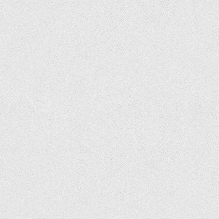
Офіційний сайт університету
Медіа
Фотогалерея
Відеогалерея
ВТЕІ у ЗМІ