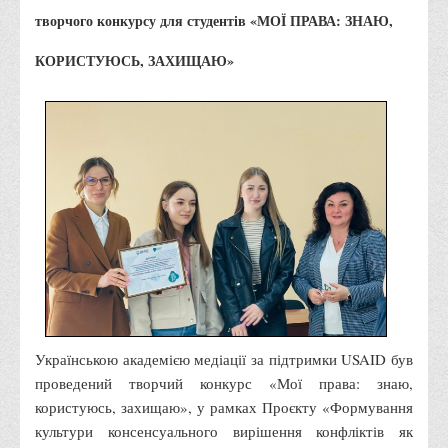
Правила безпечної поведінки учасників освітнього процесу в
творчого конкурсу для студентів «МОЇ ПРАВА: ЗНАЮ,
умовах війни
КОРИСТУЮСЬ, ЗАХИЩАЮ»
Що можна і не можна знімати, показувати під час війни
Контакти державних та громадських організацій, які
допомагають тим, хто пережили сексуальне насильство,
пов'язане з конфліктом та їх родинам у Вінницькій області
10 точних фактів про наркотики. З’ясуй правду про
наркотики. Врятуй чиєсь життя
Контакти
3D тур
Екскурсія до ВТЕІ
SEL
Українською академією медіації за підтримки USAID був
Smart Electronic Learning
проведений творчий конкурс «Мої права: знаю,
Репозиторій
користуюсь, захищаю», у рамках Проєкту «Формування
культури консенсуального вирішення конфліктів як
Структура