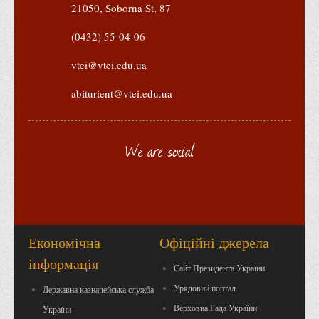
Положення "Про правила призначення академічних
21050, Soborna St, 87
стипендій"
(0432) 55-04-06
Порядок розрахунків за договорами
vtei@vtei.edu.ua
Положення про порядок розрахунків за договорами про
навчання(підготовку) громадян України
abiturient@vtei.edu.ua
Порядок надання освітніх платних послуг
Перелік платних освітніх та інших послуг
We are social
Путівник першокурсника
Етичний кодекс здобувача вищої освіти
IP дайджест для студентів: про захист прав інтелектуальної
власності
Система управління навчанням
Економічна
Офіційні джерела
інформація
Розклади, графіки
Сайт Президента України
Розклад дзвінків
Урядовий портал
Державна казначейська служба
Розклад занять і сесій
Верховна Рада України
України