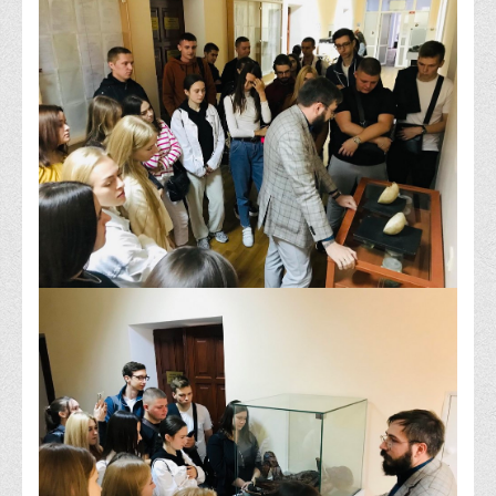
Права
Обліку та оподаткування
Фінансів
Іноземної філології та перекладу
Відділи
Реклами та зв'язків з громадськістю
Наукової роботи та міжнародної співпраці
Здобутки студентів
Матеріали наукових конференцій та вебінарів
Міжнародна діяльність
Закордонні партнери
Програми подвійного диплому
Програми стажування (міжнародна практика)
Міжнародні проєкти