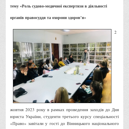
Правила безпечної поведінки учасників освітнього процесу в
тему «Роль судово-медичної експертизи в діяльності
умовах війни
органів правосуддя та охорони здоров’я»
Що можна і не можна знімати, показувати під час війни
Контакти державних та громадських організацій, які
2
допомагають тим, хто пережили сексуальне насильство,
пов'язане з конфліктом та їх родинам у Вінницькій області
10 точних фактів про наркотики. З’ясуй правду про
наркотики. Врятуй чиєсь життя
Контакти
3D тур
Екскурсія до ВТЕІ
SEL
Smart Electronic Learning
жовтня 2023 року в рамках проведення заходів до Дня
юриста України, студенти третього курсу спеціальності
Репозиторій
«Право» завітали у гості до Вінницького національного
Структура