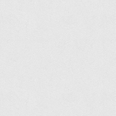
Асоціація випускників та друзів
Анкета випускника 2020-2026 років
Анкета випускника минулих років
Первинна профспілкова організація
Бізнес-школа
Юридична клініка
Наші досягнення
Літературна сторінка
ВТЕІ волонтерить
ДТЕУ
Історія та місія університету
Структура університету
Адміністрація університету
Університет в рейтингах ЗВО України