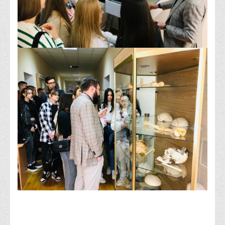
Корисні посилання
Навчально-методичний
З організації виховної та культурно-мистецької роботи
студентів
Технічних засобів навчання
Редакційно-видавничий
Центри
Розвитку кар’єри
Ресурсний центр зі сталого розвитку
Моніторингу якості освітнього процесу та інноваційного
розвитку
Грантових проєктів
Грантові проєкти ВТЕІ ДТЕУ
Підтримки технологій та інновацій (TISC)