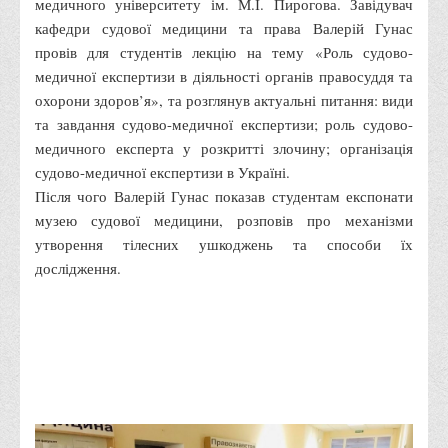
медичного університету ім. М.І. Пирогова. Завідувач
кафедри судової медицини та права Валерій Гунас
Адміністрація
провів для студентів лекцію на тему «Роль судово-
Факультети
медичної експертизи в діяльності органів правосуддя та
Обліково-фінансовий
охорони здоров’я», та розглянув актуальні питання: види
та завдання судово-медичної експертизи; роль судово-
Торгівлі, маркетингу та сфери обслуговування
медичного експерта у розкритті злочину; організація
Економіки, менеджменту та права
судово-медичної експертизи в Україні.
Кафедри
Після чого Валерій Гунас показав студентам експонати
музею судової медицини, розповів про механізми
Маркетингу та реклами
утворення тілесних ушкоджень та способи їх
Товарознавства, експертизи та торговельного
дослідження.
підприємництва
Туризму та готельно-ресторанної справи
Фізичного виховання та спорту
Менеджменту та публічного управління
Інноваційної економіки та цифрових технологій
Психології