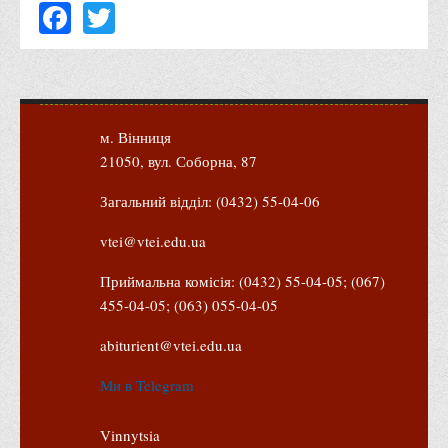
Facebook
Twitter
Психологічного сприяння
Бібліотека
Музей грошей
Студенту
м. Вінниця
Довідник студента
21050, вул. Соборна, 87
Реквізити для оплати
Загальний відділ: (0432) 55-04-06
Права та обов'язки студентів
vtei@vtei.edu.ua
Інформація про гуртожитки
Положення
Приймальна комісія: (0432) 55-04-05; (067)
455-04-05; (063) 055-04-05
Положення про переведення здобувачів вищої освіти на
вакантні місця державного замовлення
abiturient@vtei.edu.ua
Положення про старосту академічної групи
Ми в Telegram
Положення про оцінювання результатів навчання
здобувачів вищої освіти
Vinnytsia