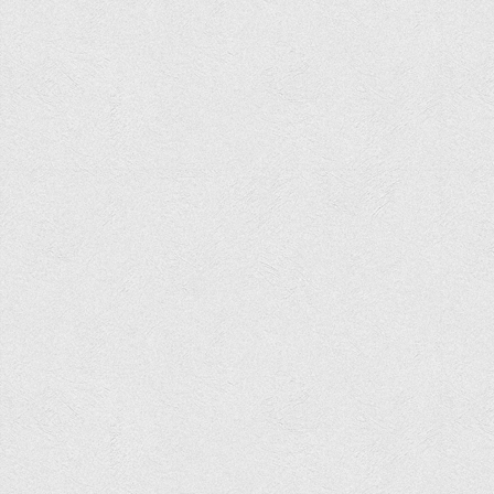
Вступнику
Чому варто обирати ВТЕІ?
Етапи вступної кампанії 2026
Перелік спеціальностей, освітніх програм
Перелік документів
Обсяги державного замовлення
Розклади проведення вступних випробувань та співбесід
Розмір плати за надання освітніх послуг на 2026-2027 н.р.
Приймальна комісія
Положення про приймальну комісію
Положення про апеляційну комісію
Рішення приймальної комісії
Порядок прийому
Правила прийому на навчання