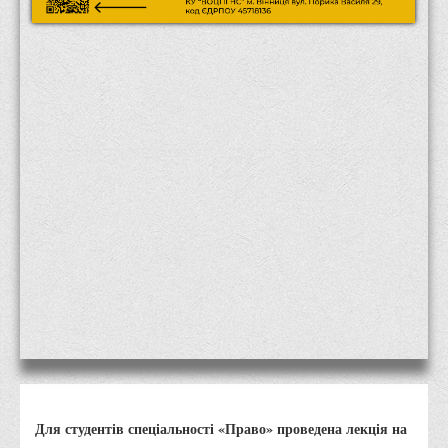
Місія та цілі
Про порядок надання публічної інформації
Публічна інформація
Заходи запобігання протиправним діям
Антикорупційні заходи
Протидія тероризму та насиллю
Як розпізнати глорифікацію збройної агресії РФ проти
України та протистояти їй?
Правила безпеки під час війни
Соціальна реклама
Правила поведінки у разі виявлення вибухонебезпечних
предметів
Протидія торгівлі людьми
Дії населення в умовах надзвичайних ситуацій воєнного
Для студентів спеціальності «Право» проведена лекція на
характеру