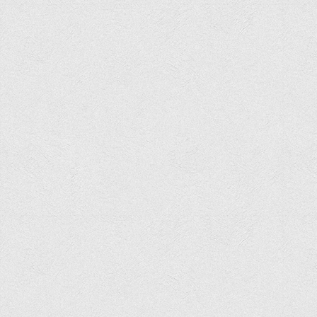
Офіційний сайт університету
Медіа
Фотогалерея
Відеогалерея
ВТЕІ у ЗМІ