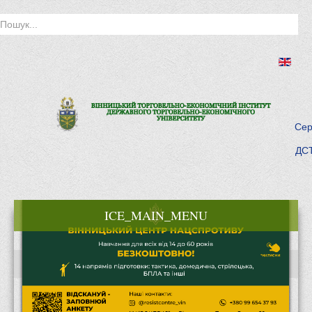
Сер
ДСТ
ICE_MAIN_MENU
Головна
Історія інституту
Інститут сьогодні