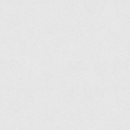
Програми вступних випробувань
Перелік предметних тестів єдиного вступного фахового
випробування для вступу для здобуття ступеня магістра на
основі НРК6, НРК7
Положення про організацію та проведення вступних
випробувань
Відеозаписи вступних випробувань
Вступникам з ТОТ
Як обрати спеціальність: 10 порад вступникам
Ми в Telegram
Життя інституту
Рада студентського самоврядування
Студентський туристичний клуб "Way to Freedom"
Студентське наукове товариство «ВАТРА»