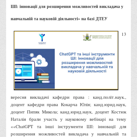
Правила безпечної поведінки учасників освітнього процесу в
ШІ: інновації для розширення можливостей викладача у
умовах війни
навчальній та науковій діяльності» на базі ДТЕУ
Що можна і не можна знімати, показувати під час війни
Контакти державних та громадських організацій, які
13
допомагають тим, хто пережили сексуальне насильство,
пов'язане з конфліктом та їх родинам у Вінницькій області
10 точних фактів про наркотики. З’ясуй правду про
наркотики. Врятуй чиєсь життя
Контакти
3D тур
Екскурсія до ВТЕІ
вересня викладачі кафедри права : канд.політ.наук.,
доцент кафедри права Кокарча Юлія; канд.юрид.наук,
SEL
доцент Пипяк Микола; канд.юрид.наук, доцент Костюк
Smart Electronic Learning
Наталія брали участь у науковому вебінарі на тему
Репозиторій
««ChatGPT та інші інструменти ШІ: інновації для
розширення можливостей викладача у навчальній та
Структура