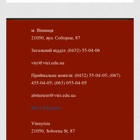
Психологічного сприяння
Бібліотека
Музей грошей
м. Вінниця
Студенту
21050, вул. Соборна, 87
Довідник студента
Загальний відділ: (0432) 55-04-06
Реквізити для оплати
vtei@vtei.edu.ua
Права та обов'язки студентів
Приймальна комісія: (0432) 55-04-05; (067)
Інформація про гуртожитки
455-04-05; (063) 055-04-05
Положення
abiturient@vtei.edu.ua
Положення про переведення здобувачів вищої освіти на
вакантні місця державного замовлення
Ми в Telegram
Положення про старосту академічної групи
Vinnytsia
Положення про оцінювання результатів навчання
21050, Soborna St, 87
здобувачів вищої освіти