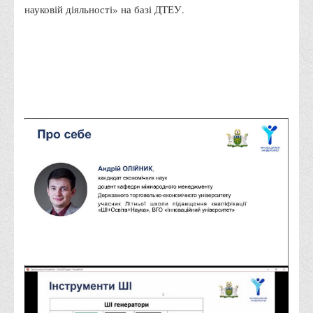
науковій діяльності» на базі ДТЕУ.
Адміністрація
Факультети
Обліково-фінансовий
Торгівлі, маркетингу та сфери обслуговування
Економіки, менеджменту та права
Кафедри
Маркетингу та реклами
Товарознавства, експертизи та торговельного
підприємництва
Туризму та готельно-ресторанної справи
Фізичного виховання та спорту
Менеджменту та публічного управління
Інноваційної економіки та цифрових технологій
Психології