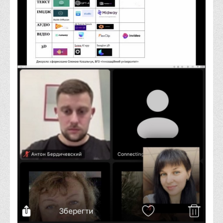
Права
Обліку та оподаткування
Фінансів
Іноземної філології та перекладу
Відділи
Реклами та зв'язків з громадськістю
Наукової роботи та міжнародної співпраці
Здобутки студентів
Матеріали наукових конференцій та вебінарів
Міжнародна діяльність
Закордонні партнери
Програми подвійного диплому
Програми стажування (міжнародна практика)
Міжнародні проєкти