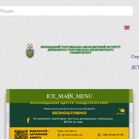
Сер
ДСТ
ICE_MAIN_MENU
Головна
Історія інституту
Інститут сьогодні