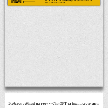
Місія та цілі
Про порядок надання публічної інформації
Публічна інформація
Заходи запобігання протиправним діям
Антикорупційні заходи
Протидія тероризму та насиллю
Як розпізнати глорифікацію збройної агресії РФ проти
України та протистояти їй?
Правила безпеки під час війни
Соціальна реклама
Правила поведінки у разі виявлення вибухонебезпечних
предметів
Протидія торгівлі людьми
Дії населення в умовах надзвичайних ситуацій воєнного
Відбувся вебінарі на тему ««ChatGPT та інші інструменти
характеру