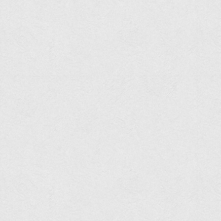
Вступнику
Чому варто обирати ВТЕІ?
Етапи вступної кампанії 2026
Перелік спеціальностей, освітніх програм
Перелік документів
Обсяги державного замовлення
Розклади проведення вступних випробувань та співбесід
Розмір плати за надання освітніх послуг на 2026-2027 н.р.
Приймальна комісія
Положення про приймальну комісію
Положення про апеляційну комісію
Рішення приймальної комісії
Порядок прийому
Правила прийому на навчання