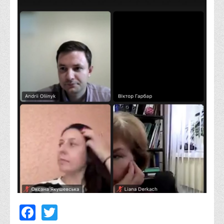
Корисні посилання
Навчально-методичний
З організації виховної та культурно-мистецької роботи
студентів
Технічних засобів навчання
Редакційно-видавничий
Центри
Розвитку кар’єри
Ресурсний центр зі сталого розвитку
Моніторингу якості освітнього процесу та інноваційного
розвитку
Грантових проєктів
Грантові проєкти ВТЕІ ДТЕУ
Facebook
Twitter
Підтримки технологій та інновацій (TISC)