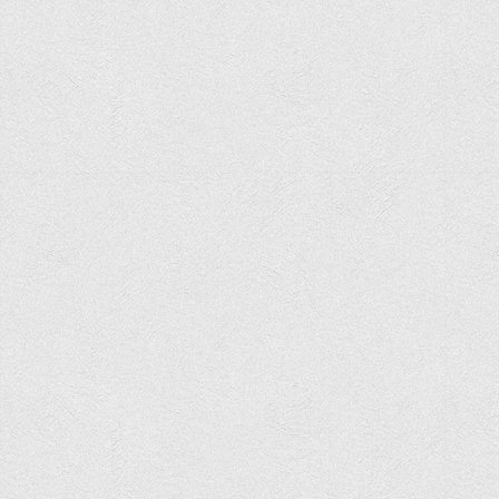
Асоціація випускників та друзів
Анкета випускника 2020-2026 років
Анкета випускника минулих років
Первинна профспілкова організація
Бізнес-школа
Юридична клініка
Наші досягнення
Літературна сторінка
ВТЕІ волонтерить
ДТЕУ
Історія та місія університету
Структура університету
Адміністрація університету
Університет в рейтингах ЗВО України