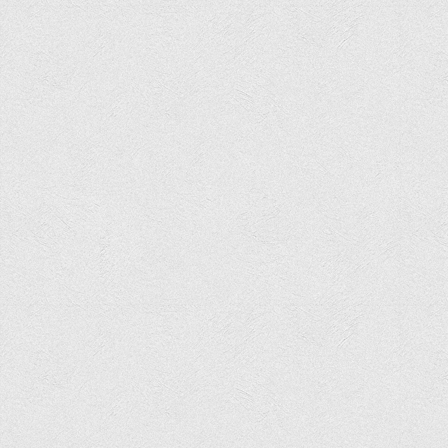
Офіційний сайт університету
Медіа
Фотогалерея
Відеогалерея
ВТЕІ у ЗМІ