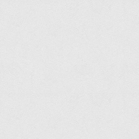
Психологічного сприяння
Бібліотека
Музей грошей
Студенту
Довідник студента
Реквізити для оплати
Права та обов'язки студентів
Інформація про гуртожитки
Положення
Положення про переведення здобувачів вищої освіти на
вакантні місця державного замовлення
Положення про старосту академічної групи
Положення про оцінювання результатів навчання
здобувачів вищої освіти