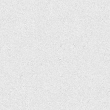
Вступнику
Чому варто обирати ВТЕІ?
Етапи вступної кампанії 2026
Перелік спеціальностей, освітніх програм
Перелік документів
Обсяги державного замовлення
Розклади проведення вступних випробувань та співбесід
Розмір плати за надання освітніх послуг на 2026-2027 н.р.
Приймальна комісія
Положення про приймальну комісію
Положення про апеляційну комісію
Рішення приймальної комісії
Порядок прийому
Правила прийому на навчання