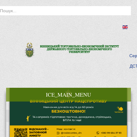
Сер
ДСТ
ICE_MAIN_MENU
Головна
Історія інституту
Інститут сьогодні