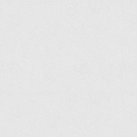
Графіки освітнього процесу
Реєстр вибіркових дисциплін
Бази практик
Студентське наукове товариство «ВАТРА»
ТОП-20 кращих студентів
ТОП-20 кращих студентів 2025
ТОП-20 кращих студентів 2024
ТОП-20 кращих студентів 2023
ТОП-20 кращих студентів 2022
ТОП-20 кращих студентів 2021
ТОП-20 кращих студентів 2020
ТОП-20 кращих студентів 2019
ТОП-20 кращих студентів 2018
ТОП-20 кращих студентів 2017