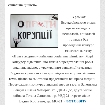
Правила безпечної поведінки учасників освітнього процесу в
соціальна цінність»
умовах війни
В рамках
Що можна і не можна знімати, показувати під час війни
Всеукраїнського тижня
Контакти державних та громадських організацій, які
права кафедрою
допомагають тим, хто пережили сексуальне насильство,
психології, соціології
пов'язане з конфліктом та їх родинам у Вінницькій області
та права був
10 точних фактів про наркотики. З’ясуй правду про
проведений конкурс
наркотики. Врятуй чиєсь життя
стінгазет на тему
«Права людини – найвища соціальна цінність». Журі
Контакти
конкурсу відмітило, що кожна з представлених робіт
3D тур
виконана якісно, з урахуванням заявленої тематики.
Екскурсія до ВТЕІ
Студенти креативно і творчо віднеслись до висвітлення
теми, цікаво та змістовно представили всі права людини.
SEL
Переможцями конкурсу визнані автори газети Валентина
Smart Electronic Learning
Левчук і Олена Чемерис, гр. ДФ-12 дс, друге місце
Репозиторій
зайняла Тетяна Данилюк, гр. МЗД-21 і третє місце -
(ФОТОЗВІТ)
Вадим Кротевич, гр. МО-21.
Структура