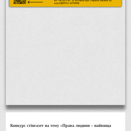
Місія та цілі
Про порядок надання публічної інформації
Публічна інформація
Заходи запобігання протиправним діям
Антикорупційні заходи
Протидія тероризму та насиллю
Як розпізнати глорифікацію збройної агресії РФ проти
України та протистояти їй?
Правила безпеки під час війни
Соціальна реклама
Правила поведінки у разі виявлення вибухонебезпечних
предметів
Протидія торгівлі людьми
Дії населення в умовах надзвичайних ситуацій воєнного
Конкурс стінгазет на тему «Права людини – найвища
характеру