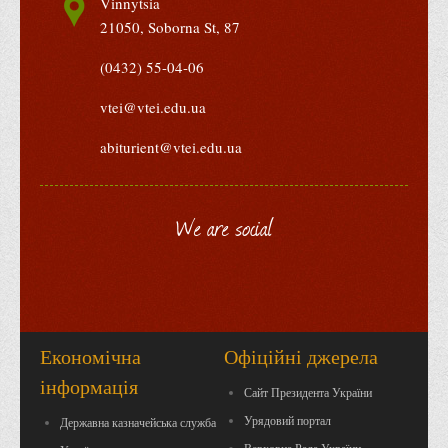
Vinnytsia
Права
21050, Soborna St, 87
Обліку та оподаткування
(0432) 55-04-06
Фінансів
vtei@vtei.edu.ua
Іноземної філології та перекладу
abiturient@vtei.edu.ua
Відділи
Реклами та зв'язків з громадськістю
Наукової роботи та міжнародної співпраці
We are social
Здобутки студентів
Матеріали наукових конференцій та вебінарів
Міжнародна діяльність
Закордонні партнери
Економічна
Офіційні джерела
Програми подвійного диплому
інформація
Сайт Президента України
Програми стажування (міжнародна практика)
Урядовий портал
Державна казначейська служба
Міжнародні проєкти