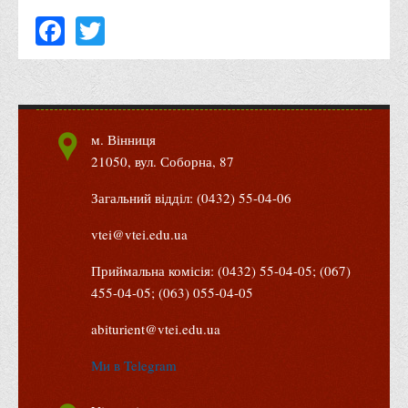
Facebook
Twitter
Адміністрація
Факультети
Обліково-фінансовий
Торгівлі, маркетингу та сфери обслуговування
м. Вінниця
Економіки, менеджменту та права
21050, вул. Соборна, 87
Кафедри
Загальний відділ: (0432) 55-04-06
Маркетингу та реклами
Товарознавства, експертизи та торговельного
vtei@vtei.edu.ua
підприємництва
Приймальна комісія: (0432) 55-04-05; (067)
Туризму та готельно-ресторанної справи
455-04-05; (063) 055-04-05
Фізичного виховання та спорту
abiturient@vtei.edu.ua
Менеджменту та публічного управління
Ми в Telegram
Інноваційної економіки та цифрових технологій
Психології