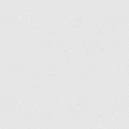
Положення "Про правила призначення академічних
стипендій"
Порядок розрахунків за договорами
Положення про порядок розрахунків за договорами про
навчання(підготовку) громадян України
Порядок надання освітніх платних послуг
Перелік платних освітніх та інших послуг
Путівник першокурсника
Етичний кодекс здобувача вищої освіти
IP дайджест для студентів: про захист прав інтелектуальної
власності
Система управління навчанням
Розклади, графіки
Розклад дзвінків
Розклад занять і сесій