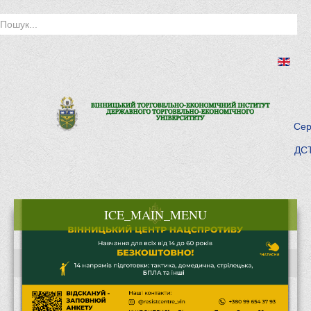
Сер
ДСТ
ICE_MAIN_MENU
Головна
Історія інституту
Інститут сьогодні