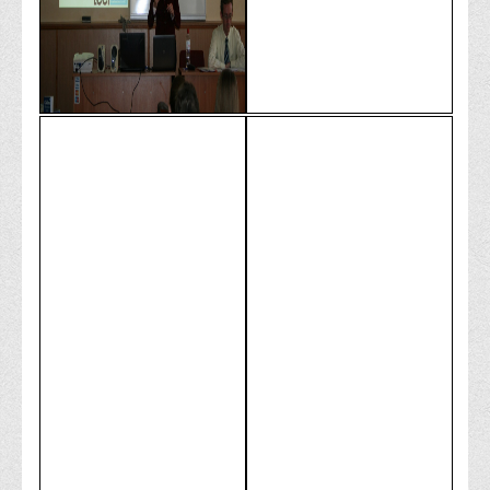
Психологічного сприяння
Бібліотека
Музей грошей
Студенту
Довідник студента
Реквізити для оплати
Права та обов'язки студентів
Інформація про гуртожитки
Положення
Положення про переведення здобувачів вищої освіти на
вакантні місця державного замовлення
Положення про старосту академічної групи
Положення про оцінювання результатів навчання
здобувачів вищої освіти