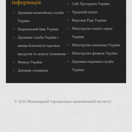
інформація
Сайт Президента України
Вступнику
Урядовий портал
Державна казначейська служба
Чому варто обирати ВТЕІ?
Верховна Рада України
України
Етапи вступної кампанії 2026
Міністерство освіти і науки
Національний банк України
Перелік спеціальностей, освітніх програм
України
Державна служба України з
Перелік документів
Міністерство економіки України
питань безпечності харчових
Міністерство фінансів України
Обсяги державного замовлення
продуктів та захисту споживачів
Державна податкова служба
Фінанси України
Розклади проведення вступних випробувань та співбесід
України
Довідник споживача
Розмір плати за надання освітніх послуг на 2026-2027 н.р.
Приймальна комісія
Положення про приймальну комісію
Положення про апеляційну комісію
© 2026 Вінницький торговельно економічний інститут
Рішення приймальної комісії
Порядок прийому
Правила прийому на навчання