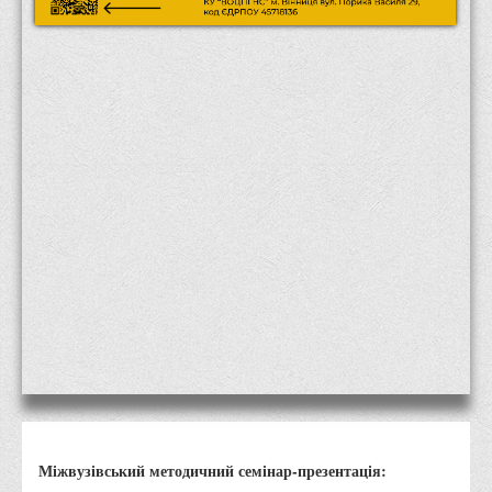
Місія та цілі
Про порядок надання публічної інформації
Публічна інформація
Заходи запобігання протиправним діям
Антикорупційні заходи
Протидія тероризму та насиллю
Як розпізнати глорифікацію збройної агресії РФ проти
України та протистояти їй?
Правила безпеки під час війни
Соціальна реклама
Правила поведінки у разі виявлення вибухонебезпечних
предметів
Протидія торгівлі людьми
Дії населення в умовах надзвичайних ситуацій воєнного
Міжвузівський методичний семінар-презентація:
характеру