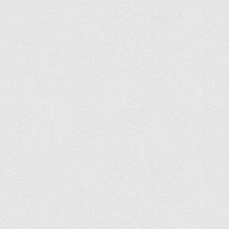
Офіційний сайт університету
Медіа
Фотогалерея
Відеогалерея
ВТЕІ у ЗМІ