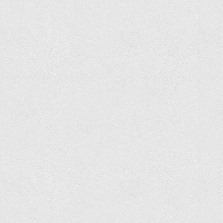
Асоціація випускників та друзів
Анкета випускника 2020-2026 років
Анкета випускника минулих років
Первинна профспілкова організація
Бізнес-школа
Юридична клініка
Наші досягнення
Літературна сторінка
ВТЕІ волонтерить
ДТЕУ
Історія та місія університету
Структура університету
Адміністрація університету
Університет в рейтингах ЗВО України