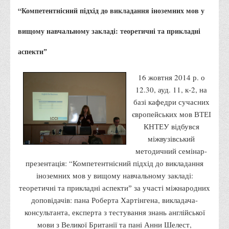
Правила безпечної поведінки учасників освітнього процесу в
“Компетентнісний підхід до викладання іноземних мов у
умовах війни
вищому навчальному закладі: теоретичні та прикладні
Що можна і не можна знімати, показувати під час війни
аспектиˮ
Контакти державних та громадських організацій, які
допомагають тим, хто пережили сексуальне насильство,
16 жовтня 2014 р. о
пов'язане з конфліктом та їх родинам у Вінницькій області
12.30, ауд. 11, к-2, на
10 точних фактів про наркотики. З’ясуй правду про
базі кафедри сучасних
наркотики. Врятуй чиєсь життя
європейських мов ВТЕІ
Контакти
КНТЕУ відбувся
міжвузівський
3D тур
методичний семінар-
Екскурсія до ВТЕІ
презентація: “Компетентнісний підхід до викладання
SEL
іноземних мов у вищому навчальному закладі:
теоретичні та прикладні аспектиˮ за участі міжнародних
Smart Electronic Learning
доповідачів: пана Роберта Хартінгена, викладача-
Репозиторій
консультанта, експерта з тестування знань англійської
Структура
мови з Великої Британії та пані Анни Шелест,