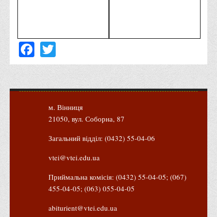
Положення "Про правила призначення академічних
стипендій"
Порядок розрахунків за договорами
Facebook
Twitter
Положення про порядок розрахунків за договорами про
навчання(підготовку) громадян України
Порядок надання освітніх платних послуг
Перелік платних освітніх та інших послуг
Путівник першокурсника
м. Вінниця
21050, вул. Соборна, 87
Етичний кодекс здобувача вищої освіти
IP дайджест для студентів: про захист прав інтелектуальної
Загальний відділ: (0432) 55-04-06
власності
vtei@vtei.edu.ua
Система управління навчанням
Приймальна комісія: (0432) 55-04-05; (067)
Розклади, графіки
455-04-05; (063) 055-04-05
Розклад дзвінків
abiturient@vtei.edu.ua
Розклад занять і сесій