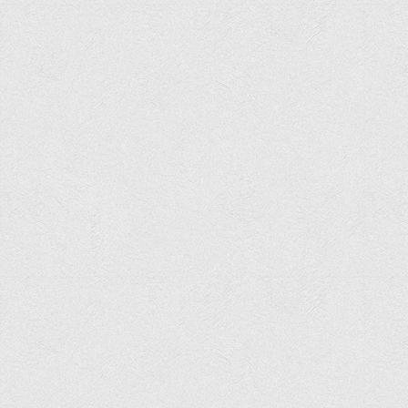
Програми вступних випробувань
Перелік предметних тестів єдиного вступного фахового
випробування для вступу для здобуття ступеня магістра на
основі НРК6, НРК7
Положення про організацію та проведення вступних
випробувань
Відеозаписи вступних випробувань
Вступникам з ТОТ
Як обрати спеціальність: 10 порад вступникам
Ми в Telegram
Життя інституту
Рада студентського самоврядування
Студентський туристичний клуб "Way to Freedom"
Студентське наукове товариство «ВАТРА»