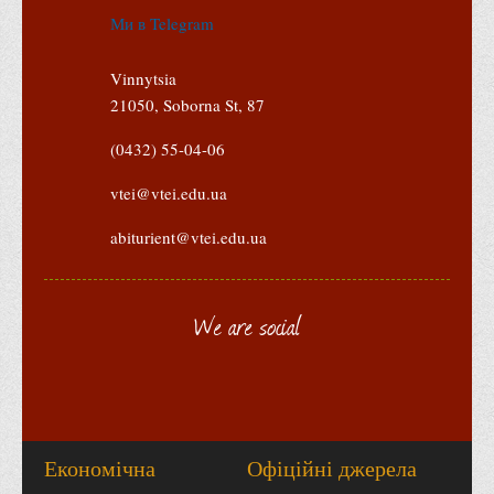
Графіки освітнього процесу
Ми в Telegram
Реєстр вибіркових дисциплін
Vinnytsia
Бази практик
21050, Soborna St, 87
Студентське наукове товариство «ВАТРА»
(0432) 55-04-06
ТОП-20 кращих студентів
ТОП-20 кращих студентів 2025
vtei@vtei.edu.ua
ТОП-20 кращих студентів 2024
abiturient@vtei.edu.ua
ТОП-20 кращих студентів 2023
ТОП-20 кращих студентів 2022
We are social
ТОП-20 кращих студентів 2021
ТОП-20 кращих студентів 2020
ТОП-20 кращих студентів 2019
ТОП-20 кращих студентів 2018
Економічна
Офіційні джерела
ТОП-20 кращих студентів 2017