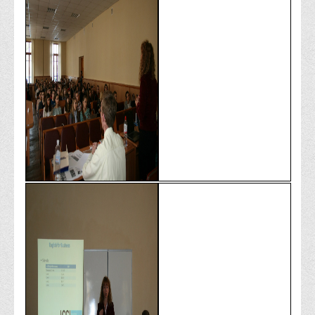
Корисні посилання
Навчально-методичний
З організації виховної та культурно-мистецької роботи
студентів
Технічних засобів навчання
Редакційно-видавничий
Центри
Розвитку кар’єри
Ресурсний центр зі сталого розвитку
Моніторингу якості освітнього процесу та інноваційного
розвитку
Грантових проєктів
Грантові проєкти ВТЕІ ДТЕУ
Підтримки технологій та інновацій (TISC)