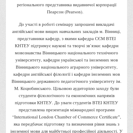
регіонального представника видавничої корпорації
Адміністрація
Пеарсон (Pеаrson).
Факультети
До участі в роботі семінару запрошені викладачі
Обліково-фінансовий
англійської мови вищих навчальних закладів м. Вінниці,
Торгівлі, маркетингу та сфери обслуговування
представники кафедр, з якими кафедра СЄМ ВТЕІ
КНТЕУ підтримує наукові та творчі зв’язки: кафедри
Економіки, менеджменту та права
мовознавства Вінницького національного технічного
Кафедри
університету, кафедри української та іноземних мов
Маркетингу та реклами
Вінницького національного аграрного університету,
кафедри англійської філології і кафедри іноземних мов
Товарознавства, експертизи та торговельного
Вінницького державного педагогічного університету ім.
підприємництва
М. Коцюбинського. Цільовою аудиторією заходу були
Туризму та готельно-ресторанної справи
студенти філологічного та економічних напрямів
Фізичного виховання та спорту
підготовки КНТЕУ. До уваги студентів ВТЕІ КНТЕУ
представлена презентація міжнародної програми
Менеджменту та публічного управління
“International London Chamber of Commerce Certificateˮ,
Інноваційної економіки та цифрових технологій
яка передбачає підготовку та визначення рівня знань з
Психології
іноземної мови для майбутньої професійної діяльності. У