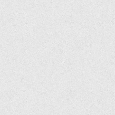
Корисні посилання
Навчально-методичний
З організації виховної та культурно-мистецької роботи
студентів
Технічних засобів навчання
Редакційно-видавничий
Центри
Розвитку кар’єри
Ресурсний центр зі сталого розвитку
Моніторингу якості освітнього процесу та інноваційного
розвитку
Грантових проєктів
Грантові проєкти ВТЕІ ДТЕУ
Підтримки технологій та інновацій (TISC)