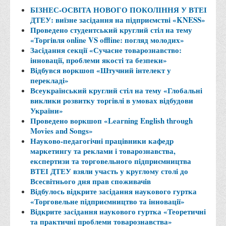
Місія та цілі
БІЗНЕС-ОСВІТА НОВОГО ПОКОЛІННЯ У ВТЕІ
Про порядок надання публічної інформації
ДТЕУ: виїзне засідання на підприємстві «KNESS»
Проведено студентський круглий стіл на тему
Публічна інформація
«Торгівля online VS offline: погляд молодих»
Засідання секції «Сучасне товарознавство:
Заходи запобігання протиправним діям
інновації, проблеми якості та безпеки»
Антикорупційні заходи
Відбувся воркшоп «Штучний інтелект у
перекладі»
Протидія тероризму та насиллю
Всеукраїнський круглий стіл на тему «Глобальні
виклики розвитку торгівлі в умовах відбудови
Як розпізнати глорифікацію збройної агресії РФ проти
України»
України та протистояти їй?
Проведено воркшоп «Learning English through
Правила безпеки під час війни
Movies and Songs»
Науково-педагогічні працівники кафедр
Соціальна реклама
маркетингу та реклами і товарознавства,
експертизи та торговельного підприємництва
Правила поведінки у разі виявлення вибухонебезпечних
ВТЕІ ДТЕУ взяли участь у круглому столі до
предметів
Всесвітнього дня прав споживачів
Протидія торгівлі людьми
Відбулось відкрите засідання наукового гуртка
«Торговельне підприємництво та інновації»
Дії населення в умовах надзвичайних ситуацій воєнного
Відкрите засідання наукового гуртка «Теоретичні
характеру
та практичні проблеми товарознавства»