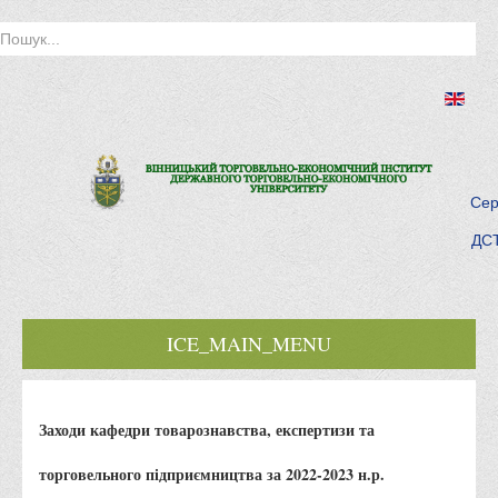
Сер
ДСТ
ICE_MAIN_MENU
Головна
Заходи кафедри товарознавства, експертизи та
Історія інституту
Інститут сьогодні
торговельного підприємництва за 2022-2023 н.р.