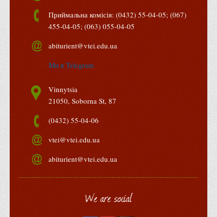
Адміністрація
Приймальна комісія: (0432) 55-04-05; (067)
455-04-05; (063) 055-04-05
Факультети
Обліково-фінансовий
abiturient@vtei.edu.ua
Торгівлі, маркетингу та сфери обслуговування
Ми в Telegram
Економіки, менеджменту та права
Vinnytsia
Кафедри
21050, Soborna St, 87
Маркетингу та реклами
(0432) 55-04-06
Товарознавства, експертизи та торговельного
підприємництва
vtei@vtei.edu.ua
Туризму та готельно-ресторанної справи
abiturient@vtei.edu.ua
Фізичного виховання та спорту
Менеджменту та публічного управління
We are social
Інноваційної економіки та цифрових технологій
Психології