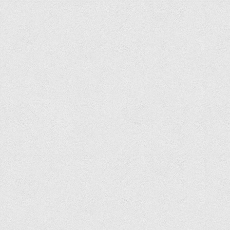
Психологічного сприяння
Бібліотека
Музей грошей
Студенту
Довідник студента
Реквізити для оплати
Права та обов'язки студентів
Інформація про гуртожитки
Положення
Положення про переведення здобувачів вищої освіти на
вакантні місця державного замовлення
Положення про старосту академічної групи
Положення про оцінювання результатів навчання
здобувачів вищої освіти