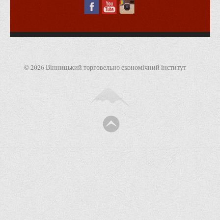
Права
Обліку та оподаткування
Фінансів
Іноземної філології та перекладу
© 2026 Вінницький торговельно економічний інститут
Відділи
Реклами та зв'язків з громадськістю
Наукової роботи та міжнародної співпраці
Здобутки студентів
Матеріали наукових конференцій та вебінарів
Міжнародна діяльність
Закордонні партнери
Програми подвійного диплому
Програми стажування (міжнародна практика)
Міжнародні проєкти