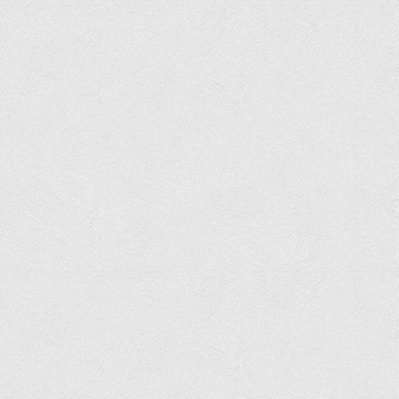
Офіційний сайт університету
Медіа
Фотогалерея
Відеогалерея
ВТЕІ у ЗМІ