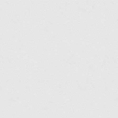
Програми вступних випробувань
Перелік предметних тестів єдиного вступного фахового
випробування для вступу для здобуття ступеня магістра на
основі НРК6, НРК7
Положення про організацію та проведення вступних
випробувань
Відеозаписи вступних випробувань
Вступникам з ТОТ
Як обрати спеціальність: 10 порад вступникам
Ми в Telegram
Життя інституту
Рада студентського самоврядування
Студентський туристичний клуб "Way to Freedom"
Студентське наукове товариство «ВАТРА»