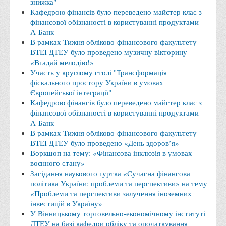
знижка"
Кафедрою фінансів було переведено майстер клас з
Адміністрація
фінансової обізнаності в користуванні продуктами
Факультети
А-Банк
В рамках Тижня обліково-фінансового факультету
Обліково-фінансовий
ВТЕІ ДТЕУ було проведено музичну вікторину
«Вгадай мелодію!»
Торгівлі, маркетингу та сфери обслуговування
Участь у круглому столі "Трансформація
Економіки, менеджменту та права
фіскального простору України в умовах
Європейської інтеграції"
Кафедри
Кафедрою фінансів було переведено майстер клас з
Маркетингу та реклами
фінансової обізнаності в користуванні продуктами
А-Банк
Товарознавства, експертизи та торговельного
В рамках Тижня обліково-фінансового факультету
підприємництва
ВТЕІ ДТЕУ було проведено «День здоров’я»
Воркшоп на тему: «Фінансова інклюзія в умовах
Туризму та готельно-ресторанної справи
воєнного стану»
Засідання наукового гуртка «Сучасна фінансова
Фізичного виховання та спорту
політика України: проблеми та перспективи» на тему
Менеджменту та публічного управління
«Проблеми та перспективи залучення іноземних
інвестицій в Україну»
Інноваційної економіки та цифрових технологій
У Вінницькому торговельно-економічному інституті
Психології
ДТЕУ на базі кафедри обліку та оподаткування