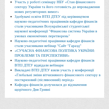
Участь у роботі семінару НБУ «Стан фінансового
Корисні посилання
сектору України та його готовність до впровадження
нових регуляторних вимог»
Навчально-методичний
Здобувачі освіти ВТЕІ ДТЕУ під керівництвом
науково-педагогічних працівників кафедри фінансів
З організації виховної та культурно-мистецької роботи
стали учасниками Всеукраїнської студентської
студентів
наукової конференції "Фінансова система України в
Технічних засобів навчання
умовах економічних перетворень"
Науково-педагогічні працівники кафедри фінансів
Редакційно-видавничий
стали учасниками вебінар "Сайт "Гаразд"
«СУЧАСНА ФІНАНСОВА ПОЛІТИКА УКРАЇНИ:
Центри
ПРОБЛЕМИ ТА ПЕРСПЕКТИВИ»
Розвитку кар’єри
Науково-педагогічні працівники кафедри фінансів
ВТЕІ ДТЕУ відвідали вебінари
Ресурсний центр зі сталого розвитку
Викладачі ВТЕІ ДТЕУ взяли участь у конференції
Моніторингу якості освітнього процесу та інноваційного
«Глобальні зміни вітчизняного фінансового сектору в
посткризовий (післявоєнний) період»
розвитку
Кафедра фінансів долучилася до відзначення
Грантових проєктів
щорічного Дня Гривні
Грантові проєкти ВТЕІ ДТЕУ
Підтримки технологій та інновацій (TISC)