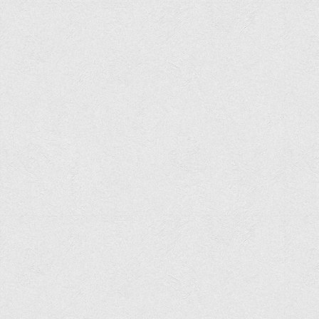
Графіки освітнього процесу
Реєстр вибіркових дисциплін
Бази практик
Студентське наукове товариство «ВАТРА»
ТОП-20 кращих студентів
ТОП-20 кращих студентів 2025
ТОП-20 кращих студентів 2024
ТОП-20 кращих студентів 2023
ТОП-20 кращих студентів 2022
ТОП-20 кращих студентів 2021
ТОП-20 кращих студентів 2020
ТОП-20 кращих студентів 2019
ТОП-20 кращих студентів 2018
ТОП-20 кращих студентів 2017