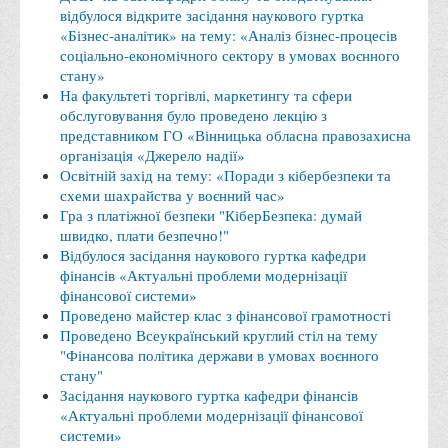
відбулося відкрите засідання наукового гуртка
Права
«Бізнес-аналітик» на тему: «Аналіз бізнес-процесів
соціально-економічного сектору в умовах воєнного
Обліку та оподаткування
стану»
Фінансів
На факультеті торгівлі, маркетингу та сфери
обслуговування було проведено лекцію з
Іноземної філології та перекладу
представником ГО «Вінницька обласна правозахисна
Відділи
організація «Джерело надії»
Освітній захід на тему: «Поради з кібербезпеки та
Реклами та зв'язків з громадськістю
схеми шахрайства у воєнний час»
Гра з платіжної безпеки "КіберБезпека: думай
Наукової роботи та міжнародної співпраці
швидко, плати безпечно!"
Здобутки студентів
Відбулося засідання наукового гуртка кафедри
фінансів «Актуальні проблеми модернізації
Матеріали наукових конференцій та вебінарів
фінансової системи»
Міжнародна діяльність
Проведено майстер клас з фінансової грамотності
Проведено Всеукраїнський круглий стіл на тему
Закордонні партнери
"Фінансова політика держави в умовах воєнного
стану"
Програми подвійного диплому
Засідання наукового гуртка кафедри фінансів
Програми стажування (міжнародна практика)
«Актуальні проблеми модернізації фінансової
системи»
Міжнародні проєкти