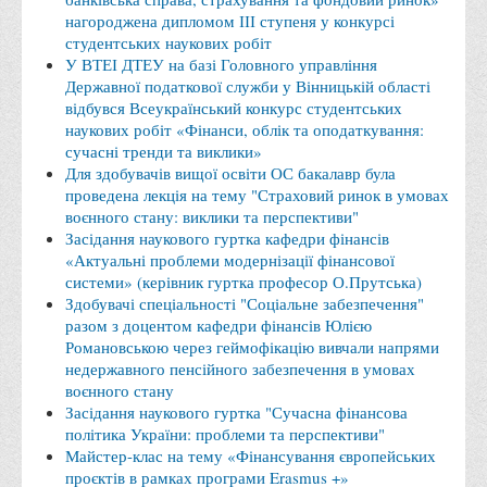
Місія та цілі
нагороджена дипломом ІІІ ступеня у конкурсі
Про порядок надання публічної інформації
студентських наукових робіт
У ВТЕІ ДТЕУ на базі Головного управління
Публічна інформація
Державної податкової служби у Вінницькій області
відбувся Всеукраїнський конкурс студентських
Заходи запобігання протиправним діям
наукових робіт «Фінанси, облік та оподаткування:
Антикорупційні заходи
сучасні тренди та виклики»
Для здобувачів вищої освіти ОС бакалавр була
Протидія тероризму та насиллю
проведена лекція на тему "Страховий ринок в умовах
Як розпізнати глорифікацію збройної агресії РФ проти
воєнного стану: виклики та перспективи"
Засідання наукового гуртка кафедри фінансів
України та протистояти їй?
«Актуальні проблеми модернізації фінансової
Правила безпеки під час війни
системи» (керівник гуртка професор О.Прутська)
Здобувачі спеціальності "Соціальне забезпечення"
Соціальна реклама
разом з доцентом кафедри фінансів Юлією
Романовською через геймофікацію вивчали напрями
Правила поведінки у разі виявлення вибухонебезпечних
недержавного пенсійного забезпечення в умовах
предметів
воєнного стану
Протидія торгівлі людьми
Засідання наукового гуртка "Сучасна фінансова
політика України: проблеми та перспективи"
Дії населення в умовах надзвичайних ситуацій воєнного
Майстер-клас на тему «Фінансування європейських
характеру
проєктів в рамках програми Erasmus +»