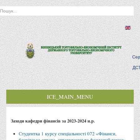
Сер
ДСТ
ICE_MAIN_MENU
Головна
Заходи кафедри фінансів за 2023-2024 н.р.
Історія інституту
Інститут сьогодні
Студентка 1 курсу спеціальності 072 «Фінанси,
банківська справа, страхування та фондовий ринок»