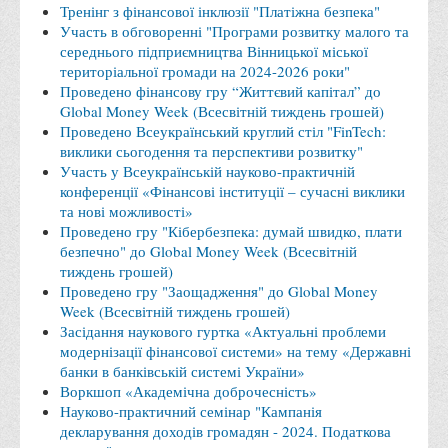
Тренінг з фінансової інклюзії "Платіжна безпека"
Правила безпечної поведінки учасників освітнього процесу в
Участь в обговоренні "Програми розвитку малого та
умовах війни
середнього підприємництва Вінницької міської
територіальної громади на 2024-2026 роки"
Що можна і не можна знімати, показувати під час війни
Проведено фінансову гру “Життєвий капітал” до
Контакти державних та громадських організацій, які
Global Money Week (Всесвітній тиждень грошей)
Проведено Всеукраїнський круглий стіл "FinTech:
допомагають тим, хто пережили сексуальне насильство,
виклики сьогодення та перспективи розвитку"
пов'язане з конфліктом та їх родинам у Вінницькій області
Участь у Всеукраїнській науково-практичній
10 точних фактів про наркотики. З’ясуй правду про
конференції «Фінансові інституції – сучасні виклики
та нові можливості»
наркотики. Врятуй чиєсь життя
Проведено гру "Кібербезпека: думай швидко, плати
Контакти
безпечно" до Global Money Week (Всесвітній
тиждень грошей)
3D тур
Проведено гру "Заощадження" до Global Money
Екскурсія до ВТЕІ
Week (Всесвітній тиждень грошей)
Засідання наукового гуртка «Актуальні проблеми
SEL
модернізації фінансової системи» на тему «Державні
банки в банківській системі України»
Smart Electronic Learning
Воркшоп «Академічна доброчесність»
Репозиторій
Науково-практичний семінар "Кампанія
декларування доходів громадян - 2024. Податкова
Структура