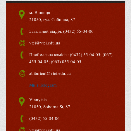
Психологічного сприяння
Бібліотека
м. Вінниця
21050, вул. Соборна, 87
Музей грошей
Загальний відділ: (0432) 55-04-06
Студенту
Довідник студента
vtei@vtei.edu.ua
Реквізити для оплати
Приймальна комісія: (0432) 55-04-05; (067)
Права та обов'язки студентів
455-04-05; (063) 055-04-05
Інформація про гуртожитки
abiturient@vtei.edu.ua
Положення
Ми в Telegram
Положення про переведення здобувачів вищої освіти на
вакантні місця державного замовлення
Vinnytsia
Положення про старосту академічної групи
21050, Soborna St, 87
Положення про оцінювання результатів навчання
(0432) 55-04-06
здобувачів вищої освіти
vtei@vtei.edu.ua