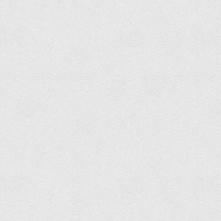
Асоціація випускників та друзів
Анкета випускника 2020-2026 років
Анкета випускника минулих років
Первинна профспілкова організація
Бізнес-школа
Юридична клініка
Наші досягнення
Літературна сторінка
ВТЕІ волонтерить
ДТЕУ
Історія та місія університету
Структура університету
Адміністрація університету
Університет в рейтингах ЗВО України