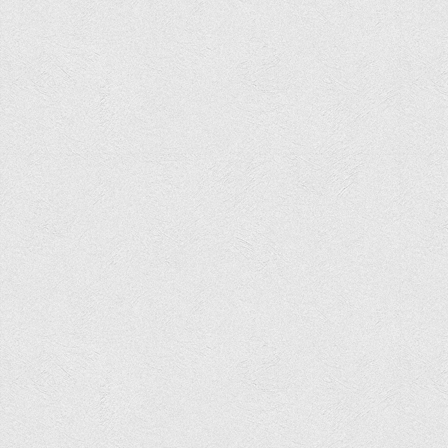
Вступнику
Чому варто обирати ВТЕІ?
Етапи вступної кампанії 2026
Перелік спеціальностей, освітніх програм
Перелік документів
Обсяги державного замовлення
Розклади проведення вступних випробувань та співбесід
Розмір плати за надання освітніх послуг на 2026-2027 н.р.
Приймальна комісія
Положення про приймальну комісію
Положення про апеляційну комісію
Рішення приймальної комісії
Порядок прийому
Правила прийому на навчання