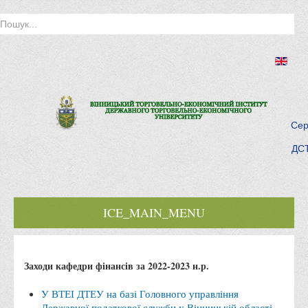
Сер
ДСТ
ICE_MAIN_MENU
Головна
Заходи кафедри фінансів за 2022-2023 н.р.
Історія інституту
Інститут сьогодні
У ВТЕІ ДТЕУ на базі Головного управління
Державної податкової служби у Вінницькій області