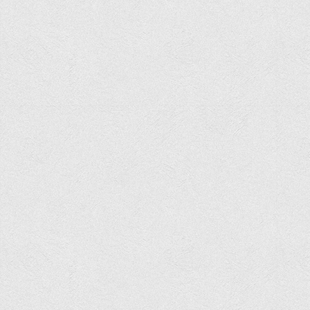
Положення "Про правила призначення академічних
стипендій"
Порядок розрахунків за договорами
Положення про порядок розрахунків за договорами про
навчання(підготовку) громадян України
Порядок надання освітніх платних послуг
Перелік платних освітніх та інших послуг
Путівник першокурсника
Етичний кодекс здобувача вищої освіти
IP дайджест для студентів: про захист прав інтелектуальної
власності
Система управління навчанням
Розклади, графіки
Розклад дзвінків
Розклад занять і сесій