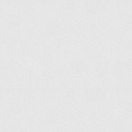
Графіки освітнього процесу
Реєстр вибіркових дисциплін
Бази практик
Студентське наукове товариство «ВАТРА»
ТОП-20 кращих студентів
ТОП-20 кращих студентів 2025
ТОП-20 кращих студентів 2024
ТОП-20 кращих студентів 2023
ТОП-20 кращих студентів 2022
ТОП-20 кращих студентів 2021
ТОП-20 кращих студентів 2020
ТОП-20 кращих студентів 2019
ТОП-20 кращих студентів 2018
ТОП-20 кращих студентів 2017