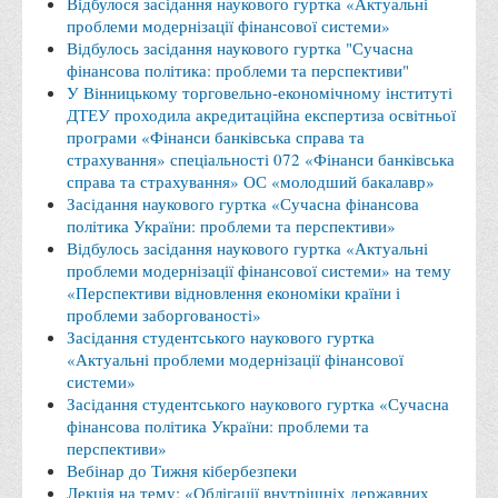
Відбулося засідання наукового гуртка «Актуальні
проблеми модернізації фінансової системи»
Адміністрація
Відбулось засідання наукового гуртка "Сучасна
Факультети
фінансова політика: проблеми та перспективи"
У Вінницькому торговельно-економічному інституті
Обліково-фінансовий
ДТЕУ проходила акредитаційна експертиза освітньої
програми «Фінанси банківська справа та
Торгівлі, маркетингу та сфери обслуговування
страхування» спеціальності 072 «Фінанси банківська
Економіки, менеджменту та права
справа та страхування» ОС «молодший бакалавр»
Засідання наукового гуртка «Сучасна фінансова
Кафедри
політика України: проблеми та перспективи»
Маркетингу та реклами
Відбулось засідання наукового гуртка «Актуальні
проблеми модернізації фінансової системи» на тему
Товарознавства, експертизи та торговельного
«Перспективи відновлення економіки країни і
підприємництва
проблеми заборгованості»
Засідання студентського наукового гуртка
Туризму та готельно-ресторанної справи
«Актуальні проблеми модернізації фінансової
системи»
Фізичного виховання та спорту
Засідання студентського наукового гуртка «Сучасна
Менеджменту та публічного управління
фінансова політика України: проблеми та
перспективи»
Інноваційної економіки та цифрових технологій
Вебінар до Тижня кібербезпеки
Психології
Лекція на тему: «Облігації внутрішніх державних