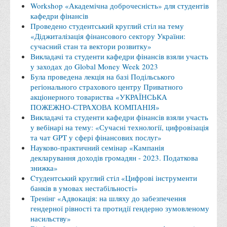
Workshop «Академічна доброчесність» для студентів
Правила безпечної поведінки учасників освітнього процесу в
кафедри фінансів
умовах війни
Проведено студентський круглий стіл на тему
«Діджиталізація фінансового сектору України:
Що можна і не можна знімати, показувати під час війни
сучасний стан та вектори розвитку»
Контакти державних та громадських організацій, які
Викладачі та студенти кафедри фінансів взяли участь
у заходах до Global Money Week 2023
допомагають тим, хто пережили сексуальне насильство,
Була проведена лекція на базі Подільського
пов'язане з конфліктом та їх родинам у Вінницькій області
регіонального страхового центру Приватного
10 точних фактів про наркотики. З’ясуй правду про
акціонерного товариства «УКРАЇНСЬКА
ПОЖЕЖНО-СТРАХОВА КОМПАНІЯ»
наркотики. Врятуй чиєсь життя
Викладачі та студенти кафедри фінансів взяли участь
Контакти
у вебінарі на тему: «Сучасні технології, цифровізація
та чат GPT у сфері фінансових послуг»
3D тур
Науково-практичний семінар «Кампанія
Екскурсія до ВТЕІ
декларування доходів громадян - 2023. Податкова
знижка»
SEL
Cтудентський круглий стіл «Цифрові інструменти
банків в умовах нестабільності»
Smart Electronic Learning
Тренінг «Адвокація: на шляху до забезпечення
Репозиторій
гендерної рівності та протидії гендерно зумовленому
насильству»
Структура