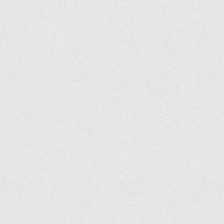
Вступнику
Чому варто обирати ВТЕІ?
Етапи вступної кампанії 2026
Перелік спеціальностей, освітніх програм
Перелік документів
Обсяги державного замовлення
Розклади проведення вступних випробувань та співбесід
Розмір плати за надання освітніх послуг на 2026-2027 н.р.
Приймальна комісія
Положення про приймальну комісію
Положення про апеляційну комісію
Рішення приймальної комісії
Порядок прийому
Правила прийому на навчання