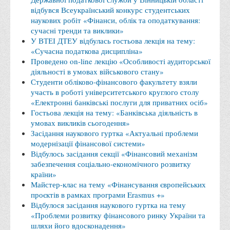
Місія та цілі
відбувся Всеукраїнський конкурс студентських
Про порядок надання публічної інформації
наукових робіт «Фінанси, облік та оподаткування:
сучасні тренди та виклики»
Публічна інформація
У ВТЕІ ДТЕУ відбулась гостьова лекція на тему:
«Сучасна податкова дисципліна»
Заходи запобігання протиправним діям
Проведено on-line лекцію «Особливості аудиторської
Антикорупційні заходи
діяльності в умовах військового стану»
Студенти обліково-фінансового факультету взяли
Протидія тероризму та насиллю
участь в роботі університетського круглого столу
Як розпізнати глорифікацію збройної агресії РФ проти
«Електронні банківські послуги для приватних осіб»
Гостьова лекція на тему: «Банківська діяльність в
України та протистояти їй?
умовах викликів сьогодення»
Правила безпеки під час війни
Засідання наукового гуртка «Актуальні проблеми
модернізації фінансової системи»
Соціальна реклама
Відбулось засідання секції «Фінансовий механізм
забезпечення соціально-економічного розвитку
Правила поведінки у разі виявлення вибухонебезпечних
країни»
предметів
Майстер-клас на тему «Фінансування європейських
Протидія торгівлі людьми
проєктів в рамках програми Erasmus +»
Відбулося засідання наукового гуртка на тему
Дії населення в умовах надзвичайних ситуацій воєнного
«Проблеми розвитку фінансового ринку України та
характеру
шляхи його вдосконадення»