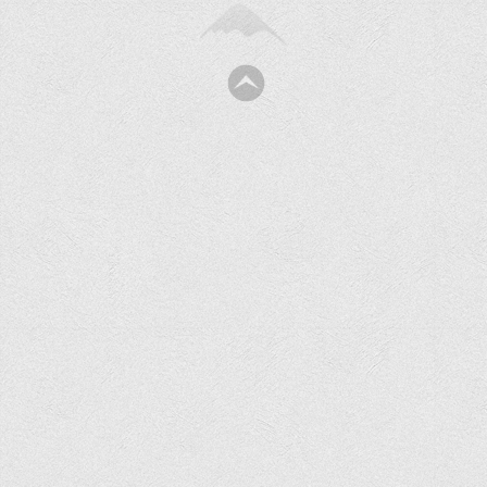
Психологічного сприяння
Бібліотека
Музей грошей
Студенту
Довідник студента
Реквізити для оплати
Права та обов'язки студентів
Інформація про гуртожитки
Положення
Положення про переведення здобувачів вищої освіти на
вакантні місця державного замовлення
Положення про старосту академічної групи
Положення про оцінювання результатів навчання
здобувачів вищої освіти