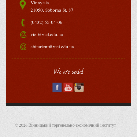
Vinnytsia
Корисні посилання
21050, Soborna St, 87
Навчально-методичний
(0432) 55-04-06
З організації виховної та культурно-мистецької роботи
студентів
vtei@vtei.edu.ua
Технічних засобів навчання
abiturient@vtei.edu.ua
Редакційно-видавничий
Центри
We are social
Розвитку кар’єри
Ресурсний центр зі сталого розвитку
Моніторингу якості освітнього процесу та інноваційного
розвитку
Грантових проєктів
Грантові проєкти ВТЕІ ДТЕУ
© 2026 Вінницький торговельно економічний інститут
Підтримки технологій та інновацій (TISC)