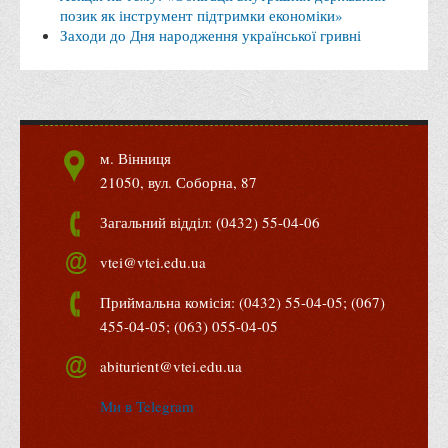
позик як інструмент підтримки економіки»
Права
Заходи до Дня народження української гривні
Обліку та оподаткування
Фінансів
Іноземної філології та перекладу
Відділи
м. Вінниця
21050, вул. Соборна, 87
Реклами та зв'язків з громадськістю
Наукової роботи та міжнародної співпраці
Загальний відділ: (0432) 55-04-06
Здобутки студентів
vtei@vtei.edu.ua
Матеріали наукових конференцій та вебінарів
Приймальна комісія: (0432) 55-04-05; (067)
Міжнародна діяльність
455-04-05; (063) 055-04-05
Закордонні партнери
abiturient@vtei.edu.ua
Програми подвійного диплому
Ми в Telegram
Програми стажування (міжнародна практика)
Міжнародні проєкти