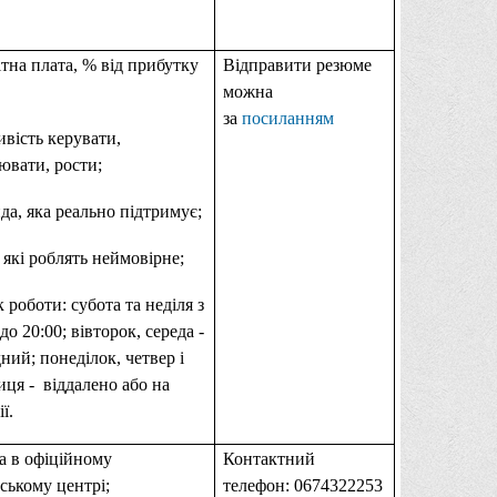
ітна плата, % від прибутку
Відправити резюме
можна
за
посиланням
вість керувати,
ювати, рости;
да, яка реально підтримує;
, які роблять неймовірне;
к роботи: субота та неділя з
до 20:00; вівторок, середа -
ний; понеділок, четвер і
иця -
віддалено або на
ї.
а в офіційному
Контактний
ському центрі;
телефон: 0674322253