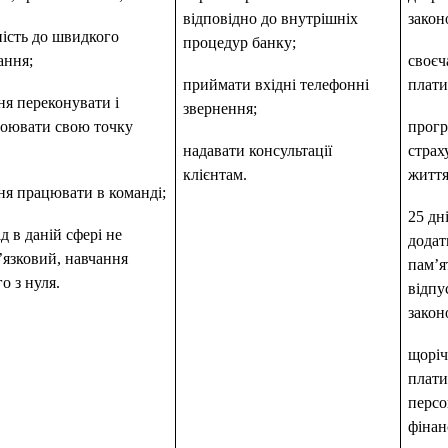
відповідно до внутрішніх
закон
ність до швидкого
процедур банку;
ання;
своєч
приймати вхідні телефонні
плати
ня переконувати і
звернення;
тоювати свою точку
прогр
надавати консультації
страх
клієнтам.
життя
ня працювати в команді;
25 дн
д в даній сфері не
додат
’язковий, навчання
пам’ят
о з нуля.
відпу
закон
щоріч
плати
персо
фінан