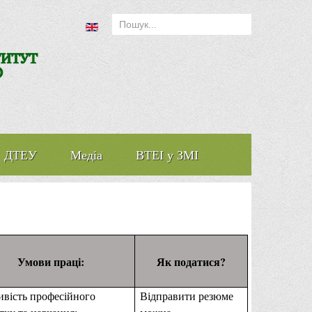
ДТЕУ
Медіа
ВТЕІ у ЗМІ
Умови праці:
Як податися?
вість професійного
Відправити резюме