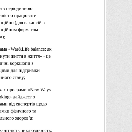
а з періодичною
ивістю працювати
нційно (для вакансій з
анційним форматом
и);
ама «War&Life balance: як
нути життя в життя» - це
ичні воркшопи з
цями для підтримки
йного стану;
ках програми «New Ways
rking» дайджест з
ами від експертів щодо
имки фізичного та
льного здоров’я;
манітність, інклюзивність;