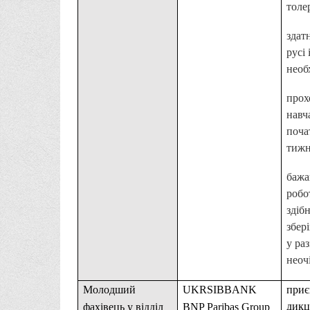
толе
здат
русі 
необ
прох
навч
поча
тижн
бажа
робо
здіб
збер
у ра
неоч
Молодший
UKRSIBBANK
приє
дикц
фахівець у відділ
BNP Paribas Group