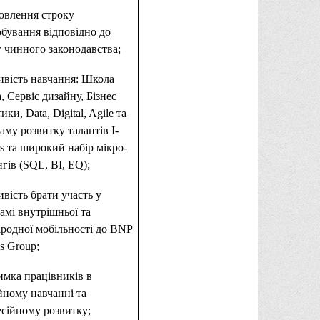
овлення строку
бування відповідно до
 чинного законодавства;
вість навчання: Школа
а, Сервіс дизайну, Бізнес
ики, Data, Digital, Agile та
аму розвитку талантів I-
rs та широкий набір мікро-
нгів (SQL, BI, EQ);
вість брати участь у
амі внутрішньої та
родної мобільності до BNP
as Group;
имка працівників в
йному навчанні та
сійному розвитку;