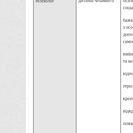
дитини Фламінго
псих
психолог
соці
бажа
з ос
допо
само
вмін
та к
відп
терп
креа
відкр
пова