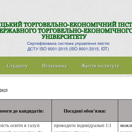
Сертифікована система управління якістю
ДСТУ ISO 9001:2015 (ISO 9001:2015, IDT)
Студенту
Вступнику
Життя інституту
2025
имоги до кандидатів:
Посадові обов’язки:
ість освіти в галузі
проводити індивідуальні 1:1
можли