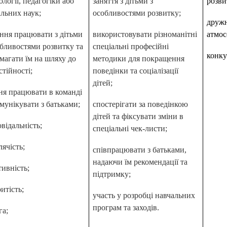
ології, педагогіки або
заняття з дітьми з
розви
альних наук;
особливостями розвитку;
дружн
ння працювати з дітьми
використовувати різноманітні
атмос
обливостями розвитку та
спеціальні професійні
конку
магати їм на шляху до
методики для покращення
стійності;
поведінки та соціалізації
дітей;
ня працювати в команді
омунікувати з батьками;
спостерігати за поведінкою
дітей та фіксувати зміни в
овідальність;
спеціальні чек-листи;
лячість;
співпрацювати з батьками,
надаючи їм рекомендації та
тивність;
підтримку;
итість;
участь у розробці навчальних
програм та заходів.
га;