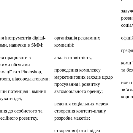
залуч
розви
соціа
я інструментів digital-
організація рекламних
офіці
ами, навички в SMM;
компаній;
графі
ня працювати з
аналіз та звітність;
комп’
кими обсягами
проведення комплексу
та бе
мації та з Photoshop,
маркетингових заходів щодо
troom, відеоредакторами;
нові 
просування і розвитку
зв’яз
чий потенціал і вміння
автомобільного бренду;
корпо
увати ідеї;
ведення соціальних мереж,
ння до особистого та
створення контент-плану,
есійного розвитку.
розробка макетів;
створення фото і відео