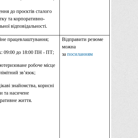
ення до проєктів сталого
тку та корпоративно-
льної відповідальності.
йне працевлаштування;
Відправити резюме
можна
к: 09:00 до 18:00 ПН - ПТ;
за
посиланням
ютеризоване робоче місце
злімітний зв’язок;
цікаві знайомства, корисні
ки та насичене
ративне життя.