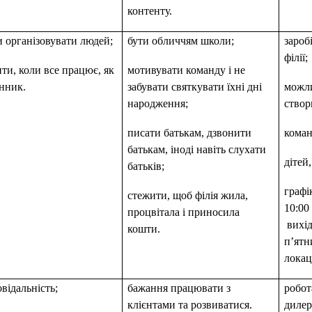
контенту.
и організовувати людей;
бути обличчям школи;
зароб
філії;
ти, коли все працює, як
мотивувати команду і не
нник.
забувати святкувати їхні дні
можли
народження;
створ
писати батькам, дзвонити
коман
батькам, іноді навіть слухати
дітей
батьків;
графі
стежити, щоб філія жила,
10:00 
процвітала і приносила
вихід
кошти.
п’ятн
локаці
овідальність;
бажання працювати з
робот
клієнтами та розвиватися.
дилер