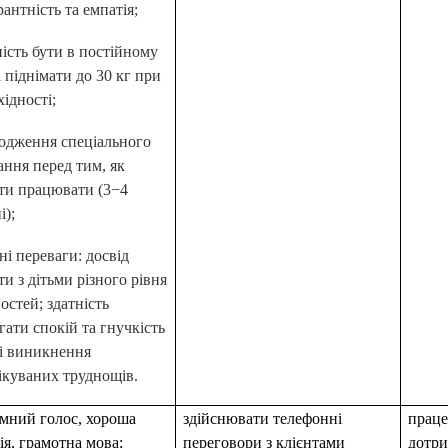
рантність та емпатія;
ність бути в постійному
і піднімати до 30 кг при
хідності;
одження спеціального
ання перед тим, як
ти працювати (3−4
і);
ні переваги: досвід
ти з дітьми різного рівня
ностей; здатність
ігати спокій та гнучкість
зі виникнення
ікуваних труднощів.
мний голос, хороша
здійснювати телефонні
праце
ія, грамотна мова;
переговори з клієнтами
дотри