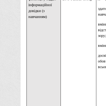
інформаційної
здат
довідки (з
навч
навчанням)
вмін
відс
зору;
вмін
досві
обов
всьог