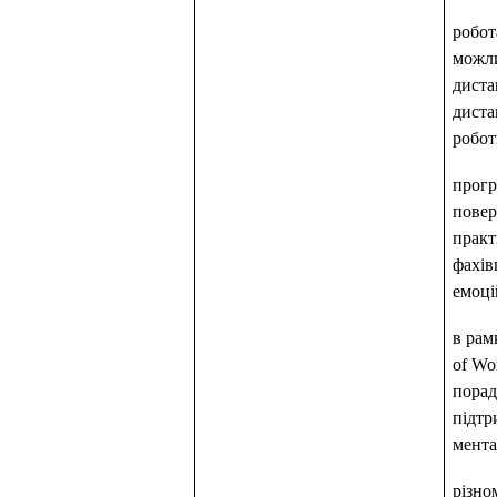
робот
можл
диста
дист
робот
прогр
повер
практ
фахів
емоці
в рам
of Wo
порад
підтр
мента
різно