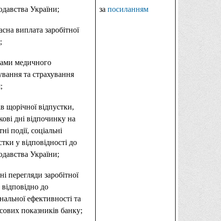
одавства України;
за
посиланням
асна виплата заробітної
;
ами медичного
ування та страхування
;
ів щорічної відпустки,
кові дні відпочинку на
ні події, соціальні
стки у відповідності до
одавства України;
ні перегляди заробітної
 відповідно до
нальної ефективності та
сових показників банку;