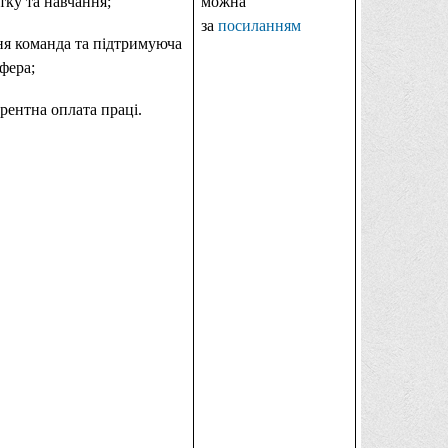
тку та навчання;
можна
за
посиланням
я команда та підтримуюча
фера;
рентна оплата праці.