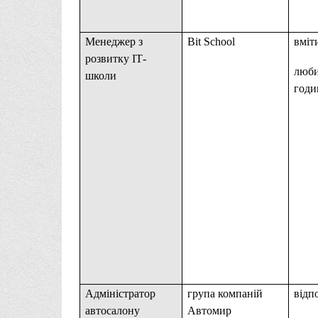
Менеджер з
Bit School
вміт
розвитку ІТ-
люби
школи
годи
Адміністратор
група компаній
відп
автосалону
Автомир