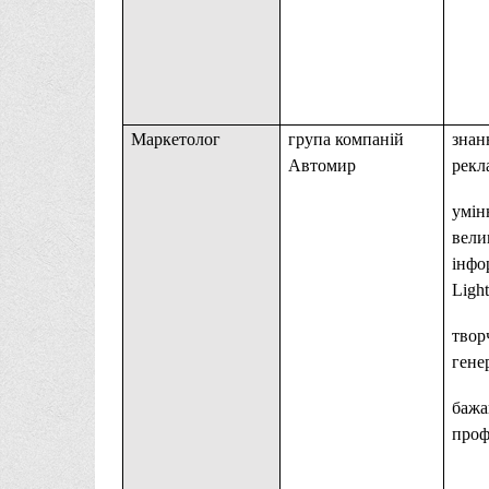
Маркетолог
група компаній
знанн
Автомир
рекл
умін
вели
інфор
Ligh
твор
генер
бажа
проф