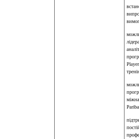
встан
випро
вимог
можли
лідер
аналіт
прогр
Playe
трені
можли
прогр
міжна
Parib
підтр
пості
профе