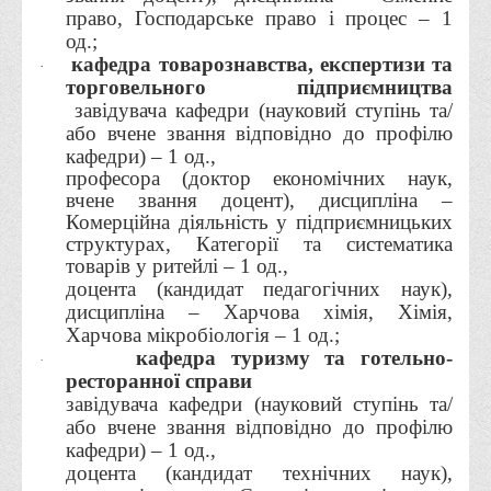
Положення "Про правила призначення академічних
право, Господарське право і процес – 1
стипендій"
од.;
кафедра товарознавства, експертизи та
Порядок розрахунків за договорами
·
торговельного підприємництва
Положення про порядок розрахунків за договорами про
завідувача кафедри (науковий ступінь та/
навчання(підготовку) громадян України
або вчене звання відповідно до профілю
кафедри) – 1 од.,
Порядок надання освітніх платних послуг
професора (доктор економічних наук,
вчене звання доцент), дисципліна –
Перелік платних освітніх та інших послуг
Комерційна діяльність у підприємницьких
Путівник першокурсника
структурах, Категорії та систематика
товарів у ритейлі – 1 од.,
Етичний кодекс здобувача вищої освіти
доцента (кандидат педагогічних наук),
IP дайджест для студентів: про захист прав інтелектуальної
дисципліна – Харчова хімія, Хімія,
власності
Харчова мікробіологія – 1 од.;
кафедра туризму та готельно-
·
Система управління навчанням
ресторанної справи
Розклади, графіки
завідувача кафедри (науковий ступінь та/
або вчене звання відповідно до профілю
Розклад дзвінків
кафедри) – 1 од.,
доцента (кандидат технічних наук),
Розклад занять і сесій