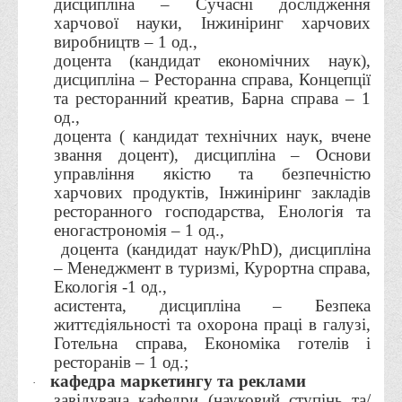
дисципліна – Сучасні дослідження
Графіки освітнього процесу
харчової науки, Інжиніринг харчових
виробництв – 1 од.,
Реєстр вибіркових дисциплін
доцента (кандидат економічних наук),
Бази практик
дисципліна – Ресторанна справа, Концепції
та ресторанний креатив, Барна справа – 1
Студентське наукове товариство «ВАТРА»
од.,
ТОП-20 кращих студентів
доцента ( кандидат технічних наук, вчене
звання доцент), дисципліна – Основи
ТОП-20 кращих студентів 2025
управління якістю та безпечністю
ТОП-20 кращих студентів 2024
харчових продуктів, Інжиніринг закладів
ресторанного господарства, Енологія та
ТОП-20 кращих студентів 2023
еногастрономія – 1 од.,
ТОП-20 кращих студентів 2022
доцента (кандидат наук/
PhD
), дисципліна
– Менеджмент в туризмі, Курортна справа,
ТОП-20 кращих студентів 2021
Екологія -1 од.,
ТОП-20 кращих студентів 2020
асистента, дисципліна – Безпека
життєдіяльності та охорона праці в галузі,
ТОП-20 кращих студентів 2019
Готельна справа, Економіка готелів і
ТОП-20 кращих студентів 2018
ресторанів – 1 од.;
кафедра маркетингу та реклами
·
ТОП-20 кращих студентів 2017
завідувача кафедри (науковий ступінь та/