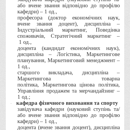
Вступнику
або вчене звання відповідно до профілю
кафедри) – 1 од.,
Чому варто обирати ВТЕІ?
професора (доктор економічних наук,
вчене звання доцент), дисципліна –
Етапи вступної кампанії 2026
Індустріальний маркетинг, Поведінка
Перелік спеціальностей, освітніх програм
споживачів, Стратегічний маркетинг –
1 од.,
Перелік документів
доцента (кандидат економічних наук),
Обсяги державного замовлення
дисципліна – Логістика, Маркетингове
планування, Маркетинговий менеджмент –
Розклади проведення вступних випробувань та співбесід
1 од.,
Розмір плати за надання освітніх послуг на 2026-2027 н.р.
старшого викладача, дисципліна –
Маркетингова товарна
Приймальна комісія
політика,
Маркетингова цінова політика,
Управління продажем та мерчандайзинг –
Положення про приймальну комісію
1 од.;
Положення про апеляційну комісію
кафедра фізичного виховання та спорту
·
завідувача кафедри (науковий ступінь та/
Рішення приймальної комісії
або вчене звання відповідно до профілю
Порядок прийому
кафедри) – 1 од.,
доцента (вчене звання доцент), дисципліна
Правила прийому на навчання