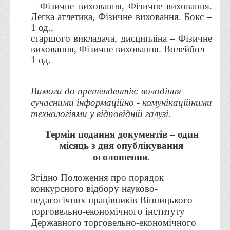
– Фізичне виховання, Фізичне виховання.
Програми вступних випробувань
Легка атлетика, Фізичне виховання. Бокс –
1 од.,
Перелік предметних тестів єдиного вступного фахового
старшого викладача, дисципліна – Фізичне
випробування для вступу для здобуття ступеня магістра на
виховання, Фізичне виховання. Волейбол –
основі НРК6, НРК7
1 од.
Положення про організацію та проведення вступних
випробувань
Вимога до претендентів: володіння
Відеозаписи вступних випробувань
сучасними інформаційно - комунікаційними
технологіями у відповідній галузі.
Вступникам з ТОТ
Як обрати спеціальність: 10 порад вступникам
Термін подання документів – один
місяць з дня опублікування
Ми в Telegram
оголошення.
Життя інституту
Згідно Положення про порядок
Рада студентського самоврядування
конкурсного відбору науково-
педагогічних працівників Вінницького
Студентський туристичний клуб "Way to Freedom"
торговельно-економічного інституту
Студентське наукове товариство «ВАТРА»
Державного торговельно-економічного