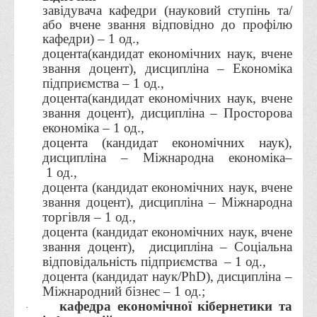
завідувача кафедри (науковий ступінь та/
Корисні посилання
або вчене звання відповідно до профілю
кафедри) – 1 од.,
Навчально-методичний
доцента(кандидат економічних наук, вчене
З організації виховної та культурно-мистецької роботи
звання доцент), дисципліна – Економіка
студентів
підприємства – 1 од.,
доцента(кандидат економічних наук, вчене
Технічних засобів навчання
звання доцент), дисципліна – Просторова
Редакційно-видавничий
економіка – 1 од.,
доцента (кандидат економічних наук),
Центри
дисципліна – Міжнародна економіка–
Розвитку кар’єри
1 од.,
доцента (кандидат економічних наук, вчене
Ресурсний центр зі сталого розвитку
звання доцент), дисципліна – Міжнародна
Моніторингу якості освітнього процесу та інноваційного
торгівля – 1 од.,
доцента (кандидат економічних наук, вчене
розвитку
звання доцент),
дисципліна – Соціальна
Грантових проєктів
відповідальність підприємства
– 1 од.,
доцента (кандидат наук/
PhD
), дисципліна –
Грантові проєкти ВТЕІ ДТЕУ
Міжнародний бізнес – 1 од.;
Підтримки технологій та інновацій (TISC)
кафедра економічної кібернетики та
·