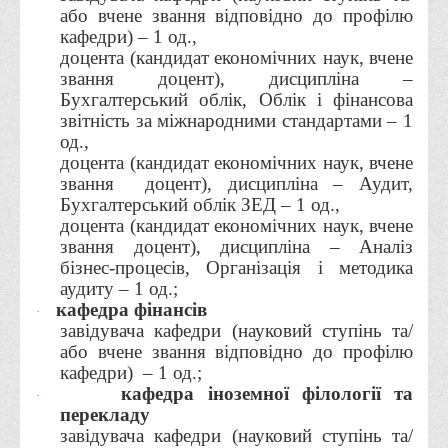
або вчене звання відповідно до профілю
Правила безпечної поведінки учасників освітнього процесу в
кафедри) – 1 од.,
умовах війни
доцента (кандидат економічних наук, вчене
Що можна і не можна знімати, показувати під час війни
звання доцент), дисципліна –
Бухгалтерський облік, Облік і фінансова
Контакти державних та громадських організацій, які
звітність за міжнародними стандартами – 1
допомагають тим, хто пережили сексуальне насильство,
од.,
пов'язане з конфліктом та їх родинам у Вінницькій області
доцента (кандидат економічних наук, вчене
звання
доцент), дисципліна – Аудит,
10 точних фактів про наркотики. З’ясуй правду про
Бухгалтерський облік ЗЕД – 1 од.,
наркотики. Врятуй чиєсь життя
доцента (кандидат економічних наук, вчене
Контакти
звання доцент), дисципліна – Аналіз
бізнес-процесів, Організація і методика
3D тур
аудиту – 1 од.;
кафедра фінансів
Екскурсія до ВТЕІ
·
завідувача кафедри (науковий ступінь та/
SEL
або вчене звання відповідно до профілю
кафедри)
– 1 од.;
Smart Electronic Learning
кафедра іноземної філології та
·
Репозиторій
перекладу
завідувача кафедри (науковий ступінь та/
Структура