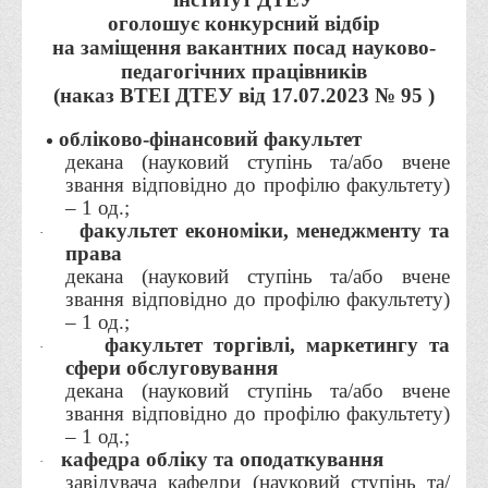
Місія та цілі
оголошує конкурсний відбір
Про порядок надання публічної інформації
на заміщення вакантних посад науково-
педагогічних працівників
Публічна інформація
(наказ ВТЕІ
Д
ТЕУ від
17
.07.202
3
№
95
)
Заходи запобігання протиправним діям
обліково-фінансовий факультет
Антикорупційні заходи
декана (науковий ступінь та/або вчене
Протидія тероризму та насиллю
звання відповідно до профілю факультету)
– 1 од.;
Як розпізнати глорифікацію збройної агресії РФ проти
факультет економіки, менеджменту та
·
України та протистояти їй?
права
декана (науковий ступінь та/або вчене
Правила безпеки під час війни
звання відповідно до профілю факультету)
Соціальна реклама
– 1 од.;
факультет торгівлі, маркетингу та
Правила поведінки у разі виявлення вибухонебезпечних
·
сфери обслуговування
предметів
декана (науковий ступінь та/або вчене
Протидія торгівлі людьми
звання відповідно до профілю факультету)
– 1 од.;
Дії населення в умовах надзвичайних ситуацій воєнного
кафедра обліку та оподаткування
·
характеру
завідувача кафедри (науковий ступінь та/