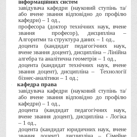
інформаційних систем
Психологічного сприяння
завідувача кафедри (науковий ступінь та/
Бібліотека
або вчене звання відповідно до профілю
кафедри) – 1 од.,
Музей грошей
професора (доктор технічних наук, вчене
Студенту
звання
професор), дисципліна –
Алгоритми та структура даних – 1 од.,
Довідник студента
доцента (кандидат педагогічних наук,
вчене звання доцент), дисципліна – Лінійна
Реквізити для оплати
алгебра та аналітична геометрія – 1 од.,
Права та обов'язки студентів
доцента (кандидат технічних наук, вчене
звання доцент), дисципліна –
Технології
Інформація про гуртожитки
бізнес-аналітики – 1 од.;
Положення
кафедра права
·
завідувача кафедри (науковий ступінь та/
Положення про переведення здобувачів вищої освіти на
або вчене звання відповідно до профілю
вакантні місця державного замовлення
кафедри) – 1 од.,
доцента (кандидат педагогічних наук,
Положення про старосту академічної групи
вчене звання доцент), дисципліна - Логіка
Положення про оцінювання результатів навчання
– 1 од.,
здобувачів вищої освіти
доцента (кандидат юридичних наук, вчене
звання доцент), дисципліна – Сімейне