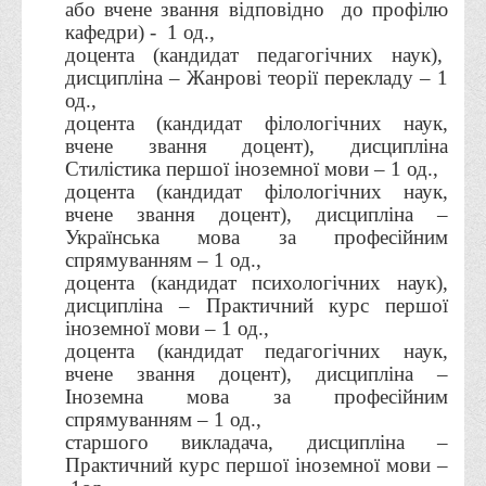
або вчене звання відповідно
до профілю
кафедри) - 1 од.,
Адміністрація
доцента (кандидат педагогічних наук),
Факультети
дисципліна – Жанрові теорії перекладу
– 1
од.,
Обліково-фінансовий
доцента (кандидат філологічних наук,
Торгівлі, маркетингу та сфери обслуговування
вчене звання доцент), дисципліна
Стилістика першої іноземної мови – 1 од.,
Економіки, менеджменту та права
доцента (кандидат філологічних наук,
Кафедри
вчене звання доцент), дисципліна –
Українська мова за професійним
Маркетингу та реклами
спрямуванням – 1 од.,
Товарознавства, експертизи та торговельного
доцента (кандидат психологічних наук),
підприємництва
дисципліна – Практичний курс першої
іноземної мови – 1 од.,
Туризму та готельно-ресторанної справи
доцента (кандидат педагогічних наук,
Фізичного виховання та спорту
вчене звання доцент), дисципліна –
Іноземна мова за професійним
Менеджменту та публічного управління
спрямуванням – 1 од.,
старшого викладача, дисципліна –
Інноваційної економіки та цифрових технологій
Практичний курс першої іноземної мови –
Психології