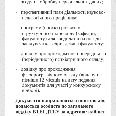
згоду на обробку персональних даних;
·
Офіційний сайт університету
перспективний план діяльності науково-
·
Медіа
педагогічного працівника;
Фотогалерея
програму (проєкт) розвитку
·
Відеогалерея
структурного підрозділу (кафедри,
факультету) для кандидатів на посади:
ВТЕІ у ЗМІ
завідувача кафедри, декана факультету;
довідку про проходження попереднього
·
(періодичного) психіатричного огляду;
довідку про проходження
·
флюорографічного огляду (видану не
пізніше 12 місяців на дату подання
документів для участі у конкурсному
відборі)
.
Документи направляються поштою або
подаються особисто до загального
відділу ВТЕІ ДТЕУ за адресою: кабінет