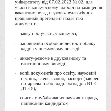
університету від 07.02.2022 № 02, д
ля
Асоціація випускників та друзів
участі в конкурсному відборі на заміщення
Анкета випускника 2020-2026 років
вакантних посад науково-педагогічних
працівників претендент подає такі
Анкета випускника минулих років
документи:
Первинна профспілкова організація
заяву про участь у конкурсі
;
·
Бізнес-школа
Юридична клініка
заповнений особовий листок з обліку
·
кадрів у письмовому вигляді;
Наші досягнення
анкету-резюме в друкованому та
Літературна сторінка
·
електронному вигляді;
ВТЕІ волонтерить
копії документів про освіту, науковий
·
ДТЕУ
ступінь, вчене звання, паспорт (завірені
нотаріально або відділом кадрів ВТЕІ
Історія та місія університету
ДТЕУ);
Структура університету
список опублікованих наукових праць,
·
Адміністрація університету
підписаний кандидатом;
Університет в рейтингах ЗВО України