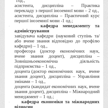
1од.,
асистента, дисципліна – Практика
Права
перекладу з першої іноземної мови – 2 од.,
Обліку та оподаткування
асистента, дисципліна – Практичний курс
першої іноземної мови -1 од.;
Фінансів
кафедра менеджменту та
·
Іноземної філології та перекладу
адміністрування
завідувача кафедри (науковий ступінь та/
Відділи
або вчене звання відповідно до профілю
Реклами та зв'язків з громадськістю
кафедри) – 1 од.,
професора (доктор економічних наук,
Наукової роботи та міжнародної співпраці
вчене звання доцент), дисципліна –
Здобутки студентів
Зовнішньоекономічна діяльність
підприємства – 1 од.,
Матеріали наукових конференцій та вебінарів
доцента (доктор економічних
наук,
вчене
Міжнародна діяльність
звання доцент), дисципліна – Управління
змінами – 1 од.,
Закордонні партнери
доцента (кандидат економічних наук, вчене
Програми подвійного диплому
звання доцент), дисципліна – Міжнародний
менеджмент – 1 од.;
Програми стажування (міжнародна практика)
кафедра економіки та міжнародних
·
Міжнародні проєкти
відносин