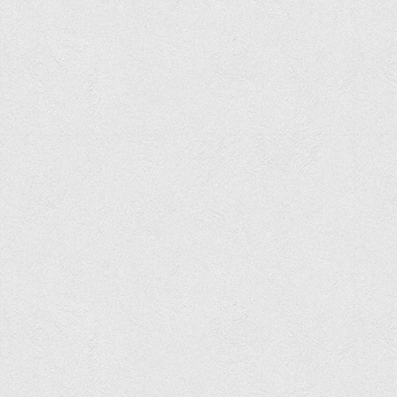
Корисні посилання
Навчально-методичний
З організації виховної та культурно-мистецької роботи
студентів
Технічних засобів навчання
Редакційно-видавничий
Центри
Розвитку кар’єри
Ресурсний центр зі сталого розвитку
Моніторингу якості освітнього процесу та інноваційного
розвитку
Грантових проєктів
Грантові проєкти ВТЕІ ДТЕУ
Підтримки технологій та інновацій (TISC)