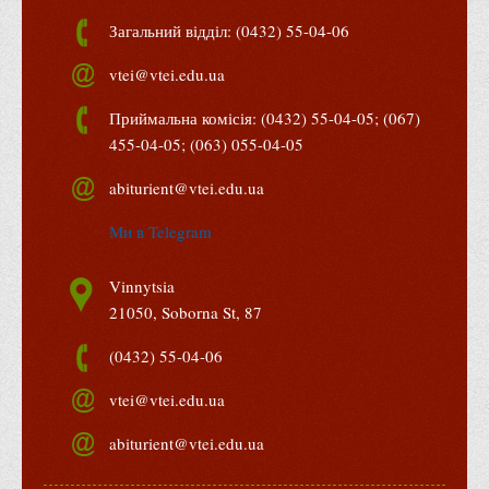
Правила безпечної поведінки учасників освітнього процесу в
Загальний відділ: (0432) 55-04-06
умовах війни
vtei@vtei.edu.ua
Що можна і не можна знімати, показувати під час війни
Контакти державних та громадських організацій, які
Приймальна комісія: (0432) 55-04-05; (067)
допомагають тим, хто пережили сексуальне насильство,
455-04-05; (063) 055-04-05
пов'язане з конфліктом та їх родинам у Вінницькій області
abiturient@vtei.edu.ua
10 точних фактів про наркотики. З’ясуй правду про
Ми в Telegram
наркотики. Врятуй чиєсь життя
Контакти
Vinnytsia
3D тур
21050, Soborna St, 87
Екскурсія до ВТЕІ
(0432) 55-04-06
SEL
vtei@vtei.edu.ua
Smart Electronic Learning
Репозиторій
abiturient@vtei.edu.ua
Структура