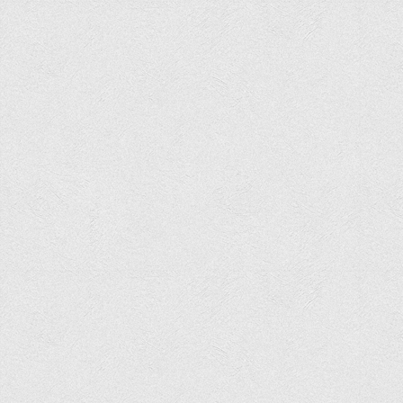
Права
Обліку та оподаткування
Фінансів
Іноземної філології та перекладу
Відділи
Реклами та зв'язків з громадськістю
Наукової роботи та міжнародної співпраці
Здобутки студентів
Матеріали наукових конференцій та вебінарів
Міжнародна діяльність
Закордонні партнери
Програми подвійного диплому
Програми стажування (міжнародна практика)
Міжнародні проєкти