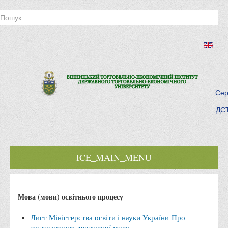
Сер
ДСТ
ICE_MAIN_MENU
Головна
Мова (мови) освітнього процесу
Історія інституту
Інститут сьогодні
Лист Міністерства освіти і науки України Про
застосування державної мови