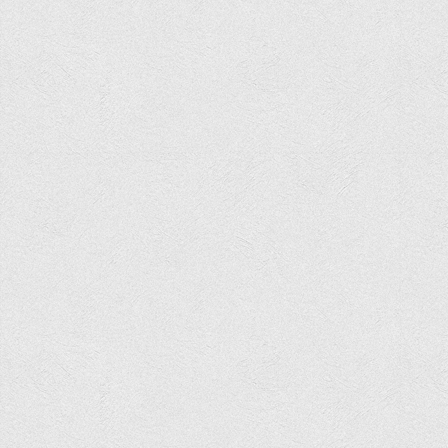
Положення "Про правила призначення академічних
стипендій"
Порядок розрахунків за договорами
Положення про порядок розрахунків за договорами про
навчання(підготовку) громадян України
Порядок надання освітніх платних послуг
Перелік платних освітніх та інших послуг
Путівник першокурсника
Етичний кодекс здобувача вищої освіти
IP дайджест для студентів: про захист прав інтелектуальної
власності
Система управління навчанням
Розклади, графіки
Розклад дзвінків
Розклад занять і сесій