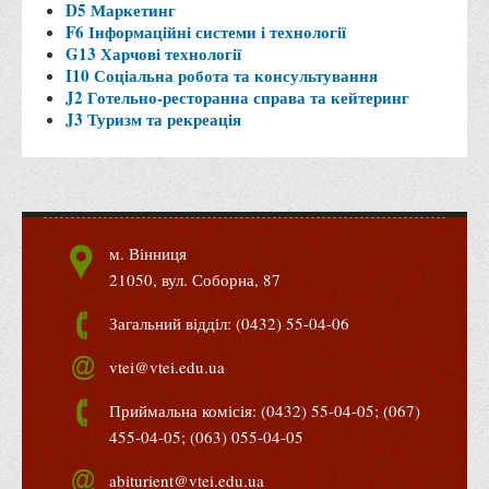
D5 Маркетинг
Права
F6 Інформаційні системи і технології
G13 Харчові технології
Обліку та оподаткування
I10 Соціальна робота та консультування
Фінансів
J2 Готельно-ресторанна справа та кейтеринг
J3 Туризм та рекреація
Іноземної філології та перекладу
Відділи
Реклами та зв'язків з громадськістю
Наукової роботи та міжнародної співпраці
м. Вінниця
Здобутки студентів
21050, вул. Соборна, 87
Матеріали наукових конференцій та вебінарів
Загальний відділ: (0432) 55-04-06
Міжнародна діяльність
vtei@vtei.edu.ua
Закордонні партнери
Програми подвійного диплому
Приймальна комісія: (0432) 55-04-05; (067)
455-04-05; (063) 055-04-05
Програми стажування (міжнародна практика)
Міжнародні проєкти
abiturient@vtei.edu.ua