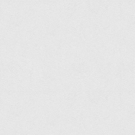
Графіки освітнього процесу
Реєстр вибіркових дисциплін
Бази практик
Студентське наукове товариство «ВАТРА»
ТОП-20 кращих студентів
ТОП-20 кращих студентів 2025
ТОП-20 кращих студентів 2024
ТОП-20 кращих студентів 2023
ТОП-20 кращих студентів 2022
ТОП-20 кращих студентів 2021
ТОП-20 кращих студентів 2020
ТОП-20 кращих студентів 2019
ТОП-20 кращих студентів 2018
ТОП-20 кращих студентів 2017