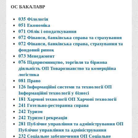
Місія та цілі
ОС БАКАЛАВР
Про порядок надання публічної інформації
035 Філологія
Публічна інформація
051 Економіка
071 Облік і оподаткування
Заходи запобігання протиправним діям
072 Фінанси, банківська справа та страхування
Антикорупційні заходи
072 Фінанси, банківська справа, страхування та
фондовий ринок
Протидія тероризму та насиллю
073 Менеджмент
Як розпізнати глорифікацію збройної агресії РФ проти
076 Підприємництво, торгівля та біржова
діяльність ОП Товарознавство та комерційна
України та протистояти їй?
логістика
Правила безпеки під час війни
081 Право
126 Інформаційні системи та технології ОП
Соціальна реклама
Інформаційні технології у бізнесі
Правила поведінки у разі виявлення вибухонебезпечних
181 Харчові технології ОП Харчові технології
241 Готельно-ресторанна справа
предметів
242 Туризм
Протидія торгівлі людьми
242 Туризм і рекреація
281 Публічне управління та адміністрування ОП
Дії населення в умовах надзвичайних ситуацій воєнного
Публічне управління та адміністрування
характеру
232 Соціальне забезпечення ОП Соціальне