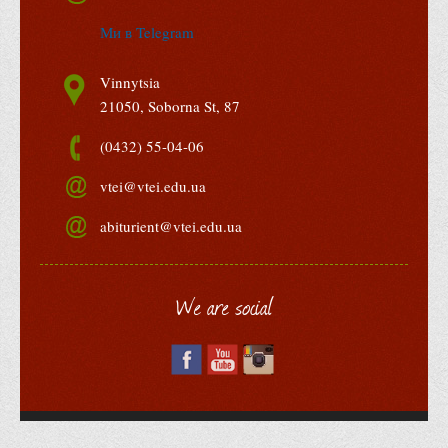
Корисні посилання
Ми в Telegram
Навчально-методичний
Vinnytsia
З організації виховної та культурно-мистецької роботи
21050, Soborna St, 87
студентів
Технічних засобів навчання
(0432) 55-04-06
Редакційно-видавничий
vtei@vtei.edu.ua
Центри
abiturient@vtei.edu.ua
Розвитку кар’єри
Ресурсний центр зі сталого розвитку
We are social
Моніторингу якості освітнього процесу та інноваційного
розвитку
Грантових проєктів
Грантові проєкти ВТЕІ ДТЕУ
Підтримки технологій та інновацій (TISC)