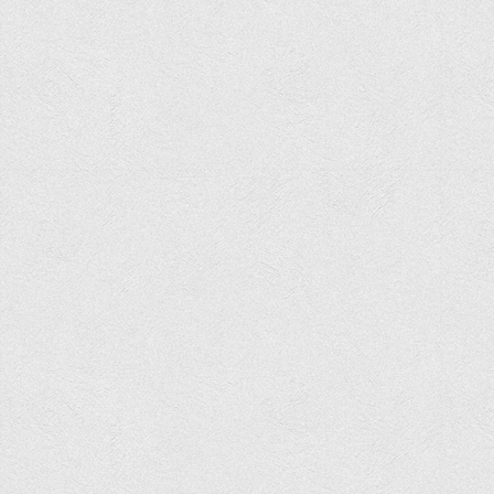
Вступнику
Чому варто обирати ВТЕІ?
Етапи вступної кампанії 2026
Перелік спеціальностей, освітніх програм
Перелік документів
Обсяги державного замовлення
Розклади проведення вступних випробувань та співбесід
Розмір плати за надання освітніх послуг на 2026-2027 н.р.
Приймальна комісія
Положення про приймальну комісію
Положення про апеляційну комісію
Рішення приймальної комісії
Порядок прийому
Правила прийому на навчання