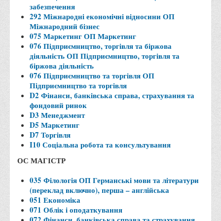
забезпечення
Правила безпечної поведінки учасників освітнього процесу в
292 Міжнародні економічні відносини ОП
умовах війни
Міжнародний бізнес
075 Маркетинг ОП Маркетинг
Що можна і не можна знімати, показувати під час війни
076 Підприємництво, торгівля та біржова
Контакти державних та громадських організацій, які
діяльність ОП Підприємництво, торгівля та
допомагають тим, хто пережили сексуальне насильство,
біржова діяльність
076 Підприємництво та торгівля ОП
пов'язане з конфліктом та їх родинам у Вінницькій області
Підприємництво та торгівля
10 точних фактів про наркотики. З’ясуй правду про
D2 Фінанси, банківська справа, страхування та
фондовий ринок
наркотики. Врятуй чиєсь життя
D3 Менеджмент
Контакти
D5 Маркетинг
D7 Торгівля
3D тур
I10 Соціальна робота та консультування
Екскурсія до ВТЕІ
ОС МАГІСТР
SEL
035 Філологія ОП Германські мови та літератури
Smart Electronic Learning
(переклад включно), перша – англійська
051 Економіка
Репозиторій
071 Облік і оподаткування
Структура
072 Фінанси, банківська справа та страхування