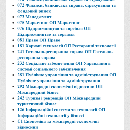
072 Фінанси, банківська справа, страхування та
Адміністрація
фондовий ринок
073 Менеджмент
Факультети
075 Маркетинг ОП Маркетинг
Обліково-фінансовий
076 Підприємництво та торгівля ОП
Підприємництво та торгівля
Торгівлі, маркетингу та сфери обслуговування
081 Право ОП Право
181 Харчові технології ОП Ресторанні технології
Економіки, менеджменту та права
241 Готельно-ресторанна справа ОП Готельно-
Кафедри
ресторанна справа
232 Соціальне забезпечення ОП Управління в
Маркетингу та реклами
системі соціального забезпечення
Товарознавства, експертизи та торговельного
281 Публічне управління та адміністрування ОП
Публічне управління та адміністрування
підприємництва
292 Міжнародні економічні відносини ОП
Туризму та готельно-ресторанної справи
Міжнародний бізнес
242 Туризм і рекреація ОП Міжнародний
Фізичного виховання та спорту
туристичний бізнес
Менеджменту та публічного управління
126 Інформаційні системи та технології ОП
Інформаційні технології у бізнесі
Інноваційної економіки та цифрових технологій
C1 Економіка та міжнародні економічні
відносини
Психології