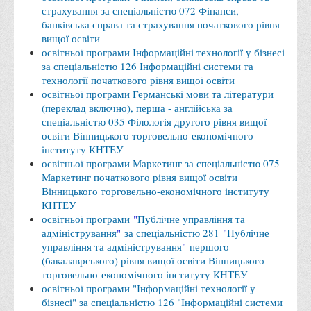
страхування за спеціальністю 072 Фінанси,
Права
банківська справа та страхування початкового рівня
вищої освіти
Обліку та оподаткування
освітньої програми Інформаційні технології у бізнесі
Фінансів
за спеціальністю 126 Інформаційні системи та
технології початкового рівня вищої освіти
Іноземної філології та перекладу
освітньої програми Германські мови та літератури
Відділи
(переклад включно), перша - англійська за
спеціальністю 035 Філологія другого рівня вищої
Реклами та зв'язків з громадськістю
освіти Вінницького торговельно-економічного
інституту КНТЕУ
Наукової роботи та міжнародної співпраці
освітньої програми Маркетинг за спеціальністю 075
Здобутки студентів
Маркетинг початкового рівня вищої освіти
Вінницького торговельно-економічного інституту
Матеріали наукових конференцій та вебінарів
КНТЕУ
Міжнародна діяльність
освітньої програми
"
Публічне управління та
адміністрування
"
за спеціальністю 281
"
Публічне
Закордонні партнери
управління та адміністрування
"
першого
(бакалаврського) рівня вищої освіти Вінницького
Програми подвійного диплому
торговельно-економічного інституту КНТЕУ
Програми стажування (міжнародна практика)
освітньої програми "Інформаційні технології у
бізнесі" за спеціальністю 126 "Інформаційні системи
Міжнародні проєкти