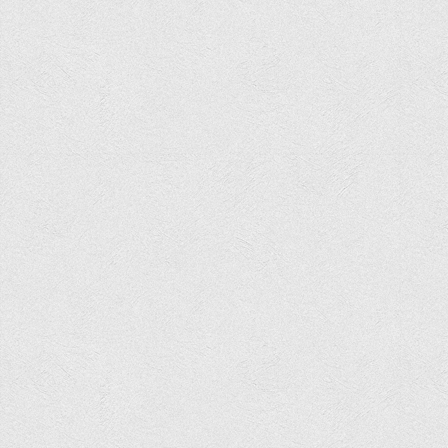
Вступнику
Чому варто обирати ВТЕІ?
Етапи вступної кампанії 2026
Перелік спеціальностей, освітніх програм
Перелік документів
Обсяги державного замовлення
Розклади проведення вступних випробувань та співбесід
Розмір плати за надання освітніх послуг на 2026-2027 н.р.
Приймальна комісія
Положення про приймальну комісію
Положення про апеляційну комісію
Рішення приймальної комісії
Порядок прийому
Правила прийому на навчання