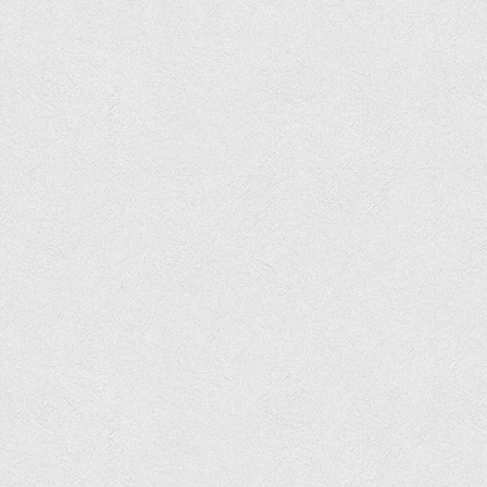
Асоціація випускників та друзів
Анкета випускника 2020-2026 років
Анкета випускника минулих років
Первинна профспілкова організація
Бізнес-школа
Юридична клініка
Наші досягнення
Літературна сторінка
ВТЕІ волонтерить
ДТЕУ
Історія та місія університету
Структура університету
Адміністрація університету
Університет в рейтингах ЗВО України