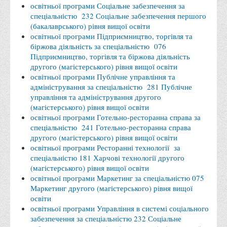
освітньої програми Соціальне забезпечення за
Правила безпечної поведінки учасників освітнього процесу в
спеціальністю 232 Соціальне забезпечення першого
умовах війни
(бакалаврського) рівня вищої освіти
освітньої програми Підприємництво, торгівля та
Що можна і не можна знімати, показувати під час війни
біржова діяльність за спеціальністю 076
Контакти державних та громадських організацій, які
Підприємництво, торгівля та біржова діяльність
другого (магістерського) рівня вищої освіти
допомагають тим, хто пережили сексуальне насильство,
освітньої програми Публічне управління та
пов'язане з конфліктом та їх родинам у Вінницькій області
адміністрування за спеціальністю 281 Публічне
10 точних фактів про наркотики. З’ясуй правду про
управління та адміністрування другого
(магістерського) рівня вищої освіти
наркотики. Врятуй чиєсь життя
освітньої програми Готельно-ресторанна справа за
Контакти
спеціальністю 241 Готельно-ресторанна справа
другого (магістерського) рівня вищої освіти
3D тур
освітньої програми Ресторанні технології за
Екскурсія до ВТЕІ
спеціальністю 181 Харчові технології другого
(магістерського) рівня вищої освіти
SEL
освітньої програми Маркетинг за спеціальністю 075
Маркетинг другого (магістерського) рівня вищої
Smart Electronic Learning
освіти
Репозиторій
освітньої програми Управління в системі соціального
забезпечення за спеціальністю 232 Соціальне
Структура