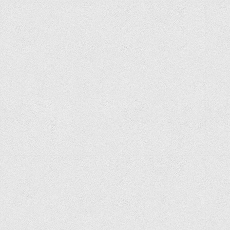
Графіки освітнього процесу
Реєстр вибіркових дисциплін
Бази практик
Студентське наукове товариство «ВАТРА»
ТОП-20 кращих студентів
ТОП-20 кращих студентів 2025
ТОП-20 кращих студентів 2024
ТОП-20 кращих студентів 2023
ТОП-20 кращих студентів 2022
ТОП-20 кращих студентів 2021
ТОП-20 кращих студентів 2020
ТОП-20 кращих студентів 2019
ТОП-20 кращих студентів 2018
ТОП-20 кращих студентів 2017