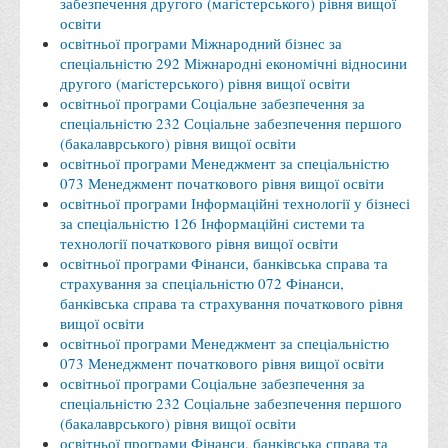
забезпечення другого (магістерського) рівня вищої
освіти
Адміністрація
освітньої програми Міжнародний бізнес за
Факультети
спеціальністю 292 Міжнародні економічні відносини
другого (магістерського) рівня вищої освіти
Обліково-фінансовий
освітньої програми Соціальне забезпечення за
спеціальністю 232 Соціальне забезпечення першого
Торгівлі, маркетингу та сфери обслуговування
(бакалаврського) рівня вищої освіти
Економіки, менеджменту та права
освітньої програми Менеджмент за спеціальністю
073 Менеджмент початкового рівня вищої освіти
Кафедри
освітньої програми Інформаційні технології у бізнесі
Маркетингу та реклами
за спеціальністю 126 Інформаційні системи та
технології початкового рівня вищої освіти
Товарознавства, експертизи та торговельного
освітньої програми Фінанси, банківська справа та
підприємництва
страхування за спеціальністю 072 Фінанси,
банківська справа та страхування початкового рівня
Туризму та готельно-ресторанної справи
вищої освіти
освітньої програми Менеджмент за спеціальністю
Фізичного виховання та спорту
073 Менеджмент початкового рівня вищої освіти
Менеджменту та публічного управління
освітньої програми Соціальне забезпечення за
спеціальністю 232 Соціальне забезпечення першого
Інноваційної економіки та цифрових технологій
(бакалаврського) рівня вищої освіти
Психології
освітньої програми Фінанси, банківська справа та