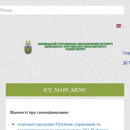
Сер
ДСТ
ICE_MAIN_MENU
Головна
Відомості про самооцінювання:
Історія інституту
Інститут сьогодні
освітньої програми Публічне управління та
адміністрування за спеціальністю 281 Публічне