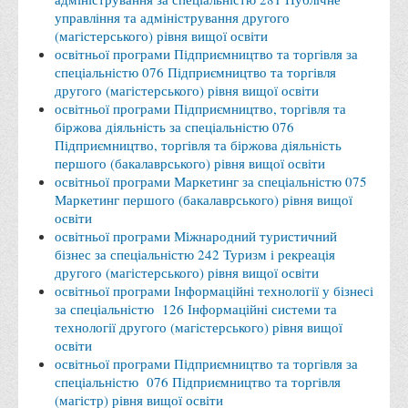
Місія та цілі
управління та адміністрування другого
Про порядок надання публічної інформації
(магістерського) рівня вищої освіти
освітньої програми Підприємництво та торгівля за
Публічна інформація
спеціальністю 076 Підприємництво та торгівля
другого (магістерського) рівня вищої освіти
Заходи запобігання протиправним діям
освітньої програми Підприємництво, торгівля та
Антикорупційні заходи
біржова діяльність за спеціальністю 076
Підприємництво, торгівля та біржова діяльність
Протидія тероризму та насиллю
першого (бакалаврського) рівня вищої освіти
Як розпізнати глорифікацію збройної агресії РФ проти
освітньої програми Маркетинг за спеціальністю 075
Маркетинг першого (бакалаврського) рівня вищої
України та протистояти їй?
освіти
Правила безпеки під час війни
освітньої програми Міжнародний туристичний
бізнес за спеціальністю 242 Туризм і рекреація
Соціальна реклама
другого (магістерського) рівня вищої освіти
освітньої програми Інформаційні технології у бізнесі
Правила поведінки у разі виявлення вибухонебезпечних
за спеціальністю 126 Інформаційні системи та
предметів
технології другого (магістерського) рівня вищої
Протидія торгівлі людьми
освіти
освітньої програми Підприємництво та торгівля за
Дії населення в умовах надзвичайних ситуацій воєнного
спеціальністю 076 Підприємництво та торгівля
характеру
(магістр) рівня вищої освіти