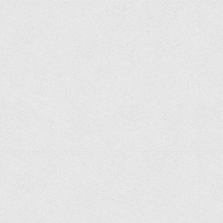
Програми вступних випробувань
Перелік предметних тестів єдиного вступного фахового
випробування для вступу для здобуття ступеня магістра на
основі НРК6, НРК7
Положення про організацію та проведення вступних
випробувань
Відеозаписи вступних випробувань
Вступникам з ТОТ
Як обрати спеціальність: 10 порад вступникам
Ми в Telegram
Життя інституту
Рада студентського самоврядування
Студентський туристичний клуб "Way to Freedom"
Студентське наукове товариство «ВАТРА»