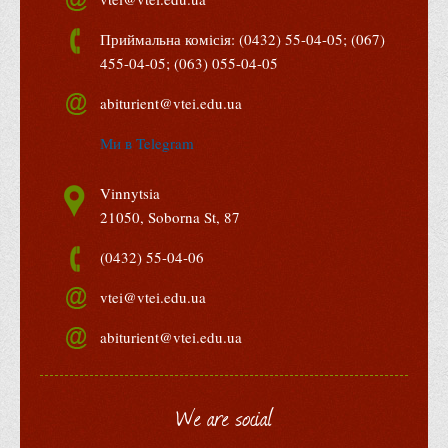
Права
Приймальна комісія: (0432) 55-04-05; (067)
Обліку та оподаткування
455-04-05; (063) 055-04-05
Фінансів
abiturient@vtei.edu.ua
Іноземної філології та перекладу
Ми в Telegram
Відділи
Реклами та зв'язків з громадськістю
Vinnytsia
Наукової роботи та міжнародної співпраці
21050, Soborna St, 87
Здобутки студентів
(0432) 55-04-06
Матеріали наукових конференцій та вебінарів
vtei@vtei.edu.ua
Міжнародна діяльність
abiturient@vtei.edu.ua
Закордонні партнери
Програми подвійного диплому
We are social
Програми стажування (міжнародна практика)
Міжнародні проєкти