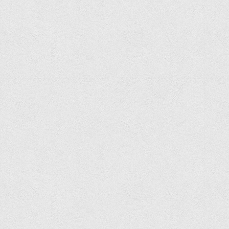
Положення "Про правила призначення академічних
стипендій"
Порядок розрахунків за договорами
Положення про порядок розрахунків за договорами про
навчання(підготовку) громадян України
Порядок надання освітніх платних послуг
Перелік платних освітніх та інших послуг
Путівник першокурсника
Етичний кодекс здобувача вищої освіти
IP дайджест для студентів: про захист прав інтелектуальної
власності
Система управління навчанням
Розклади, графіки
Розклад дзвінків
Розклад занять і сесій