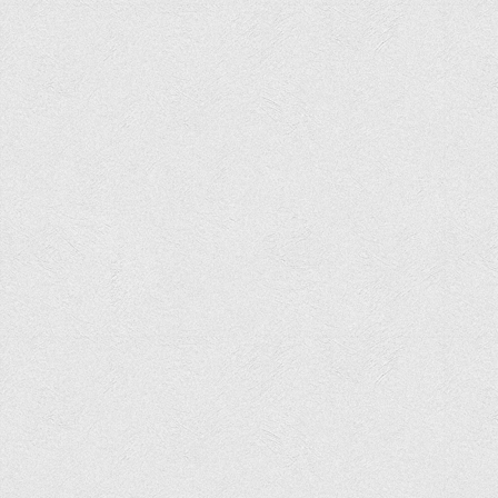
Графіки освітнього процесу
Реєстр вибіркових дисциплін
Бази практик
Студентське наукове товариство «ВАТРА»
ТОП-20 кращих студентів
ТОП-20 кращих студентів 2025
ТОП-20 кращих студентів 2024
ТОП-20 кращих студентів 2023
ТОП-20 кращих студентів 2022
ТОП-20 кращих студентів 2021
ТОП-20 кращих студентів 2020
ТОП-20 кращих студентів 2019
ТОП-20 кращих студентів 2018
ТОП-20 кращих студентів 2017