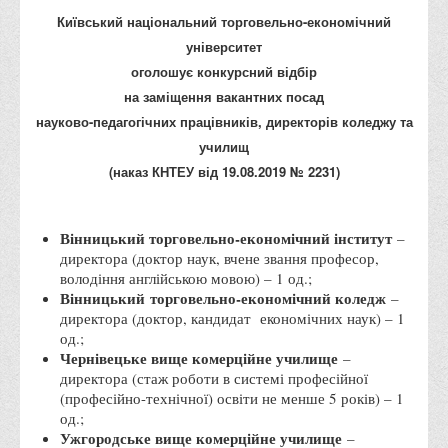
Місія та цілі
Київський національний торговельно-економічний
Про порядок надання публічної інформації
університет
Публічна інформація
оголошує конкурсний відбір
на заміщення вакантних посад
Заходи запобігання протиправним діям
науково-педагогічних працівників, директорів коледжу та
Антикорупційні заходи
училищ
Протидія тероризму та насиллю
(наказ КНТЕУ від 19.08.2019 №
2231
)
Як розпізнати глорифікацію збройної агресії РФ проти
України та протистояти їй?
Вінницький торговельно-економічний інститут
–
Правила безпеки під час війни
директора (доктор наук, вчене звання професор,
володіння англійською мовою) – 1 од.;
Соціальна реклама
Вінницький
торговельно-економічний коледж
–
директора (доктор, кандидат економічних наук) – 1
Правила поведінки у разі виявлення вибухонебезпечних
од.;
предметів
Чернівецьке вище комерційне училище
–
Протидія торгівлі людьми
директора (стаж роботи в системі професійної
(професійно-технічної) освіти не менше 5 років) – 1
Дії населення в умовах надзвичайних ситуацій воєнного
од.;
характеру
Ужгородське вище комерційне училище
–