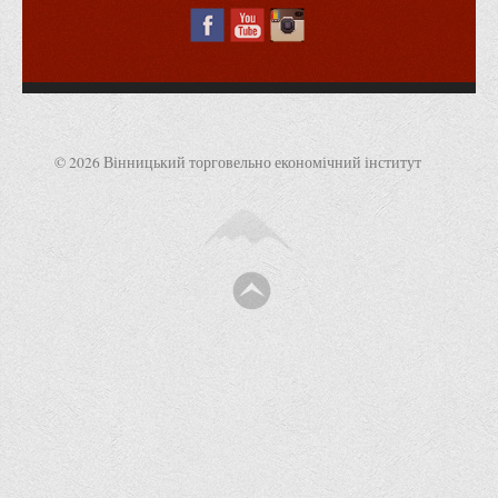
Корисні посилання
Навчально-методичний
З організації виховної та культурно-мистецької роботи
студентів
Технічних засобів навчання
© 2026 Вінницький торговельно економічний інститут
Редакційно-видавничий
Центри
Розвитку кар’єри
Ресурсний центр зі сталого розвитку
Моніторингу якості освітнього процесу та інноваційного
розвитку
Грантових проєктів
Грантові проєкти ВТЕІ ДТЕУ
Підтримки технологій та інновацій (TISC)