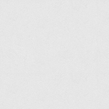
Психологічного сприяння
Бібліотека
Музей грошей
Студенту
Довідник студента
Реквізити для оплати
Права та обов'язки студентів
Інформація про гуртожитки
Положення
Положення про переведення здобувачів вищої освіти на
вакантні місця державного замовлення
Положення про старосту академічної групи
Положення про оцінювання результатів навчання
здобувачів вищої освіти