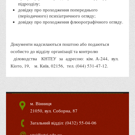
підрозділу;
Адміністрація
довідку про проходження попереднього
(періодичного) психіатричного огляду;
Факультети
довідку про проходження флюорографічного огляду.
Обліково-фінансовий
Торгівлі, маркетингу та сфери обслуговування
Документи надсилаються поштою або подаються
Економіки, менеджменту та права
особисто до відділу організації та контролю
Кафедри
діловодства КНТЕУ за адресою: кім. А-244, вул.
Кіото, 19, м. Київ, 02156, тел. (044) 531-47-12.
Маркетингу та реклами
Товарознавства, експертизи та торговельного
підприємництва
Туризму та готельно-ресторанної справи
Фізичного виховання та спорту
м. Вінниця
21050, вул. Соборна, 87
Менеджменту та публічного управління
Інноваційної економіки та цифрових технологій
Загальний відділ: (0432) 55-04-06
Психології
vtei@vtei.edu.ua