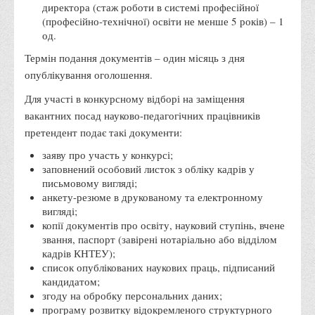
директора (стаж роботи в системі професійної
Правила безпечної поведінки учасників освітнього процесу в
(професійно-технічної) освіти не менше 5 років) – 1
умовах війни
од.
Що можна і не можна знімати, показувати під час війни
Термін подання документів – один місяць з дня
опублікування оголошення.
Контакти державних та громадських організацій, які
допомагають тим, хто пережили сексуальне насильство,
Для участі в конкурсному відборі на заміщення
пов'язане з конфліктом та їх родинам у Вінницькій області
вакантних посад науково-педагогічних працівників
претендент подає такі документи:
10 точних фактів про наркотики. З’ясуй правду про
наркотики. Врятуй чиєсь життя
заяву про участь у конкурсі;
заповнений особовий листок з обліку кадрів у
Контакти
письмовому вигляді;
3D тур
анкету-резюме в друкованому та електронному
вигляді;
Екскурсія до ВТЕІ
копії документів про освіту, науковий ступінь, вчене
звання, паспорт (завірені нотаріально або відділом
SEL
кадрів КНТЕУ);
Smart Electronic Learning
список опублікованих наукових праць, підписаний
кандидатом;
Репозиторій
згоду на обробку персональних даних;
Структура
програму розвитку відокремленого структурного