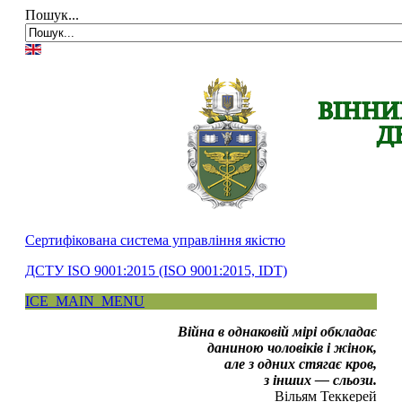
Пошук...
Сертифікована система управління якістю
ДСТУ ISO 9001:2015 (ISO 9001:2015, IDT)
ICE_MAIN_MENU
Головна
Війна в однаковій мірі обкладає
Історія інституту
даниною чоловіків і жінок,
Інститут сьогодні
але з одних стягає кров,
Місія та цілі
з інших — сльози.
Про порядок надання публічної
Вільям Теккерей