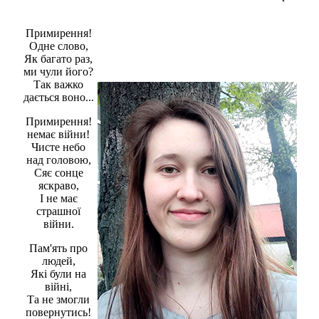
інформації
Публічна інформація
Примирення!
Заходи запобігання протиправним
Одне слово,
діям
Як багато раз,
Антикорупційні заходи
ми чули його?
Протидія тероризму та насиллю
Так важко
Як розпізнати глорифікацію
дається воно...
збройної агресії РФ проти Укра
та протистояти їй?
Примирення!
Правила безпеки під час війни
немає війни!
Соціальна реклама
Чисте небо
Правила поведінки у разі
над головою,
виявлення вибухонебезпечних
Сяє сонце
предметів
яскраво,
Протидія торгівлі людьми
І не має
Дії населення в умовах
страшної
надзвичайних ситуацій воєнно
війни.
характеру
Правила безпечної поведінки
Пам'ять про
учасників освітнього процесу в
людей,
умовах війни
Які були на
Що можна і не можна знімати,
війні,
показувати під час війни
Та не змогли
Контакти державних та
повернутись!
громадських організацій, які