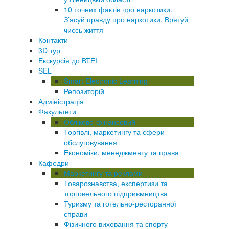
10 точних фактів про наркотики.
З’ясуй правду про наркотики. Врятуй
чиєсь життя
Контакти
3D тур
Екскурсія до ВТЕІ
SEL
Smart Electronic Learning
Репозиторій
Адміністрація
Факультети
Обліково-фінансовий
Торгівлі, маркетингу та сфери
обслуговування
Економіки, менеджменту та права
Кафедри
Маркетингу та реклами
Товарознавства, експертизи та
торговельного підприємництва
Туризму та готельно-ресторанної
справи
Фізичного виховання та спорту