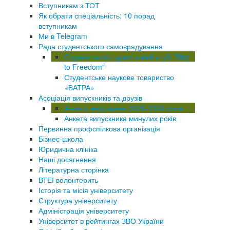
Вступникам з ТОТ
Як обрати спеціальність: 10 порад
вступникам
Ми в Telegram
Рада студентського самоврядування
Студентський туристичний клуб "Way
to Freedom"
Студентське наукове товариство
«ВАТРА»
Асоціація випускників та друзів
Анкета випускника 2020-2026 років
Анкета випускника минулих років
Первинна профспілкова організація
Бізнес-школа
Юридична клініка
Наші досягнення
Літературна сторінка
ВТЕІ волонтерить
Історія та місія університету
Структура університету
Адміністрація університету
Університет в рейтингах ЗВО України