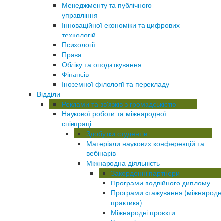
Менеджменту та публічного
управління
Інноваційної економіки та цифрових
технологій
Психології
Права
Обліку та оподаткування
Фінансів
Іноземної філології та перекладу
Відділи
Реклами та зв'язків з громадськістю
Наукової роботи та міжнародної
співпраці
Здобутки студентів
Матеріали наукових конференцій та
вебінарів
Міжнародна діяльність
Закордонні партнери
Програми подвійного диплому
Програми стажування (міжнарод
практика)
Міжнародні проєкти