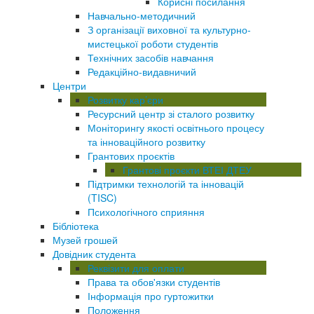
Корисні посилання
Навчально-методичний
З організації виховної та культурно-
мистецької роботи студентів
Технічних засобів навчання
Редакційно-видавничий
Центри
Розвитку кар’єри
Ресурсний центр зі сталого розвитку
Моніторингу якості освітнього процесу
та інноваційного розвитку
Грантових проєктів
Грантові проєкти ВТЕІ ДТЕУ
Підтримки технологій та інновацій
(TISC)
Психологічного сприяння
Бібліотека
Музей грошей
Довідник студента
Реквізити для оплати
Права та обов'язки студентів
Інформація про гуртожитки
Положення