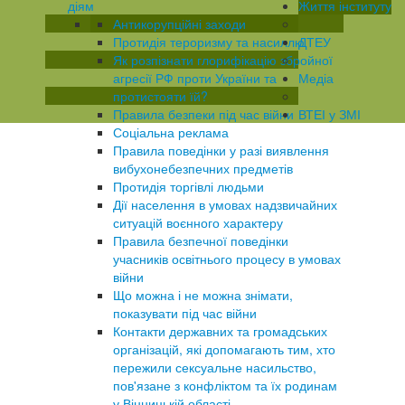
діям
Життя інституту
Антикорупційні заходи
Протидія тероризму та насиллю
ДТЕУ
Як розпізнати глорифікацію збройної
агресії РФ проти України та
Медіа
протистояти їй?
Правила безпеки під час війни
ВТЕІ у ЗМІ
Соціальна реклама
Правила поведінки у разі виявлення
вибухонебезпечних предметів
Протидія торгівлі людьми
Дії населення в умовах надзвичайних
ситуацій воєнного характеру
Правила безпечної поведінки
учасників освітнього процесу в умовах
війни
Що можна і не можна знімати,
показувати під час війни
Контакти державних та громадських
організацій, які допомагають тим, хто
пережили сексуальне насильство,
пов'язане з конфліктом та їх родинам
у Вінницькій області