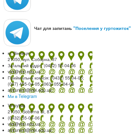
Чат для запитань
"Поселення у гуртожиток"
м. Вінниця
21050, вул. Соборна, 87
Загальний відділ: (0432) 55-04-06
vtei@vtei.edu.ua
Приймальна комісія: (0432) 55-04-05;
(067) 455-04-05; (063) 055-04-05
abiturient@vtei.edu.ua
Ми в Telegram
Vinnytsia
21050, Soborna St, 87
(0432) 55-04-06
vtei@vtei.edu.ua
abiturient@vtei.edu.ua